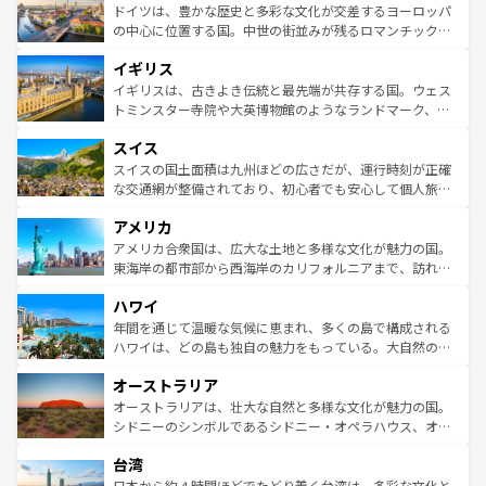
性で訪れる人を魅了する。 なお、新着のスペイン情報は
コ
聖堂、美しいビーチ、そして豊かな自然が、訪れる者を心
ドイツは、豊かな歴史と多彩な文化が交差するヨーロッパ
ンテンツ一覧
を参照してほしい。
から魅了する。また、フランスは美食の国としても知ら
の中心に位置する国。中世の街並みが残るロマンチック街
れ、フランス料理はユネスコ無形文化遺産にも登録されて
道から、未来を先取りするようなモダンな都市まで多様な
イギリス
いる。シャンパンの発祥地であるランス、プロヴァンスの
顔を持つこの国は、どこを歩いても飽きることがない。ベ
香り高いラベンダー畑など、多彩な楽しみ方が可能だ。さ
ルリンの文化的活気、バイエルン州のアルプスの絶景、そ
イギリスは、古きよき伝統と最先端が共存する国。ウェス
らに、パリ以外の地域にも魅力が溢れており、どの街角に
してライン川沿いのワイン畑といった風景は必見。ビール
トミンスター寺院や大英博物館のようなランドマーク、歴
も豊かな歴史と文化が息づいている。パリ以外の個性あふ
とソーセージを味わいながら地元の人と過ごす楽しい時間
史ある大学都市、美しい丘陵地帯や牧歌的な風景など、エ
れる地方に足を運ぶとそれぞれで全く異なる文化を体験で
スイス
は、お酒好きな人にはぜひ体験してほしい。 なお、新着の
リアごとに異なる魅力がある。また、優雅なアフタヌーン
きるだろう。 なお、新着のフランス情報は
コンテンツ一覧
ドイツ情報は
コンテンツ一覧
を参照してほしい。
ティー、ビール好きにはたまらない英国パブ、サッカー観
スイスの国土面積は九州ほどの広さだが、運行時刻が正確
を参照してほしい。
戦など、本場だからこそできる体験も豊富。イギリスを旅
な交通網が整備されており、初心者でも安心して個人旅行
して楽しみつくそう。 なお、新着のイギリス情報は
コンテ
を楽しめる。日本同様に時刻表どおりの旅が可能だ。中世
アメリカ
ンツ一覧
を参照してほしい。
の建物がそのまま残る町や、スイスならではのユニークな
博物館もあり、アルプス観光だけでなく町歩きも満喫する
アメリカ合衆国は、広大な土地と多様な文化が魅力の国。
ことができる。国民の所得が高いため物価も高いが、旅行
東海岸の都市部から西海岸のカリフォルニアまで、訪れる
者向けの交通パス提供のサービスもあり、うまく活用すれ
場所ごとに異なる風景と体験が待っている。ニューヨーク
ハワイ
ば市内交通費無料で観光を楽しむこともできる。 なお、新
のような巨大都市は、観光、ショッピング、エンターテイ
着のスイス情報は
コンテンツ一覧
を参照してほしい。
ンメントが詰まった刺激的なスポットだ。一方、アメリカ
年間を通じて温暖な気候に恵まれ、多くの島で構成される
西部には大自然が広がり、グランドキャニオンやイエロー
ハワイは、どの島も独自の魅力をもっている。大自然の神
ストーン国立公園といった絶景が堪能できる。さらに、南
秘を感じたいなら、火山が生み出した壮大な景観を誇るハ
オーストラリア
部のニューオーリンズでは、音楽と美食が融合した独特の
ワイ島は見逃せない。また、定番の観光地といえばオアフ
文化が魅力。旅行者はアメリカの各地域で異なる魅力を楽
島だが、静かな自然を求めるならマウイ島やカウアイ島が
オーストラリアは、壮大な自然と多様な文化が魅力の国。
しみながら、その多様性と豊かな歴史を感じることができ
おすすめ。エメラルドグリーンに輝く海をはじめ、豊かな
シドニーのシンボルであるシドニー・オペラハウス、オー
るだろう。車でのロードトリップや列車の旅も、アメリカ
文化や歴史が息づいている。「アロハスピリット」と呼ば
ストラリア東海岸北部に広がる大サンゴ礁地帯グレートバ
ならではの贅沢な旅のスタイルだ。 なお、新着のアメリカ
台湾
れるおもてなしの心で訪れる人々を迎えてくれるハワイの
リアリーフや大陸中央部にそびえるウルル（エアーズロッ
情報は
コンテンツ一覧
を参照してほしい。
人々、おいしいローカルフードやハワイアンミュージッ
ク）、タスマニアの美しい原生林やケアンズの熱帯雨林な
日本から約４時間ほどでたどり着く台湾は、多彩な文化と