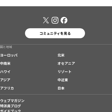
コミュニティを見る
国と地域
ヨーロッパ
北米
中南米
オセアニア
ハワイ
リゾート
アジア
中近東
アフリカ
日本
ウェブマガジン
特派員ブログ
ガイドブック