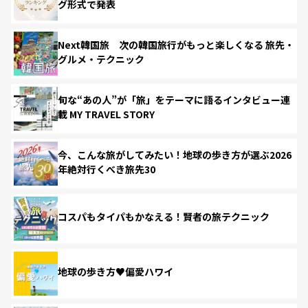
グ形式で発表
Next韓国旅 次の韓国旅行がもっと楽しくなる 旅先・
グルメ・テクニック
旬な“あの人”が「旅」をテーマに語るインタビュー連
載 MY TRAVEL STORY
今、こんな旅がしてみたい！地球の歩き方が選ぶ2026
年絶対行くべき旅先30
コスパもタイパもかなえる！賢者の旅テクニック
地球の歩き方♥偏愛ハワイ