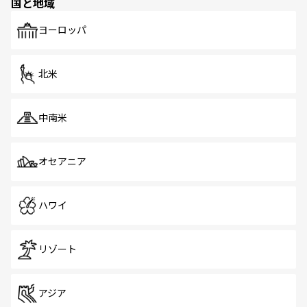
国と地域
発見がある。さらに、治安のよさや充実した公共交通機関
も、旅行者にとっては魅力的なポイント。グルメも豊富
で、ホーカーズは地元の風情を楽しめる外せないスポット
ヨーロッパ
だ。訪れる人を飽きさせないシンガポールで、多様な魅力
を体感しよう。 なお、新着のシンガポール情報は
コンテン
ツ一覧
を参照してほしい。
北米
中南米
オセアニア
ハワイ
リゾート
アジア