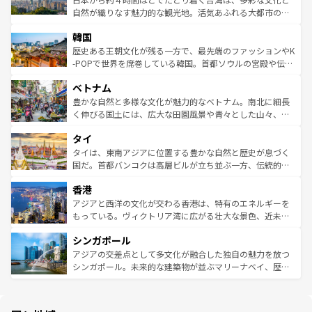
ク、伝統的なフラダンスなど、すべてがハワイの魅力を彩
ど、見どころがたくさん。また、カフェやワイン、オージ
自然が織りなす魅力的な観光地。活気あふれる大都市の台
っている。訪れるたびに新しい発見と感動が待っているハ
ービーフなどの食文化も豊かで、美味しいものであふれて
北やノスタルジックな町並みが人気な九份（ジォウフェ
ワイを、存分に味わってほしい。 なお、新着のハワイ情報
韓国
いる。アクティビティも充実しており、サーフィンやダイ
ン）、静ひつな山岳地帯である台湾東部など、都市の喧騒
は
コンテンツ一覧
を参照してほしい。
ビング、ハイキングなど、アウトドア好きにはたまらな
と山間の静けさが共存しており、訪れる人に新しい発見と
歴史ある王朝文化が残る一方で、最先端のファッションやK
い。オーストラリアの多彩な魅力を存分に味わいつくそ
驚きをもたらしてくれる。また、奥深い台湾の食文化も魅
-POPで世界を席巻している韓国。首都ソウルの宮殿や伝統
う。 なお、新着のオーストラリア情報は
コンテンツ一覧
を
力で、夜市などの屋台グルメから高級料理、ヘルシーで美
家屋が並ぶエリアでは韓国の歴史と文化に浸ることがで
参照してほしい。
ベトナム
容にもいいと評判のスイーツなど、バラエティ豊かな料理
き、地方に足を延ばせば四季折々の自然美を楽しむことが
が味わえる。 なお、新着の台湾情報は
コンテンツ一覧
を参
できる。そして、キムチや焼肉、絶品のストリートフード
豊かな自然と多様な文化が魅力的なベトナム。南北に細長
照してほしい。
まで、さまざまな韓国料理が待っている。夜には、韓国な
く伸びる国土には、広大な田園風景や青々とした山々、世
らではのナイトライフも堪能できる。あたたかいホスピタ
界遺産に登録された壮大な自然景観が点在し、都市部では
タイ
リティに包まれながら、韓国の多彩な魅力を心ゆくまで味
急速な発展と共に伝統が息づく。ハノイの古い町並みやホ
わってみてほしい。 なお、新着の韓国情報は
コンテンツ一
ーチミン市のフランス統治時代の建物も、独特の雰囲気を
タイは、東南アジアに位置する豊かな自然と歴史が息づく
覧
を参照してほしい。
醸し出している。また、バラエティの豊かさとおいしさで
国だ。首都バンコクは高層ビルが立ち並ぶ一方、伝統的な
世界中の食通を魅了してやまないベトナム料理も魅力のひ
寺院や市場がいたるところに点在し、古きよき文化と現代
香港
とつ。フォーやバインミー、ベトナムコーヒーなどは、ぜ
の活気が交差している。北部ではチェンマイなどの山岳地
ひ現地で味わいたい。どの地域を訪れてもあたたかい人々
帯で自然と触れ合い、南部ではプーケットやクラビの美し
アジアと西洋の文化が交わる香港は、特有のエネルギーを
が旅行者を迎えてくれるので、きっと忘れられない旅にな
いビーチでリゾート気分を楽しむことができる。タイ料理
もっている。ヴィクトリア湾に広がる壮大な景色、近未来
るはずだ。 なお、新着のベトナム情報は
コンテンツ一覧
を
は世界的に有名で、屋台から高級レストランまで味覚を刺
的なアートスポット、そして歴史と現代が融合した町並
参照してほしい。
シンガポール
激する。気候は一年中温暖で、どの季節にも異なる楽しみ
み、どこを訪れても感動するはず。観光スポットが密集し
が待っている。親しみやすいタイの人々、仏教を中心とし
ており、効率よく見どころを回れるのも魅力。息をのむよ
アジアの交差点として多文化が融合した独自の魅力を放つ
た文化、そして多様な観光資源が、訪れる旅人を魅了し続
うな絶景から文化的な体験まで、香港を存分に楽しみ尽く
シンガポール。未来的な建築物が並ぶマリーナベイ、歴史
ける。 なお、新着のタイ情報は
コンテンツ一覧
を参照して
そう。 なお、新着の香港情報は
コンテンツ一覧
を参照して
と伝統を感じられるエスニックタウン、多数の緑豊かな公
ほしい。
ほしい。
園や自然保護区など、自然が調和した近代的な景観と文化
の多様性あふれるカラフルな町は、どこを歩いても新しい