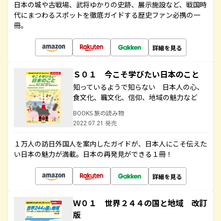
日本の城や古戦場、武将ゆかりの史跡、展示施設など、戦国時
代にまつわるスポットを徹底ガイドする歴史ファン必携の一
冊。
詳細を見る
Ｓ０１ 今こそ学びたい日本のこと
知っているようで知らない 日本人の心、
食文化、職文化、信仰、地域の魅力など
BOOKS 旅の読み物
2022.07.21 発売
１万人の訪日外国人を案内したガイドが、日本人にこそ伝えた
い日本の魅力が満載。日本の再発見ができる１冊！
詳細を見る
Ｗ０１ 世界２４４の国と地域 改訂
版