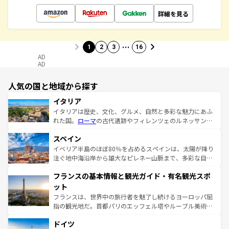
詳細を見る
…
1
2
3
16
AD
AD
人気の国と地域から探す
イタリア
イタリアは歴史、文化、グルメ、自然と多彩な魅力にあふ
れた国。
ローマ
の古代遺跡やフィレンツェのルネッサンス
美術、ヴェネツィアの運河など、歴史あるスポットはもち
スペイン
ろん、トスカーナの美しい田園風景やアマルフィ海岸の絶
景など、自然景観も見逃せない。観光の合間には、本場の
イベリア半島のほぼ80％を占めるスペインは、太陽が降り
ピザやパスタなど、絶品のイタリア料理を堪能することも
注ぐ地中海沿岸から雄大なピレネー山脈まで、多彩な自然
できる。朝目覚めてから夜眠るまで、すべての瞬間を楽し
と文化が詰まったヨーロッパ屈指の旅行先だ。多様な地域
フランスの基本情報と観光ガイド・有名観光スポ
ませてくれるイタリアで、忘れられない旅をしてみよう！
文化が根付くこの国では、情熱的なフラメンコ、熱気あふ
なお、新着のイタリア情報は
コンテンツ一覧
を参照してほ
れる闘牛、そして美味しいタパスが生活の一部となってい
ット
しい。
る。首都マドリードの洗練された雰囲気や、バルセロナの
フランスは、世界中の旅行者を魅了し続けるヨーロッパ屈
アートに溢れた街角から、地方では古代ローマ遺跡や中世
指の観光地だ。首都パリのエッフェル塔やルーブル美術館
の城塞都市、穏やかなビーチリゾートまで多彩な表情を見
といった象徴的なスポットから、田舎町の古風な美しさま
せる。地方によって風土や気候が異なるスペインはその個
ドイツ
で、幅広い魅力が詰まっている。華麗な宮殿、歴史的な大