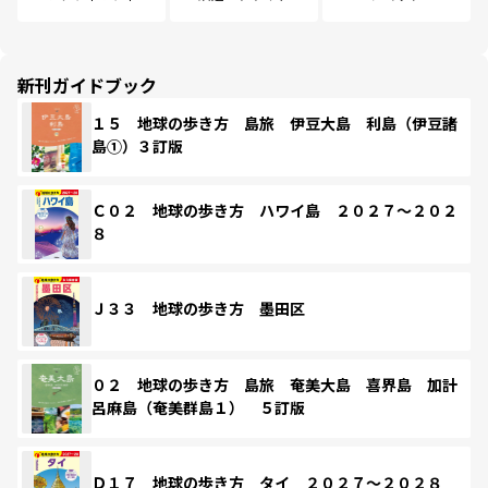
新刊ガイドブック
１５ 地球の歩き方 島旅 伊豆大島 利島（伊豆諸
島①）３訂版
Ｃ０２ 地球の歩き方 ハワイ島 ２０２７～２０２
８
Ｊ３３ 地球の歩き方 墨田区
０２ 地球の歩き方 島旅 奄美大島 喜界島 加計
呂麻島（奄美群島１） ５訂版
Ｄ１７ 地球の歩き方 タイ ２０２７～２０２８