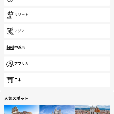
リゾート
アジア
中近東
アフリカ
日本
人気スポット