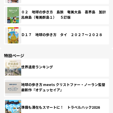
０２ 地球の歩き方 島旅 奄美大島 喜界島 加計
呂麻島（奄美群島１） ５訂版
Ｄ１７ 地球の歩き方 タイ ２０２７～２０２８
特設ページ
世界遺産ランキング
地球の歩き方 meets クリストファー・ノーラン監督
最新作『オデュッセイア』
準備も滞在もスマートに！ トラベルハック2026