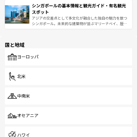
的なアートスポット、そして歴史と現代が融合した町並
参照してほしい。
シンガポールの基本情報と観光ガイド・有名観光
激する。気候は一年中温暖で、どの季節にも異なる楽しみ
み、どこを訪れても感動するはず。観光スポットが密集し
が待っている。親しみやすいタイの人々、仏教を中心とし
ており、効率よく見どころを回れるのも魅力。息をのむよ
スポット
た文化、そして多様な観光資源が、訪れる旅人を魅了し続
うな絶景から文化的な体験まで、香港を存分に楽しみ尽く
アジアの交差点として多文化が融合した独自の魅力を放つ
ける。 なお、新着のタイ情報は
コンテンツ一覧
を参照して
そう。 なお、新着の香港情報は
コンテンツ一覧
を参照して
シンガポール。未来的な建築物が並ぶマリーナベイ、歴史
ほしい。
ほしい。
と伝統を感じられるエスニックタウン、多数の緑豊かな公
園や自然保護区など、自然が調和した近代的な景観と文化
の多様性あふれるカラフルな町は、どこを歩いても新しい
国と地域
発見がある。さらに、治安のよさや充実した公共交通機関
も、旅行者にとっては魅力的なポイント。グルメも豊富
で、ホーカーズは地元の風情を楽しめる外せないスポット
ヨーロッパ
だ。訪れる人を飽きさせないシンガポールで、多様な魅力
を体感しよう。 なお、新着のシンガポール情報は
コンテン
ツ一覧
を参照してほしい。
北米
中南米
オセアニア
ハワイ