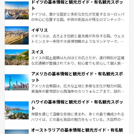
せる。地方によって風土や気候が異なるスペインはその個
ドイツの基本情報と観光ガイド・有名観光スポッ
で、幅広い魅力が詰まっている。華麗な宮殿、歴史的な大
性で訪れる人を魅了する。 なお、新着のスペイン情報は
コ
聖堂、美しいビーチ、そして豊かな自然が、訪れる者を心
ト
ンテンツ一覧
を参照してほしい。
から魅了する。また、フランスは美食の国としても知ら
ドイツは、豊かな歴史と多彩な文化が交差するヨーロッパ
れ、フランス料理はユネスコ無形文化遺産にも登録されて
の中心に位置する国。中世の街並みが残るロマンチック街
いる。シャンパンの発祥地であるランス、プロヴァンスの
道から、未来を先取りするようなモダンな都市まで多様な
香り高いラベンダー畑など、多彩な楽しみ方が可能だ。さ
イギリス
顔を持つこの国は、どこを歩いても飽きることがない。ベ
らに、パリ以外の地域にも魅力が溢れており、どの街角に
ルリンの文化的活気、バイエルン州のアルプスの絶景、そ
イギリスは、古きよき伝統と最先端が共存する国。ウェス
も豊かな歴史と文化が息づいている。パリ以外の個性あふ
してライン川沿いのワイン畑といった風景は必見。ビール
トミンスター寺院や大英博物館のようなランドマーク、歴
れる地方に足を運ぶとそれぞれで全く異なる文化を体験で
とソーセージを味わいながら地元の人と過ごす楽しい時間
史ある大学都市、美しい丘陵地帯や牧歌的な風景など、エ
きるだろう。 なお、新着のフランス情報は
コンテンツ一覧
スイス
は、お酒好きな人にはぜひ体験してほしい。 なお、新着の
リアごとに異なる魅力がある。また、優雅なアフタヌーン
を参照してほしい。
ドイツ情報は
コンテンツ一覧
を参照してほしい。
ティー、ビール好きにはたまらない英国パブ、サッカー観
スイスの国土面積は九州ほどの広さだが、運行時刻が正確
戦など、本場だからこそできる体験も豊富。イギリスを旅
な交通網が整備されており、初心者でも安心して個人旅行
して楽しみつくそう。 なお、新着のイギリス情報は
コンテ
を楽しめる。日本同様に時刻表どおりの旅が可能だ。中世
アメリカの基本情報と観光ガイド・有名観光スポ
ンツ一覧
を参照してほしい。
の建物がそのまま残る町や、スイスならではのユニークな
博物館もあり、アルプス観光だけでなく町歩きも満喫する
ット
ことができる。国民の所得が高いため物価も高いが、旅行
アメリカ合衆国は、広大な土地と多様な文化が魅力の国。
者向けの交通パス提供のサービスもあり、うまく活用すれ
東海岸の都市部から西海岸のカリフォルニアまで、訪れる
ば市内交通費無料で観光を楽しむこともできる。 なお、新
場所ごとに異なる風景と体験が待っている。ニューヨーク
着のスイス情報は
コンテンツ一覧
を参照してほしい。
ハワイの基本情報と観光ガイド・有名観光スポッ
のような巨大都市は、観光、ショッピング、エンターテイ
ンメントが詰まった刺激的なスポットだ。一方、アメリカ
ト
西部には大自然が広がり、グランドキャニオンやイエロー
年間を通じて温暖な気候に恵まれ、多くの島で構成される
ストーン国立公園といった絶景が堪能できる。さらに、南
ハワイは、どの島も独自の魅力をもっている。大自然の神
部のニューオーリンズでは、音楽と美食が融合した独特の
秘を感じたいなら、火山が生み出した壮大な景観を誇るハ
文化が魅力。旅行者はアメリカの各地域で異なる魅力を楽
オーストラリアの基本情報と観光ガイド・有名観
ワイ島は見逃せない。また、定番の観光地といえばオアフ