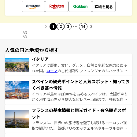
詳細を見る
…
1
2
3
14
AD
AD
人気の国と地域から探す
イタリア
イタリアは歴史、文化、グルメ、自然と多彩な魅力にあふ
れた国。
ローマ
の古代遺跡やフィレンツェのルネッサンス
美術、ヴェネツィアの運河など、歴史あるスポットはもち
スペインの観光ポイントと人気スポット・知ってお
ろん、トスカーナの美しい田園風景やアマルフィ海岸の絶
景など、自然景観も見逃せない。観光の合間には、本場の
くべき基本情報
ピザやパスタなど、絶品のイタリア料理を堪能することも
イベリア半島のほぼ80％を占めるスペインは、太陽が降り
できる。朝目覚めてから夜眠るまで、すべての瞬間を楽し
注ぐ地中海沿岸から雄大なピレネー山脈まで、多彩な自然
ませてくれるイタリアで、忘れられない旅をしてみよう！
と文化が詰まったヨーロッパ屈指の旅行先だ。多様な地域
なお、新着のイタリア情報は
コンテンツ一覧
を参照してほ
フランスの基本情報と観光ガイド・有名観光スポ
文化が根付くこの国では、情熱的なフラメンコ、熱気あふ
しい。
れる闘牛、そして美味しいタパスが生活の一部となってい
ット
る。首都マドリードの洗練された雰囲気や、バルセロナの
フランスは、世界中の旅行者を魅了し続けるヨーロッパ屈
アートに溢れた街角から、地方では古代ローマ遺跡や中世
指の観光地だ。首都パリのエッフェル塔やルーブル美術館
の城塞都市、穏やかなビーチリゾートまで多彩な表情を見
といった象徴的なスポットから、田舎町の古風な美しさま