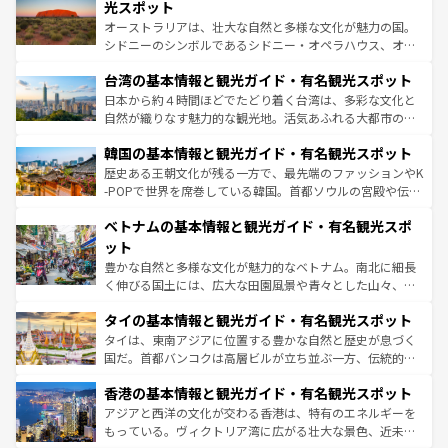
しみながら、その多様性と豊かな歴史を感じることができ
島だが、静かな自然を求めるならマウイ島やカウアイ島が
光スポット
るだろう。車でのロードトリップや列車の旅も、アメリカ
おすすめ。エメラルドグリーンに輝く海をはじめ、豊かな
オーストラリアは、壮大な自然と多様な文化が魅力の国。
ならではの贅沢な旅のスタイルだ。 なお、新着のアメリカ
文化や歴史が息づいている。「アロハスピリット」と呼ば
シドニーのシンボルであるシドニー・オペラハウス、オー
情報は
コンテンツ一覧
を参照してほしい。
れるおもてなしの心で訪れる人々を迎えてくれるハワイの
ストラリア東海岸北部に広がる大サンゴ礁地帯グレートバ
人々、おいしいローカルフードやハワイアンミュージッ
台湾の基本情報と観光ガイド・有名観光スポット
リアリーフや大陸中央部にそびえるウルル（エアーズロッ
ク、伝統的なフラダンスなど、すべてがハワイの魅力を彩
ク）、タスマニアの美しい原生林やケアンズの熱帯雨林な
日本から約４時間ほどでたどり着く台湾は、多彩な文化と
っている。訪れるたびに新しい発見と感動が待っているハ
ど、見どころがたくさん。また、カフェやワイン、オージ
自然が織りなす魅力的な観光地。活気あふれる大都市の台
ワイを、存分に味わってほしい。 なお、新着のハワイ情報
ービーフなどの食文化も豊かで、美味しいものであふれて
北やノスタルジックな町並みが人気な九份（ジォウフェ
は
コンテンツ一覧
を参照してほしい。
韓国の基本情報と観光ガイド・有名観光スポット
いる。アクティビティも充実しており、サーフィンやダイ
ン）、静ひつな山岳地帯である台湾東部など、都市の喧騒
ビング、ハイキングなど、アウトドア好きにはたまらな
と山間の静けさが共存しており、訪れる人に新しい発見と
歴史ある王朝文化が残る一方で、最先端のファッションやK
い。オーストラリアの多彩な魅力を存分に味わいつくそ
驚きをもたらしてくれる。また、奥深い台湾の食文化も魅
-POPで世界を席巻している韓国。首都ソウルの宮殿や伝統
う。 なお、新着のオーストラリア情報は
コンテンツ一覧
を
力で、夜市などの屋台グルメから高級料理、ヘルシーで美
家屋が並ぶエリアでは韓国の歴史と文化に浸ることがで
参照してほしい。
ベトナムの基本情報と観光ガイド・有名観光スポ
容にもいいと評判のスイーツなど、バラエティ豊かな料理
き、地方に足を延ばせば四季折々の自然美を楽しむことが
が味わえる。 なお、新着の台湾情報は
コンテンツ一覧
を参
できる。そして、キムチや焼肉、絶品のストリートフード
ット
照してほしい。
まで、さまざまな韓国料理が待っている。夜には、韓国な
豊かな自然と多様な文化が魅力的なベトナム。南北に細長
らではのナイトライフも堪能できる。あたたかいホスピタ
く伸びる国土には、広大な田園風景や青々とした山々、世
リティに包まれながら、韓国の多彩な魅力を心ゆくまで味
界遺産に登録された壮大な自然景観が点在し、都市部では
わってみてほしい。 なお、新着の韓国情報は
コンテンツ一
タイの基本情報と観光ガイド・有名観光スポット
急速な発展と共に伝統が息づく。ハノイの古い町並みやホ
覧
を参照してほしい。
ーチミン市のフランス統治時代の建物も、独特の雰囲気を
タイは、東南アジアに位置する豊かな自然と歴史が息づく
醸し出している。また、バラエティの豊かさとおいしさで
国だ。首都バンコクは高層ビルが立ち並ぶ一方、伝統的な
世界中の食通を魅了してやまないベトナム料理も魅力のひ
寺院や市場がいたるところに点在し、古きよき文化と現代
香港の基本情報と観光ガイド・有名観光スポット
とつ。フォーやバインミー、ベトナムコーヒーなどは、ぜ
の活気が交差している。北部ではチェンマイなどの山岳地
ひ現地で味わいたい。どの地域を訪れてもあたたかい人々
帯で自然と触れ合い、南部ではプーケットやクラビの美し
アジアと西洋の文化が交わる香港は、特有のエネルギーを
が旅行者を迎えてくれるので、きっと忘れられない旅にな
いビーチでリゾート気分を楽しむことができる。タイ料理
もっている。ヴィクトリア湾に広がる壮大な景色、近未来
るはずだ。 なお、新着のベトナム情報は
コンテンツ一覧
を
は世界的に有名で、屋台から高級レストランまで味覚を刺