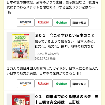
日本の城や古戦場、武将ゆかりの史跡、展示施設など、戦国時
代にまつわるスポットを徹底ガイドする歴史ファン必携の一
冊。
詳細を見る
Ｓ０１ 今こそ学びたい日本のこと
知っているようで知らない 日本人の心、
食文化、職文化、信仰、地域の魅力など
BOOKS 旅の読み物
2022.07.21 発売
１万人の訪日外国人を案内したガイドが、日本人にこそ伝えた
い日本の魅力が満載。日本の再発見ができる１冊！
詳細を見る
０１ 御朱印でめぐる鎌倉のお寺 三
十三観音完全掲載 三訂版