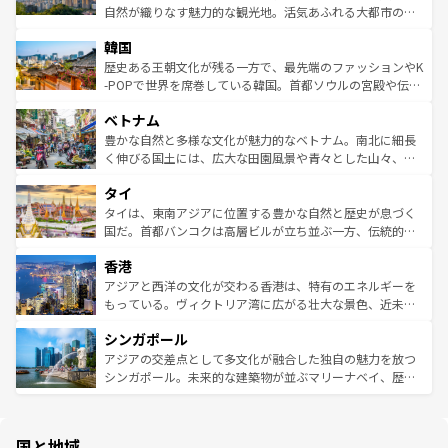
ク、伝統的なフラダンスなど、すべてがハワイの魅力を彩
ど、見どころがたくさん。また、カフェやワイン、オージ
自然が織りなす魅力的な観光地。活気あふれる大都市の台
っている。訪れるたびに新しい発見と感動が待っているハ
ービーフなどの食文化も豊かで、美味しいものであふれて
北やノスタルジックな町並みが人気な九份（ジォウフェ
ワイを、存分に味わってほしい。 なお、新着のハワイ情報
韓国
いる。アクティビティも充実しており、サーフィンやダイ
ン）、静ひつな山岳地帯である台湾東部など、都市の喧騒
は
コンテンツ一覧
を参照してほしい。
ビング、ハイキングなど、アウトドア好きにはたまらな
と山間の静けさが共存しており、訪れる人に新しい発見と
歴史ある王朝文化が残る一方で、最先端のファッションやK
い。オーストラリアの多彩な魅力を存分に味わいつくそ
驚きをもたらしてくれる。また、奥深い台湾の食文化も魅
-POPで世界を席巻している韓国。首都ソウルの宮殿や伝統
う。 なお、新着のオーストラリア情報は
コンテンツ一覧
を
力で、夜市などの屋台グルメから高級料理、ヘルシーで美
家屋が並ぶエリアでは韓国の歴史と文化に浸ることがで
参照してほしい。
ベトナム
容にもいいと評判のスイーツなど、バラエティ豊かな料理
き、地方に足を延ばせば四季折々の自然美を楽しむことが
が味わえる。 なお、新着の台湾情報は
コンテンツ一覧
を参
できる。そして、キムチや焼肉、絶品のストリートフード
豊かな自然と多様な文化が魅力的なベトナム。南北に細長
照してほしい。
まで、さまざまな韓国料理が待っている。夜には、韓国な
く伸びる国土には、広大な田園風景や青々とした山々、世
らではのナイトライフも堪能できる。あたたかいホスピタ
界遺産に登録された壮大な自然景観が点在し、都市部では
タイ
リティに包まれながら、韓国の多彩な魅力を心ゆくまで味
急速な発展と共に伝統が息づく。ハノイの古い町並みやホ
わってみてほしい。 なお、新着の韓国情報は
コンテンツ一
ーチミン市のフランス統治時代の建物も、独特の雰囲気を
タイは、東南アジアに位置する豊かな自然と歴史が息づく
覧
を参照してほしい。
醸し出している。また、バラエティの豊かさとおいしさで
国だ。首都バンコクは高層ビルが立ち並ぶ一方、伝統的な
世界中の食通を魅了してやまないベトナム料理も魅力のひ
寺院や市場がいたるところに点在し、古きよき文化と現代
香港
とつ。フォーやバインミー、ベトナムコーヒーなどは、ぜ
の活気が交差している。北部ではチェンマイなどの山岳地
ひ現地で味わいたい。どの地域を訪れてもあたたかい人々
帯で自然と触れ合い、南部ではプーケットやクラビの美し
アジアと西洋の文化が交わる香港は、特有のエネルギーを
が旅行者を迎えてくれるので、きっと忘れられない旅にな
いビーチでリゾート気分を楽しむことができる。タイ料理
もっている。ヴィクトリア湾に広がる壮大な景色、近未来
るはずだ。 なお、新着のベトナム情報は
コンテンツ一覧
を
は世界的に有名で、屋台から高級レストランまで味覚を刺
的なアートスポット、そして歴史と現代が融合した町並
参照してほしい。
シンガポール
激する。気候は一年中温暖で、どの季節にも異なる楽しみ
み、どこを訪れても感動するはず。観光スポットが密集し
が待っている。親しみやすいタイの人々、仏教を中心とし
ており、効率よく見どころを回れるのも魅力。息をのむよ
アジアの交差点として多文化が融合した独自の魅力を放つ
た文化、そして多様な観光資源が、訪れる旅人を魅了し続
うな絶景から文化的な体験まで、香港を存分に楽しみ尽く
シンガポール。未来的な建築物が並ぶマリーナベイ、歴史
ける。 なお、新着のタイ情報は
コンテンツ一覧
を参照して
そう。 なお、新着の香港情報は
コンテンツ一覧
を参照して
と伝統を感じられるエスニックタウン、多数の緑豊かな公
ほしい。
ほしい。
園や自然保護区など、自然が調和した近代的な景観と文化
の多様性あふれるカラフルな町は、どこを歩いても新しい
国と地域