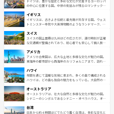
聖堂、美しいビーチ、そして豊かな自然が、訪れる者を心
ドイツは、豊かな歴史と多彩な文化が交差するヨーロッパ
ンテンツ一覧
を参照してほしい。
から魅了する。また、フランスは美食の国としても知ら
の中心に位置する国。中世の街並みが残るロマンチック街
れ、フランス料理はユネスコ無形文化遺産にも登録されて
道から、未来を先取りするようなモダンな都市まで多様な
イギリス
いる。シャンパンの発祥地であるランス、プロヴァンスの
顔を持つこの国は、どこを歩いても飽きることがない。ベ
香り高いラベンダー畑など、多彩な楽しみ方が可能だ。さ
ルリンの文化的活気、バイエルン州のアルプスの絶景、そ
イギリスは、古きよき伝統と最先端が共存する国。ウェス
らに、パリ以外の地域にも魅力が溢れており、どの街角に
してライン川沿いのワイン畑といった風景は必見。ビール
トミンスター寺院や大英博物館のようなランドマーク、歴
も豊かな歴史と文化が息づいている。パリ以外の個性あふ
とソーセージを味わいながら地元の人と過ごす楽しい時間
史ある大学都市、美しい丘陵地帯や牧歌的な風景など、エ
れる地方に足を運ぶとそれぞれで全く異なる文化を体験で
スイス
は、お酒好きな人にはぜひ体験してほしい。 なお、新着の
リアごとに異なる魅力がある。また、優雅なアフタヌーン
きるだろう。 なお、新着のフランス情報は
コンテンツ一覧
ドイツ情報は
コンテンツ一覧
を参照してほしい。
ティー、ビール好きにはたまらない英国パブ、サッカー観
スイスの国土面積は九州ほどの広さだが、運行時刻が正確
を参照してほしい。
戦など、本場だからこそできる体験も豊富。イギリスを旅
な交通網が整備されており、初心者でも安心して個人旅行
して楽しみつくそう。 なお、新着のイギリス情報は
コンテ
を楽しめる。日本同様に時刻表どおりの旅が可能だ。中世
アメリカ
ンツ一覧
を参照してほしい。
の建物がそのまま残る町や、スイスならではのユニークな
博物館もあり、アルプス観光だけでなく町歩きも満喫する
アメリカ合衆国は、広大な土地と多様な文化が魅力の国。
ことができる。国民の所得が高いため物価も高いが、旅行
東海岸の都市部から西海岸のカリフォルニアまで、訪れる
者向けの交通パス提供のサービスもあり、うまく活用すれ
場所ごとに異なる風景と体験が待っている。ニューヨーク
ハワイ
ば市内交通費無料で観光を楽しむこともできる。 なお、新
のような巨大都市は、観光、ショッピング、エンターテイ
着のスイス情報は
コンテンツ一覧
を参照してほしい。
ンメントが詰まった刺激的なスポットだ。一方、アメリカ
年間を通じて温暖な気候に恵まれ、多くの島で構成される
西部には大自然が広がり、グランドキャニオンやイエロー
ハワイは、どの島も独自の魅力をもっている。大自然の神
ストーン国立公園といった絶景が堪能できる。さらに、南
秘を感じたいなら、火山が生み出した壮大な景観を誇るハ
オーストラリア
部のニューオーリンズでは、音楽と美食が融合した独特の
ワイ島は見逃せない。また、定番の観光地といえばオアフ
文化が魅力。旅行者はアメリカの各地域で異なる魅力を楽
島だが、静かな自然を求めるならマウイ島やカウアイ島が
オーストラリアは、壮大な自然と多様な文化が魅力の国。
しみながら、その多様性と豊かな歴史を感じることができ
おすすめ。エメラルドグリーンに輝く海をはじめ、豊かな
シドニーのシンボルであるシドニー・オペラハウス、オー
るだろう。車でのロードトリップや列車の旅も、アメリカ
文化や歴史が息づいている。「アロハスピリット」と呼ば
ストラリア東海岸北部に広がる大サンゴ礁地帯グレートバ
ならではの贅沢な旅のスタイルだ。 なお、新着のアメリカ
台湾
れるおもてなしの心で訪れる人々を迎えてくれるハワイの
リアリーフや大陸中央部にそびえるウルル（エアーズロッ
情報は
コンテンツ一覧
を参照してほしい。
人々、おいしいローカルフードやハワイアンミュージッ
ク）、タスマニアの美しい原生林やケアンズの熱帯雨林な
日本から約４時間ほどでたどり着く台湾は、多彩な文化と