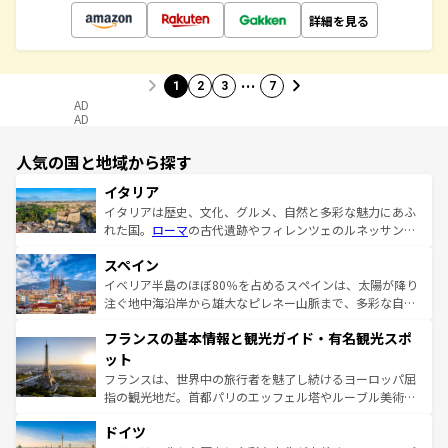
詳細を見る
…
1
2
3
7
AD
AD
人気の国と地域から探す
イタリア
イタリアは歴史、文化、グルメ、自然と多彩な魅力にあふ
れた国。
ローマ
の古代遺跡やフィレンツェのルネッサンス
美術、ヴェネツィアの運河など、歴史あるスポットはもち
スペイン
ろん、トスカーナの美しい田園風景やアマルフィ海岸の絶
景など、自然景観も見逃せない。観光の合間には、本場の
イベリア半島のほぼ80％を占めるスペインは、太陽が降り
ピザやパスタなど、絶品のイタリア料理を堪能することも
注ぐ地中海沿岸から雄大なピレネー山脈まで、多彩な自然
できる。朝目覚めてから夜眠るまで、すべての瞬間を楽し
と文化が詰まったヨーロッパ屈指の旅行先だ。多様な地域
フランスの基本情報と観光ガイド・有名観光スポ
ませてくれるイタリアで、忘れられない旅をしてみよう！
文化が根付くこの国では、情熱的なフラメンコ、熱気あふ
なお、新着のイタリア情報は
コンテンツ一覧
を参照してほ
れる闘牛、そして美味しいタパスが生活の一部となってい
ット
しい。
る。首都マドリードの洗練された雰囲気や、バルセロナの
フランスは、世界中の旅行者を魅了し続けるヨーロッパ屈
アートに溢れた街角から、地方では古代ローマ遺跡や中世
指の観光地だ。首都パリのエッフェル塔やルーブル美術館
の城塞都市、穏やかなビーチリゾートまで多彩な表情を見
といった象徴的なスポットから、田舎町の古風な美しさま
せる。地方によって風土や気候が異なるスペインはその個
ドイツ
で、幅広い魅力が詰まっている。華麗な宮殿、歴史的な大
性で訪れる人を魅了する。 なお、新着のスペイン情報は
コ