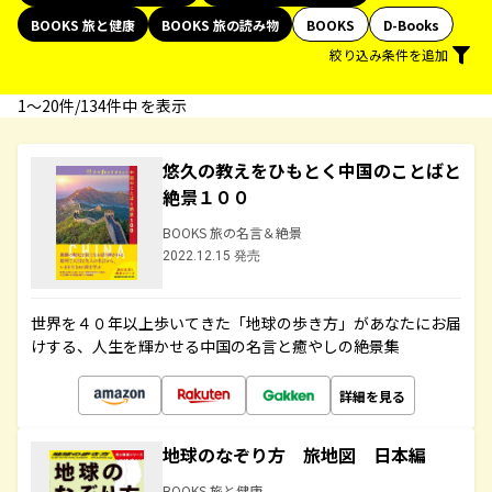
BOOKS 旅と健康
BOOKS 旅の読み物
BOOKS
D-Books
絞り込み条件を追加
1〜20件/134件中 を表示
悠久の教えをひもとく中国のことばと
絶景１００
BOOKS 旅の名言＆絶景
2022.12.15 発売
世界を４０年以上歩いてきた「地球の歩き方」があなたにお届
けする、人生を輝かせる中国の名言と癒やしの絶景集
詳細を見る
地球のなぞり方 旅地図 日本編
BOOKS 旅と健康