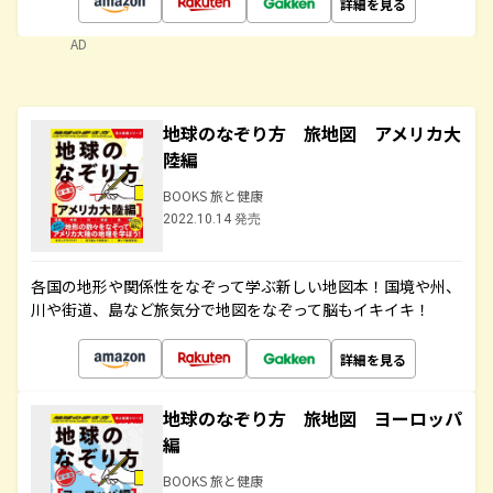
詳細を見る
AD
地球のなぞり方 旅地図 アメリカ大
陸編
BOOKS 旅と健康
2022.10.14 発売
各国の地形や関係性をなぞって学ぶ新しい地図本！国境や州、
川や街道、島など旅気分で地図をなぞって脳もイキイキ！
詳細を見る
地球のなぞり方 旅地図 ヨーロッパ
編
BOOKS 旅と健康