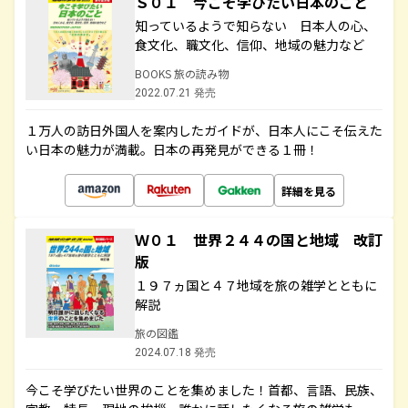
Ｓ０１ 今こそ学びたい日本のこと
知っているようで知らない 日本人の心、
食文化、職文化、信仰、地域の魅力など
BOOKS 旅の読み物
2022.07.21 発売
１万人の訪日外国人を案内したガイドが、日本人にこそ伝えた
い日本の魅力が満載。日本の再発見ができる１冊！
詳細を見る
Ｗ０１ 世界２４４の国と地域 改訂
版
１９７ヵ国と４７地域を旅の雑学とともに
解説
旅の図鑑
2024.07.18 発売
今こそ学びたい世界のことを集めました！首都、言語、民族、