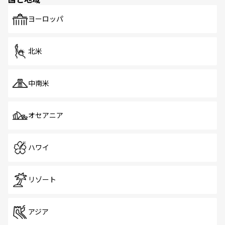
発見がある。さらに、治安のよさや充実した公共交通機関
も、旅行者にとっては魅力的なポイント。グルメも豊富
で、ホーカーズは地元の風情を楽しめる外せないスポット
ヨーロッパ
だ。訪れる人を飽きさせないシンガポールで、多様な魅力
を体感しよう。 なお、新着のシンガポール情報は
コンテン
ツ一覧
を参照してほしい。
北米
中南米
オセアニア
ハワイ
リゾート
アジア