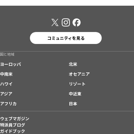
コミュニティを見る
国と地域
ヨーロッパ
北米
中南米
オセアニア
ハワイ
リゾート
アジア
中近東
アフリカ
日本
ウェブマガジン
特派員ブログ
ガイドブック