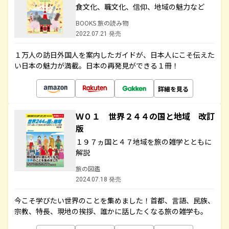
食文化、職文化、信仰、地域の魅力など
BOOKS 旅の読み物
2022.07.21 発売
１万人の訪日外国人を案内したガイドが、日本人にこそ伝えた
い日本の魅力が満載。日本の再発見ができる１冊！
詳細を見る
Ｗ０１ 世界２４４の国と地域 改訂
版
１９７ヵ国と４７地域を旅の雑学とともに
解説
旅の図鑑
2024.07.18 発売
今こそ学びたい世界のことを集めました！首都、言語、民族、
宗教、特長、現地の挨拶、誰かに話したくなる旅の雑学も。