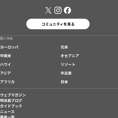
コミュニティを見る
国と地域
ヨーロッパ
北米
中南米
オセアニア
ハワイ
リゾート
アジア
中近東
アフリカ
日本
ウェブマガジン
特派員ブログ
ガイドブック
ニュース
著者一覧