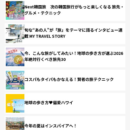
Next韓国旅 次の韓国旅行がもっと楽しくなる 旅先・
グルメ・テクニック
旬な“あの人”が「旅」をテーマに語るインタビュー連
載 MY TRAVEL STORY
今、こんな旅がしてみたい！地球の歩き方が選ぶ2026
年絶対行くべき旅先30
コスパもタイパもかなえる！賢者の旅テクニック
地球の歩き方♥偏愛ハワイ
今年の夏はインスパイアへ！