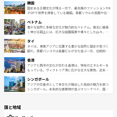
ワイを、存分に味わってほしい。 なお、新着のハワイ情報
韓国
いる。アクティビティも充実しており、サーフィンやダイ
ン）、静ひつな山岳地帯である台湾東部など、都市の喧騒
は
コンテンツ一覧
を参照してほしい。
ビング、ハイキングなど、アウトドア好きにはたまらな
と山間の静けさが共存しており、訪れる人に新しい発見と
歴史ある王朝文化が残る一方で、最先端のファッションやK
い。オーストラリアの多彩な魅力を存分に味わいつくそ
驚きをもたらしてくれる。また、奥深い台湾の食文化も魅
-POPで世界を席巻している韓国。首都ソウルの宮殿や伝統
う。 なお、新着のオーストラリア情報は
コンテンツ一覧
を
力で、夜市などの屋台グルメから高級料理、ヘルシーで美
家屋が並ぶエリアでは韓国の歴史と文化に浸ることがで
参照してほしい。
ベトナム
容にもいいと評判のスイーツなど、バラエティ豊かな料理
き、地方に足を延ばせば四季折々の自然美を楽しむことが
が味わえる。 なお、新着の台湾情報は
コンテンツ一覧
を参
できる。そして、キムチや焼肉、絶品のストリートフード
豊かな自然と多様な文化が魅力的なベトナム。南北に細長
照してほしい。
まで、さまざまな韓国料理が待っている。夜には、韓国な
く伸びる国土には、広大な田園風景や青々とした山々、世
らではのナイトライフも堪能できる。あたたかいホスピタ
界遺産に登録された壮大な自然景観が点在し、都市部では
タイ
リティに包まれながら、韓国の多彩な魅力を心ゆくまで味
急速な発展と共に伝統が息づく。ハノイの古い町並みやホ
わってみてほしい。 なお、新着の韓国情報は
コンテンツ一
ーチミン市のフランス統治時代の建物も、独特の雰囲気を
タイは、東南アジアに位置する豊かな自然と歴史が息づく
覧
を参照してほしい。
醸し出している。また、バラエティの豊かさとおいしさで
国だ。首都バンコクは高層ビルが立ち並ぶ一方、伝統的な
世界中の食通を魅了してやまないベトナム料理も魅力のひ
寺院や市場がいたるところに点在し、古きよき文化と現代
香港
とつ。フォーやバインミー、ベトナムコーヒーなどは、ぜ
の活気が交差している。北部ではチェンマイなどの山岳地
ひ現地で味わいたい。どの地域を訪れてもあたたかい人々
帯で自然と触れ合い、南部ではプーケットやクラビの美し
アジアと西洋の文化が交わる香港は、特有のエネルギーを
が旅行者を迎えてくれるので、きっと忘れられない旅にな
いビーチでリゾート気分を楽しむことができる。タイ料理
もっている。ヴィクトリア湾に広がる壮大な景色、近未来
るはずだ。 なお、新着のベトナム情報は
コンテンツ一覧
を
は世界的に有名で、屋台から高級レストランまで味覚を刺
的なアートスポット、そして歴史と現代が融合した町並
参照してほしい。
シンガポール
激する。気候は一年中温暖で、どの季節にも異なる楽しみ
み、どこを訪れても感動するはず。観光スポットが密集し
が待っている。親しみやすいタイの人々、仏教を中心とし
ており、効率よく見どころを回れるのも魅力。息をのむよ
アジアの交差点として多文化が融合した独自の魅力を放つ
た文化、そして多様な観光資源が、訪れる旅人を魅了し続
うな絶景から文化的な体験まで、香港を存分に楽しみ尽く
シンガポール。未来的な建築物が並ぶマリーナベイ、歴史
ける。 なお、新着のタイ情報は
コンテンツ一覧
を参照して
そう。 なお、新着の香港情報は
コンテンツ一覧
を参照して
と伝統を感じられるエスニックタウン、多数の緑豊かな公
ほしい。
ほしい。
園や自然保護区など、自然が調和した近代的な景観と文化
の多様性あふれるカラフルな町は、どこを歩いても新しい
国と地域
発見がある。さらに、治安のよさや充実した公共交通機関
も、旅行者にとっては魅力的なポイント。グルメも豊富