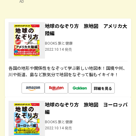
AD
地球のなぞり方 旅地図 アメリカ大
陸編
BOOKS 旅と健康
2022.10.14 発売
各国の地形や関係性をなぞって学ぶ新しい地図本！国境や州、
川や街道、島など旅気分で地図をなぞって脳もイキイキ！
詳細を見る
地球のなぞり方 旅地図 ヨーロッパ
編
BOOKS 旅と健康
2022.10.14 発売