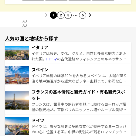
…
1
2
3
5
AD
AD
人気の国と地域から探す
イタリア
イタリアは歴史、文化、グルメ、自然と多彩な魅力にあふ
れた国。
ローマ
の古代遺跡やフィレンツェのルネッサンス
美術、ヴェネツィアの運河など、歴史あるスポットはもち
スペイン
ろん、トスカーナの美しい田園風景やアマルフィ海岸の絶
景など、自然景観も見逃せない。観光の合間には、本場の
イベリア半島のほぼ80％を占めるスペインは、太陽が降り
ピザやパスタなど、絶品のイタリア料理を堪能することも
注ぐ地中海沿岸から雄大なピレネー山脈まで、多彩な自然
できる。朝目覚めてから夜眠るまで、すべての瞬間を楽し
と文化が詰まったヨーロッパ屈指の旅行先だ。多様な地域
フランスの基本情報と観光ガイド・有名観光スポ
ませてくれるイタリアで、忘れられない旅をしてみよう！
文化が根付くこの国では、情熱的なフラメンコ、熱気あふ
なお、新着のイタリア情報は
コンテンツ一覧
を参照してほ
れる闘牛、そして美味しいタパスが生活の一部となってい
ット
しい。
る。首都マドリードの洗練された雰囲気や、バルセロナの
フランスは、世界中の旅行者を魅了し続けるヨーロッパ屈
アートに溢れた街角から、地方では古代ローマ遺跡や中世
指の観光地だ。首都パリのエッフェル塔やルーブル美術館
の城塞都市、穏やかなビーチリゾートまで多彩な表情を見
といった象徴的なスポットから、田舎町の古風な美しさま
せる。地方によって風土や気候が異なるスペインはその個
ドイツ
で、幅広い魅力が詰まっている。華麗な宮殿、歴史的な大
性で訪れる人を魅了する。 なお、新着のスペイン情報は
コ
聖堂、美しいビーチ、そして豊かな自然が、訪れる者を心
ドイツは、豊かな歴史と多彩な文化が交差するヨーロッパ
ンテンツ一覧
を参照してほしい。
から魅了する。また、フランスは美食の国としても知ら
の中心に位置する国。中世の街並みが残るロマンチック街