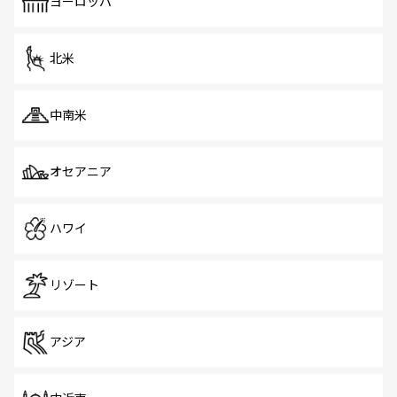
で、ホーカーズは地元の風情を楽しめる外せないスポット
ヨーロッパ
だ。訪れる人を飽きさせないシンガポールで、多様な魅力
を体感しよう。 なお、新着のシンガポール情報は
コンテン
ツ一覧
を参照してほしい。
北米
中南米
オセアニア
ハワイ
リゾート
アジア