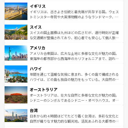
れ、フランス料理はユネスコ無形文化遺産にも登録されて
道から、未来を先取りするようなモダンな都市まで多様な
イギリス
いる。シャンパンの発祥地であるランス、プロヴァンスの
顔を持つこの国は、どこを歩いても飽きることがない。ベ
香り高いラベンダー畑など、多彩な楽しみ方が可能だ。さ
ルリンの文化的活気、バイエルン州のアルプスの絶景、そ
イギリスは、古きよき伝統と最先端が共存する国。ウェス
らに、パリ以外の地域にも魅力が溢れており、どの街角に
してライン川沿いのワイン畑といった風景は必見。ビール
トミンスター寺院や大英博物館のようなランドマーク、歴
も豊かな歴史と文化が息づいている。パリ以外の個性あふ
とソーセージを味わいながら地元の人と過ごす楽しい時間
史ある大学都市、美しい丘陵地帯や牧歌的な風景など、エ
れる地方に足を運ぶとそれぞれで全く異なる文化を体験で
スイス
は、お酒好きな人にはぜひ体験してほしい。 なお、新着の
リアごとに異なる魅力がある。また、優雅なアフタヌーン
きるだろう。 なお、新着のフランス情報は
コンテンツ一覧
ドイツ情報は
コンテンツ一覧
を参照してほしい。
ティー、ビール好きにはたまらない英国パブ、サッカー観
スイスの国土面積は九州ほどの広さだが、運行時刻が正確
を参照してほしい。
戦など、本場だからこそできる体験も豊富。イギリスを旅
な交通網が整備されており、初心者でも安心して個人旅行
して楽しみつくそう。 なお、新着のイギリス情報は
コンテ
を楽しめる。日本同様に時刻表どおりの旅が可能だ。中世
アメリカ
ンツ一覧
を参照してほしい。
の建物がそのまま残る町や、スイスならではのユニークな
博物館もあり、アルプス観光だけでなく町歩きも満喫する
アメリカ合衆国は、広大な土地と多様な文化が魅力の国。
ことができる。国民の所得が高いため物価も高いが、旅行
東海岸の都市部から西海岸のカリフォルニアまで、訪れる
者向けの交通パス提供のサービスもあり、うまく活用すれ
場所ごとに異なる風景と体験が待っている。ニューヨーク
ハワイ
ば市内交通費無料で観光を楽しむこともできる。 なお、新
のような巨大都市は、観光、ショッピング、エンターテイ
着のスイス情報は
コンテンツ一覧
を参照してほしい。
ンメントが詰まった刺激的なスポットだ。一方、アメリカ
年間を通じて温暖な気候に恵まれ、多くの島で構成される
西部には大自然が広がり、グランドキャニオンやイエロー
ハワイは、どの島も独自の魅力をもっている。大自然の神
ストーン国立公園といった絶景が堪能できる。さらに、南
秘を感じたいなら、火山が生み出した壮大な景観を誇るハ
オーストラリア
部のニューオーリンズでは、音楽と美食が融合した独特の
ワイ島は見逃せない。また、定番の観光地といえばオアフ
文化が魅力。旅行者はアメリカの各地域で異なる魅力を楽
島だが、静かな自然を求めるならマウイ島やカウアイ島が
オーストラリアは、壮大な自然と多様な文化が魅力の国。
しみながら、その多様性と豊かな歴史を感じることができ
おすすめ。エメラルドグリーンに輝く海をはじめ、豊かな
シドニーのシンボルであるシドニー・オペラハウス、オー
るだろう。車でのロードトリップや列車の旅も、アメリカ
文化や歴史が息づいている。「アロハスピリット」と呼ば
ストラリア東海岸北部に広がる大サンゴ礁地帯グレートバ
ならではの贅沢な旅のスタイルだ。 なお、新着のアメリカ
台湾
れるおもてなしの心で訪れる人々を迎えてくれるハワイの
リアリーフや大陸中央部にそびえるウルル（エアーズロッ
情報は
コンテンツ一覧
を参照してほしい。
人々、おいしいローカルフードやハワイアンミュージッ
ク）、タスマニアの美しい原生林やケアンズの熱帯雨林な
日本から約４時間ほどでたどり着く台湾は、多彩な文化と
ク、伝統的なフラダンスなど、すべてがハワイの魅力を彩
ど、見どころがたくさん。また、カフェやワイン、オージ
自然が織りなす魅力的な観光地。活気あふれる大都市の台
っている。訪れるたびに新しい発見と感動が待っているハ
ービーフなどの食文化も豊かで、美味しいものであふれて
北やノスタルジックな町並みが人気な九份（ジォウフェ