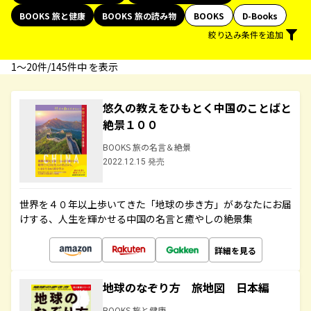
BOOKS 旅と健康
BOOKS 旅の読み物
BOOKS
D-Books
絞り込み条件を追加
1〜20件/145件中 を表示
悠久の教えをひもとく中国のことばと
絶景１００
BOOKS 旅の名言＆絶景
2022.12.15 発売
世界を４０年以上歩いてきた「地球の歩き方」があなたにお届
けする、人生を輝かせる中国の名言と癒やしの絶景集
詳細を見る
地球のなぞり方 旅地図 日本編
BOOKS 旅と健康