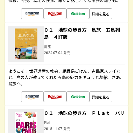
宗教、特長、現地の挨拶、誰かに話したくなる旅の雑学も。
詳細を見る
０１ 地球の歩き方 島旅 五島列
島 ４訂版
島旅
2024.07.04 発売
ようこそ！世界遺産の教会、絶品島ごはん、古民家ステイな
ど、島の人が教えてくれた五島の魅力をギュッと凝縮。さあ、
島旅へ。
詳細を見る
０１ 地球の歩き方 Ｐｌａｔ パリ
Plat
2018.11.07 発売