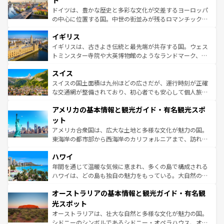
ト
ンテンツ一覧
を参照してほしい。
から魅了する。また、フランスは美食の国としても知ら
ドイツは、豊かな歴史と多彩な文化が交差するヨーロッパ
れ、フランス料理はユネスコ無形文化遺産にも登録されて
の中心に位置する国。中世の街並みが残るロマンチック街
いる。シャンパンの発祥地であるランス、プロヴァンスの
道から、未来を先取りするようなモダンな都市まで多様な
香り高いラベンダー畑など、多彩な楽しみ方が可能だ。さ
イギリス
顔を持つこの国は、どこを歩いても飽きることがない。ベ
らに、パリ以外の地域にも魅力が溢れており、どの街角に
ルリンの文化的活気、バイエルン州のアルプスの絶景、そ
イギリスは、古きよき伝統と最先端が共存する国。ウェス
も豊かな歴史と文化が息づいている。パリ以外の個性あふ
してライン川沿いのワイン畑といった風景は必見。ビール
トミンスター寺院や大英博物館のようなランドマーク、歴
れる地方に足を運ぶとそれぞれで全く異なる文化を体験で
とソーセージを味わいながら地元の人と過ごす楽しい時間
史ある大学都市、美しい丘陵地帯や牧歌的な風景など、エ
きるだろう。 なお、新着のフランス情報は
コンテンツ一覧
スイス
は、お酒好きな人にはぜひ体験してほしい。 なお、新着の
リアごとに異なる魅力がある。また、優雅なアフタヌーン
を参照してほしい。
ドイツ情報は
コンテンツ一覧
を参照してほしい。
ティー、ビール好きにはたまらない英国パブ、サッカー観
スイスの国土面積は九州ほどの広さだが、運行時刻が正確
戦など、本場だからこそできる体験も豊富。イギリスを旅
な交通網が整備されており、初心者でも安心して個人旅行
して楽しみつくそう。 なお、新着のイギリス情報は
コンテ
を楽しめる。日本同様に時刻表どおりの旅が可能だ。中世
アメリカの基本情報と観光ガイド・有名観光スポ
ンツ一覧
を参照してほしい。
の建物がそのまま残る町や、スイスならではのユニークな
博物館もあり、アルプス観光だけでなく町歩きも満喫する
ット
ことができる。国民の所得が高いため物価も高いが、旅行
アメリカ合衆国は、広大な土地と多様な文化が魅力の国。
者向けの交通パス提供のサービスもあり、うまく活用すれ
東海岸の都市部から西海岸のカリフォルニアまで、訪れる
ば市内交通費無料で観光を楽しむこともできる。 なお、新
場所ごとに異なる風景と体験が待っている。ニューヨーク
着のスイス情報は
コンテンツ一覧
を参照してほしい。
ハワイ
のような巨大都市は、観光、ショッピング、エンターテイ
ンメントが詰まった刺激的なスポットだ。一方、アメリカ
年間を通じて温暖な気候に恵まれ、多くの島で構成される
西部には大自然が広がり、グランドキャニオンやイエロー
ハワイは、どの島も独自の魅力をもっている。大自然の神
ストーン国立公園といった絶景が堪能できる。さらに、南
秘を感じたいなら、火山が生み出した壮大な景観を誇るハ
オーストラリアの基本情報と観光ガイド・有名観
部のニューオーリンズでは、音楽と美食が融合した独特の
ワイ島は見逃せない。また、定番の観光地といえばオアフ
文化が魅力。旅行者はアメリカの各地域で異なる魅力を楽
島だが、静かな自然を求めるならマウイ島やカウアイ島が
光スポット
しみながら、その多様性と豊かな歴史を感じることができ
おすすめ。エメラルドグリーンに輝く海をはじめ、豊かな
オーストラリアは、壮大な自然と多様な文化が魅力の国。
るだろう。車でのロードトリップや列車の旅も、アメリカ
文化や歴史が息づいている。「アロハスピリット」と呼ば
シドニーのシンボルであるシドニー・オペラハウス、オー