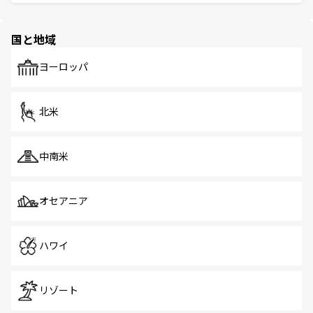
ける。 なお、新着のタイ情報は
コンテンツ一覧
を参照して
そう。 なお、新着の香港情報は
コンテンツ一覧
を参照して
と伝統を感じられるエスニックタウン、多数の緑豊かな公
ほしい。
ほしい。
園や自然保護区など、自然が調和した近代的な景観と文化
の多様性あふれるカラフルな町は、どこを歩いても新しい
国と地域
発見がある。さらに、治安のよさや充実した公共交通機関
も、旅行者にとっては魅力的なポイント。グルメも豊富
で、ホーカーズは地元の風情を楽しめる外せないスポット
ヨーロッパ
だ。訪れる人を飽きさせないシンガポールで、多様な魅力
を体感しよう。 なお、新着のシンガポール情報は
コンテン
ツ一覧
を参照してほしい。
北米
中南米
オセアニア
ハワイ
リゾート