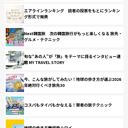
エアラインランキング 読者の投票をもとにランキン
グ形式で発表
Next韓国旅 次の韓国旅行がもっと楽しくなる 旅先・
グルメ・テクニック
旬な“あの人”が「旅」をテーマに語るインタビュー連
載 MY TRAVEL STORY
今、こんな旅がしてみたい！地球の歩き方が選ぶ2026
年絶対行くべき旅先30
コスパもタイパもかなえる！賢者の旅テクニック
地球の歩き方♥偏愛ハワイ