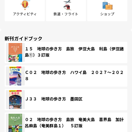
アクティビティ
鉄道・フライト
ショップ
新刊ガイドブック
１５ 地球の歩き方 島旅 伊豆大島 利島（伊豆諸
島①）３訂版
Ｃ０２ 地球の歩き方 ハワイ島 ２０２７～２０２
８
Ｊ３３ 地球の歩き方 墨田区
０２ 地球の歩き方 島旅 奄美大島 喜界島 加計
呂麻島（奄美群島１） ５訂版