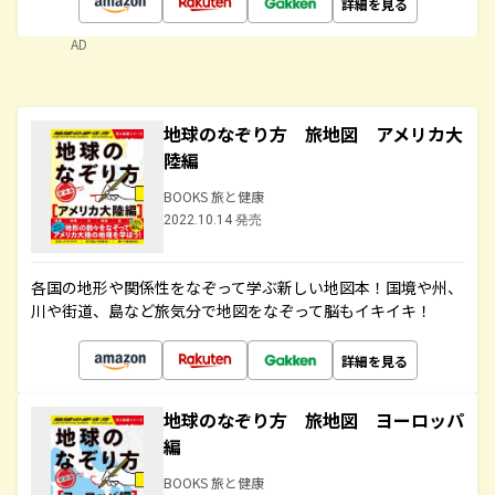
詳細を見る
AD
地球のなぞり方 旅地図 アメリカ大
陸編
BOOKS 旅と健康
2022.10.14 発売
各国の地形や関係性をなぞって学ぶ新しい地図本！国境や州、
川や街道、島など旅気分で地図をなぞって脳もイキイキ！
詳細を見る
地球のなぞり方 旅地図 ヨーロッパ
編
BOOKS 旅と健康