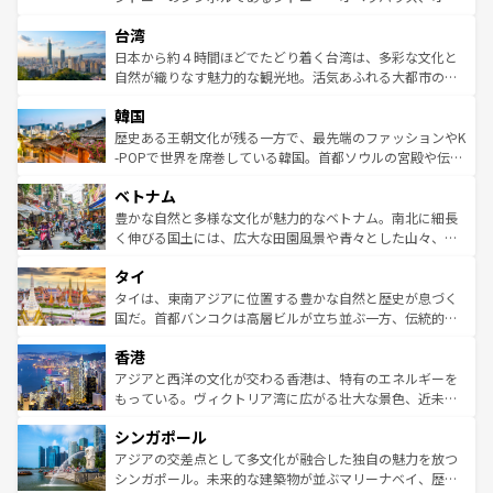
ならではの贅沢な旅のスタイルだ。 なお、新着のアメリカ
れるおもてなしの心で訪れる人々を迎えてくれるハワイの
ストラリア東海岸北部に広がる大サンゴ礁地帯グレートバ
情報は
コンテンツ一覧
を参照してほしい。
人々、おいしいローカルフードやハワイアンミュージッ
台湾
リアリーフや大陸中央部にそびえるウルル（エアーズロッ
ク、伝統的なフラダンスなど、すべてがハワイの魅力を彩
ク）、タスマニアの美しい原生林やケアンズの熱帯雨林な
日本から約４時間ほどでたどり着く台湾は、多彩な文化と
っている。訪れるたびに新しい発見と感動が待っているハ
ど、見どころがたくさん。また、カフェやワイン、オージ
自然が織りなす魅力的な観光地。活気あふれる大都市の台
ワイを、存分に味わってほしい。 なお、新着のハワイ情報
ービーフなどの食文化も豊かで、美味しいものであふれて
北やノスタルジックな町並みが人気な九份（ジォウフェ
は
コンテンツ一覧
を参照してほしい。
韓国
いる。アクティビティも充実しており、サーフィンやダイ
ン）、静ひつな山岳地帯である台湾東部など、都市の喧騒
ビング、ハイキングなど、アウトドア好きにはたまらな
と山間の静けさが共存しており、訪れる人に新しい発見と
歴史ある王朝文化が残る一方で、最先端のファッションやK
い。オーストラリアの多彩な魅力を存分に味わいつくそ
驚きをもたらしてくれる。また、奥深い台湾の食文化も魅
-POPで世界を席巻している韓国。首都ソウルの宮殿や伝統
う。 なお、新着のオーストラリア情報は
コンテンツ一覧
を
力で、夜市などの屋台グルメから高級料理、ヘルシーで美
家屋が並ぶエリアでは韓国の歴史と文化に浸ることがで
参照してほしい。
ベトナム
容にもいいと評判のスイーツなど、バラエティ豊かな料理
き、地方に足を延ばせば四季折々の自然美を楽しむことが
が味わえる。 なお、新着の台湾情報は
コンテンツ一覧
を参
できる。そして、キムチや焼肉、絶品のストリートフード
豊かな自然と多様な文化が魅力的なベトナム。南北に細長
照してほしい。
まで、さまざまな韓国料理が待っている。夜には、韓国な
く伸びる国土には、広大な田園風景や青々とした山々、世
らではのナイトライフも堪能できる。あたたかいホスピタ
界遺産に登録された壮大な自然景観が点在し、都市部では
タイ
リティに包まれながら、韓国の多彩な魅力を心ゆくまで味
急速な発展と共に伝統が息づく。ハノイの古い町並みやホ
わってみてほしい。 なお、新着の韓国情報は
コンテンツ一
ーチミン市のフランス統治時代の建物も、独特の雰囲気を
タイは、東南アジアに位置する豊かな自然と歴史が息づく
覧
を参照してほしい。
醸し出している。また、バラエティの豊かさとおいしさで
国だ。首都バンコクは高層ビルが立ち並ぶ一方、伝統的な
世界中の食通を魅了してやまないベトナム料理も魅力のひ
寺院や市場がいたるところに点在し、古きよき文化と現代
香港
とつ。フォーやバインミー、ベトナムコーヒーなどは、ぜ
の活気が交差している。北部ではチェンマイなどの山岳地
ひ現地で味わいたい。どの地域を訪れてもあたたかい人々
帯で自然と触れ合い、南部ではプーケットやクラビの美し
アジアと西洋の文化が交わる香港は、特有のエネルギーを
が旅行者を迎えてくれるので、きっと忘れられない旅にな
いビーチでリゾート気分を楽しむことができる。タイ料理
もっている。ヴィクトリア湾に広がる壮大な景色、近未来
るはずだ。 なお、新着のベトナム情報は
コンテンツ一覧
を
は世界的に有名で、屋台から高級レストランまで味覚を刺
的なアートスポット、そして歴史と現代が融合した町並
参照してほしい。
シンガポール
激する。気候は一年中温暖で、どの季節にも異なる楽しみ
み、どこを訪れても感動するはず。観光スポットが密集し
が待っている。親しみやすいタイの人々、仏教を中心とし
ており、効率よく見どころを回れるのも魅力。息をのむよ
アジアの交差点として多文化が融合した独自の魅力を放つ
た文化、そして多様な観光資源が、訪れる旅人を魅了し続
うな絶景から文化的な体験まで、香港を存分に楽しみ尽く
シンガポール。未来的な建築物が並ぶマリーナベイ、歴史