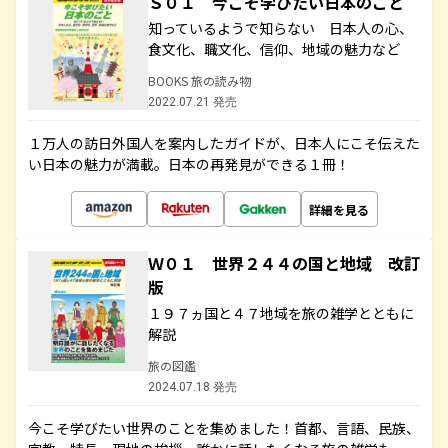
Ｓ０１ 今こそ学びたい日本のこと
知っているようで知らない 日本人の心、
食文化、職文化、信仰、地域の魅力など
BOOKS 旅の読み物
2022.07.21 発売
１万人の訪日外国人を案内したガイドが、日本人にこそ伝えた
い日本の魅力が満載。日本の再発見ができる１冊！
詳細を見る
Ｗ０１ 世界２４４の国と地域 改訂
版
１９７ヵ国と４７地域を旅の雑学とともに
解説
旅の図鑑
2024.07.18 発売
今こそ学びたい世界のことを集めました！首都、言語、民族、