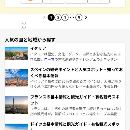
…
1
2
3
8
AD
AD
人気の国と地域から探す
イタリア
イタリアは歴史、文化、グルメ、自然と多彩な魅力にあふ
れた国。
ローマ
の古代遺跡やフィレンツェのルネッサンス
美術、ヴェネツィアの運河など、歴史あるスポットはもち
スペインの観光ポイントと人気スポット・知ってお
ろん、トスカーナの美しい田園風景やアマルフィ海岸の絶
景など、自然景観も見逃せない。観光の合間には、本場の
くべき基本情報
ピザやパスタなど、絶品のイタリア料理を堪能することも
イベリア半島のほぼ80％を占めるスペインは、太陽が降り
できる。朝目覚めてから夜眠るまで、すべての瞬間を楽し
注ぐ地中海沿岸から雄大なピレネー山脈まで、多彩な自然
ませてくれるイタリアで、忘れられない旅をしてみよう！
と文化が詰まったヨーロッパ屈指の旅行先だ。多様な地域
なお、新着のイタリア情報は
コンテンツ一覧
を参照してほ
フランスの基本情報と観光ガイド・有名観光スポ
文化が根付くこの国では、情熱的なフラメンコ、熱気あふ
しい。
れる闘牛、そして美味しいタパスが生活の一部となってい
ット
る。首都マドリードの洗練された雰囲気や、バルセロナの
フランスは、世界中の旅行者を魅了し続けるヨーロッパ屈
アートに溢れた街角から、地方では古代ローマ遺跡や中世
指の観光地だ。首都パリのエッフェル塔やルーブル美術館
の城塞都市、穏やかなビーチリゾートまで多彩な表情を見
といった象徴的なスポットから、田舎町の古風な美しさま
せる。地方によって風土や気候が異なるスペインはその個
ドイツの基本情報と観光ガイド・有名観光スポッ
で、幅広い魅力が詰まっている。華麗な宮殿、歴史的な大
性で訪れる人を魅了する。 なお、新着のスペイン情報は
コ
聖堂、美しいビーチ、そして豊かな自然が、訪れる者を心