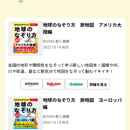
AD
地球のなぞり方 旅地図 アメリカ大
陸編
BOOKS 旅と健康
2022.10.14 発売
各国の地形や関係性をなぞって学ぶ新しい地図本！国境や州、
川や街道、島など旅気分で地図をなぞって脳もイキイキ！
詳細を見る
地球のなぞり方 旅地図 ヨーロッパ
編
BOOKS 旅と健康
2022.10.14 発売