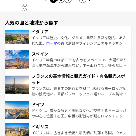
AD
AD
人気の国と地域から探す
イタリア
イタリアは歴史、文化、グルメ、自然と多彩な魅力にあふ
れた国。
ローマ
の古代遺跡やフィレンツェのルネッサンス
美術、ヴェネツィアの運河など、歴史あるスポットはもち
スペイン
ろん、トスカーナの美しい田園風景やアマルフィ海岸の絶
景など、自然景観も見逃せない。観光の合間には、本場の
イベリア半島のほぼ80％を占めるスペインは、太陽が降り
ピザやパスタなど、絶品のイタリア料理を堪能することも
注ぐ地中海沿岸から雄大なピレネー山脈まで、多彩な自然
できる。朝目覚めてから夜眠るまで、すべての瞬間を楽し
と文化が詰まったヨーロッパ屈指の旅行先だ。多様な地域
フランスの基本情報と観光ガイド・有名観光スポ
ませてくれるイタリアで、忘れられない旅をしてみよう！
文化が根付くこの国では、情熱的なフラメンコ、熱気あふ
なお、新着のイタリア情報は
コンテンツ一覧
を参照してほ
れる闘牛、そして美味しいタパスが生活の一部となってい
ット
しい。
る。首都マドリードの洗練された雰囲気や、バルセロナの
フランスは、世界中の旅行者を魅了し続けるヨーロッパ屈
アートに溢れた街角から、地方では古代ローマ遺跡や中世
指の観光地だ。首都パリのエッフェル塔やルーブル美術館
の城塞都市、穏やかなビーチリゾートまで多彩な表情を見
といった象徴的なスポットから、田舎町の古風な美しさま
せる。地方によって風土や気候が異なるスペインはその個
ドイツ
で、幅広い魅力が詰まっている。華麗な宮殿、歴史的な大
性で訪れる人を魅了する。 なお、新着のスペイン情報は
コ
聖堂、美しいビーチ、そして豊かな自然が、訪れる者を心
ドイツは、豊かな歴史と多彩な文化が交差するヨーロッパ
ンテンツ一覧
を参照してほしい。
から魅了する。また、フランスは美食の国としても知ら
の中心に位置する国。中世の街並みが残るロマンチック街
れ、フランス料理はユネスコ無形文化遺産にも登録されて
道から、未来を先取りするようなモダンな都市まで多様な
イギリス
いる。シャンパンの発祥地であるランス、プロヴァンスの
顔を持つこの国は、どこを歩いても飽きることがない。ベ
香り高いラベンダー畑など、多彩な楽しみ方が可能だ。さ
ルリンの文化的活気、バイエルン州のアルプスの絶景、そ
イギリスは、古きよき伝統と最先端が共存する国。ウェス