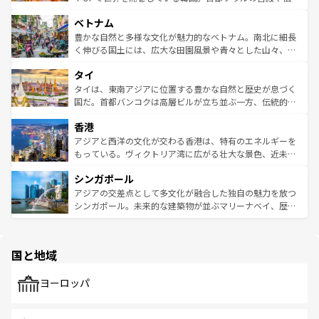
う。 なお、新着のオーストラリア情報は
コンテンツ一覧
を
力で、夜市などの屋台グルメから高級料理、ヘルシーで美
家屋が並ぶエリアでは韓国の歴史と文化に浸ることがで
参照してほしい。
ベトナム
容にもいいと評判のスイーツなど、バラエティ豊かな料理
き、地方に足を延ばせば四季折々の自然美を楽しむことが
が味わえる。 なお、新着の台湾情報は
コンテンツ一覧
を参
できる。そして、キムチや焼肉、絶品のストリートフード
豊かな自然と多様な文化が魅力的なベトナム。南北に細長
照してほしい。
まで、さまざまな韓国料理が待っている。夜には、韓国な
く伸びる国土には、広大な田園風景や青々とした山々、世
らではのナイトライフも堪能できる。あたたかいホスピタ
界遺産に登録された壮大な自然景観が点在し、都市部では
タイ
リティに包まれながら、韓国の多彩な魅力を心ゆくまで味
急速な発展と共に伝統が息づく。ハノイの古い町並みやホ
わってみてほしい。 なお、新着の韓国情報は
コンテンツ一
ーチミン市のフランス統治時代の建物も、独特の雰囲気を
タイは、東南アジアに位置する豊かな自然と歴史が息づく
覧
を参照してほしい。
醸し出している。また、バラエティの豊かさとおいしさで
国だ。首都バンコクは高層ビルが立ち並ぶ一方、伝統的な
世界中の食通を魅了してやまないベトナム料理も魅力のひ
寺院や市場がいたるところに点在し、古きよき文化と現代
香港
とつ。フォーやバインミー、ベトナムコーヒーなどは、ぜ
の活気が交差している。北部ではチェンマイなどの山岳地
ひ現地で味わいたい。どの地域を訪れてもあたたかい人々
帯で自然と触れ合い、南部ではプーケットやクラビの美し
アジアと西洋の文化が交わる香港は、特有のエネルギーを
が旅行者を迎えてくれるので、きっと忘れられない旅にな
いビーチでリゾート気分を楽しむことができる。タイ料理
もっている。ヴィクトリア湾に広がる壮大な景色、近未来
るはずだ。 なお、新着のベトナム情報は
コンテンツ一覧
を
は世界的に有名で、屋台から高級レストランまで味覚を刺
的なアートスポット、そして歴史と現代が融合した町並
参照してほしい。
シンガポール
激する。気候は一年中温暖で、どの季節にも異なる楽しみ
み、どこを訪れても感動するはず。観光スポットが密集し
が待っている。親しみやすいタイの人々、仏教を中心とし
ており、効率よく見どころを回れるのも魅力。息をのむよ
アジアの交差点として多文化が融合した独自の魅力を放つ
た文化、そして多様な観光資源が、訪れる旅人を魅了し続
うな絶景から文化的な体験まで、香港を存分に楽しみ尽く
シンガポール。未来的な建築物が並ぶマリーナベイ、歴史
ける。 なお、新着のタイ情報は
コンテンツ一覧
を参照して
そう。 なお、新着の香港情報は
コンテンツ一覧
を参照して
と伝統を感じられるエスニックタウン、多数の緑豊かな公
ほしい。
ほしい。
園や自然保護区など、自然が調和した近代的な景観と文化
の多様性あふれるカラフルな町は、どこを歩いても新しい
国と地域
発見がある。さらに、治安のよさや充実した公共交通機関
も、旅行者にとっては魅力的なポイント。グルメも豊富
で、ホーカーズは地元の風情を楽しめる外せないスポット
ヨーロッパ
だ。訪れる人を飽きさせないシンガポールで、多様な魅力
を体感しよう。 なお、新着のシンガポール情報は
コンテン