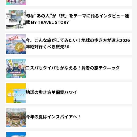
旬な“あの人”が「旅」をテーマに語るインタビュー連
載 MY TRAVEL STORY
今、こんな旅がしてみたい！地球の歩き方が選ぶ2026
年絶対行くべき旅先30
コスパもタイパもかなえる！賢者の旅テクニック
地球の歩き方♥偏愛ハワイ
今年の夏はインスパイアへ！