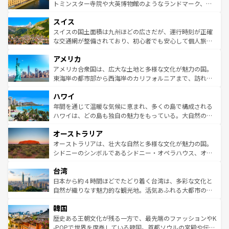
らに、パリ以外の地域にも魅力が溢れており、どの街角に
してライン川沿いのワイン畑といった風景は必見。ビール
トミンスター寺院や大英博物館のようなランドマーク、歴
も豊かな歴史と文化が息づいている。パリ以外の個性あふ
とソーセージを味わいながら地元の人と過ごす楽しい時間
史ある大学都市、美しい丘陵地帯や牧歌的な風景など、エ
れる地方に足を運ぶとそれぞれで全く異なる文化を体験で
スイス
は、お酒好きな人にはぜひ体験してほしい。 なお、新着の
リアごとに異なる魅力がある。また、優雅なアフタヌーン
きるだろう。 なお、新着のフランス情報は
コンテンツ一覧
ドイツ情報は
コンテンツ一覧
を参照してほしい。
ティー、ビール好きにはたまらない英国パブ、サッカー観
スイスの国土面積は九州ほどの広さだが、運行時刻が正確
を参照してほしい。
戦など、本場だからこそできる体験も豊富。イギリスを旅
な交通網が整備されており、初心者でも安心して個人旅行
して楽しみつくそう。 なお、新着のイギリス情報は
コンテ
を楽しめる。日本同様に時刻表どおりの旅が可能だ。中世
アメリカ
ンツ一覧
を参照してほしい。
の建物がそのまま残る町や、スイスならではのユニークな
博物館もあり、アルプス観光だけでなく町歩きも満喫する
アメリカ合衆国は、広大な土地と多様な文化が魅力の国。
ことができる。国民の所得が高いため物価も高いが、旅行
東海岸の都市部から西海岸のカリフォルニアまで、訪れる
者向けの交通パス提供のサービスもあり、うまく活用すれ
場所ごとに異なる風景と体験が待っている。ニューヨーク
ハワイ
ば市内交通費無料で観光を楽しむこともできる。 なお、新
のような巨大都市は、観光、ショッピング、エンターテイ
着のスイス情報は
コンテンツ一覧
を参照してほしい。
ンメントが詰まった刺激的なスポットだ。一方、アメリカ
年間を通じて温暖な気候に恵まれ、多くの島で構成される
西部には大自然が広がり、グランドキャニオンやイエロー
ハワイは、どの島も独自の魅力をもっている。大自然の神
ストーン国立公園といった絶景が堪能できる。さらに、南
秘を感じたいなら、火山が生み出した壮大な景観を誇るハ
オーストラリア
部のニューオーリンズでは、音楽と美食が融合した独特の
ワイ島は見逃せない。また、定番の観光地といえばオアフ
文化が魅力。旅行者はアメリカの各地域で異なる魅力を楽
島だが、静かな自然を求めるならマウイ島やカウアイ島が
オーストラリアは、壮大な自然と多様な文化が魅力の国。
しみながら、その多様性と豊かな歴史を感じることができ
おすすめ。エメラルドグリーンに輝く海をはじめ、豊かな
シドニーのシンボルであるシドニー・オペラハウス、オー
るだろう。車でのロードトリップや列車の旅も、アメリカ
文化や歴史が息づいている。「アロハスピリット」と呼ば
ストラリア東海岸北部に広がる大サンゴ礁地帯グレートバ
ならではの贅沢な旅のスタイルだ。 なお、新着のアメリカ
台湾
れるおもてなしの心で訪れる人々を迎えてくれるハワイの
リアリーフや大陸中央部にそびえるウルル（エアーズロッ
情報は
コンテンツ一覧
を参照してほしい。
人々、おいしいローカルフードやハワイアンミュージッ
ク）、タスマニアの美しい原生林やケアンズの熱帯雨林な
日本から約４時間ほどでたどり着く台湾は、多彩な文化と
ク、伝統的なフラダンスなど、すべてがハワイの魅力を彩
ど、見どころがたくさん。また、カフェやワイン、オージ
自然が織りなす魅力的な観光地。活気あふれる大都市の台
っている。訪れるたびに新しい発見と感動が待っているハ
ービーフなどの食文化も豊かで、美味しいものであふれて
北やノスタルジックな町並みが人気な九份（ジォウフェ
ワイを、存分に味わってほしい。 なお、新着のハワイ情報
韓国
いる。アクティビティも充実しており、サーフィンやダイ
ン）、静ひつな山岳地帯である台湾東部など、都市の喧騒
は
コンテンツ一覧
を参照してほしい。
ビング、ハイキングなど、アウトドア好きにはたまらな
と山間の静けさが共存しており、訪れる人に新しい発見と
歴史ある王朝文化が残る一方で、最先端のファッションやK
い。オーストラリアの多彩な魅力を存分に味わいつくそ
驚きをもたらしてくれる。また、奥深い台湾の食文化も魅
-POPで世界を席巻している韓国。首都ソウルの宮殿や伝統