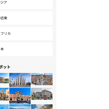
アジア
中近東
アフリカ
日本
ポット