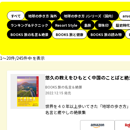
すべて
地球の歩き方 海外
地球の歩き方 Jシリーズ（国内）
aru
ランキング&テクニック
Resort Style
島旅
御朱印
歴史時代
BOOKS 旅の名言＆絶景
BOOKS 旅と健康
BOOKS 旅の読み物
1〜20件/245件中 を表示
悠久の教えをひもとく中国のことばと絶
BOOKS 旅の名言＆絶景
2022.12.15 発売
世界を４０年以上歩いてきた「地球の歩き方
名言と癒やしの絶景集