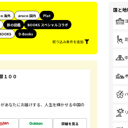
国と地
co 海外
aruco 国内
Plat
旅の図鑑
BOOKS スペシャルコラボ
BOOKS
D-Books
絞り込み条件を追加
景１００
」があなたにお届けする、人生を輝かせる中国の
詳細を見る