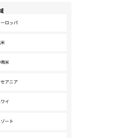
域
ヨーロッパ
北米
中南米
オセアニア
ハワイ
リゾート