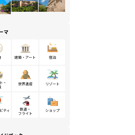
ーマ
食
建築・アート
宿泊
ト・
世界遺産
リゾート
戦
鉄道・
ビティ
ショップ
フライト