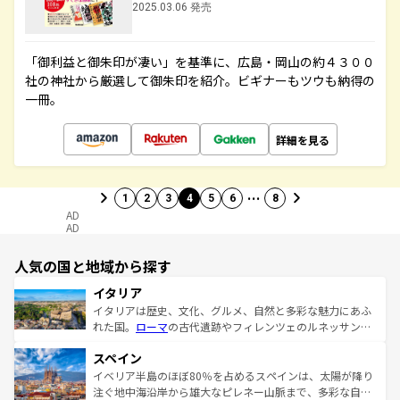
2025.03.06 発売
「御利益と御朱印が凄い」を基準に、広島・岡山の約４３００
社の神社から厳選して御朱印を紹介。ビギナーもツウも納得の
一冊。
詳細を見る
…
1
2
3
4
5
6
8
AD
AD
人気の国と地域から探す
イタリア
イタリアは歴史、文化、グルメ、自然と多彩な魅力にあふ
れた国。
ローマ
の古代遺跡やフィレンツェのルネッサンス
美術、ヴェネツィアの運河など、歴史あるスポットはもち
スペイン
ろん、トスカーナの美しい田園風景やアマルフィ海岸の絶
景など、自然景観も見逃せない。観光の合間には、本場の
イベリア半島のほぼ80％を占めるスペインは、太陽が降り
ピザやパスタなど、絶品のイタリア料理を堪能することも
注ぐ地中海沿岸から雄大なピレネー山脈まで、多彩な自然