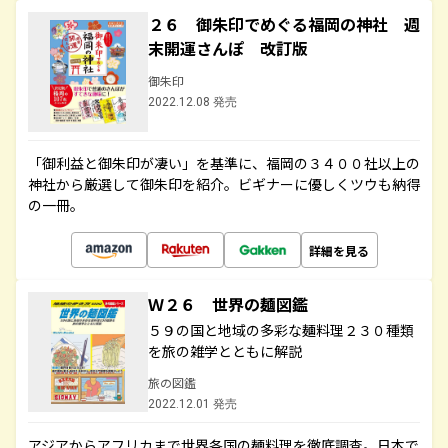
２６ 御朱印でめぐる福岡の神社 週
末開運さんぽ 改訂版
御朱印
2022.12.08 発売
「御利益と御朱印が凄い」を基準に、福岡の３４００社以上の
神社から厳選して御朱印を紹介。ビギナーに優しくツウも納得
の一冊。
詳細を見る
Ｗ２６ 世界の麺図鑑
５９の国と地域の多彩な麺料理２３０種類
を旅の雑学とともに解説
旅の図鑑
2022.12.01 発売
アジアからアフリカまで世界各国の麺料理を徹底調査。日本で