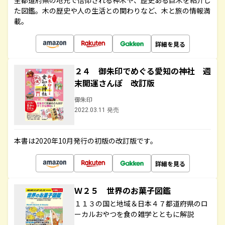
全都道府県の地元で信仰される神木や、歴史ある巨木を紹介し
た図鑑。木の歴史や人の生活との関わりなど、木と旅の情報満
載。
詳細を見る
２４ 御朱印でめぐる愛知の神社 週
末開運さんぽ 改訂版
御朱印
2022.03.11 発売
本書は2020年10月発行の初版の改訂版です。
詳細を見る
Ｗ２５ 世界のお菓子図鑑
１１３の国と地域＆日本４７都道府県のロ
ーカルおやつを食の雑学とともに解説