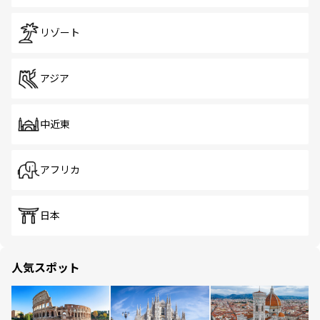
リゾート
アジア
中近東
アフリカ
日本
人気スポット