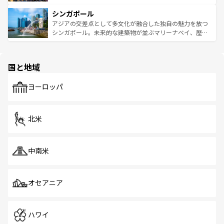
るはずだ。 なお、新着のベトナム情報は
コンテンツ一覧
を
は世界的に有名で、屋台から高級レストランまで味覚を刺
的なアートスポット、そして歴史と現代が融合した町並
参照してほしい。
シンガポール
激する。気候は一年中温暖で、どの季節にも異なる楽しみ
み、どこを訪れても感動するはず。観光スポットが密集し
が待っている。親しみやすいタイの人々、仏教を中心とし
ており、効率よく見どころを回れるのも魅力。息をのむよ
アジアの交差点として多文化が融合した独自の魅力を放つ
た文化、そして多様な観光資源が、訪れる旅人を魅了し続
うな絶景から文化的な体験まで、香港を存分に楽しみ尽く
シンガポール。未来的な建築物が並ぶマリーナベイ、歴史
ける。 なお、新着のタイ情報は
コンテンツ一覧
を参照して
そう。 なお、新着の香港情報は
コンテンツ一覧
を参照して
と伝統を感じられるエスニックタウン、多数の緑豊かな公
ほしい。
ほしい。
園や自然保護区など、自然が調和した近代的な景観と文化
の多様性あふれるカラフルな町は、どこを歩いても新しい
国と地域
発見がある。さらに、治安のよさや充実した公共交通機関
も、旅行者にとっては魅力的なポイント。グルメも豊富
で、ホーカーズは地元の風情を楽しめる外せないスポット
ヨーロッパ
だ。訪れる人を飽きさせないシンガポールで、多様な魅力
を体感しよう。 なお、新着のシンガポール情報は
コンテン
ツ一覧
を参照してほしい。
北米
中南米
オセアニア
ハワイ