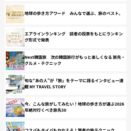
地球の歩き方アワード みんなで選ぶ、旅のベスト。
エアラインランキング 読者の投票をもとにランキン
グ形式で発表
Next韓国旅 次の韓国旅行がもっと楽しくなる 旅先・
グルメ・テクニック
旬な“あの人”が「旅」をテーマに語るインタビュー連
載 MY TRAVEL STORY
今、こんな旅がしてみたい！地球の歩き方が選ぶ2026
年絶対行くべき旅先30
コスパもタイパもかなえる！賢者の旅テクニック