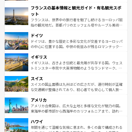
できる。朝目覚めてから夜眠るまで、すべての瞬間を楽し
と文化が詰まったヨーロッパ屈指の旅行先だ。多様な地域
フランスの基本情報と観光ガイド・有名観光スポ
ませてくれるイタリアで、忘れられない旅をしてみよう！
文化が根付くこの国では、情熱的なフラメンコ、熱気あふ
なお、新着のイタリア情報は
コンテンツ一覧
を参照してほ
れる闘牛、そして美味しいタパスが生活の一部となってい
ット
しい。
る。首都マドリードの洗練された雰囲気や、バルセロナの
フランスは、世界中の旅行者を魅了し続けるヨーロッパ屈
アートに溢れた街角から、地方では古代ローマ遺跡や中世
指の観光地だ。首都パリのエッフェル塔やルーブル美術館
の城塞都市、穏やかなビーチリゾートまで多彩な表情を見
といった象徴的なスポットから、田舎町の古風な美しさま
せる。地方によって風土や気候が異なるスペインはその個
ドイツ
で、幅広い魅力が詰まっている。華麗な宮殿、歴史的な大
性で訪れる人を魅了する。 なお、新着のスペイン情報は
コ
聖堂、美しいビーチ、そして豊かな自然が、訪れる者を心
ドイツは、豊かな歴史と多彩な文化が交差するヨーロッパ
ンテンツ一覧
を参照してほしい。
から魅了する。また、フランスは美食の国としても知ら
の中心に位置する国。中世の街並みが残るロマンチック街
れ、フランス料理はユネスコ無形文化遺産にも登録されて
道から、未来を先取りするようなモダンな都市まで多様な
イギリス
いる。シャンパンの発祥地であるランス、プロヴァンスの
顔を持つこの国は、どこを歩いても飽きることがない。ベ
香り高いラベンダー畑など、多彩な楽しみ方が可能だ。さ
ルリンの文化的活気、バイエルン州のアルプスの絶景、そ
イギリスは、古きよき伝統と最先端が共存する国。ウェス
らに、パリ以外の地域にも魅力が溢れており、どの街角に
してライン川沿いのワイン畑といった風景は必見。ビール
トミンスター寺院や大英博物館のようなランドマーク、歴
も豊かな歴史と文化が息づいている。パリ以外の個性あふ
とソーセージを味わいながら地元の人と過ごす楽しい時間
史ある大学都市、美しい丘陵地帯や牧歌的な風景など、エ
れる地方に足を運ぶとそれぞれで全く異なる文化を体験で
スイス
は、お酒好きな人にはぜひ体験してほしい。 なお、新着の
リアごとに異なる魅力がある。また、優雅なアフタヌーン
きるだろう。 なお、新着のフランス情報は
コンテンツ一覧
ドイツ情報は
コンテンツ一覧
を参照してほしい。
ティー、ビール好きにはたまらない英国パブ、サッカー観
スイスの国土面積は九州ほどの広さだが、運行時刻が正確
を参照してほしい。
戦など、本場だからこそできる体験も豊富。イギリスを旅
な交通網が整備されており、初心者でも安心して個人旅行
して楽しみつくそう。 なお、新着のイギリス情報は
コンテ
を楽しめる。日本同様に時刻表どおりの旅が可能だ。中世
アメリカ
ンツ一覧
を参照してほしい。
の建物がそのまま残る町や、スイスならではのユニークな
博物館もあり、アルプス観光だけでなく町歩きも満喫する
アメリカ合衆国は、広大な土地と多様な文化が魅力の国。
ことができる。国民の所得が高いため物価も高いが、旅行
東海岸の都市部から西海岸のカリフォルニアまで、訪れる
者向けの交通パス提供のサービスもあり、うまく活用すれ
場所ごとに異なる風景と体験が待っている。ニューヨーク
ハワイ
ば市内交通費無料で観光を楽しむこともできる。 なお、新
のような巨大都市は、観光、ショッピング、エンターテイ
着のスイス情報は
コンテンツ一覧
を参照してほしい。
ンメントが詰まった刺激的なスポットだ。一方、アメリカ
年間を通じて温暖な気候に恵まれ、多くの島で構成される