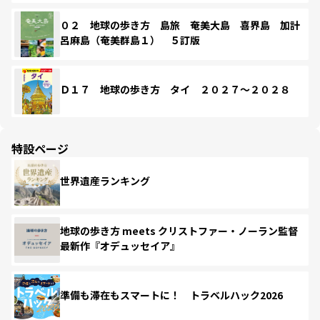
０２ 地球の歩き方 島旅 奄美大島 喜界島 加計
呂麻島（奄美群島１） ５訂版
Ｄ１７ 地球の歩き方 タイ ２０２７～２０２８
特設ページ
世界遺産ランキング
地球の歩き方 meets クリストファー・ノーラン監督
最新作『オデュッセイア』
準備も滞在もスマートに！ トラベルハック2026