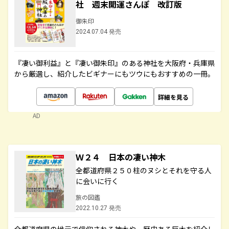
社 週末開運さんぽ 改訂版
御朱印
2024.07.04 発売
『凄い御利益』と『凄い御朱印』のある神社を大阪府・兵庫県
から厳選し、紹介したビギナーにもツウにもおすすめの一冊。
詳細を見る
AD
Ｗ２４ 日本の凄い神木
全都道府県２５０柱のヌシとそれを守る人
に会いに行く
旅の図鑑
2022.10.27 発売