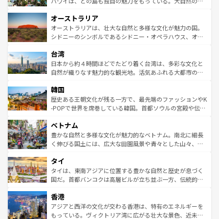
西部には大自然が広がり、グランドキャニオンやイエロー
ハワイは、どの島も独自の魅力をもっている。大自然の神
ストーン国立公園といった絶景が堪能できる。さらに、南
秘を感じたいなら、火山が生み出した壮大な景観を誇るハ
オーストラリア
部のニューオーリンズでは、音楽と美食が融合した独特の
ワイ島は見逃せない。また、定番の観光地といえばオアフ
文化が魅力。旅行者はアメリカの各地域で異なる魅力を楽
島だが、静かな自然を求めるならマウイ島やカウアイ島が
オーストラリアは、壮大な自然と多様な文化が魅力の国。
しみながら、その多様性と豊かな歴史を感じることができ
おすすめ。エメラルドグリーンに輝く海をはじめ、豊かな
シドニーのシンボルであるシドニー・オペラハウス、オー
るだろう。車でのロードトリップや列車の旅も、アメリカ
文化や歴史が息づいている。「アロハスピリット」と呼ば
ストラリア東海岸北部に広がる大サンゴ礁地帯グレートバ
ならではの贅沢な旅のスタイルだ。 なお、新着のアメリカ
台湾
れるおもてなしの心で訪れる人々を迎えてくれるハワイの
リアリーフや大陸中央部にそびえるウルル（エアーズロッ
情報は
コンテンツ一覧
を参照してほしい。
人々、おいしいローカルフードやハワイアンミュージッ
ク）、タスマニアの美しい原生林やケアンズの熱帯雨林な
日本から約４時間ほどでたどり着く台湾は、多彩な文化と
ク、伝統的なフラダンスなど、すべてがハワイの魅力を彩
ど、見どころがたくさん。また、カフェやワイン、オージ
自然が織りなす魅力的な観光地。活気あふれる大都市の台
っている。訪れるたびに新しい発見と感動が待っているハ
ービーフなどの食文化も豊かで、美味しいものであふれて
北やノスタルジックな町並みが人気な九份（ジォウフェ
ワイを、存分に味わってほしい。 なお、新着のハワイ情報
韓国
いる。アクティビティも充実しており、サーフィンやダイ
ン）、静ひつな山岳地帯である台湾東部など、都市の喧騒
は
コンテンツ一覧
を参照してほしい。
ビング、ハイキングなど、アウトドア好きにはたまらな
と山間の静けさが共存しており、訪れる人に新しい発見と
歴史ある王朝文化が残る一方で、最先端のファッションやK
い。オーストラリアの多彩な魅力を存分に味わいつくそ
驚きをもたらしてくれる。また、奥深い台湾の食文化も魅
-POPで世界を席巻している韓国。首都ソウルの宮殿や伝統
う。 なお、新着のオーストラリア情報は
コンテンツ一覧
を
力で、夜市などの屋台グルメから高級料理、ヘルシーで美
家屋が並ぶエリアでは韓国の歴史と文化に浸ることがで
参照してほしい。
ベトナム
容にもいいと評判のスイーツなど、バラエティ豊かな料理
き、地方に足を延ばせば四季折々の自然美を楽しむことが
が味わえる。 なお、新着の台湾情報は
コンテンツ一覧
を参
できる。そして、キムチや焼肉、絶品のストリートフード
豊かな自然と多様な文化が魅力的なベトナム。南北に細長
照してほしい。
まで、さまざまな韓国料理が待っている。夜には、韓国な
く伸びる国土には、広大な田園風景や青々とした山々、世
らではのナイトライフも堪能できる。あたたかいホスピタ
界遺産に登録された壮大な自然景観が点在し、都市部では
タイ
リティに包まれながら、韓国の多彩な魅力を心ゆくまで味
急速な発展と共に伝統が息づく。ハノイの古い町並みやホ
わってみてほしい。 なお、新着の韓国情報は
コンテンツ一
ーチミン市のフランス統治時代の建物も、独特の雰囲気を
タイは、東南アジアに位置する豊かな自然と歴史が息づく
覧
を参照してほしい。
醸し出している。また、バラエティの豊かさとおいしさで
国だ。首都バンコクは高層ビルが立ち並ぶ一方、伝統的な
世界中の食通を魅了してやまないベトナム料理も魅力のひ
寺院や市場がいたるところに点在し、古きよき文化と現代
香港
とつ。フォーやバインミー、ベトナムコーヒーなどは、ぜ
の活気が交差している。北部ではチェンマイなどの山岳地
ひ現地で味わいたい。どの地域を訪れてもあたたかい人々
帯で自然と触れ合い、南部ではプーケットやクラビの美し
アジアと西洋の文化が交わる香港は、特有のエネルギーを
が旅行者を迎えてくれるので、きっと忘れられない旅にな
いビーチでリゾート気分を楽しむことができる。タイ料理
もっている。ヴィクトリア湾に広がる壮大な景色、近未来