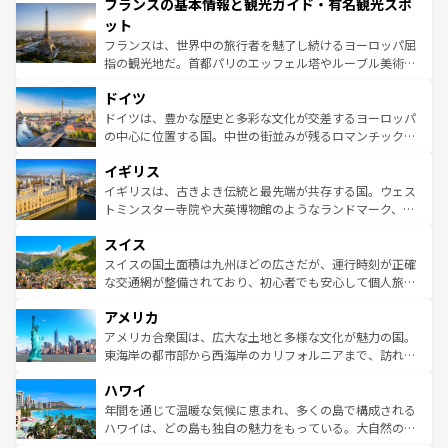
フランスの基本情報と観光ガイド・有名観光スポ
ませてくれるイタリアで、忘れられない旅をしてみよう！
文化が根付くこの国では、情熱的なフラメンコ、熱気あふ
なお、新着のイタリア情報は
コンテンツ一覧
を参照してほ
れる闘牛、そして美味しいタパスが生活の一部となってい
ット
しい。
る。首都マドリードの洗練された雰囲気や、バルセロナの
フランスは、世界中の旅行者を魅了し続けるヨーロッパ屈
アートに溢れた街角から、地方では古代ローマ遺跡や中世
指の観光地だ。首都パリのエッフェル塔やルーブル美術館
の城塞都市、穏やかなビーチリゾートまで多彩な表情を見
といった象徴的なスポットから、田舎町の古風な美しさま
せる。地方によって風土や気候が異なるスペインはその個
ドイツ
で、幅広い魅力が詰まっている。華麗な宮殿、歴史的な大
性で訪れる人を魅了する。 なお、新着のスペイン情報は
コ
聖堂、美しいビーチ、そして豊かな自然が、訪れる者を心
ドイツは、豊かな歴史と多彩な文化が交差するヨーロッパ
ンテンツ一覧
を参照してほしい。
から魅了する。また、フランスは美食の国としても知ら
の中心に位置する国。中世の街並みが残るロマンチック街
れ、フランス料理はユネスコ無形文化遺産にも登録されて
道から、未来を先取りするようなモダンな都市まで多様な
イギリス
いる。シャンパンの発祥地であるランス、プロヴァンスの
顔を持つこの国は、どこを歩いても飽きることがない。ベ
香り高いラベンダー畑など、多彩な楽しみ方が可能だ。さ
ルリンの文化的活気、バイエルン州のアルプスの絶景、そ
イギリスは、古きよき伝統と最先端が共存する国。ウェス
らに、パリ以外の地域にも魅力が溢れており、どの街角に
してライン川沿いのワイン畑といった風景は必見。ビール
トミンスター寺院や大英博物館のようなランドマーク、歴
も豊かな歴史と文化が息づいている。パリ以外の個性あふ
とソーセージを味わいながら地元の人と過ごす楽しい時間
史ある大学都市、美しい丘陵地帯や牧歌的な風景など、エ
れる地方に足を運ぶとそれぞれで全く異なる文化を体験で
スイス
は、お酒好きな人にはぜひ体験してほしい。 なお、新着の
リアごとに異なる魅力がある。また、優雅なアフタヌーン
きるだろう。 なお、新着のフランス情報は
コンテンツ一覧
ドイツ情報は
コンテンツ一覧
を参照してほしい。
ティー、ビール好きにはたまらない英国パブ、サッカー観
スイスの国土面積は九州ほどの広さだが、運行時刻が正確
を参照してほしい。
戦など、本場だからこそできる体験も豊富。イギリスを旅
な交通網が整備されており、初心者でも安心して個人旅行
して楽しみつくそう。 なお、新着のイギリス情報は
コンテ
を楽しめる。日本同様に時刻表どおりの旅が可能だ。中世
アメリカ
ンツ一覧
を参照してほしい。
の建物がそのまま残る町や、スイスならではのユニークな
博物館もあり、アルプス観光だけでなく町歩きも満喫する
アメリカ合衆国は、広大な土地と多様な文化が魅力の国。
ことができる。国民の所得が高いため物価も高いが、旅行
東海岸の都市部から西海岸のカリフォルニアまで、訪れる
者向けの交通パス提供のサービスもあり、うまく活用すれ
場所ごとに異なる風景と体験が待っている。ニューヨーク
ハワイ
ば市内交通費無料で観光を楽しむこともできる。 なお、新
のような巨大都市は、観光、ショッピング、エンターテイ
着のスイス情報は
コンテンツ一覧
を参照してほしい。
ンメントが詰まった刺激的なスポットだ。一方、アメリカ
年間を通じて温暖な気候に恵まれ、多くの島で構成される
西部には大自然が広がり、グランドキャニオンやイエロー
ハワイは、どの島も独自の魅力をもっている。大自然の神
ストーン国立公園といった絶景が堪能できる。さらに、南
秘を感じたいなら、火山が生み出した壮大な景観を誇るハ