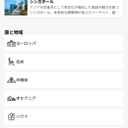
参照してほしい。
シンガポール
激する。気候は一年中温暖で、どの季節にも異なる楽しみ
み、どこを訪れても感動するはず。観光スポットが密集し
が待っている。親しみやすいタイの人々、仏教を中心とし
ており、効率よく見どころを回れるのも魅力。息をのむよ
アジアの交差点として多文化が融合した独自の魅力を放つ
た文化、そして多様な観光資源が、訪れる旅人を魅了し続
うな絶景から文化的な体験まで、香港を存分に楽しみ尽く
シンガポール。未来的な建築物が並ぶマリーナベイ、歴史
ける。 なお、新着のタイ情報は
コンテンツ一覧
を参照して
そう。 なお、新着の香港情報は
コンテンツ一覧
を参照して
と伝統を感じられるエスニックタウン、多数の緑豊かな公
ほしい。
ほしい。
園や自然保護区など、自然が調和した近代的な景観と文化
の多様性あふれるカラフルな町は、どこを歩いても新しい
国と地域
発見がある。さらに、治安のよさや充実した公共交通機関
も、旅行者にとっては魅力的なポイント。グルメも豊富
で、ホーカーズは地元の風情を楽しめる外せないスポット
ヨーロッパ
だ。訪れる人を飽きさせないシンガポールで、多様な魅力
を体感しよう。 なお、新着のシンガポール情報は
コンテン
ツ一覧
を参照してほしい。
北米
中南米
オセアニア
ハワイ