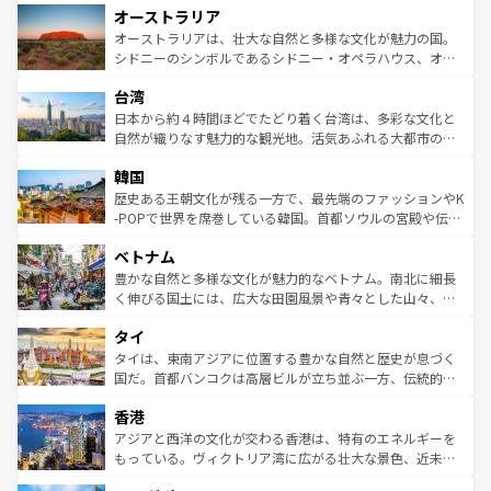
オーストラリア
部のニューオーリンズでは、音楽と美食が融合した独特の
ワイ島は見逃せない。また、定番の観光地といえばオアフ
文化が魅力。旅行者はアメリカの各地域で異なる魅力を楽
島だが、静かな自然を求めるならマウイ島やカウアイ島が
オーストラリアは、壮大な自然と多様な文化が魅力の国。
しみながら、その多様性と豊かな歴史を感じることができ
おすすめ。エメラルドグリーンに輝く海をはじめ、豊かな
シドニーのシンボルであるシドニー・オペラハウス、オー
るだろう。車でのロードトリップや列車の旅も、アメリカ
文化や歴史が息づいている。「アロハスピリット」と呼ば
ストラリア東海岸北部に広がる大サンゴ礁地帯グレートバ
ならではの贅沢な旅のスタイルだ。 なお、新着のアメリカ
台湾
れるおもてなしの心で訪れる人々を迎えてくれるハワイの
リアリーフや大陸中央部にそびえるウルル（エアーズロッ
情報は
コンテンツ一覧
を参照してほしい。
人々、おいしいローカルフードやハワイアンミュージッ
ク）、タスマニアの美しい原生林やケアンズの熱帯雨林な
日本から約４時間ほどでたどり着く台湾は、多彩な文化と
ク、伝統的なフラダンスなど、すべてがハワイの魅力を彩
ど、見どころがたくさん。また、カフェやワイン、オージ
自然が織りなす魅力的な観光地。活気あふれる大都市の台
っている。訪れるたびに新しい発見と感動が待っているハ
ービーフなどの食文化も豊かで、美味しいものであふれて
北やノスタルジックな町並みが人気な九份（ジォウフェ
ワイを、存分に味わってほしい。 なお、新着のハワイ情報
韓国
いる。アクティビティも充実しており、サーフィンやダイ
ン）、静ひつな山岳地帯である台湾東部など、都市の喧騒
は
コンテンツ一覧
を参照してほしい。
ビング、ハイキングなど、アウトドア好きにはたまらな
と山間の静けさが共存しており、訪れる人に新しい発見と
歴史ある王朝文化が残る一方で、最先端のファッションやK
い。オーストラリアの多彩な魅力を存分に味わいつくそ
驚きをもたらしてくれる。また、奥深い台湾の食文化も魅
-POPで世界を席巻している韓国。首都ソウルの宮殿や伝統
う。 なお、新着のオーストラリア情報は
コンテンツ一覧
を
力で、夜市などの屋台グルメから高級料理、ヘルシーで美
家屋が並ぶエリアでは韓国の歴史と文化に浸ることがで
参照してほしい。
ベトナム
容にもいいと評判のスイーツなど、バラエティ豊かな料理
き、地方に足を延ばせば四季折々の自然美を楽しむことが
が味わえる。 なお、新着の台湾情報は
コンテンツ一覧
を参
できる。そして、キムチや焼肉、絶品のストリートフード
豊かな自然と多様な文化が魅力的なベトナム。南北に細長
照してほしい。
まで、さまざまな韓国料理が待っている。夜には、韓国な
く伸びる国土には、広大な田園風景や青々とした山々、世
らではのナイトライフも堪能できる。あたたかいホスピタ
界遺産に登録された壮大な自然景観が点在し、都市部では
タイ
リティに包まれながら、韓国の多彩な魅力を心ゆくまで味
急速な発展と共に伝統が息づく。ハノイの古い町並みやホ
わってみてほしい。 なお、新着の韓国情報は
コンテンツ一
ーチミン市のフランス統治時代の建物も、独特の雰囲気を
タイは、東南アジアに位置する豊かな自然と歴史が息づく
覧
を参照してほしい。
醸し出している。また、バラエティの豊かさとおいしさで
国だ。首都バンコクは高層ビルが立ち並ぶ一方、伝統的な
世界中の食通を魅了してやまないベトナム料理も魅力のひ
寺院や市場がいたるところに点在し、古きよき文化と現代
香港
とつ。フォーやバインミー、ベトナムコーヒーなどは、ぜ
の活気が交差している。北部ではチェンマイなどの山岳地
ひ現地で味わいたい。どの地域を訪れてもあたたかい人々
帯で自然と触れ合い、南部ではプーケットやクラビの美し
アジアと西洋の文化が交わる香港は、特有のエネルギーを
が旅行者を迎えてくれるので、きっと忘れられない旅にな
いビーチでリゾート気分を楽しむことができる。タイ料理
もっている。ヴィクトリア湾に広がる壮大な景色、近未来
るはずだ。 なお、新着のベトナム情報は
コンテンツ一覧
を
は世界的に有名で、屋台から高級レストランまで味覚を刺
的なアートスポット、そして歴史と現代が融合した町並