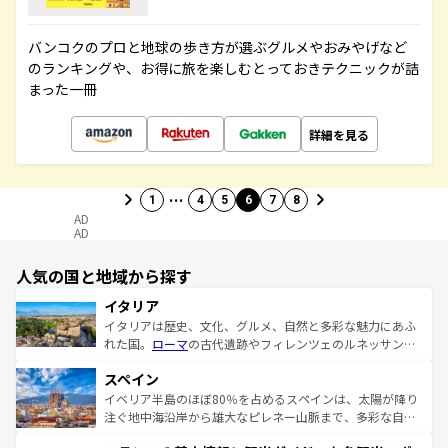
バンコクのプロと地球の歩き方が選ぶグルメやおみやげなど
のランキングや、お得に旅を楽しむとっておきテクニックが詰
まった一冊
詳細を見る
…
1
4
5
6
7
8
AD
AD
人気の国と地域から探す
イタリア
イタリアは歴史、文化、グルメ、自然と多彩な魅力にあふ
れた国。
ローマ
の古代遺跡やフィレンツェのルネッサンス
美術、ヴェネツィアの運河など、歴史あるスポットはもち
スペイン
ろん、トスカーナの美しい田園風景やアマルフィ海岸の絶
景など、自然景観も見逃せない。観光の合間には、本場の
イベリア半島のほぼ80％を占めるスペインは、太陽が降り
ピザやパスタなど、絶品のイタリア料理を堪能することも
注ぐ地中海沿岸から雄大なピレネー山脈まで、多彩な自然
できる。朝目覚めてから夜眠るまで、すべての瞬間を楽し
と文化が詰まったヨーロッパ屈指の旅行先だ。多様な地域