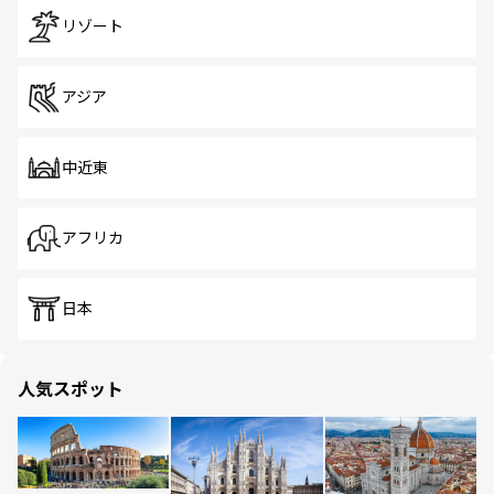
リゾート
アジア
中近東
アフリカ
日本
人気スポット