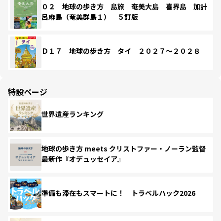
０２ 地球の歩き方 島旅 奄美大島 喜界島 加計
呂麻島（奄美群島１） ５訂版
Ｄ１７ 地球の歩き方 タイ ２０２７～２０２８
特設ページ
世界遺産ランキング
地球の歩き方 meets クリストファー・ノーラン監督
最新作『オデュッセイア』
準備も滞在もスマートに！ トラベルハック2026