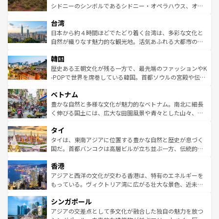
しみながら、その多様性と豊かな歴史を感じることができ
おすすめ。エメラルドグリーンに輝く海をはじめ、豊かな
シドニーのシンボルであるシドニー・オペラハウス、オー
るだろう。車でのロードトリップや列車の旅も、アメリカ
文化や歴史が息づいている。「アロハスピリット」と呼ば
ストラリア東海岸北部に広がる大サンゴ礁地帯グレートバ
ならではの贅沢な旅のスタイルだ。 なお、新着のアメリカ
台湾
れるおもてなしの心で訪れる人々を迎えてくれるハワイの
リアリーフや大陸中央部にそびえるウルル（エアーズロッ
情報は
コンテンツ一覧
を参照してほしい。
人々、おいしいローカルフードやハワイアンミュージッ
ク）、タスマニアの美しい原生林やケアンズの熱帯雨林な
日本から約４時間ほどでたどり着く台湾は、多彩な文化と
ク、伝統的なフラダンスなど、すべてがハワイの魅力を彩
ど、見どころがたくさん。また、カフェやワイン、オージ
自然が織りなす魅力的な観光地。活気あふれる大都市の台
っている。訪れるたびに新しい発見と感動が待っているハ
ービーフなどの食文化も豊かで、美味しいものであふれて
北やノスタルジックな町並みが人気な九份（ジォウフェ
ワイを、存分に味わってほしい。 なお、新着のハワイ情報
韓国
いる。アクティビティも充実しており、サーフィンやダイ
ン）、静ひつな山岳地帯である台湾東部など、都市の喧騒
は
コンテンツ一覧
を参照してほしい。
ビング、ハイキングなど、アウトドア好きにはたまらな
と山間の静けさが共存しており、訪れる人に新しい発見と
歴史ある王朝文化が残る一方で、最先端のファッションやK
い。オーストラリアの多彩な魅力を存分に味わいつくそ
驚きをもたらしてくれる。また、奥深い台湾の食文化も魅
-POPで世界を席巻している韓国。首都ソウルの宮殿や伝統
う。 なお、新着のオーストラリア情報は
コンテンツ一覧
を
力で、夜市などの屋台グルメから高級料理、ヘルシーで美
家屋が並ぶエリアでは韓国の歴史と文化に浸ることがで
参照してほしい。
ベトナム
容にもいいと評判のスイーツなど、バラエティ豊かな料理
き、地方に足を延ばせば四季折々の自然美を楽しむことが
が味わえる。 なお、新着の台湾情報は
コンテンツ一覧
を参
できる。そして、キムチや焼肉、絶品のストリートフード
豊かな自然と多様な文化が魅力的なベトナム。南北に細長
照してほしい。
まで、さまざまな韓国料理が待っている。夜には、韓国な
く伸びる国土には、広大な田園風景や青々とした山々、世
らではのナイトライフも堪能できる。あたたかいホスピタ
界遺産に登録された壮大な自然景観が点在し、都市部では
タイ
リティに包まれながら、韓国の多彩な魅力を心ゆくまで味
急速な発展と共に伝統が息づく。ハノイの古い町並みやホ
わってみてほしい。 なお、新着の韓国情報は
コンテンツ一
ーチミン市のフランス統治時代の建物も、独特の雰囲気を
タイは、東南アジアに位置する豊かな自然と歴史が息づく
覧
を参照してほしい。
醸し出している。また、バラエティの豊かさとおいしさで
国だ。首都バンコクは高層ビルが立ち並ぶ一方、伝統的な
世界中の食通を魅了してやまないベトナム料理も魅力のひ
寺院や市場がいたるところに点在し、古きよき文化と現代
香港
とつ。フォーやバインミー、ベトナムコーヒーなどは、ぜ
の活気が交差している。北部ではチェンマイなどの山岳地
ひ現地で味わいたい。どの地域を訪れてもあたたかい人々
帯で自然と触れ合い、南部ではプーケットやクラビの美し
アジアと西洋の文化が交わる香港は、特有のエネルギーを
が旅行者を迎えてくれるので、きっと忘れられない旅にな
いビーチでリゾート気分を楽しむことができる。タイ料理
もっている。ヴィクトリア湾に広がる壮大な景色、近未来
るはずだ。 なお、新着のベトナム情報は
コンテンツ一覧
を
は世界的に有名で、屋台から高級レストランまで味覚を刺
的なアートスポット、そして歴史と現代が融合した町並
参照してほしい。
シンガポール
激する。気候は一年中温暖で、どの季節にも異なる楽しみ
み、どこを訪れても感動するはず。観光スポットが密集し
が待っている。親しみやすいタイの人々、仏教を中心とし
ており、効率よく見どころを回れるのも魅力。息をのむよ
アジアの交差点として多文化が融合した独自の魅力を放つ
た文化、そして多様な観光資源が、訪れる旅人を魅了し続