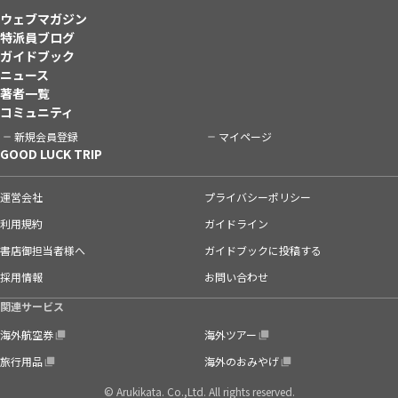
ウェブマガジン
特派員ブログ
ガイドブック
ニュース
著者一覧
コミュニティ
新規会員登録
マイページ
GOOD LUCK TRIP
運営会社
プライバシーポリシー
利用規約
ガイドライン
書店御担当者様へ
ガイドブックに投稿する
採用情報
お問い合わせ
関連サービス
海外航空券
海外ツアー
旅行用品
海外のおみやげ
© Arukikata. Co.,Ltd. All rights reserved.