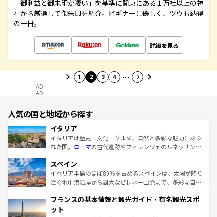
「御利益と御朱印が凄い」を基準に関東にある１万社以上の神
社から厳選して御朱印を紹介。ビギナーに優しく、ツウも納得
の一冊。
詳細を見る
…
1
2
3
4
7
AD
AD
人気の国と地域から探す
イタリア
イタリアは歴史、文化、グルメ、自然と多彩な魅力にあふ
れた国。
ローマ
の古代遺跡やフィレンツェのルネッサンス
美術、ヴェネツィアの運河など、歴史あるスポットはもち
スペイン
ろん、トスカーナの美しい田園風景やアマルフィ海岸の絶
景など、自然景観も見逃せない。観光の合間には、本場の
イベリア半島のほぼ80％を占めるスペインは、太陽が降り
ピザやパスタなど、絶品のイタリア料理を堪能することも
注ぐ地中海沿岸から雄大なピレネー山脈まで、多彩な自然
できる。朝目覚めてから夜眠るまで、すべての瞬間を楽し
と文化が詰まったヨーロッパ屈指の旅行先だ。多様な地域
フランスの基本情報と観光ガイド・有名観光スポ
ませてくれるイタリアで、忘れられない旅をしてみよう！
文化が根付くこの国では、情熱的なフラメンコ、熱気あふ
なお、新着のイタリア情報は
コンテンツ一覧
を参照してほ
れる闘牛、そして美味しいタパスが生活の一部となってい
ット
しい。
る。首都マドリードの洗練された雰囲気や、バルセロナの