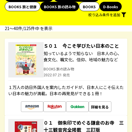
BOOKS 旅と健康
BOOKS 旅の読み物
BOOKS
D-Books
絞り込み条件を追加
21〜40件/125件中 を表示
Ｓ０１ 今こそ学びたい日本のこと
知っているようで知らない 日本人の心、
食文化、職文化、信仰、地域の魅力など
BOOKS 旅の読み物
2022.07.21 発売
１万人の訪日外国人を案内したガイドが、日本人にこそ伝えた
い日本の魅力が満載。日本の再発見ができる１冊！
詳細を見る
０１ 御朱印でめぐる鎌倉のお寺 三
十三観音完全掲載 三訂版