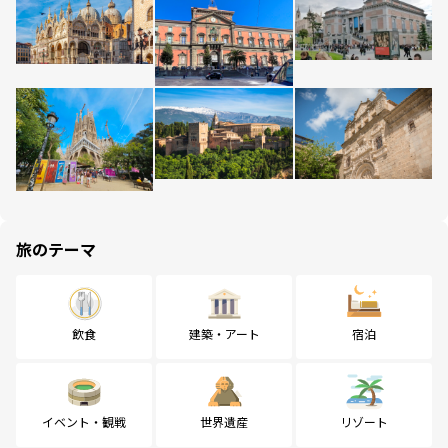
旅のテーマ
飲食
建築・アート
宿泊
イベント・観戦
世界遺産
リゾート