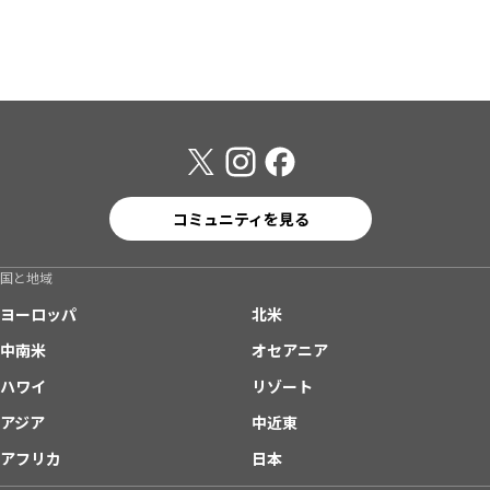
コミュニティを見る
国と地域
ヨーロッパ
北米
中南米
オセアニア
ハワイ
リゾート
アジア
中近東
アフリカ
日本