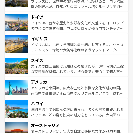
フランスは、世界中の旅行者を魅了し続けるヨーロッパ屈
アートに溢れた街角から、地方では古代ローマ遺跡や中世
指の観光地だ。首都パリのエッフェル塔やルーブル美術館
の城塞都市、穏やかなビーチリゾートまで多彩な表情を見
といった象徴的なスポットから、田舎町の古風な美しさま
せる。地方によって風土や気候が異なるスペインはその個
ドイツ
で、幅広い魅力が詰まっている。華麗な宮殿、歴史的な大
性で訪れる人を魅了する。 なお、新着のスペイン情報は
コ
聖堂、美しいビーチ、そして豊かな自然が、訪れる者を心
ドイツは、豊かな歴史と多彩な文化が交差するヨーロッパ
ンテンツ一覧
を参照してほしい。
から魅了する。また、フランスは美食の国としても知ら
の中心に位置する国。中世の街並みが残るロマンチック街
れ、フランス料理はユネスコ無形文化遺産にも登録されて
道から、未来を先取りするようなモダンな都市まで多様な
イギリス
いる。シャンパンの発祥地であるランス、プロヴァンスの
顔を持つこの国は、どこを歩いても飽きることがない。ベ
香り高いラベンダー畑など、多彩な楽しみ方が可能だ。さ
ルリンの文化的活気、バイエルン州のアルプスの絶景、そ
イギリスは、古きよき伝統と最先端が共存する国。ウェス
らに、パリ以外の地域にも魅力が溢れており、どの街角に
してライン川沿いのワイン畑といった風景は必見。ビール
トミンスター寺院や大英博物館のようなランドマーク、歴
も豊かな歴史と文化が息づいている。パリ以外の個性あふ
とソーセージを味わいながら地元の人と過ごす楽しい時間
史ある大学都市、美しい丘陵地帯や牧歌的な風景など、エ
れる地方に足を運ぶとそれぞれで全く異なる文化を体験で
スイス
は、お酒好きな人にはぜひ体験してほしい。 なお、新着の
リアごとに異なる魅力がある。また、優雅なアフタヌーン
きるだろう。 なお、新着のフランス情報は
コンテンツ一覧
ドイツ情報は
コンテンツ一覧
を参照してほしい。
ティー、ビール好きにはたまらない英国パブ、サッカー観
スイスの国土面積は九州ほどの広さだが、運行時刻が正確
を参照してほしい。
戦など、本場だからこそできる体験も豊富。イギリスを旅
な交通網が整備されており、初心者でも安心して個人旅行
して楽しみつくそう。 なお、新着のイギリス情報は
コンテ
を楽しめる。日本同様に時刻表どおりの旅が可能だ。中世
アメリカ
ンツ一覧
を参照してほしい。
の建物がそのまま残る町や、スイスならではのユニークな
博物館もあり、アルプス観光だけでなく町歩きも満喫する
アメリカ合衆国は、広大な土地と多様な文化が魅力の国。
ことができる。国民の所得が高いため物価も高いが、旅行
東海岸の都市部から西海岸のカリフォルニアまで、訪れる
者向けの交通パス提供のサービスもあり、うまく活用すれ
場所ごとに異なる風景と体験が待っている。ニューヨーク
ハワイ
ば市内交通費無料で観光を楽しむこともできる。 なお、新
のような巨大都市は、観光、ショッピング、エンターテイ
着のスイス情報は
コンテンツ一覧
を参照してほしい。
ンメントが詰まった刺激的なスポットだ。一方、アメリカ
年間を通じて温暖な気候に恵まれ、多くの島で構成される
西部には大自然が広がり、グランドキャニオンやイエロー
ハワイは、どの島も独自の魅力をもっている。大自然の神
ストーン国立公園といった絶景が堪能できる。さらに、南
秘を感じたいなら、火山が生み出した壮大な景観を誇るハ
オーストラリア
部のニューオーリンズでは、音楽と美食が融合した独特の
ワイ島は見逃せない。また、定番の観光地といえばオアフ
文化が魅力。旅行者はアメリカの各地域で異なる魅力を楽
島だが、静かな自然を求めるならマウイ島やカウアイ島が
オーストラリアは、壮大な自然と多様な文化が魅力の国。