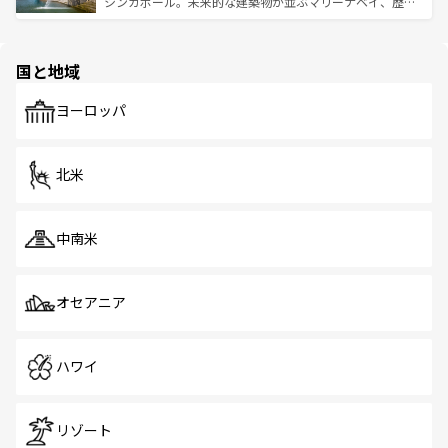
うな絶景から文化的な体験まで、香港を存分に楽しみ尽く
シンガポール。未来的な建築物が並ぶマリーナベイ、歴史
ける。 なお、新着のタイ情報は
コンテンツ一覧
を参照して
そう。 なお、新着の香港情報は
コンテンツ一覧
を参照して
と伝統を感じられるエスニックタウン、多数の緑豊かな公
ほしい。
ほしい。
園や自然保護区など、自然が調和した近代的な景観と文化
の多様性あふれるカラフルな町は、どこを歩いても新しい
国と地域
発見がある。さらに、治安のよさや充実した公共交通機関
も、旅行者にとっては魅力的なポイント。グルメも豊富
で、ホーカーズは地元の風情を楽しめる外せないスポット
ヨーロッパ
だ。訪れる人を飽きさせないシンガポールで、多様な魅力
を体感しよう。 なお、新着のシンガポール情報は
コンテン
ツ一覧
を参照してほしい。
北米
中南米
オセアニア
ハワイ
リゾート