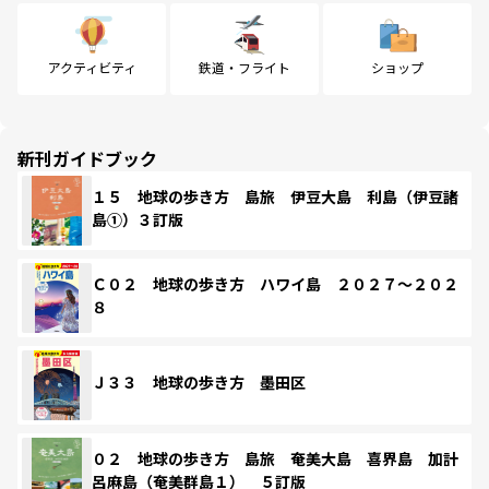
アクティビティ
鉄道・フライト
ショップ
新刊ガイドブック
１５ 地球の歩き方 島旅 伊豆大島 利島（伊豆諸
島①）３訂版
Ｃ０２ 地球の歩き方 ハワイ島 ２０２７～２０２
８
Ｊ３３ 地球の歩き方 墨田区
０２ 地球の歩き方 島旅 奄美大島 喜界島 加計
呂麻島（奄美群島１） ５訂版