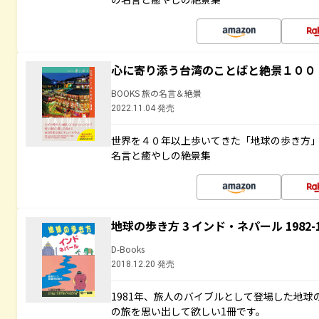
心に寄り添う台湾のことばと絶景１００
BOOKS 旅の名言＆絶景
2022.11.04 発売
世界を４０年以上歩いてきた「地球の歩き方
名言と癒やしの絶景集
地球の歩き方 3 インド・ネパール 1982
D-Books
2018.12.20 発売
1981年、旅人のバイブルとして登場した地
の旅を思い出して欲しい1冊です。