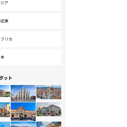
アジア
中近東
アフリカ
日本
ポット