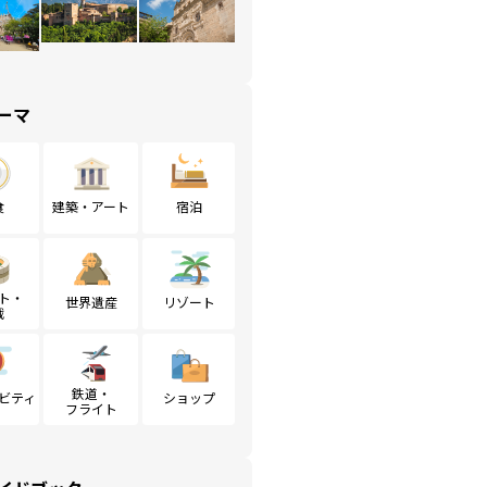
ーマ
食
建築・アート
宿泊
ト・
世界遺産
リゾート
戦
鉄道・
ビティ
ショップ
フライト