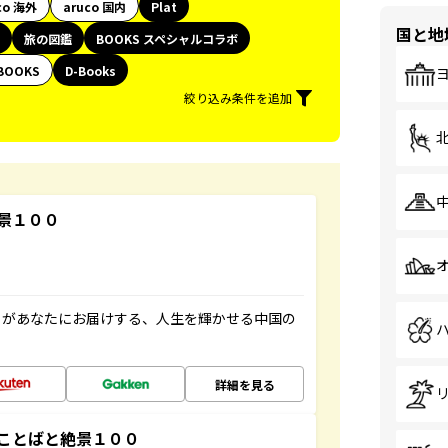
co 海外
aruco 国内
Plat
国と地
旅の図鑑
BOOKS スペシャルコラボ
BOOKS
D-Books
絞り込み条件を追加
景１００
」があなたにお届けする、人生を輝かせる中国の
詳細を見る
ことばと絶景１００