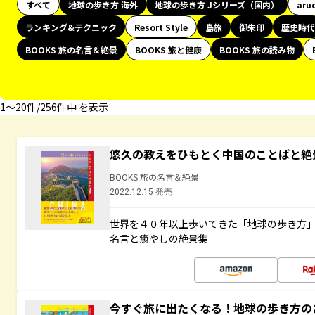
すべて
地球の歩き方 海外
地球の歩き方 Jシリーズ（国内）
aru
ランキング&テクニック
Resort Style
島旅
御朱印
歴史時代
BOOKS 旅の名言＆絶景
BOOKS 旅と健康
BOOKS 旅の読み物
1〜20件/256件中 を表示
悠久の教えをひもとく中国のことばと絶
BOOKS 旅の名言＆絶景
2022.12.15 発売
世界を４０年以上歩いてきた「地球の歩き方
名言と癒やしの絶景集
今すぐ旅に出たくなる！地球の歩き方の