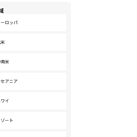
域
ヨーロッパ
北米
中南米
オセアニア
ハワイ
リゾート