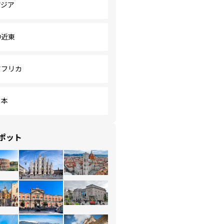
アジア
中近東
アフリカ
日本
ポット