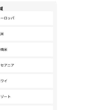
域
ヨーロッパ
北米
中南米
オセアニア
ハワイ
リゾート