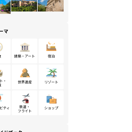
ーマ
食
建築・アート
宿泊
ト・
世界遺産
リゾート
戦
鉄道・
ビティ
ショップ
フライト