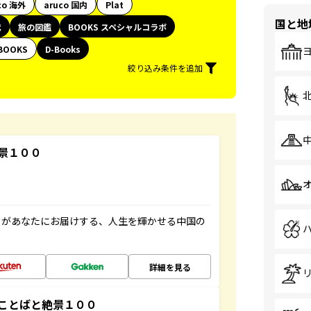
co 海外
aruco 国内
Plat
国と地
代
旅の図鑑
BOOKS スペシャルコラボ
BOOKS
D-Books
絞り込み条件を追加
景１００
」があなたにお届けする、人生を輝かせる中国の
詳細を見る
ことばと絶景１００