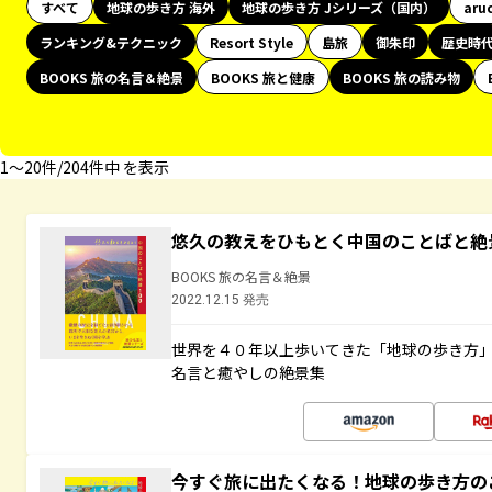
すべて
地球の歩き方 海外
地球の歩き方 Jシリーズ（国内）
aru
ランキング&テクニック
Resort Style
島旅
御朱印
歴史時
BOOKS 旅の名言＆絶景
BOOKS 旅と健康
BOOKS 旅の読み物
1〜20件/204件中 を表示
悠久の教えをひもとく中国のことばと絶
BOOKS 旅の名言＆絶景
2022.12.15 発売
世界を４０年以上歩いてきた「地球の歩き方
名言と癒やしの絶景集
今すぐ旅に出たくなる！地球の歩き方の