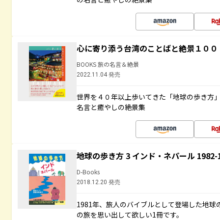
心に寄り添う台湾のことばと絶景１００
BOOKS 旅の名言＆絶景
2022.11.04 発売
世界を４０年以上歩いてきた「地球の歩き方
名言と癒やしの絶景集
地球の歩き方 3 インド・ネパール 1982
D-Books
2018.12.20 発売
1981年、旅人のバイブルとして登場した地
の旅を思い出して欲しい1冊です。