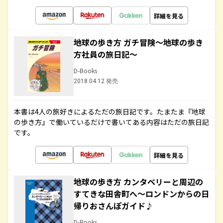
詳細を見る
地球の歩き方 ガチ冒険～地球の歩き
方社員の旅日記～
D-Books
2018.04.12 発売
本書は4人の旅好きによるただの旅日記です。たまたま『地球
の歩き方』で働いているだけで書いてある内容はただの旅日記
です。
詳細を見る
地球の歩き方 カンタベリーと周辺の
すてきな田舎町へ～ロンドンからの日
帰りおさんぽガイド♪
D-Books