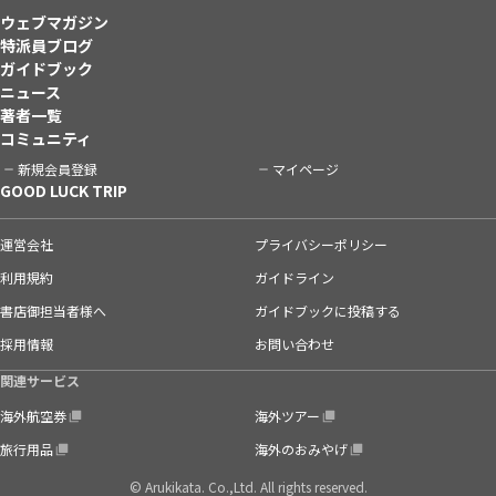
ウェブマガジン
特派員ブログ
ガイドブック
ニュース
著者一覧
コミュニティ
新規会員登録
マイページ
GOOD LUCK TRIP
運営会社
プライバシーポリシー
利用規約
ガイドライン
書店御担当者様へ
ガイドブックに投稿する
採用情報
お問い合わせ
関連サービス
海外航空券
海外ツアー
旅行用品
海外のおみやげ
© Arukikata. Co.,Ltd. All rights reserved.