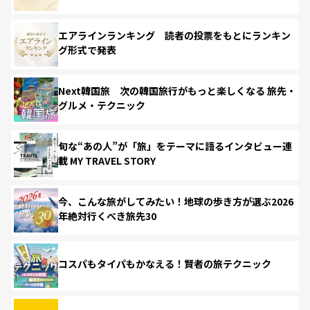
エアラインランキング 読者の投票をもとにランキン
グ形式で発表
Next韓国旅 次の韓国旅行がもっと楽しくなる 旅先・
グルメ・テクニック
旬な“あの人”が「旅」をテーマに語るインタビュー連
載 MY TRAVEL STORY
今、こんな旅がしてみたい！地球の歩き方が選ぶ2026
年絶対行くべき旅先30
コスパもタイパもかなえる！賢者の旅テクニック