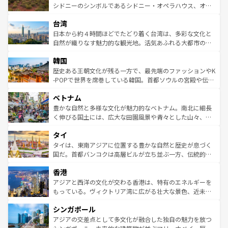
しみながら、その多様性と豊かな歴史を感じることができ
おすすめ。エメラルドグリーンに輝く海をはじめ、豊かな
シドニーのシンボルであるシドニー・オペラハウス、オー
るだろう。車でのロードトリップや列車の旅も、アメリカ
文化や歴史が息づいている。「アロハスピリット」と呼ば
ストラリア東海岸北部に広がる大サンゴ礁地帯グレートバ
ならではの贅沢な旅のスタイルだ。 なお、新着のアメリカ
台湾
れるおもてなしの心で訪れる人々を迎えてくれるハワイの
リアリーフや大陸中央部にそびえるウルル（エアーズロッ
情報は
コンテンツ一覧
を参照してほしい。
人々、おいしいローカルフードやハワイアンミュージッ
ク）、タスマニアの美しい原生林やケアンズの熱帯雨林な
日本から約４時間ほどでたどり着く台湾は、多彩な文化と
ク、伝統的なフラダンスなど、すべてがハワイの魅力を彩
ど、見どころがたくさん。また、カフェやワイン、オージ
自然が織りなす魅力的な観光地。活気あふれる大都市の台
っている。訪れるたびに新しい発見と感動が待っているハ
ービーフなどの食文化も豊かで、美味しいものであふれて
北やノスタルジックな町並みが人気な九份（ジォウフェ
ワイを、存分に味わってほしい。 なお、新着のハワイ情報
韓国
いる。アクティビティも充実しており、サーフィンやダイ
ン）、静ひつな山岳地帯である台湾東部など、都市の喧騒
は
コンテンツ一覧
を参照してほしい。
ビング、ハイキングなど、アウトドア好きにはたまらな
と山間の静けさが共存しており、訪れる人に新しい発見と
歴史ある王朝文化が残る一方で、最先端のファッションやK
い。オーストラリアの多彩な魅力を存分に味わいつくそ
驚きをもたらしてくれる。また、奥深い台湾の食文化も魅
-POPで世界を席巻している韓国。首都ソウルの宮殿や伝統
う。 なお、新着のオーストラリア情報は
コンテンツ一覧
を
力で、夜市などの屋台グルメから高級料理、ヘルシーで美
家屋が並ぶエリアでは韓国の歴史と文化に浸ることがで
参照してほしい。
ベトナム
容にもいいと評判のスイーツなど、バラエティ豊かな料理
き、地方に足を延ばせば四季折々の自然美を楽しむことが
が味わえる。 なお、新着の台湾情報は
コンテンツ一覧
を参
できる。そして、キムチや焼肉、絶品のストリートフード
豊かな自然と多様な文化が魅力的なベトナム。南北に細長
照してほしい。
まで、さまざまな韓国料理が待っている。夜には、韓国な
く伸びる国土には、広大な田園風景や青々とした山々、世
らではのナイトライフも堪能できる。あたたかいホスピタ
界遺産に登録された壮大な自然景観が点在し、都市部では
タイ
リティに包まれながら、韓国の多彩な魅力を心ゆくまで味
急速な発展と共に伝統が息づく。ハノイの古い町並みやホ
わってみてほしい。 なお、新着の韓国情報は
コンテンツ一
ーチミン市のフランス統治時代の建物も、独特の雰囲気を
タイは、東南アジアに位置する豊かな自然と歴史が息づく
覧
を参照してほしい。
醸し出している。また、バラエティの豊かさとおいしさで
国だ。首都バンコクは高層ビルが立ち並ぶ一方、伝統的な
世界中の食通を魅了してやまないベトナム料理も魅力のひ
寺院や市場がいたるところに点在し、古きよき文化と現代
香港
とつ。フォーやバインミー、ベトナムコーヒーなどは、ぜ
の活気が交差している。北部ではチェンマイなどの山岳地
ひ現地で味わいたい。どの地域を訪れてもあたたかい人々
帯で自然と触れ合い、南部ではプーケットやクラビの美し
アジアと西洋の文化が交わる香港は、特有のエネルギーを
が旅行者を迎えてくれるので、きっと忘れられない旅にな
いビーチでリゾート気分を楽しむことができる。タイ料理
もっている。ヴィクトリア湾に広がる壮大な景色、近未来
るはずだ。 なお、新着のベトナム情報は
コンテンツ一覧
を
は世界的に有名で、屋台から高級レストランまで味覚を刺
的なアートスポット、そして歴史と現代が融合した町並
参照してほしい。
シンガポール
激する。気候は一年中温暖で、どの季節にも異なる楽しみ
み、どこを訪れても感動するはず。観光スポットが密集し
が待っている。親しみやすいタイの人々、仏教を中心とし
ており、効率よく見どころを回れるのも魅力。息をのむよ
アジアの交差点として多文化が融合した独自の魅力を放つ
た文化、そして多様な観光資源が、訪れる旅人を魅了し続
うな絶景から文化的な体験まで、香港を存分に楽しみ尽く