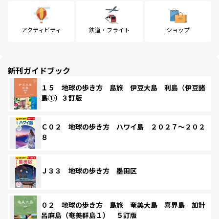
アクティビティ
鉄道・フライト
ショップ
新刊ガイドブック
１５ 地球の歩き方 島旅 伊豆大島 利島（伊豆諸
島①）３訂版
Ｃ０２ 地球の歩き方 ハワイ島 ２０２７～２０２
８
Ｊ３３ 地球の歩き方 墨田区
０２ 地球の歩き方 島旅 奄美大島 喜界島 加計
呂麻島（奄美群島１） ５訂版