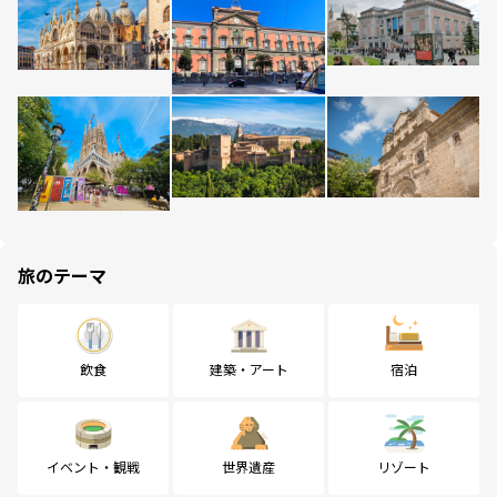
旅のテーマ
飲食
建築・アート
宿泊
イベント・観戦
世界遺産
リゾート