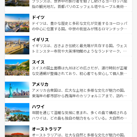
フランスは、世界中の旅行者を魅了し続けるヨーロッパ屈
アートに溢れた街角から、地方では古代ローマ遺跡や中世
指の観光地だ。首都パリのエッフェル塔やルーブル美術館
の城塞都市、穏やかなビーチリゾートまで多彩な表情を見
といった象徴的なスポットから、田舎町の古風な美しさま
せる。地方によって風土や気候が異なるスペインはその個
ドイツ
で、幅広い魅力が詰まっている。華麗な宮殿、歴史的な大
性で訪れる人を魅了する。 なお、新着のスペイン情報は
コ
聖堂、美しいビーチ、そして豊かな自然が、訪れる者を心
ドイツは、豊かな歴史と多彩な文化が交差するヨーロッパ
ンテンツ一覧
を参照してほしい。
から魅了する。また、フランスは美食の国としても知ら
の中心に位置する国。中世の街並みが残るロマンチック街
れ、フランス料理はユネスコ無形文化遺産にも登録されて
道から、未来を先取りするようなモダンな都市まで多様な
イギリス
いる。シャンパンの発祥地であるランス、プロヴァンスの
顔を持つこの国は、どこを歩いても飽きることがない。ベ
香り高いラベンダー畑など、多彩な楽しみ方が可能だ。さ
ルリンの文化的活気、バイエルン州のアルプスの絶景、そ
イギリスは、古きよき伝統と最先端が共存する国。ウェス
らに、パリ以外の地域にも魅力が溢れており、どの街角に
してライン川沿いのワイン畑といった風景は必見。ビール
トミンスター寺院や大英博物館のようなランドマーク、歴
も豊かな歴史と文化が息づいている。パリ以外の個性あふ
とソーセージを味わいながら地元の人と過ごす楽しい時間
史ある大学都市、美しい丘陵地帯や牧歌的な風景など、エ
れる地方に足を運ぶとそれぞれで全く異なる文化を体験で
スイス
は、お酒好きな人にはぜひ体験してほしい。 なお、新着の
リアごとに異なる魅力がある。また、優雅なアフタヌーン
きるだろう。 なお、新着のフランス情報は
コンテンツ一覧
ドイツ情報は
コンテンツ一覧
を参照してほしい。
ティー、ビール好きにはたまらない英国パブ、サッカー観
スイスの国土面積は九州ほどの広さだが、運行時刻が正確
を参照してほしい。
戦など、本場だからこそできる体験も豊富。イギリスを旅
な交通網が整備されており、初心者でも安心して個人旅行
して楽しみつくそう。 なお、新着のイギリス情報は
コンテ
を楽しめる。日本同様に時刻表どおりの旅が可能だ。中世
アメリカ
ンツ一覧
を参照してほしい。
の建物がそのまま残る町や、スイスならではのユニークな
博物館もあり、アルプス観光だけでなく町歩きも満喫する
アメリカ合衆国は、広大な土地と多様な文化が魅力の国。
ことができる。国民の所得が高いため物価も高いが、旅行
東海岸の都市部から西海岸のカリフォルニアまで、訪れる
者向けの交通パス提供のサービスもあり、うまく活用すれ
場所ごとに異なる風景と体験が待っている。ニューヨーク
ハワイ
ば市内交通費無料で観光を楽しむこともできる。 なお、新
のような巨大都市は、観光、ショッピング、エンターテイ
着のスイス情報は
コンテンツ一覧
を参照してほしい。
ンメントが詰まった刺激的なスポットだ。一方、アメリカ
年間を通じて温暖な気候に恵まれ、多くの島で構成される
西部には大自然が広がり、グランドキャニオンやイエロー
ハワイは、どの島も独自の魅力をもっている。大自然の神
ストーン国立公園といった絶景が堪能できる。さらに、南
秘を感じたいなら、火山が生み出した壮大な景観を誇るハ
オーストラリア
部のニューオーリンズでは、音楽と美食が融合した独特の
ワイ島は見逃せない。また、定番の観光地といえばオアフ
文化が魅力。旅行者はアメリカの各地域で異なる魅力を楽
島だが、静かな自然を求めるならマウイ島やカウアイ島が
オーストラリアは、壮大な自然と多様な文化が魅力の国。