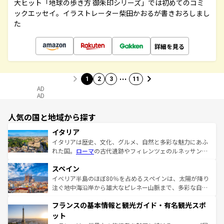
大ヒット「地球の歩き方 御朱印シリーズ」では初めてのコミ
ックエッセイ。イラストレーター柴田かおるが書きおろしまし
た
詳細を見る
…
1
2
3
11
AD
AD
人気の国と地域から探す
イタリア
イタリアは歴史、文化、グルメ、自然と多彩な魅力にあふ
れた国。
ローマ
の古代遺跡やフィレンツェのルネッサンス
美術、ヴェネツィアの運河など、歴史あるスポットはもち
スペイン
ろん、トスカーナの美しい田園風景やアマルフィ海岸の絶
景など、自然景観も見逃せない。観光の合間には、本場の
イベリア半島のほぼ80％を占めるスペインは、太陽が降り
ピザやパスタなど、絶品のイタリア料理を堪能することも
注ぐ地中海沿岸から雄大なピレネー山脈まで、多彩な自然
できる。朝目覚めてから夜眠るまで、すべての瞬間を楽し
と文化が詰まったヨーロッパ屈指の旅行先だ。多様な地域
フランスの基本情報と観光ガイド・有名観光スポ
ませてくれるイタリアで、忘れられない旅をしてみよう！
文化が根付くこの国では、情熱的なフラメンコ、熱気あふ
なお、新着のイタリア情報は
コンテンツ一覧
を参照してほ
れる闘牛、そして美味しいタパスが生活の一部となってい
ット
しい。
る。首都マドリードの洗練された雰囲気や、バルセロナの