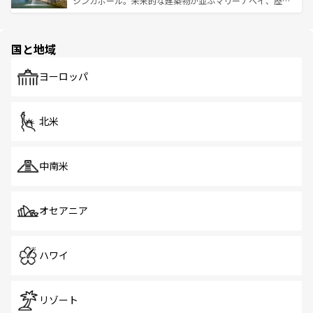
シンガポール。未来的な建築物が並ぶマリーナベイ、歴史
ける。 なお、新着のタイ情報は
コンテンツ一覧
を参照して
そう。 なお、新着の香港情報は
コンテンツ一覧
を参照して
と伝統を感じられるエスニックタウン、多数の緑豊かな公
ほしい。
ほしい。
園や自然保護区など、自然が調和した近代的な景観と文化
の多様性あふれるカラフルな町は、どこを歩いても新しい
国と地域
発見がある。さらに、治安のよさや充実した公共交通機関
も、旅行者にとっては魅力的なポイント。グルメも豊富
で、ホーカーズは地元の風情を楽しめる外せないスポット
ヨーロッパ
だ。訪れる人を飽きさせないシンガポールで、多様な魅力
を体感しよう。 なお、新着のシンガポール情報は
コンテン
ツ一覧
を参照してほしい。
北米
中南米
オセアニア
ハワイ
リゾート