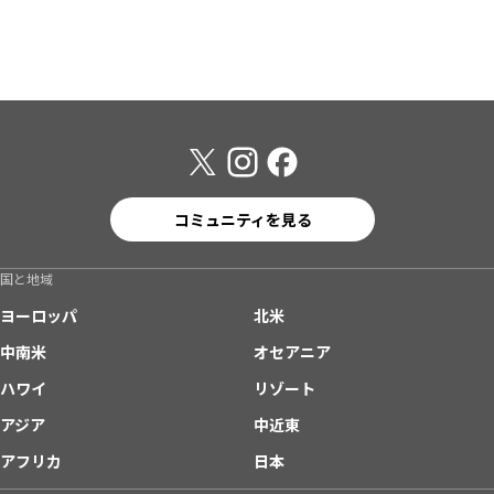
コミュニティを見る
国と地域
ヨーロッパ
北米
中南米
オセアニア
ハワイ
リゾート
アジア
中近東
アフリカ
日本