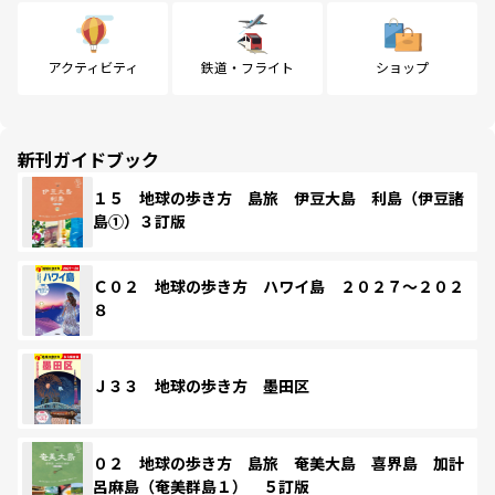
アクティビティ
鉄道・フライト
ショップ
新刊ガイドブック
１５ 地球の歩き方 島旅 伊豆大島 利島（伊豆諸
島①）３訂版
Ｃ０２ 地球の歩き方 ハワイ島 ２０２７～２０２
８
Ｊ３３ 地球の歩き方 墨田区
０２ 地球の歩き方 島旅 奄美大島 喜界島 加計
呂麻島（奄美群島１） ５訂版