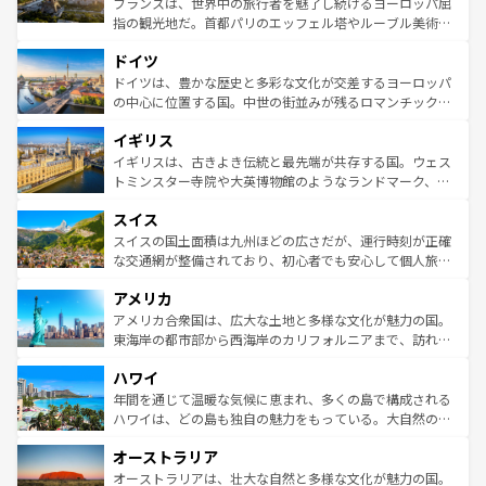
フランスは、世界中の旅行者を魅了し続けるヨーロッパ屈
アートに溢れた街角から、地方では古代ローマ遺跡や中世
指の観光地だ。首都パリのエッフェル塔やルーブル美術館
の城塞都市、穏やかなビーチリゾートまで多彩な表情を見
といった象徴的なスポットから、田舎町の古風な美しさま
せる。地方によって風土や気候が異なるスペインはその個
ドイツ
で、幅広い魅力が詰まっている。華麗な宮殿、歴史的な大
性で訪れる人を魅了する。 なお、新着のスペイン情報は
コ
聖堂、美しいビーチ、そして豊かな自然が、訪れる者を心
ドイツは、豊かな歴史と多彩な文化が交差するヨーロッパ
ンテンツ一覧
を参照してほしい。
から魅了する。また、フランスは美食の国としても知ら
の中心に位置する国。中世の街並みが残るロマンチック街
れ、フランス料理はユネスコ無形文化遺産にも登録されて
道から、未来を先取りするようなモダンな都市まで多様な
イギリス
いる。シャンパンの発祥地であるランス、プロヴァンスの
顔を持つこの国は、どこを歩いても飽きることがない。ベ
香り高いラベンダー畑など、多彩な楽しみ方が可能だ。さ
ルリンの文化的活気、バイエルン州のアルプスの絶景、そ
イギリスは、古きよき伝統と最先端が共存する国。ウェス
らに、パリ以外の地域にも魅力が溢れており、どの街角に
してライン川沿いのワイン畑といった風景は必見。ビール
トミンスター寺院や大英博物館のようなランドマーク、歴
も豊かな歴史と文化が息づいている。パリ以外の個性あふ
とソーセージを味わいながら地元の人と過ごす楽しい時間
史ある大学都市、美しい丘陵地帯や牧歌的な風景など、エ
れる地方に足を運ぶとそれぞれで全く異なる文化を体験で
スイス
は、お酒好きな人にはぜひ体験してほしい。 なお、新着の
リアごとに異なる魅力がある。また、優雅なアフタヌーン
きるだろう。 なお、新着のフランス情報は
コンテンツ一覧
ドイツ情報は
コンテンツ一覧
を参照してほしい。
ティー、ビール好きにはたまらない英国パブ、サッカー観
スイスの国土面積は九州ほどの広さだが、運行時刻が正確
を参照してほしい。
戦など、本場だからこそできる体験も豊富。イギリスを旅
な交通網が整備されており、初心者でも安心して個人旅行
して楽しみつくそう。 なお、新着のイギリス情報は
コンテ
を楽しめる。日本同様に時刻表どおりの旅が可能だ。中世
アメリカ
ンツ一覧
を参照してほしい。
の建物がそのまま残る町や、スイスならではのユニークな
博物館もあり、アルプス観光だけでなく町歩きも満喫する
アメリカ合衆国は、広大な土地と多様な文化が魅力の国。
ことができる。国民の所得が高いため物価も高いが、旅行
東海岸の都市部から西海岸のカリフォルニアまで、訪れる
者向けの交通パス提供のサービスもあり、うまく活用すれ
場所ごとに異なる風景と体験が待っている。ニューヨーク
ハワイ
ば市内交通費無料で観光を楽しむこともできる。 なお、新
のような巨大都市は、観光、ショッピング、エンターテイ
着のスイス情報は
コンテンツ一覧
を参照してほしい。
ンメントが詰まった刺激的なスポットだ。一方、アメリカ
年間を通じて温暖な気候に恵まれ、多くの島で構成される
西部には大自然が広がり、グランドキャニオンやイエロー
ハワイは、どの島も独自の魅力をもっている。大自然の神
ストーン国立公園といった絶景が堪能できる。さらに、南
秘を感じたいなら、火山が生み出した壮大な景観を誇るハ
オーストラリア
部のニューオーリンズでは、音楽と美食が融合した独特の
ワイ島は見逃せない。また、定番の観光地といえばオアフ
文化が魅力。旅行者はアメリカの各地域で異なる魅力を楽
島だが、静かな自然を求めるならマウイ島やカウアイ島が
オーストラリアは、壮大な自然と多様な文化が魅力の国。