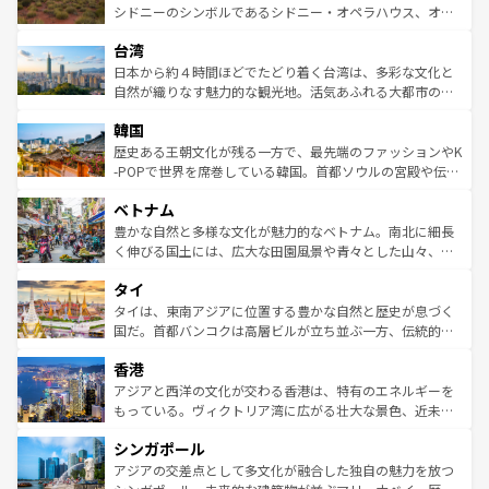
しみながら、その多様性と豊かな歴史を感じることができ
おすすめ。エメラルドグリーンに輝く海をはじめ、豊かな
シドニーのシンボルであるシドニー・オペラハウス、オー
るだろう。車でのロードトリップや列車の旅も、アメリカ
文化や歴史が息づいている。「アロハスピリット」と呼ば
ストラリア東海岸北部に広がる大サンゴ礁地帯グレートバ
ならではの贅沢な旅のスタイルだ。 なお、新着のアメリカ
台湾
れるおもてなしの心で訪れる人々を迎えてくれるハワイの
リアリーフや大陸中央部にそびえるウルル（エアーズロッ
情報は
コンテンツ一覧
を参照してほしい。
人々、おいしいローカルフードやハワイアンミュージッ
ク）、タスマニアの美しい原生林やケアンズの熱帯雨林な
日本から約４時間ほどでたどり着く台湾は、多彩な文化と
ク、伝統的なフラダンスなど、すべてがハワイの魅力を彩
ど、見どころがたくさん。また、カフェやワイン、オージ
自然が織りなす魅力的な観光地。活気あふれる大都市の台
っている。訪れるたびに新しい発見と感動が待っているハ
ービーフなどの食文化も豊かで、美味しいものであふれて
北やノスタルジックな町並みが人気な九份（ジォウフェ
ワイを、存分に味わってほしい。 なお、新着のハワイ情報
韓国
いる。アクティビティも充実しており、サーフィンやダイ
ン）、静ひつな山岳地帯である台湾東部など、都市の喧騒
は
コンテンツ一覧
を参照してほしい。
ビング、ハイキングなど、アウトドア好きにはたまらな
と山間の静けさが共存しており、訪れる人に新しい発見と
歴史ある王朝文化が残る一方で、最先端のファッションやK
い。オーストラリアの多彩な魅力を存分に味わいつくそ
驚きをもたらしてくれる。また、奥深い台湾の食文化も魅
-POPで世界を席巻している韓国。首都ソウルの宮殿や伝統
う。 なお、新着のオーストラリア情報は
コンテンツ一覧
を
力で、夜市などの屋台グルメから高級料理、ヘルシーで美
家屋が並ぶエリアでは韓国の歴史と文化に浸ることがで
参照してほしい。
ベトナム
容にもいいと評判のスイーツなど、バラエティ豊かな料理
き、地方に足を延ばせば四季折々の自然美を楽しむことが
が味わえる。 なお、新着の台湾情報は
コンテンツ一覧
を参
できる。そして、キムチや焼肉、絶品のストリートフード
豊かな自然と多様な文化が魅力的なベトナム。南北に細長
照してほしい。
まで、さまざまな韓国料理が待っている。夜には、韓国な
く伸びる国土には、広大な田園風景や青々とした山々、世
らではのナイトライフも堪能できる。あたたかいホスピタ
界遺産に登録された壮大な自然景観が点在し、都市部では
タイ
リティに包まれながら、韓国の多彩な魅力を心ゆくまで味
急速な発展と共に伝統が息づく。ハノイの古い町並みやホ
わってみてほしい。 なお、新着の韓国情報は
コンテンツ一
ーチミン市のフランス統治時代の建物も、独特の雰囲気を
タイは、東南アジアに位置する豊かな自然と歴史が息づく
覧
を参照してほしい。
醸し出している。また、バラエティの豊かさとおいしさで
国だ。首都バンコクは高層ビルが立ち並ぶ一方、伝統的な
世界中の食通を魅了してやまないベトナム料理も魅力のひ
寺院や市場がいたるところに点在し、古きよき文化と現代
香港
とつ。フォーやバインミー、ベトナムコーヒーなどは、ぜ
の活気が交差している。北部ではチェンマイなどの山岳地
ひ現地で味わいたい。どの地域を訪れてもあたたかい人々
帯で自然と触れ合い、南部ではプーケットやクラビの美し
アジアと西洋の文化が交わる香港は、特有のエネルギーを
が旅行者を迎えてくれるので、きっと忘れられない旅にな
いビーチでリゾート気分を楽しむことができる。タイ料理
もっている。ヴィクトリア湾に広がる壮大な景色、近未来
るはずだ。 なお、新着のベトナム情報は
コンテンツ一覧
を
は世界的に有名で、屋台から高級レストランまで味覚を刺
的なアートスポット、そして歴史と現代が融合した町並
参照してほしい。
シンガポール
激する。気候は一年中温暖で、どの季節にも異なる楽しみ
み、どこを訪れても感動するはず。観光スポットが密集し
が待っている。親しみやすいタイの人々、仏教を中心とし
ており、効率よく見どころを回れるのも魅力。息をのむよ
アジアの交差点として多文化が融合した独自の魅力を放つ
た文化、そして多様な観光資源が、訪れる旅人を魅了し続
うな絶景から文化的な体験まで、香港を存分に楽しみ尽く