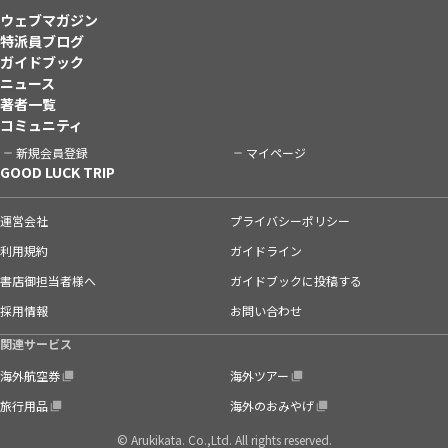
ウェブマガジン
特派員ブログ
ガイドブック
ニュース
著者一覧
コミュニティ
新規会員登録
マイページ
GOOD LUCK TRIP
運営会社
プライバシーポリシー
利用規約
ガイドライン
書店御担当者様へ
ガイドブックに投稿する
採用情報
お問い合わせ
関連サービス
海外航空券
海外ツアー
旅行用品
海外のおみやげ
© Arukikata. Co.,Ltd. All rights reserved.