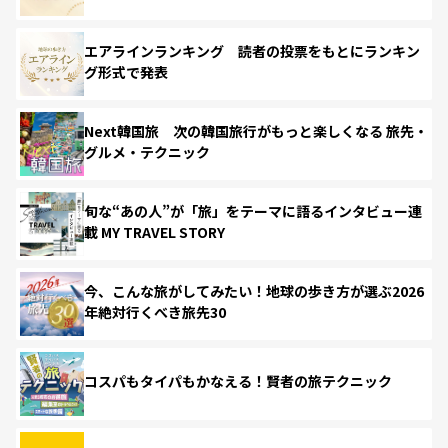
エアラインランキング 読者の投票をもとにランキン
グ形式で発表
Next韓国旅 次の韓国旅行がもっと楽しくなる 旅先・
グルメ・テクニック
旬な“あの人”が「旅」をテーマに語るインタビュー連
載 MY TRAVEL STORY
今、こんな旅がしてみたい！地球の歩き方が選ぶ2026
年絶対行くべき旅先30
コスパもタイパもかなえる！賢者の旅テクニック