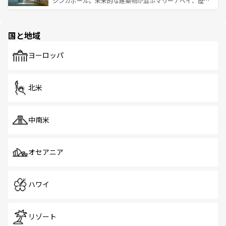
シンガポール。未来的な建築物が並ぶマリーナベイ、歴史
ける。 なお、新着のタイ情報は
コンテンツ一覧
を参照して
そう。 なお、新着の香港情報は
コンテンツ一覧
を参照して
と伝統を感じられるエスニックタウン、多数の緑豊かな公
ほしい。
ほしい。
園や自然保護区など、自然が調和した近代的な景観と文化
の多様性あふれるカラフルな町は、どこを歩いても新しい
国と地域
発見がある。さらに、治安のよさや充実した公共交通機関
も、旅行者にとっては魅力的なポイント。グルメも豊富
で、ホーカーズは地元の風情を楽しめる外せないスポット
ヨーロッパ
だ。訪れる人を飽きさせないシンガポールで、多様な魅力
を体感しよう。 なお、新着のシンガポール情報は
コンテン
ツ一覧
を参照してほしい。
北米
中南米
オセアニア
ハワイ
リゾート