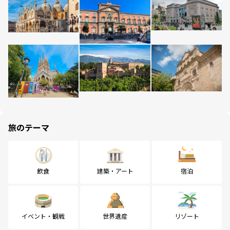
旅のテーマ
飲食
建築・アート
宿泊
イベント・観戦
世界遺産
リゾート