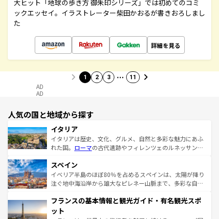
大ヒット「地球の歩き方 御朱印シリーズ」では初めてのコミ
ックエッセイ。イラストレーター柴田かおるが書きおろしまし
た
詳細を見る
…
1
2
3
11
AD
AD
人気の国と地域から探す
イタリア
イタリアは歴史、文化、グルメ、自然と多彩な魅力にあふ
れた国。
ローマ
の古代遺跡やフィレンツェのルネッサンス
美術、ヴェネツィアの運河など、歴史あるスポットはもち
スペイン
ろん、トスカーナの美しい田園風景やアマルフィ海岸の絶
景など、自然景観も見逃せない。観光の合間には、本場の
イベリア半島のほぼ80％を占めるスペインは、太陽が降り
ピザやパスタなど、絶品のイタリア料理を堪能することも
注ぐ地中海沿岸から雄大なピレネー山脈まで、多彩な自然
できる。朝目覚めてから夜眠るまで、すべての瞬間を楽し
と文化が詰まったヨーロッパ屈指の旅行先だ。多様な地域
フランスの基本情報と観光ガイド・有名観光スポ
ませてくれるイタリアで、忘れられない旅をしてみよう！
文化が根付くこの国では、情熱的なフラメンコ、熱気あふ
なお、新着のイタリア情報は
コンテンツ一覧
を参照してほ
れる闘牛、そして美味しいタパスが生活の一部となってい
ット
しい。
る。首都マドリードの洗練された雰囲気や、バルセロナの