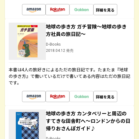
詳細を見る
地球の歩き方 ガチ冒険～地球の歩き
方社員の旅日記～
D-Books
2018.04.12 発売
本書は4人の旅好きによるただの旅日記です。たまたま『地球
の歩き方』で働いているだけで書いてある内容はただの旅日記
です。
詳細を見る
地球の歩き方 カンタベリーと周辺の
すてきな田舎町へ～ロンドンからの日
帰りおさんぽガイド♪
D-Books