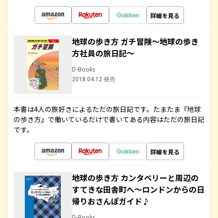
詳細を見る
地球の歩き方 ガチ冒険～地球の歩き
方社員の旅日記～
D-Books
2018.04.12 発売
本書は4人の旅好きによるただの旅日記です。たまたま『地球
の歩き方』で働いているだけで書いてある内容はただの旅日記
です。
詳細を見る
地球の歩き方 カンタベリーと周辺の
すてきな田舎町へ～ロンドンからの日
帰りおさんぽガイド♪
D-Books