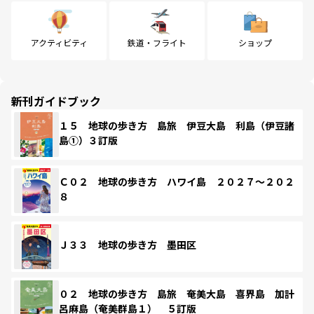
アクティビティ
鉄道・フライト
ショップ
新刊ガイドブック
１５ 地球の歩き方 島旅 伊豆大島 利島（伊豆諸
島①）３訂版
Ｃ０２ 地球の歩き方 ハワイ島 ２０２７～２０２
８
Ｊ３３ 地球の歩き方 墨田区
０２ 地球の歩き方 島旅 奄美大島 喜界島 加計
呂麻島（奄美群島１） ５訂版