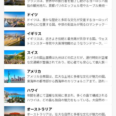
フランスは、世界中の旅行者を魅了し続けるヨーロッパ屈
アートに溢れた街角から、地方では古代ローマ遺跡や中世
指の観光地だ。首都パリのエッフェル塔やルーブル美術館
の城塞都市、穏やかなビーチリゾートまで多彩な表情を見
といった象徴的なスポットから、田舎町の古風な美しさま
せる。地方によって風土や気候が異なるスペインはその個
ドイツ
で、幅広い魅力が詰まっている。華麗な宮殿、歴史的な大
性で訪れる人を魅了する。 なお、新着のスペイン情報は
コ
聖堂、美しいビーチ、そして豊かな自然が、訪れる者を心
ドイツは、豊かな歴史と多彩な文化が交差するヨーロッパ
ンテンツ一覧
を参照してほしい。
から魅了する。また、フランスは美食の国としても知ら
の中心に位置する国。中世の街並みが残るロマンチック街
れ、フランス料理はユネスコ無形文化遺産にも登録されて
道から、未来を先取りするようなモダンな都市まで多様な
イギリス
いる。シャンパンの発祥地であるランス、プロヴァンスの
顔を持つこの国は、どこを歩いても飽きることがない。ベ
香り高いラベンダー畑など、多彩な楽しみ方が可能だ。さ
ルリンの文化的活気、バイエルン州のアルプスの絶景、そ
イギリスは、古きよき伝統と最先端が共存する国。ウェス
らに、パリ以外の地域にも魅力が溢れており、どの街角に
してライン川沿いのワイン畑といった風景は必見。ビール
トミンスター寺院や大英博物館のようなランドマーク、歴
も豊かな歴史と文化が息づいている。パリ以外の個性あふ
とソーセージを味わいながら地元の人と過ごす楽しい時間
史ある大学都市、美しい丘陵地帯や牧歌的な風景など、エ
れる地方に足を運ぶとそれぞれで全く異なる文化を体験で
スイス
は、お酒好きな人にはぜひ体験してほしい。 なお、新着の
リアごとに異なる魅力がある。また、優雅なアフタヌーン
きるだろう。 なお、新着のフランス情報は
コンテンツ一覧
ドイツ情報は
コンテンツ一覧
を参照してほしい。
ティー、ビール好きにはたまらない英国パブ、サッカー観
スイスの国土面積は九州ほどの広さだが、運行時刻が正確
を参照してほしい。
戦など、本場だからこそできる体験も豊富。イギリスを旅
な交通網が整備されており、初心者でも安心して個人旅行
して楽しみつくそう。 なお、新着のイギリス情報は
コンテ
を楽しめる。日本同様に時刻表どおりの旅が可能だ。中世
アメリカ
ンツ一覧
を参照してほしい。
の建物がそのまま残る町や、スイスならではのユニークな
博物館もあり、アルプス観光だけでなく町歩きも満喫する
アメリカ合衆国は、広大な土地と多様な文化が魅力の国。
ことができる。国民の所得が高いため物価も高いが、旅行
東海岸の都市部から西海岸のカリフォルニアまで、訪れる
者向けの交通パス提供のサービスもあり、うまく活用すれ
場所ごとに異なる風景と体験が待っている。ニューヨーク
ハワイ
ば市内交通費無料で観光を楽しむこともできる。 なお、新
のような巨大都市は、観光、ショッピング、エンターテイ
着のスイス情報は
コンテンツ一覧
を参照してほしい。
ンメントが詰まった刺激的なスポットだ。一方、アメリカ
年間を通じて温暖な気候に恵まれ、多くの島で構成される
西部には大自然が広がり、グランドキャニオンやイエロー
ハワイは、どの島も独自の魅力をもっている。大自然の神
ストーン国立公園といった絶景が堪能できる。さらに、南
秘を感じたいなら、火山が生み出した壮大な景観を誇るハ
オーストラリア
部のニューオーリンズでは、音楽と美食が融合した独特の
ワイ島は見逃せない。また、定番の観光地といえばオアフ
文化が魅力。旅行者はアメリカの各地域で異なる魅力を楽
島だが、静かな自然を求めるならマウイ島やカウアイ島が
オーストラリアは、壮大な自然と多様な文化が魅力の国。