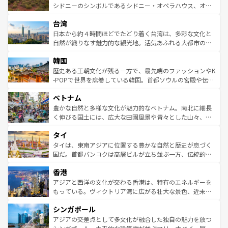
しみながら、その多様性と豊かな歴史を感じることができ
おすすめ。エメラルドグリーンに輝く海をはじめ、豊かな
シドニーのシンボルであるシドニー・オペラハウス、オー
るだろう。車でのロードトリップや列車の旅も、アメリカ
文化や歴史が息づいている。「アロハスピリット」と呼ば
ストラリア東海岸北部に広がる大サンゴ礁地帯グレートバ
ならではの贅沢な旅のスタイルだ。 なお、新着のアメリカ
台湾
れるおもてなしの心で訪れる人々を迎えてくれるハワイの
リアリーフや大陸中央部にそびえるウルル（エアーズロッ
情報は
コンテンツ一覧
を参照してほしい。
人々、おいしいローカルフードやハワイアンミュージッ
ク）、タスマニアの美しい原生林やケアンズの熱帯雨林な
日本から約４時間ほどでたどり着く台湾は、多彩な文化と
ク、伝統的なフラダンスなど、すべてがハワイの魅力を彩
ど、見どころがたくさん。また、カフェやワイン、オージ
自然が織りなす魅力的な観光地。活気あふれる大都市の台
っている。訪れるたびに新しい発見と感動が待っているハ
ービーフなどの食文化も豊かで、美味しいものであふれて
北やノスタルジックな町並みが人気な九份（ジォウフェ
ワイを、存分に味わってほしい。 なお、新着のハワイ情報
韓国
いる。アクティビティも充実しており、サーフィンやダイ
ン）、静ひつな山岳地帯である台湾東部など、都市の喧騒
は
コンテンツ一覧
を参照してほしい。
ビング、ハイキングなど、アウトドア好きにはたまらな
と山間の静けさが共存しており、訪れる人に新しい発見と
歴史ある王朝文化が残る一方で、最先端のファッションやK
い。オーストラリアの多彩な魅力を存分に味わいつくそ
驚きをもたらしてくれる。また、奥深い台湾の食文化も魅
-POPで世界を席巻している韓国。首都ソウルの宮殿や伝統
う。 なお、新着のオーストラリア情報は
コンテンツ一覧
を
力で、夜市などの屋台グルメから高級料理、ヘルシーで美
家屋が並ぶエリアでは韓国の歴史と文化に浸ることがで
参照してほしい。
ベトナム
容にもいいと評判のスイーツなど、バラエティ豊かな料理
き、地方に足を延ばせば四季折々の自然美を楽しむことが
が味わえる。 なお、新着の台湾情報は
コンテンツ一覧
を参
できる。そして、キムチや焼肉、絶品のストリートフード
豊かな自然と多様な文化が魅力的なベトナム。南北に細長
照してほしい。
まで、さまざまな韓国料理が待っている。夜には、韓国な
く伸びる国土には、広大な田園風景や青々とした山々、世
らではのナイトライフも堪能できる。あたたかいホスピタ
界遺産に登録された壮大な自然景観が点在し、都市部では
タイ
リティに包まれながら、韓国の多彩な魅力を心ゆくまで味
急速な発展と共に伝統が息づく。ハノイの古い町並みやホ
わってみてほしい。 なお、新着の韓国情報は
コンテンツ一
ーチミン市のフランス統治時代の建物も、独特の雰囲気を
タイは、東南アジアに位置する豊かな自然と歴史が息づく
覧
を参照してほしい。
醸し出している。また、バラエティの豊かさとおいしさで
国だ。首都バンコクは高層ビルが立ち並ぶ一方、伝統的な
世界中の食通を魅了してやまないベトナム料理も魅力のひ
寺院や市場がいたるところに点在し、古きよき文化と現代
香港
とつ。フォーやバインミー、ベトナムコーヒーなどは、ぜ
の活気が交差している。北部ではチェンマイなどの山岳地
ひ現地で味わいたい。どの地域を訪れてもあたたかい人々
帯で自然と触れ合い、南部ではプーケットやクラビの美し
アジアと西洋の文化が交わる香港は、特有のエネルギーを
が旅行者を迎えてくれるので、きっと忘れられない旅にな
いビーチでリゾート気分を楽しむことができる。タイ料理
もっている。ヴィクトリア湾に広がる壮大な景色、近未来
るはずだ。 なお、新着のベトナム情報は
コンテンツ一覧
を
は世界的に有名で、屋台から高級レストランまで味覚を刺
的なアートスポット、そして歴史と現代が融合した町並
参照してほしい。
シンガポール
激する。気候は一年中温暖で、どの季節にも異なる楽しみ
み、どこを訪れても感動するはず。観光スポットが密集し
が待っている。親しみやすいタイの人々、仏教を中心とし
ており、効率よく見どころを回れるのも魅力。息をのむよ
アジアの交差点として多文化が融合した独自の魅力を放つ
た文化、そして多様な観光資源が、訪れる旅人を魅了し続
うな絶景から文化的な体験まで、香港を存分に楽しみ尽く