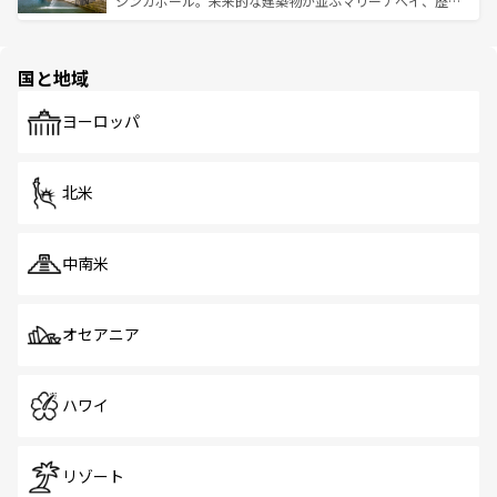
シンガポール。未来的な建築物が並ぶマリーナベイ、歴史
ける。 なお、新着のタイ情報は
コンテンツ一覧
を参照して
そう。 なお、新着の香港情報は
コンテンツ一覧
を参照して
と伝統を感じられるエスニックタウン、多数の緑豊かな公
ほしい。
ほしい。
園や自然保護区など、自然が調和した近代的な景観と文化
の多様性あふれるカラフルな町は、どこを歩いても新しい
国と地域
発見がある。さらに、治安のよさや充実した公共交通機関
も、旅行者にとっては魅力的なポイント。グルメも豊富
で、ホーカーズは地元の風情を楽しめる外せないスポット
ヨーロッパ
だ。訪れる人を飽きさせないシンガポールで、多様な魅力
を体感しよう。 なお、新着のシンガポール情報は
コンテン
ツ一覧
を参照してほしい。
北米
中南米
オセアニア
ハワイ
リゾート