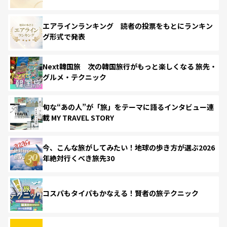
エアラインランキング 読者の投票をもとにランキン
グ形式で発表
Next韓国旅 次の韓国旅行がもっと楽しくなる 旅先・
グルメ・テクニック
旬な“あの人”が「旅」をテーマに語るインタビュー連
載 MY TRAVEL STORY
今、こんな旅がしてみたい！地球の歩き方が選ぶ2026
年絶対行くべき旅先30
コスパもタイパもかなえる！賢者の旅テクニック