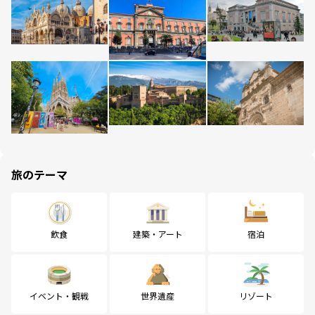
旅のテーマ
飲食
建築・アート
宿泊
イベント・観戦
世界遺産
リゾート