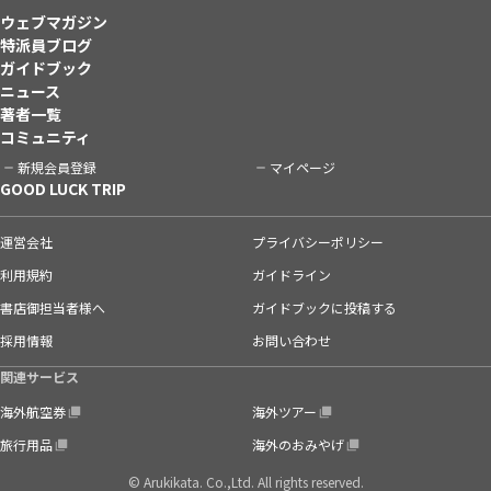
ウェブマガジン
特派員ブログ
ガイドブック
ニュース
著者一覧
コミュニティ
新規会員登録
マイページ
GOOD LUCK TRIP
運営会社
プライバシーポリシー
利用規約
ガイドライン
書店御担当者様へ
ガイドブックに投稿する
採用情報
お問い合わせ
関連サービス
海外航空券
海外ツアー
旅行用品
海外のおみやげ
© Arukikata. Co.,Ltd. All rights reserved.