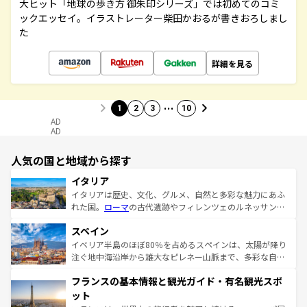
大ヒット「地球の歩き方 御朱印シリーズ」では初めてのコミ
ックエッセイ。イラストレーター柴田かおるが書きおろしまし
た
詳細を見る
…
1
2
3
10
AD
AD
人気の国と地域から探す
イタリア
イタリアは歴史、文化、グルメ、自然と多彩な魅力にあふ
れた国。
ローマ
の古代遺跡やフィレンツェのルネッサンス
美術、ヴェネツィアの運河など、歴史あるスポットはもち
スペイン
ろん、トスカーナの美しい田園風景やアマルフィ海岸の絶
景など、自然景観も見逃せない。観光の合間には、本場の
イベリア半島のほぼ80％を占めるスペインは、太陽が降り
ピザやパスタなど、絶品のイタリア料理を堪能することも
注ぐ地中海沿岸から雄大なピレネー山脈まで、多彩な自然
できる。朝目覚めてから夜眠るまで、すべての瞬間を楽し
と文化が詰まったヨーロッパ屈指の旅行先だ。多様な地域
フランスの基本情報と観光ガイド・有名観光スポ
ませてくれるイタリアで、忘れられない旅をしてみよう！
文化が根付くこの国では、情熱的なフラメンコ、熱気あふ
なお、新着のイタリア情報は
コンテンツ一覧
を参照してほ
れる闘牛、そして美味しいタパスが生活の一部となってい
ット
しい。
る。首都マドリードの洗練された雰囲気や、バルセロナの