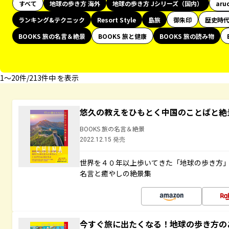
すべて
地球の歩き方 海外
地球の歩き方 Jシリーズ（国内）
aru
ランキング&テクニック
Resort Style
島旅
御朱印
歴史時
BOOKS 旅の名言＆絶景
BOOKS 旅と健康
BOOKS 旅の読み物
1〜20件/213件中 を表示
悠久の教えをひもとく中国のことばと絶
BOOKS 旅の名言＆絶景
2022.12.15 発売
世界を４０年以上歩いてきた「地球の歩き方
名言と癒やしの絶景集
今すぐ旅に出たくなる！地球の歩き方の