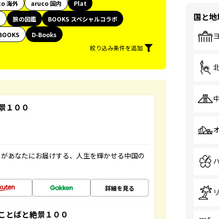
co 海外
aruco 国内
Plat
国と地
代
旅の図鑑
BOOKS スペシャルコラボ
BOOKS
D-Books
絞り込み条件を追加
景１００
」があなたにお届けする、人生を輝かせる中国の
詳細を見る
ことばと絶景１００