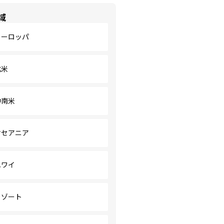
域
ヨーロッパ
北米
中南米
オセアニア
ハワイ
リゾート