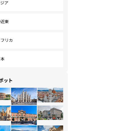
アジア
中近東
アフリカ
日本
ポット