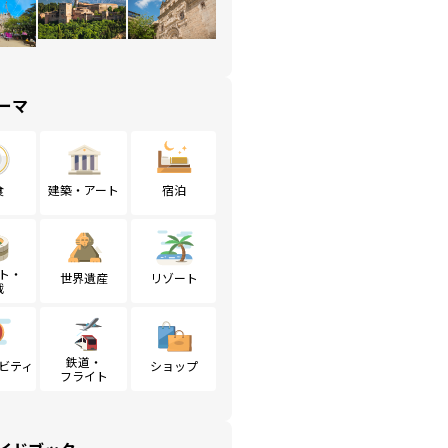
ーマ
食
建築・アート
宿泊
ト・
世界遺産
リゾート
戦
鉄道・
ビティ
ショップ
フライト