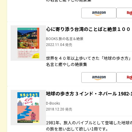
心に寄り添う台湾のことばと絶景１００
BOOKS 旅の名言＆絶景
2022.11.04 発売
世界を４０年以上歩いてきた「地球の歩き方
名言と癒やしの絶景集
地球の歩き方 3 インド・ネパール 1982
D-Books
2018.12.20 発売
1981年、旅人のバイブルとして登場した地
の旅を思い出して欲しい1冊です。