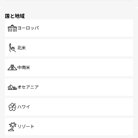
ほしい。
ほしい。
園や自然保護区など、自然が調和した近代的な景観と文化
の多様性あふれるカラフルな町は、どこを歩いても新しい
国と地域
発見がある。さらに、治安のよさや充実した公共交通機関
も、旅行者にとっては魅力的なポイント。グルメも豊富
で、ホーカーズは地元の風情を楽しめる外せないスポット
ヨーロッパ
だ。訪れる人を飽きさせないシンガポールで、多様な魅力
を体感しよう。 なお、新着のシンガポール情報は
コンテン
ツ一覧
を参照してほしい。
北米
中南米
オセアニア
ハワイ
リゾート