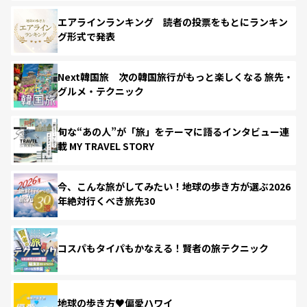
エアラインランキング 読者の投票をもとにランキン
グ形式で発表
Next韓国旅 次の韓国旅行がもっと楽しくなる 旅先・
グルメ・テクニック
旬な“あの人”が「旅」をテーマに語るインタビュー連
載 MY TRAVEL STORY
今、こんな旅がしてみたい！地球の歩き方が選ぶ2026
年絶対行くべき旅先30
コスパもタイパもかなえる！賢者の旅テクニック
地球の歩き方♥偏愛ハワイ