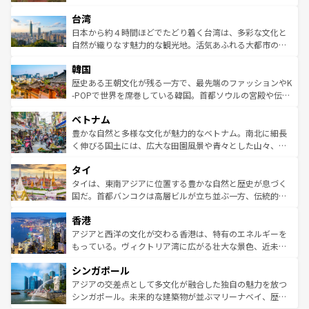
るだろう。車でのロードトリップや列車の旅も、アメリカ
文化や歴史が息づいている。「アロハスピリット」と呼ば
ストラリア東海岸北部に広がる大サンゴ礁地帯グレートバ
ならではの贅沢な旅のスタイルだ。 なお、新着のアメリカ
台湾
れるおもてなしの心で訪れる人々を迎えてくれるハワイの
リアリーフや大陸中央部にそびえるウルル（エアーズロッ
情報は
コンテンツ一覧
を参照してほしい。
人々、おいしいローカルフードやハワイアンミュージッ
ク）、タスマニアの美しい原生林やケアンズの熱帯雨林な
日本から約４時間ほどでたどり着く台湾は、多彩な文化と
ク、伝統的なフラダンスなど、すべてがハワイの魅力を彩
ど、見どころがたくさん。また、カフェやワイン、オージ
自然が織りなす魅力的な観光地。活気あふれる大都市の台
っている。訪れるたびに新しい発見と感動が待っているハ
ービーフなどの食文化も豊かで、美味しいものであふれて
北やノスタルジックな町並みが人気な九份（ジォウフェ
ワイを、存分に味わってほしい。 なお、新着のハワイ情報
韓国
いる。アクティビティも充実しており、サーフィンやダイ
ン）、静ひつな山岳地帯である台湾東部など、都市の喧騒
は
コンテンツ一覧
を参照してほしい。
ビング、ハイキングなど、アウトドア好きにはたまらな
と山間の静けさが共存しており、訪れる人に新しい発見と
歴史ある王朝文化が残る一方で、最先端のファッションやK
い。オーストラリアの多彩な魅力を存分に味わいつくそ
驚きをもたらしてくれる。また、奥深い台湾の食文化も魅
-POPで世界を席巻している韓国。首都ソウルの宮殿や伝統
う。 なお、新着のオーストラリア情報は
コンテンツ一覧
を
力で、夜市などの屋台グルメから高級料理、ヘルシーで美
家屋が並ぶエリアでは韓国の歴史と文化に浸ることがで
参照してほしい。
ベトナム
容にもいいと評判のスイーツなど、バラエティ豊かな料理
き、地方に足を延ばせば四季折々の自然美を楽しむことが
が味わえる。 なお、新着の台湾情報は
コンテンツ一覧
を参
できる。そして、キムチや焼肉、絶品のストリートフード
豊かな自然と多様な文化が魅力的なベトナム。南北に細長
照してほしい。
まで、さまざまな韓国料理が待っている。夜には、韓国な
く伸びる国土には、広大な田園風景や青々とした山々、世
らではのナイトライフも堪能できる。あたたかいホスピタ
界遺産に登録された壮大な自然景観が点在し、都市部では
タイ
リティに包まれながら、韓国の多彩な魅力を心ゆくまで味
急速な発展と共に伝統が息づく。ハノイの古い町並みやホ
わってみてほしい。 なお、新着の韓国情報は
コンテンツ一
ーチミン市のフランス統治時代の建物も、独特の雰囲気を
タイは、東南アジアに位置する豊かな自然と歴史が息づく
覧
を参照してほしい。
醸し出している。また、バラエティの豊かさとおいしさで
国だ。首都バンコクは高層ビルが立ち並ぶ一方、伝統的な
世界中の食通を魅了してやまないベトナム料理も魅力のひ
寺院や市場がいたるところに点在し、古きよき文化と現代
香港
とつ。フォーやバインミー、ベトナムコーヒーなどは、ぜ
の活気が交差している。北部ではチェンマイなどの山岳地
ひ現地で味わいたい。どの地域を訪れてもあたたかい人々
帯で自然と触れ合い、南部ではプーケットやクラビの美し
アジアと西洋の文化が交わる香港は、特有のエネルギーを
が旅行者を迎えてくれるので、きっと忘れられない旅にな
いビーチでリゾート気分を楽しむことができる。タイ料理
もっている。ヴィクトリア湾に広がる壮大な景色、近未来
るはずだ。 なお、新着のベトナム情報は
コンテンツ一覧
を
は世界的に有名で、屋台から高級レストランまで味覚を刺
的なアートスポット、そして歴史と現代が融合した町並
参照してほしい。
シンガポール
激する。気候は一年中温暖で、どの季節にも異なる楽しみ
み、どこを訪れても感動するはず。観光スポットが密集し
が待っている。親しみやすいタイの人々、仏教を中心とし
ており、効率よく見どころを回れるのも魅力。息をのむよ
アジアの交差点として多文化が融合した独自の魅力を放つ
た文化、そして多様な観光資源が、訪れる旅人を魅了し続
うな絶景から文化的な体験まで、香港を存分に楽しみ尽く
シンガポール。未来的な建築物が並ぶマリーナベイ、歴史
ける。 なお、新着のタイ情報は
コンテンツ一覧
を参照して
そう。 なお、新着の香港情報は
コンテンツ一覧
を参照して
と伝統を感じられるエスニックタウン、多数の緑豊かな公