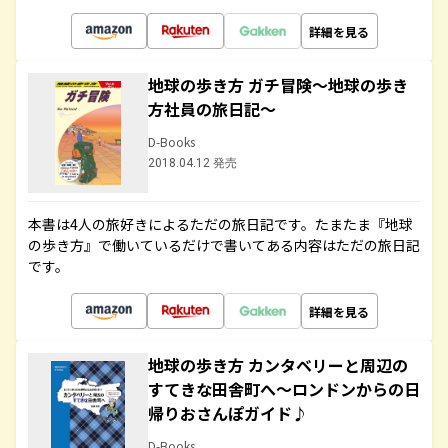
詳細を見る
地球の歩き方 ガチ冒険～地球の歩き
方社員の旅日記～
D-Books
2018.04.12 発売
本書は4人の旅好きによるただの旅日記です。たまたま『地球
の歩き方』で働いているだけで書いてある内容はただの旅日記
です。
詳細を見る
地球の歩き方 カンタベリーと周辺の
すてきな田舎町へ～ロンドンからの日
帰りおさんぽガイド♪
D-Books