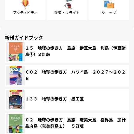
アクティビティ
鉄道・フライト
ショップ
新刊ガイドブック
１５ 地球の歩き方 島旅 伊豆大島 利島（伊豆諸
島①）３訂版
Ｃ０２ 地球の歩き方 ハワイ島 ２０２７～２０２
８
Ｊ３３ 地球の歩き方 墨田区
０２ 地球の歩き方 島旅 奄美大島 喜界島 加計
呂麻島（奄美群島１） ５訂版