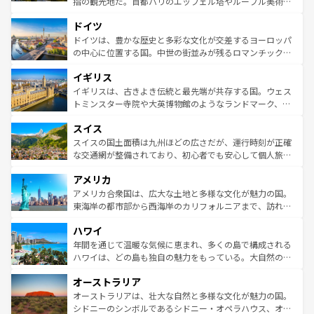
指の観光地だ。首都パリのエッフェル塔やルーブル美術館
の城塞都市、穏やかなビーチリゾートまで多彩な表情を見
といった象徴的なスポットから、田舎町の古風な美しさま
せる。地方によって風土や気候が異なるスペインはその個
ドイツ
で、幅広い魅力が詰まっている。華麗な宮殿、歴史的な大
性で訪れる人を魅了する。 なお、新着のスペイン情報は
コ
聖堂、美しいビーチ、そして豊かな自然が、訪れる者を心
ドイツは、豊かな歴史と多彩な文化が交差するヨーロッパ
ンテンツ一覧
を参照してほしい。
から魅了する。また、フランスは美食の国としても知ら
の中心に位置する国。中世の街並みが残るロマンチック街
れ、フランス料理はユネスコ無形文化遺産にも登録されて
道から、未来を先取りするようなモダンな都市まで多様な
イギリス
いる。シャンパンの発祥地であるランス、プロヴァンスの
顔を持つこの国は、どこを歩いても飽きることがない。ベ
香り高いラベンダー畑など、多彩な楽しみ方が可能だ。さ
ルリンの文化的活気、バイエルン州のアルプスの絶景、そ
イギリスは、古きよき伝統と最先端が共存する国。ウェス
らに、パリ以外の地域にも魅力が溢れており、どの街角に
してライン川沿いのワイン畑といった風景は必見。ビール
トミンスター寺院や大英博物館のようなランドマーク、歴
も豊かな歴史と文化が息づいている。パリ以外の個性あふ
とソーセージを味わいながら地元の人と過ごす楽しい時間
史ある大学都市、美しい丘陵地帯や牧歌的な風景など、エ
れる地方に足を運ぶとそれぞれで全く異なる文化を体験で
スイス
は、お酒好きな人にはぜひ体験してほしい。 なお、新着の
リアごとに異なる魅力がある。また、優雅なアフタヌーン
きるだろう。 なお、新着のフランス情報は
コンテンツ一覧
ドイツ情報は
コンテンツ一覧
を参照してほしい。
ティー、ビール好きにはたまらない英国パブ、サッカー観
スイスの国土面積は九州ほどの広さだが、運行時刻が正確
を参照してほしい。
戦など、本場だからこそできる体験も豊富。イギリスを旅
な交通網が整備されており、初心者でも安心して個人旅行
して楽しみつくそう。 なお、新着のイギリス情報は
コンテ
を楽しめる。日本同様に時刻表どおりの旅が可能だ。中世
アメリカ
ンツ一覧
を参照してほしい。
の建物がそのまま残る町や、スイスならではのユニークな
博物館もあり、アルプス観光だけでなく町歩きも満喫する
アメリカ合衆国は、広大な土地と多様な文化が魅力の国。
ことができる。国民の所得が高いため物価も高いが、旅行
東海岸の都市部から西海岸のカリフォルニアまで、訪れる
者向けの交通パス提供のサービスもあり、うまく活用すれ
場所ごとに異なる風景と体験が待っている。ニューヨーク
ハワイ
ば市内交通費無料で観光を楽しむこともできる。 なお、新
のような巨大都市は、観光、ショッピング、エンターテイ
着のスイス情報は
コンテンツ一覧
を参照してほしい。
ンメントが詰まった刺激的なスポットだ。一方、アメリカ
年間を通じて温暖な気候に恵まれ、多くの島で構成される
西部には大自然が広がり、グランドキャニオンやイエロー
ハワイは、どの島も独自の魅力をもっている。大自然の神
ストーン国立公園といった絶景が堪能できる。さらに、南
秘を感じたいなら、火山が生み出した壮大な景観を誇るハ
オーストラリア
部のニューオーリンズでは、音楽と美食が融合した独特の
ワイ島は見逃せない。また、定番の観光地といえばオアフ
文化が魅力。旅行者はアメリカの各地域で異なる魅力を楽
島だが、静かな自然を求めるならマウイ島やカウアイ島が
オーストラリアは、壮大な自然と多様な文化が魅力の国。
しみながら、その多様性と豊かな歴史を感じることができ
おすすめ。エメラルドグリーンに輝く海をはじめ、豊かな
シドニーのシンボルであるシドニー・オペラハウス、オー