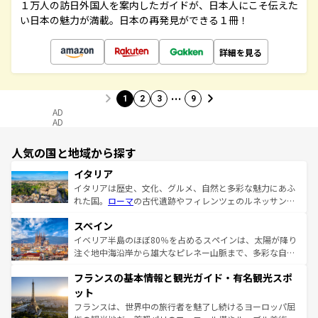
１万人の訪日外国人を案内したガイドが、日本人にこそ伝えた
い日本の魅力が満載。日本の再発見ができる１冊！
詳細を見る
…
1
2
3
9
AD
AD
人気の国と地域から探す
イタリア
イタリアは歴史、文化、グルメ、自然と多彩な魅力にあふ
れた国。
ローマ
の古代遺跡やフィレンツェのルネッサンス
美術、ヴェネツィアの運河など、歴史あるスポットはもち
スペイン
ろん、トスカーナの美しい田園風景やアマルフィ海岸の絶
景など、自然景観も見逃せない。観光の合間には、本場の
イベリア半島のほぼ80％を占めるスペインは、太陽が降り
ピザやパスタなど、絶品のイタリア料理を堪能することも
注ぐ地中海沿岸から雄大なピレネー山脈まで、多彩な自然
できる。朝目覚めてから夜眠るまで、すべての瞬間を楽し
と文化が詰まったヨーロッパ屈指の旅行先だ。多様な地域
フランスの基本情報と観光ガイド・有名観光スポ
ませてくれるイタリアで、忘れられない旅をしてみよう！
文化が根付くこの国では、情熱的なフラメンコ、熱気あふ
なお、新着のイタリア情報は
コンテンツ一覧
を参照してほ
れる闘牛、そして美味しいタパスが生活の一部となってい
ット
しい。
る。首都マドリードの洗練された雰囲気や、バルセロナの
フランスは、世界中の旅行者を魅了し続けるヨーロッパ屈
アートに溢れた街角から、地方では古代ローマ遺跡や中世