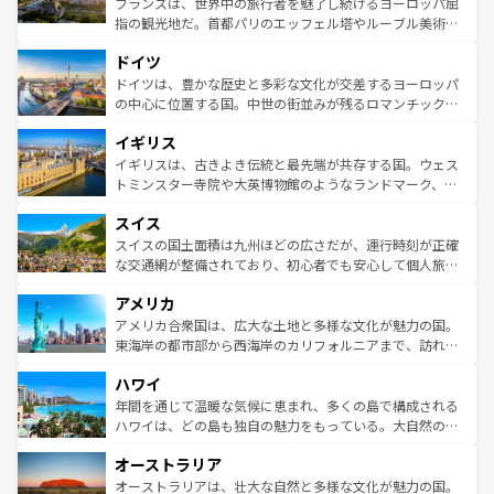
フランスは、世界中の旅行者を魅了し続けるヨーロッパ屈
アートに溢れた街角から、地方では古代ローマ遺跡や中世
指の観光地だ。首都パリのエッフェル塔やルーブル美術館
の城塞都市、穏やかなビーチリゾートまで多彩な表情を見
といった象徴的なスポットから、田舎町の古風な美しさま
せる。地方によって風土や気候が異なるスペインはその個
ドイツ
で、幅広い魅力が詰まっている。華麗な宮殿、歴史的な大
性で訪れる人を魅了する。 なお、新着のスペイン情報は
コ
聖堂、美しいビーチ、そして豊かな自然が、訪れる者を心
ドイツは、豊かな歴史と多彩な文化が交差するヨーロッパ
ンテンツ一覧
を参照してほしい。
から魅了する。また、フランスは美食の国としても知ら
の中心に位置する国。中世の街並みが残るロマンチック街
れ、フランス料理はユネスコ無形文化遺産にも登録されて
道から、未来を先取りするようなモダンな都市まで多様な
イギリス
いる。シャンパンの発祥地であるランス、プロヴァンスの
顔を持つこの国は、どこを歩いても飽きることがない。ベ
香り高いラベンダー畑など、多彩な楽しみ方が可能だ。さ
ルリンの文化的活気、バイエルン州のアルプスの絶景、そ
イギリスは、古きよき伝統と最先端が共存する国。ウェス
らに、パリ以外の地域にも魅力が溢れており、どの街角に
してライン川沿いのワイン畑といった風景は必見。ビール
トミンスター寺院や大英博物館のようなランドマーク、歴
も豊かな歴史と文化が息づいている。パリ以外の個性あふ
とソーセージを味わいながら地元の人と過ごす楽しい時間
史ある大学都市、美しい丘陵地帯や牧歌的な風景など、エ
れる地方に足を運ぶとそれぞれで全く異なる文化を体験で
スイス
は、お酒好きな人にはぜひ体験してほしい。 なお、新着の
リアごとに異なる魅力がある。また、優雅なアフタヌーン
きるだろう。 なお、新着のフランス情報は
コンテンツ一覧
ドイツ情報は
コンテンツ一覧
を参照してほしい。
ティー、ビール好きにはたまらない英国パブ、サッカー観
スイスの国土面積は九州ほどの広さだが、運行時刻が正確
を参照してほしい。
戦など、本場だからこそできる体験も豊富。イギリスを旅
な交通網が整備されており、初心者でも安心して個人旅行
して楽しみつくそう。 なお、新着のイギリス情報は
コンテ
を楽しめる。日本同様に時刻表どおりの旅が可能だ。中世
アメリカ
ンツ一覧
を参照してほしい。
の建物がそのまま残る町や、スイスならではのユニークな
博物館もあり、アルプス観光だけでなく町歩きも満喫する
アメリカ合衆国は、広大な土地と多様な文化が魅力の国。
ことができる。国民の所得が高いため物価も高いが、旅行
東海岸の都市部から西海岸のカリフォルニアまで、訪れる
者向けの交通パス提供のサービスもあり、うまく活用すれ
場所ごとに異なる風景と体験が待っている。ニューヨーク
ハワイ
ば市内交通費無料で観光を楽しむこともできる。 なお、新
のような巨大都市は、観光、ショッピング、エンターテイ
着のスイス情報は
コンテンツ一覧
を参照してほしい。
ンメントが詰まった刺激的なスポットだ。一方、アメリカ
年間を通じて温暖な気候に恵まれ、多くの島で構成される
西部には大自然が広がり、グランドキャニオンやイエロー
ハワイは、どの島も独自の魅力をもっている。大自然の神
ストーン国立公園といった絶景が堪能できる。さらに、南
秘を感じたいなら、火山が生み出した壮大な景観を誇るハ
オーストラリア
部のニューオーリンズでは、音楽と美食が融合した独特の
ワイ島は見逃せない。また、定番の観光地といえばオアフ
文化が魅力。旅行者はアメリカの各地域で異なる魅力を楽
島だが、静かな自然を求めるならマウイ島やカウアイ島が
オーストラリアは、壮大な自然と多様な文化が魅力の国。