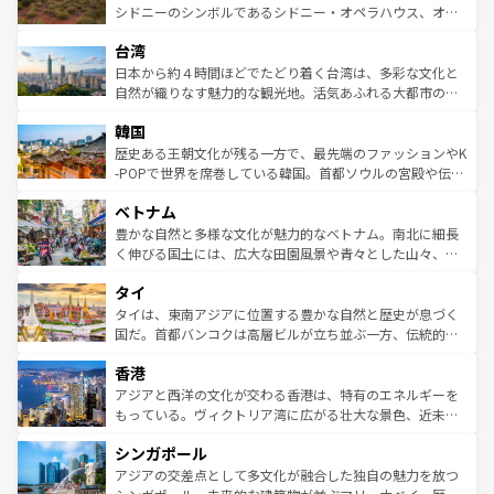
しみながら、その多様性と豊かな歴史を感じることができ
おすすめ。エメラルドグリーンに輝く海をはじめ、豊かな
シドニーのシンボルであるシドニー・オペラハウス、オー
るだろう。車でのロードトリップや列車の旅も、アメリカ
文化や歴史が息づいている。「アロハスピリット」と呼ば
ストラリア東海岸北部に広がる大サンゴ礁地帯グレートバ
ならではの贅沢な旅のスタイルだ。 なお、新着のアメリカ
台湾
れるおもてなしの心で訪れる人々を迎えてくれるハワイの
リアリーフや大陸中央部にそびえるウルル（エアーズロッ
情報は
コンテンツ一覧
を参照してほしい。
人々、おいしいローカルフードやハワイアンミュージッ
ク）、タスマニアの美しい原生林やケアンズの熱帯雨林な
日本から約４時間ほどでたどり着く台湾は、多彩な文化と
ク、伝統的なフラダンスなど、すべてがハワイの魅力を彩
ど、見どころがたくさん。また、カフェやワイン、オージ
自然が織りなす魅力的な観光地。活気あふれる大都市の台
っている。訪れるたびに新しい発見と感動が待っているハ
ービーフなどの食文化も豊かで、美味しいものであふれて
北やノスタルジックな町並みが人気な九份（ジォウフェ
ワイを、存分に味わってほしい。 なお、新着のハワイ情報
韓国
いる。アクティビティも充実しており、サーフィンやダイ
ン）、静ひつな山岳地帯である台湾東部など、都市の喧騒
は
コンテンツ一覧
を参照してほしい。
ビング、ハイキングなど、アウトドア好きにはたまらな
と山間の静けさが共存しており、訪れる人に新しい発見と
歴史ある王朝文化が残る一方で、最先端のファッションやK
い。オーストラリアの多彩な魅力を存分に味わいつくそ
驚きをもたらしてくれる。また、奥深い台湾の食文化も魅
-POPで世界を席巻している韓国。首都ソウルの宮殿や伝統
う。 なお、新着のオーストラリア情報は
コンテンツ一覧
を
力で、夜市などの屋台グルメから高級料理、ヘルシーで美
家屋が並ぶエリアでは韓国の歴史と文化に浸ることがで
参照してほしい。
ベトナム
容にもいいと評判のスイーツなど、バラエティ豊かな料理
き、地方に足を延ばせば四季折々の自然美を楽しむことが
が味わえる。 なお、新着の台湾情報は
コンテンツ一覧
を参
できる。そして、キムチや焼肉、絶品のストリートフード
豊かな自然と多様な文化が魅力的なベトナム。南北に細長
照してほしい。
まで、さまざまな韓国料理が待っている。夜には、韓国な
く伸びる国土には、広大な田園風景や青々とした山々、世
らではのナイトライフも堪能できる。あたたかいホスピタ
界遺産に登録された壮大な自然景観が点在し、都市部では
タイ
リティに包まれながら、韓国の多彩な魅力を心ゆくまで味
急速な発展と共に伝統が息づく。ハノイの古い町並みやホ
わってみてほしい。 なお、新着の韓国情報は
コンテンツ一
ーチミン市のフランス統治時代の建物も、独特の雰囲気を
タイは、東南アジアに位置する豊かな自然と歴史が息づく
覧
を参照してほしい。
醸し出している。また、バラエティの豊かさとおいしさで
国だ。首都バンコクは高層ビルが立ち並ぶ一方、伝統的な
世界中の食通を魅了してやまないベトナム料理も魅力のひ
寺院や市場がいたるところに点在し、古きよき文化と現代
香港
とつ。フォーやバインミー、ベトナムコーヒーなどは、ぜ
の活気が交差している。北部ではチェンマイなどの山岳地
ひ現地で味わいたい。どの地域を訪れてもあたたかい人々
帯で自然と触れ合い、南部ではプーケットやクラビの美し
アジアと西洋の文化が交わる香港は、特有のエネルギーを
が旅行者を迎えてくれるので、きっと忘れられない旅にな
いビーチでリゾート気分を楽しむことができる。タイ料理
もっている。ヴィクトリア湾に広がる壮大な景色、近未来
るはずだ。 なお、新着のベトナム情報は
コンテンツ一覧
を
は世界的に有名で、屋台から高級レストランまで味覚を刺
的なアートスポット、そして歴史と現代が融合した町並
参照してほしい。
シンガポール
激する。気候は一年中温暖で、どの季節にも異なる楽しみ
み、どこを訪れても感動するはず。観光スポットが密集し
が待っている。親しみやすいタイの人々、仏教を中心とし
ており、効率よく見どころを回れるのも魅力。息をのむよ
アジアの交差点として多文化が融合した独自の魅力を放つ
た文化、そして多様な観光資源が、訪れる旅人を魅了し続
うな絶景から文化的な体験まで、香港を存分に楽しみ尽く