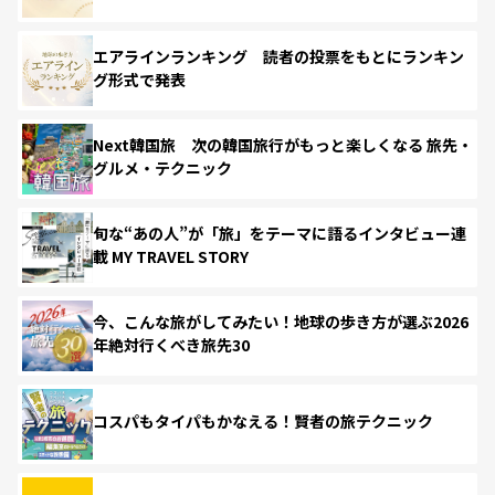
エアラインランキング 読者の投票をもとにランキン
グ形式で発表
Next韓国旅 次の韓国旅行がもっと楽しくなる 旅先・
グルメ・テクニック
旬な“あの人”が「旅」をテーマに語るインタビュー連
載 MY TRAVEL STORY
今、こんな旅がしてみたい！地球の歩き方が選ぶ2026
年絶対行くべき旅先30
コスパもタイパもかなえる！賢者の旅テクニック