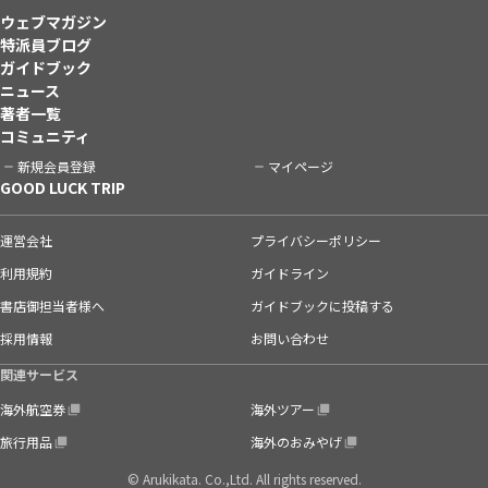
ウェブマガジン
特派員ブログ
ガイドブック
ニュース
著者一覧
コミュニティ
新規会員登録
マイページ
GOOD LUCK TRIP
運営会社
プライバシーポリシー
利用規約
ガイドライン
書店御担当者様へ
ガイドブックに投稿する
採用情報
お問い合わせ
関連サービス
海外航空券
海外ツアー
旅行用品
海外のおみやげ
© Arukikata. Co.,Ltd. All rights reserved.