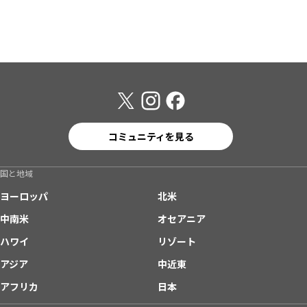
コミュニティを見る
国と地域
ヨーロッパ
北米
中南米
オセアニア
ハワイ
リゾート
アジア
中近東
アフリカ
日本