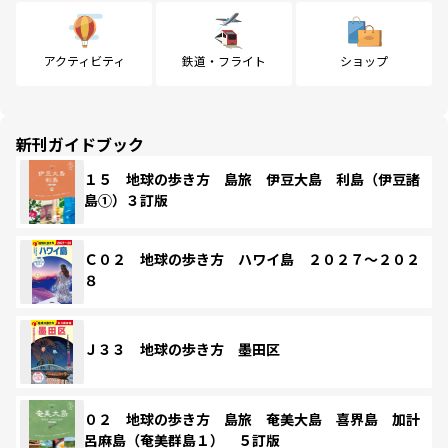
アクティビティ
鉄道・フライト
ショップ
新刊ガイドブック
１５ 地球の歩き方 島旅 伊豆大島 利島（伊豆諸
島①）３訂版
Ｃ０２ 地球の歩き方 ハワイ島 ２０２７～２０２
８
Ｊ３３ 地球の歩き方 墨田区
０２ 地球の歩き方 島旅 奄美大島 喜界島 加計
呂麻島（奄美群島１） ５訂版