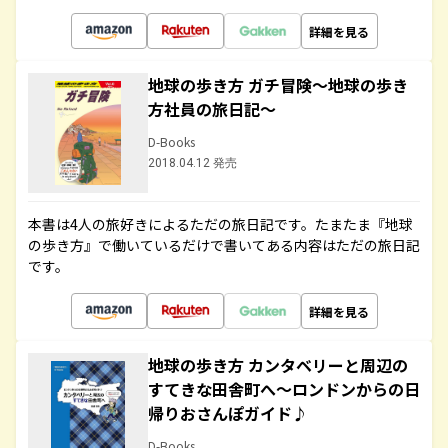
詳細を見る
地球の歩き方 ガチ冒険～地球の歩き
方社員の旅日記～
D-Books
2018.04.12 発売
本書は4人の旅好きによるただの旅日記です。たまたま『地球
の歩き方』で働いているだけで書いてある内容はただの旅日記
です。
詳細を見る
地球の歩き方 カンタベリーと周辺の
すてきな田舎町へ～ロンドンからの日
帰りおさんぽガイド♪
D-Books