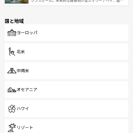
シンガポール。未来的な建築物が並ぶマリーナベイ、歴史
ける。 なお、新着のタイ情報は
コンテンツ一覧
を参照して
そう。 なお、新着の香港情報は
コンテンツ一覧
を参照して
と伝統を感じられるエスニックタウン、多数の緑豊かな公
ほしい。
ほしい。
園や自然保護区など、自然が調和した近代的な景観と文化
の多様性あふれるカラフルな町は、どこを歩いても新しい
国と地域
発見がある。さらに、治安のよさや充実した公共交通機関
も、旅行者にとっては魅力的なポイント。グルメも豊富
で、ホーカーズは地元の風情を楽しめる外せないスポット
ヨーロッパ
だ。訪れる人を飽きさせないシンガポールで、多様な魅力
を体感しよう。 なお、新着のシンガポール情報は
コンテン
ツ一覧
を参照してほしい。
北米
中南米
オセアニア
ハワイ
リゾート