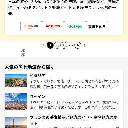
日本の城や古戦場、武将ゆかりの史跡、展示施設など、戦国時
代にまつわるスポットを徹底ガイドする歴史ファン必携の一
冊。
詳細を見る
…
1
2
3
6
AD
AD
人気の国と地域から探す
イタリア
イタリアは歴史、文化、グルメ、自然と多彩な魅力にあふ
れた国。
ローマ
の古代遺跡やフィレンツェのルネッサンス
美術、ヴェネツィアの運河など、歴史あるスポットはもち
スペイン
ろん、トスカーナの美しい田園風景やアマルフィ海岸の絶
景など、自然景観も見逃せない。観光の合間には、本場の
イベリア半島のほぼ80％を占めるスペインは、太陽が降り
ピザやパスタなど、絶品のイタリア料理を堪能することも
注ぐ地中海沿岸から雄大なピレネー山脈まで、多彩な自然
できる。朝目覚めてから夜眠るまで、すべての瞬間を楽し
と文化が詰まったヨーロッパ屈指の旅行先だ。多様な地域
フランスの基本情報と観光ガイド・有名観光スポ
ませてくれるイタリアで、忘れられない旅をしてみよう！
文化が根付くこの国では、情熱的なフラメンコ、熱気あふ
なお、新着のイタリア情報は
コンテンツ一覧
を参照してほ
れる闘牛、そして美味しいタパスが生活の一部となってい
ット
しい。
る。首都マドリードの洗練された雰囲気や、バルセロナの