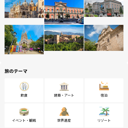
旅のテーマ
飲食
建築・アート
宿泊
イベント・観戦
世界遺産
リゾート