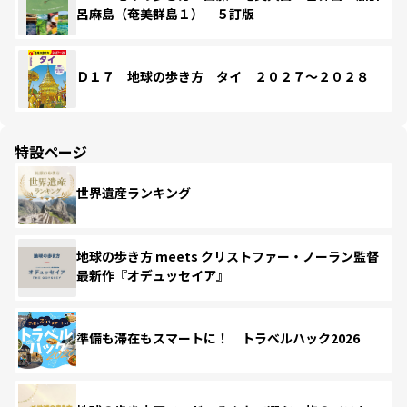
呂麻島（奄美群島１） ５訂版
Ｄ１７ 地球の歩き方 タイ ２０２７～２０２８
特設ページ
世界遺産ランキング
地球の歩き方 meets クリストファー・ノーラン監督
最新作『オデュッセイア』
準備も滞在もスマートに！ トラベルハック2026