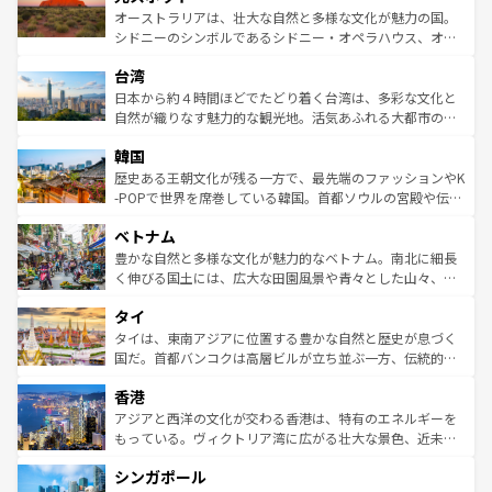
しみながら、その多様性と豊かな歴史を感じることができ
おすすめ。エメラルドグリーンに輝く海をはじめ、豊かな
オーストラリアは、壮大な自然と多様な文化が魅力の国。
るだろう。車でのロードトリップや列車の旅も、アメリカ
文化や歴史が息づいている。「アロハスピリット」と呼ば
シドニーのシンボルであるシドニー・オペラハウス、オー
ならではの贅沢な旅のスタイルだ。 なお、新着のアメリカ
れるおもてなしの心で訪れる人々を迎えてくれるハワイの
ストラリア東海岸北部に広がる大サンゴ礁地帯グレートバ
情報は
コンテンツ一覧
を参照してほしい。
人々、おいしいローカルフードやハワイアンミュージッ
台湾
リアリーフや大陸中央部にそびえるウルル（エアーズロッ
ク、伝統的なフラダンスなど、すべてがハワイの魅力を彩
ク）、タスマニアの美しい原生林やケアンズの熱帯雨林な
日本から約４時間ほどでたどり着く台湾は、多彩な文化と
っている。訪れるたびに新しい発見と感動が待っているハ
ど、見どころがたくさん。また、カフェやワイン、オージ
自然が織りなす魅力的な観光地。活気あふれる大都市の台
ワイを、存分に味わってほしい。 なお、新着のハワイ情報
ービーフなどの食文化も豊かで、美味しいものであふれて
北やノスタルジックな町並みが人気な九份（ジォウフェ
は
コンテンツ一覧
を参照してほしい。
韓国
いる。アクティビティも充実しており、サーフィンやダイ
ン）、静ひつな山岳地帯である台湾東部など、都市の喧騒
ビング、ハイキングなど、アウトドア好きにはたまらな
と山間の静けさが共存しており、訪れる人に新しい発見と
歴史ある王朝文化が残る一方で、最先端のファッションやK
い。オーストラリアの多彩な魅力を存分に味わいつくそ
驚きをもたらしてくれる。また、奥深い台湾の食文化も魅
-POPで世界を席巻している韓国。首都ソウルの宮殿や伝統
う。 なお、新着のオーストラリア情報は
コンテンツ一覧
を
力で、夜市などの屋台グルメから高級料理、ヘルシーで美
家屋が並ぶエリアでは韓国の歴史と文化に浸ることがで
参照してほしい。
ベトナム
容にもいいと評判のスイーツなど、バラエティ豊かな料理
き、地方に足を延ばせば四季折々の自然美を楽しむことが
が味わえる。 なお、新着の台湾情報は
コンテンツ一覧
を参
できる。そして、キムチや焼肉、絶品のストリートフード
豊かな自然と多様な文化が魅力的なベトナム。南北に細長
照してほしい。
まで、さまざまな韓国料理が待っている。夜には、韓国な
く伸びる国土には、広大な田園風景や青々とした山々、世
らではのナイトライフも堪能できる。あたたかいホスピタ
界遺産に登録された壮大な自然景観が点在し、都市部では
タイ
リティに包まれながら、韓国の多彩な魅力を心ゆくまで味
急速な発展と共に伝統が息づく。ハノイの古い町並みやホ
わってみてほしい。 なお、新着の韓国情報は
コンテンツ一
ーチミン市のフランス統治時代の建物も、独特の雰囲気を
タイは、東南アジアに位置する豊かな自然と歴史が息づく
覧
を参照してほしい。
醸し出している。また、バラエティの豊かさとおいしさで
国だ。首都バンコクは高層ビルが立ち並ぶ一方、伝統的な
世界中の食通を魅了してやまないベトナム料理も魅力のひ
寺院や市場がいたるところに点在し、古きよき文化と現代
香港
とつ。フォーやバインミー、ベトナムコーヒーなどは、ぜ
の活気が交差している。北部ではチェンマイなどの山岳地
ひ現地で味わいたい。どの地域を訪れてもあたたかい人々
帯で自然と触れ合い、南部ではプーケットやクラビの美し
アジアと西洋の文化が交わる香港は、特有のエネルギーを
が旅行者を迎えてくれるので、きっと忘れられない旅にな
いビーチでリゾート気分を楽しむことができる。タイ料理
もっている。ヴィクトリア湾に広がる壮大な景色、近未来
るはずだ。 なお、新着のベトナム情報は
コンテンツ一覧
を
は世界的に有名で、屋台から高級レストランまで味覚を刺
的なアートスポット、そして歴史と現代が融合した町並
参照してほしい。
シンガポール
激する。気候は一年中温暖で、どの季節にも異なる楽しみ
み、どこを訪れても感動するはず。観光スポットが密集し