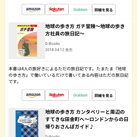
詳細を見る
地球の歩き方 ガチ冒険～地球の歩き
方社員の旅日記～
D-Books
2018.04.12 発売
本書は4人の旅好きによるただの旅日記です。たまたま『地球
の歩き方』で働いているだけで書いてある内容はただの旅日記
です。
詳細を見る
地球の歩き方 カンタベリーと周辺の
すてきな田舎町へ～ロンドンからの日
帰りおさんぽガイド♪
D-Books