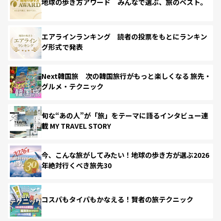
地球の歩き方アワード みんなで選ぶ、旅のベスト。
エアラインランキング 読者の投票をもとにランキン
グ形式で発表
Next韓国旅 次の韓国旅行がもっと楽しくなる 旅先・
グルメ・テクニック
旬な“あの人”が「旅」をテーマに語るインタビュー連
載 MY TRAVEL STORY
今、こんな旅がしてみたい！地球の歩き方が選ぶ2026
年絶対行くべき旅先30
コスパもタイパもかなえる！賢者の旅テクニック