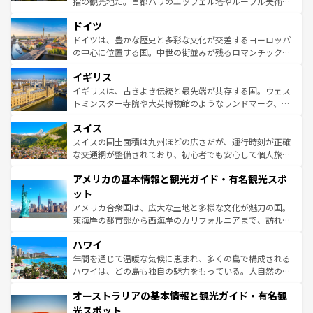
指の観光地だ。首都パリのエッフェル塔やルーブル美術館
の城塞都市、穏やかなビーチリゾートまで多彩な表情を見
といった象徴的なスポットから、田舎町の古風な美しさま
せる。地方によって風土や気候が異なるスペインはその個
ドイツ
で、幅広い魅力が詰まっている。華麗な宮殿、歴史的な大
性で訪れる人を魅了する。 なお、新着のスペイン情報は
コ
聖堂、美しいビーチ、そして豊かな自然が、訪れる者を心
ドイツは、豊かな歴史と多彩な文化が交差するヨーロッパ
ンテンツ一覧
を参照してほしい。
から魅了する。また、フランスは美食の国としても知ら
の中心に位置する国。中世の街並みが残るロマンチック街
れ、フランス料理はユネスコ無形文化遺産にも登録されて
道から、未来を先取りするようなモダンな都市まで多様な
イギリス
いる。シャンパンの発祥地であるランス、プロヴァンスの
顔を持つこの国は、どこを歩いても飽きることがない。ベ
香り高いラベンダー畑など、多彩な楽しみ方が可能だ。さ
ルリンの文化的活気、バイエルン州のアルプスの絶景、そ
イギリスは、古きよき伝統と最先端が共存する国。ウェス
らに、パリ以外の地域にも魅力が溢れており、どの街角に
してライン川沿いのワイン畑といった風景は必見。ビール
トミンスター寺院や大英博物館のようなランドマーク、歴
も豊かな歴史と文化が息づいている。パリ以外の個性あふ
とソーセージを味わいながら地元の人と過ごす楽しい時間
史ある大学都市、美しい丘陵地帯や牧歌的な風景など、エ
れる地方に足を運ぶとそれぞれで全く異なる文化を体験で
スイス
は、お酒好きな人にはぜひ体験してほしい。 なお、新着の
リアごとに異なる魅力がある。また、優雅なアフタヌーン
きるだろう。 なお、新着のフランス情報は
コンテンツ一覧
ドイツ情報は
コンテンツ一覧
を参照してほしい。
ティー、ビール好きにはたまらない英国パブ、サッカー観
スイスの国土面積は九州ほどの広さだが、運行時刻が正確
を参照してほしい。
戦など、本場だからこそできる体験も豊富。イギリスを旅
な交通網が整備されており、初心者でも安心して個人旅行
して楽しみつくそう。 なお、新着のイギリス情報は
コンテ
を楽しめる。日本同様に時刻表どおりの旅が可能だ。中世
アメリカの基本情報と観光ガイド・有名観光スポ
ンツ一覧
を参照してほしい。
の建物がそのまま残る町や、スイスならではのユニークな
博物館もあり、アルプス観光だけでなく町歩きも満喫する
ット
ことができる。国民の所得が高いため物価も高いが、旅行
アメリカ合衆国は、広大な土地と多様な文化が魅力の国。
者向けの交通パス提供のサービスもあり、うまく活用すれ
東海岸の都市部から西海岸のカリフォルニアまで、訪れる
ば市内交通費無料で観光を楽しむこともできる。 なお、新
場所ごとに異なる風景と体験が待っている。ニューヨーク
着のスイス情報は
コンテンツ一覧
を参照してほしい。
ハワイ
のような巨大都市は、観光、ショッピング、エンターテイ
ンメントが詰まった刺激的なスポットだ。一方、アメリカ
年間を通じて温暖な気候に恵まれ、多くの島で構成される
西部には大自然が広がり、グランドキャニオンやイエロー
ハワイは、どの島も独自の魅力をもっている。大自然の神
ストーン国立公園といった絶景が堪能できる。さらに、南
秘を感じたいなら、火山が生み出した壮大な景観を誇るハ
オーストラリアの基本情報と観光ガイド・有名観
部のニューオーリンズでは、音楽と美食が融合した独特の
ワイ島は見逃せない。また、定番の観光地といえばオアフ
文化が魅力。旅行者はアメリカの各地域で異なる魅力を楽
島だが、静かな自然を求めるならマウイ島やカウアイ島が
光スポット