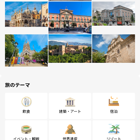
旅のテーマ
飲食
建築・アート
宿泊
イベント・観戦
世界遺産
リゾート