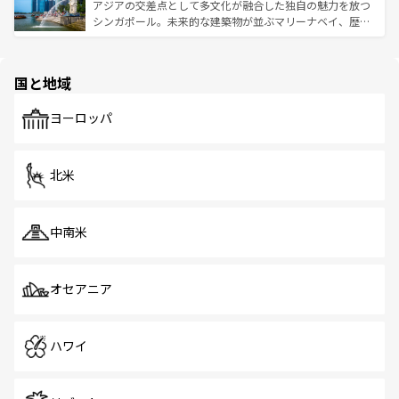
が待っている。親しみやすいタイの人々、仏教を中心とし
ており、効率よく見どころを回れるのも魅力。息をのむよ
アジアの交差点として多文化が融合した独自の魅力を放つ
た文化、そして多様な観光資源が、訪れる旅人を魅了し続
うな絶景から文化的な体験まで、香港を存分に楽しみ尽く
シンガポール。未来的な建築物が並ぶマリーナベイ、歴史
ける。 なお、新着のタイ情報は
コンテンツ一覧
を参照して
そう。 なお、新着の香港情報は
コンテンツ一覧
を参照して
と伝統を感じられるエスニックタウン、多数の緑豊かな公
ほしい。
ほしい。
園や自然保護区など、自然が調和した近代的な景観と文化
の多様性あふれるカラフルな町は、どこを歩いても新しい
国と地域
発見がある。さらに、治安のよさや充実した公共交通機関
も、旅行者にとっては魅力的なポイント。グルメも豊富
で、ホーカーズは地元の風情を楽しめる外せないスポット
ヨーロッパ
だ。訪れる人を飽きさせないシンガポールで、多様な魅力
を体感しよう。 なお、新着のシンガポール情報は
コンテン
ツ一覧
を参照してほしい。
北米
中南米
オセアニア
ハワイ