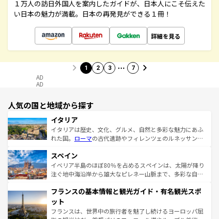
１万人の訪日外国人を案内したガイドが、日本人にこそ伝えた
い日本の魅力が満載。日本の再発見ができる１冊！
詳細を見る
…
1
2
3
7
AD
AD
人気の国と地域から探す
イタリア
イタリアは歴史、文化、グルメ、自然と多彩な魅力にあふ
れた国。
ローマ
の古代遺跡やフィレンツェのルネッサンス
美術、ヴェネツィアの運河など、歴史あるスポットはもち
スペイン
ろん、トスカーナの美しい田園風景やアマルフィ海岸の絶
景など、自然景観も見逃せない。観光の合間には、本場の
イベリア半島のほぼ80％を占めるスペインは、太陽が降り
ピザやパスタなど、絶品のイタリア料理を堪能することも
注ぐ地中海沿岸から雄大なピレネー山脈まで、多彩な自然
できる。朝目覚めてから夜眠るまで、すべての瞬間を楽し
と文化が詰まったヨーロッパ屈指の旅行先だ。多様な地域
フランスの基本情報と観光ガイド・有名観光スポ
ませてくれるイタリアで、忘れられない旅をしてみよう！
文化が根付くこの国では、情熱的なフラメンコ、熱気あふ
なお、新着のイタリア情報は
コンテンツ一覧
を参照してほ
れる闘牛、そして美味しいタパスが生活の一部となってい
ット
しい。
る。首都マドリードの洗練された雰囲気や、バルセロナの
フランスは、世界中の旅行者を魅了し続けるヨーロッパ屈
アートに溢れた街角から、地方では古代ローマ遺跡や中世