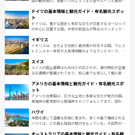
指の観光地だ。首都パリのエッフェル塔やルーブル美術館
の城塞都市、穏やかなビーチリゾートまで多彩な表情を見
といった象徴的なスポットから、田舎町の古風な美しさま
せる。地方によって風土や気候が異なるスペインはその個
ドイツの基本情報と観光ガイド・有名観光スポッ
で、幅広い魅力が詰まっている。華麗な宮殿、歴史的な大
性で訪れる人を魅了する。 なお、新着のスペイン情報は
コ
聖堂、美しいビーチ、そして豊かな自然が、訪れる者を心
ト
ンテンツ一覧
を参照してほしい。
から魅了する。また、フランスは美食の国としても知ら
ドイツは、豊かな歴史と多彩な文化が交差するヨーロッパ
れ、フランス料理はユネスコ無形文化遺産にも登録されて
の中心に位置する国。中世の街並みが残るロマンチック街
いる。シャンパンの発祥地であるランス、プロヴァンスの
道から、未来を先取りするようなモダンな都市まで多様な
香り高いラベンダー畑など、多彩な楽しみ方が可能だ。さ
イギリス
顔を持つこの国は、どこを歩いても飽きることがない。ベ
らに、パリ以外の地域にも魅力が溢れており、どの街角に
ルリンの文化的活気、バイエルン州のアルプスの絶景、そ
イギリスは、古きよき伝統と最先端が共存する国。ウェス
も豊かな歴史と文化が息づいている。パリ以外の個性あふ
してライン川沿いのワイン畑といった風景は必見。ビール
トミンスター寺院や大英博物館のようなランドマーク、歴
れる地方に足を運ぶとそれぞれで全く異なる文化を体験で
とソーセージを味わいながら地元の人と過ごす楽しい時間
史ある大学都市、美しい丘陵地帯や牧歌的な風景など、エ
きるだろう。 なお、新着のフランス情報は
コンテンツ一覧
スイス
は、お酒好きな人にはぜひ体験してほしい。 なお、新着の
リアごとに異なる魅力がある。また、優雅なアフタヌーン
を参照してほしい。
ドイツ情報は
コンテンツ一覧
を参照してほしい。
ティー、ビール好きにはたまらない英国パブ、サッカー観
スイスの国土面積は九州ほどの広さだが、運行時刻が正確
戦など、本場だからこそできる体験も豊富。イギリスを旅
な交通網が整備されており、初心者でも安心して個人旅行
して楽しみつくそう。 なお、新着のイギリス情報は
コンテ
を楽しめる。日本同様に時刻表どおりの旅が可能だ。中世
アメリカの基本情報と観光ガイド・有名観光スポ
ンツ一覧
を参照してほしい。
の建物がそのまま残る町や、スイスならではのユニークな
博物館もあり、アルプス観光だけでなく町歩きも満喫する
ット
ことができる。国民の所得が高いため物価も高いが、旅行
アメリカ合衆国は、広大な土地と多様な文化が魅力の国。
者向けの交通パス提供のサービスもあり、うまく活用すれ
東海岸の都市部から西海岸のカリフォルニアまで、訪れる
ば市内交通費無料で観光を楽しむこともできる。 なお、新
場所ごとに異なる風景と体験が待っている。ニューヨーク
着のスイス情報は
コンテンツ一覧
を参照してほしい。
ハワイ
のような巨大都市は、観光、ショッピング、エンターテイ
ンメントが詰まった刺激的なスポットだ。一方、アメリカ
年間を通じて温暖な気候に恵まれ、多くの島で構成される
西部には大自然が広がり、グランドキャニオンやイエロー
ハワイは、どの島も独自の魅力をもっている。大自然の神
ストーン国立公園といった絶景が堪能できる。さらに、南
秘を感じたいなら、火山が生み出した壮大な景観を誇るハ
オーストラリアの基本情報と観光ガイド・有名観
部のニューオーリンズでは、音楽と美食が融合した独特の
ワイ島は見逃せない。また、定番の観光地といえばオアフ