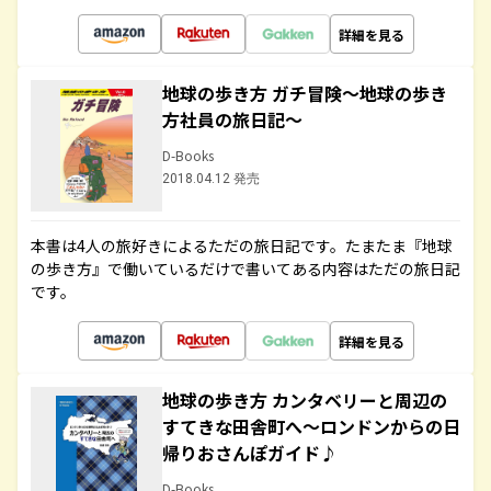
詳細を見る
地球の歩き方 ガチ冒険～地球の歩き
方社員の旅日記～
D-Books
2018.04.12 発売
本書は4人の旅好きによるただの旅日記です。たまたま『地球
の歩き方』で働いているだけで書いてある内容はただの旅日記
です。
詳細を見る
地球の歩き方 カンタベリーと周辺の
すてきな田舎町へ～ロンドンからの日
帰りおさんぽガイド♪
D-Books