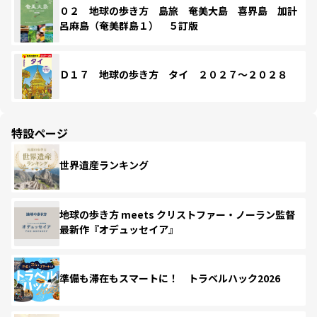
０２ 地球の歩き方 島旅 奄美大島 喜界島 加計
呂麻島（奄美群島１） ５訂版
Ｄ１７ 地球の歩き方 タイ ２０２７～２０２８
特設ページ
世界遺産ランキング
地球の歩き方 meets クリストファー・ノーラン監督
最新作『オデュッセイア』
準備も滞在もスマートに！ トラベルハック2026