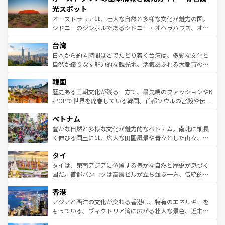
文化が魅力。旅行者はアメリカの各地域で異なる魅力を楽
島だが、静かな自然を求めるならマウイ島やカウアイ島が
光スポット
しみながら、その多様性と豊かな歴史を感じることができ
おすすめ。エメラルドグリーンに輝く海をはじめ、豊かな
オーストラリアは、壮大な自然と多様な文化が魅力の国。
るだろう。車でのロードトリップや列車の旅も、アメリカ
文化や歴史が息づいている。「アロハスピリット」と呼ば
シドニーのシンボルであるシドニー・オペラハウス、オー
ならではの贅沢な旅のスタイルだ。 なお、新着のアメリカ
れるおもてなしの心で訪れる人々を迎えてくれるハワイの
ストラリア東海岸北部に広がる大サンゴ礁地帯グレートバ
情報は
コンテンツ一覧
を参照してほしい。
人々、おいしいローカルフードやハワイアンミュージッ
台湾
リアリーフや大陸中央部にそびえるウルル（エアーズロッ
ク、伝統的なフラダンスなど、すべてがハワイの魅力を彩
ク）、タスマニアの美しい原生林やケアンズの熱帯雨林な
日本から約４時間ほどでたどり着く台湾は、多彩な文化と
っている。訪れるたびに新しい発見と感動が待っているハ
ど、見どころがたくさん。また、カフェやワイン、オージ
自然が織りなす魅力的な観光地。活気あふれる大都市の台
ワイを、存分に味わってほしい。 なお、新着のハワイ情報
ービーフなどの食文化も豊かで、美味しいものであふれて
北やノスタルジックな町並みが人気な九份（ジォウフェ
は
コンテンツ一覧
を参照してほしい。
韓国
いる。アクティビティも充実しており、サーフィンやダイ
ン）、静ひつな山岳地帯である台湾東部など、都市の喧騒
ビング、ハイキングなど、アウトドア好きにはたまらな
と山間の静けさが共存しており、訪れる人に新しい発見と
歴史ある王朝文化が残る一方で、最先端のファッションやK
い。オーストラリアの多彩な魅力を存分に味わいつくそ
驚きをもたらしてくれる。また、奥深い台湾の食文化も魅
-POPで世界を席巻している韓国。首都ソウルの宮殿や伝統
う。 なお、新着のオーストラリア情報は
コンテンツ一覧
を
力で、夜市などの屋台グルメから高級料理、ヘルシーで美
家屋が並ぶエリアでは韓国の歴史と文化に浸ることがで
参照してほしい。
ベトナム
容にもいいと評判のスイーツなど、バラエティ豊かな料理
き、地方に足を延ばせば四季折々の自然美を楽しむことが
が味わえる。 なお、新着の台湾情報は
コンテンツ一覧
を参
できる。そして、キムチや焼肉、絶品のストリートフード
豊かな自然と多様な文化が魅力的なベトナム。南北に細長
照してほしい。
まで、さまざまな韓国料理が待っている。夜には、韓国な
く伸びる国土には、広大な田園風景や青々とした山々、世
らではのナイトライフも堪能できる。あたたかいホスピタ
界遺産に登録された壮大な自然景観が点在し、都市部では
タイ
リティに包まれながら、韓国の多彩な魅力を心ゆくまで味
急速な発展と共に伝統が息づく。ハノイの古い町並みやホ
わってみてほしい。 なお、新着の韓国情報は
コンテンツ一
ーチミン市のフランス統治時代の建物も、独特の雰囲気を
タイは、東南アジアに位置する豊かな自然と歴史が息づく
覧
を参照してほしい。
醸し出している。また、バラエティの豊かさとおいしさで
国だ。首都バンコクは高層ビルが立ち並ぶ一方、伝統的な
世界中の食通を魅了してやまないベトナム料理も魅力のひ
寺院や市場がいたるところに点在し、古きよき文化と現代
香港
とつ。フォーやバインミー、ベトナムコーヒーなどは、ぜ
の活気が交差している。北部ではチェンマイなどの山岳地
ひ現地で味わいたい。どの地域を訪れてもあたたかい人々
帯で自然と触れ合い、南部ではプーケットやクラビの美し
アジアと西洋の文化が交わる香港は、特有のエネルギーを
が旅行者を迎えてくれるので、きっと忘れられない旅にな
いビーチでリゾート気分を楽しむことができる。タイ料理
もっている。ヴィクトリア湾に広がる壮大な景色、近未来
るはずだ。 なお、新着のベトナム情報は
コンテンツ一覧
を
は世界的に有名で、屋台から高級レストランまで味覚を刺
的なアートスポット、そして歴史と現代が融合した町並