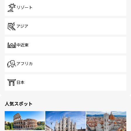
リゾート
アジア
中近東
アフリカ
日本
人気スポット