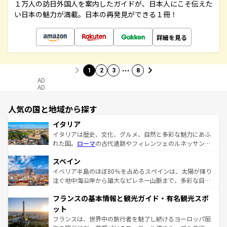
１万人の訪日外国人を案内したガイドが、日本人にこそ伝えた
い日本の魅力が満載。日本の再発見ができる１冊！
詳細を見る
…
1
2
3
8
AD
AD
人気の国と地域から探す
イタリア
イタリアは歴史、文化、グルメ、自然と多彩な魅力にあふ
れた国。
ローマ
の古代遺跡やフィレンツェのルネッサンス
美術、ヴェネツィアの運河など、歴史あるスポットはもち
スペイン
ろん、トスカーナの美しい田園風景やアマルフィ海岸の絶
景など、自然景観も見逃せない。観光の合間には、本場の
イベリア半島のほぼ80％を占めるスペインは、太陽が降り
ピザやパスタなど、絶品のイタリア料理を堪能することも
注ぐ地中海沿岸から雄大なピレネー山脈まで、多彩な自然
できる。朝目覚めてから夜眠るまで、すべての瞬間を楽し
と文化が詰まったヨーロッパ屈指の旅行先だ。多様な地域
フランスの基本情報と観光ガイド・有名観光スポ
ませてくれるイタリアで、忘れられない旅をしてみよう！
文化が根付くこの国では、情熱的なフラメンコ、熱気あふ
なお、新着のイタリア情報は
コンテンツ一覧
を参照してほ
れる闘牛、そして美味しいタパスが生活の一部となってい
ット
しい。
る。首都マドリードの洗練された雰囲気や、バルセロナの
フランスは、世界中の旅行者を魅了し続けるヨーロッパ屈
アートに溢れた街角から、地方では古代ローマ遺跡や中世