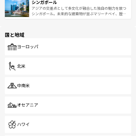
参照してほしい。
シンガポール
激する。気候は一年中温暖で、どの季節にも異なる楽しみ
み、どこを訪れても感動するはず。観光スポットが密集し
が待っている。親しみやすいタイの人々、仏教を中心とし
ており、効率よく見どころを回れるのも魅力。息をのむよ
アジアの交差点として多文化が融合した独自の魅力を放つ
た文化、そして多様な観光資源が、訪れる旅人を魅了し続
うな絶景から文化的な体験まで、香港を存分に楽しみ尽く
シンガポール。未来的な建築物が並ぶマリーナベイ、歴史
ける。 なお、新着のタイ情報は
コンテンツ一覧
を参照して
そう。 なお、新着の香港情報は
コンテンツ一覧
を参照して
と伝統を感じられるエスニックタウン、多数の緑豊かな公
ほしい。
ほしい。
園や自然保護区など、自然が調和した近代的な景観と文化
の多様性あふれるカラフルな町は、どこを歩いても新しい
国と地域
発見がある。さらに、治安のよさや充実した公共交通機関
も、旅行者にとっては魅力的なポイント。グルメも豊富
で、ホーカーズは地元の風情を楽しめる外せないスポット
ヨーロッパ
だ。訪れる人を飽きさせないシンガポールで、多様な魅力
を体感しよう。 なお、新着のシンガポール情報は
コンテン
ツ一覧
を参照してほしい。
北米
中南米
オセアニア
ハワイ