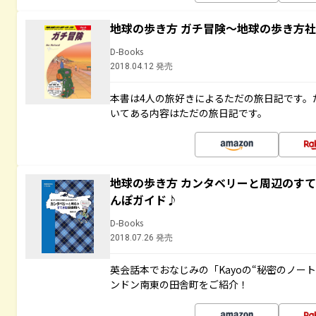
地球の歩き方 ガチ冒険～地球の歩き方
D-Books
2018.04.12 発売
本書は4人の旅好きによるただの旅日記です。
いてある内容はただの旅日記です。
地球の歩き方 カンタベリーと周辺のす
んぽガイド♪
D-Books
2018.07.26 発売
英会話本でおなじみの「Kayoの“秘密のノー
ンドン南東の田舎町をご紹介！