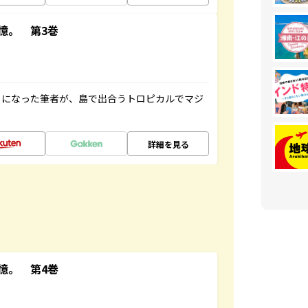
憶。 第3巻
とになった筆者が、島で出合うトロピカルでマジ
詳細を見る
憶。 第4巻