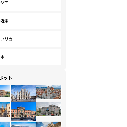
アジア
中近東
アフリカ
日本
ポット