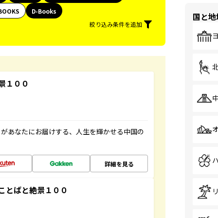
BOOKS
D-Books
国と地
絞り込み条件を追加
景１００
」があなたにお届けする、人生を輝かせる中国の
詳細を見る
ことばと絶景１００