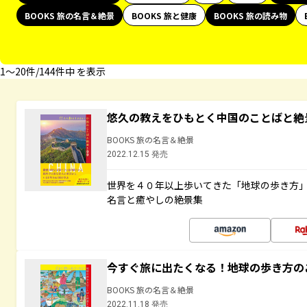
BOOKS 旅の名言＆絶景
BOOKS 旅と健康
BOOKS 旅の読み物
1〜20件/144件中 を表示
悠久の教えをひもとく中国のことばと絶
BOOKS 旅の名言＆絶景
2022.12.15 発売
世界を４０年以上歩いてきた「地球の歩き方
名言と癒やしの絶景集
今すぐ旅に出たくなる！地球の歩き方の
BOOKS 旅の名言＆絶景
2022.11.18 発売