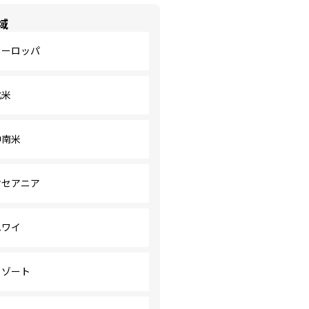
域
ヨーロッパ
北米
中南米
オセアニア
ハワイ
リゾート