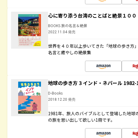
心に寄り添う台湾のことばと絶景１００
BOOKS 旅の名言＆絶景
2022.11.04 発売
世界を４０年以上歩いてきた「地球の歩き方
名言と癒やしの絶景集
地球の歩き方 3 インド・ネパール 1982
D-Books
2018.12.20 発売
1981年、旅人のバイブルとして登場した地
の旅を思い出して欲しい1冊です。