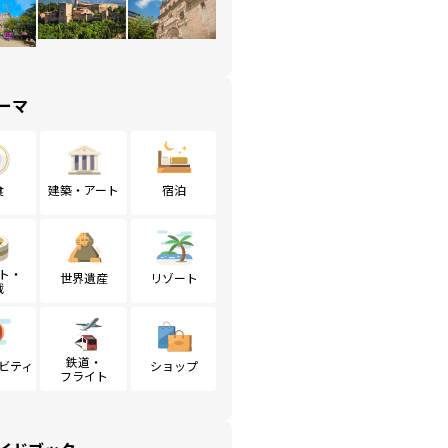
ーマ
食
建築・アート
宿泊
ト・
世界遺産
リゾート
戦
鉄道・
ビティ
ショップ
フライト