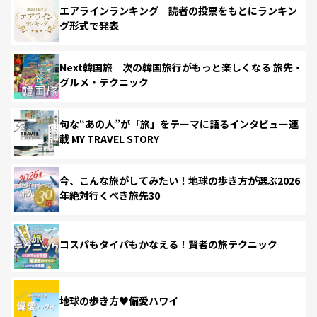
エアラインランキング 読者の投票をもとにランキン
グ形式で発表
Next韓国旅 次の韓国旅行がもっと楽しくなる 旅先・
グルメ・テクニック
旬な“あの人”が「旅」をテーマに語るインタビュー連
載 MY TRAVEL STORY
今、こんな旅がしてみたい！地球の歩き方が選ぶ2026
年絶対行くべき旅先30
コスパもタイパもかなえる！賢者の旅テクニック
地球の歩き方♥偏愛ハワイ