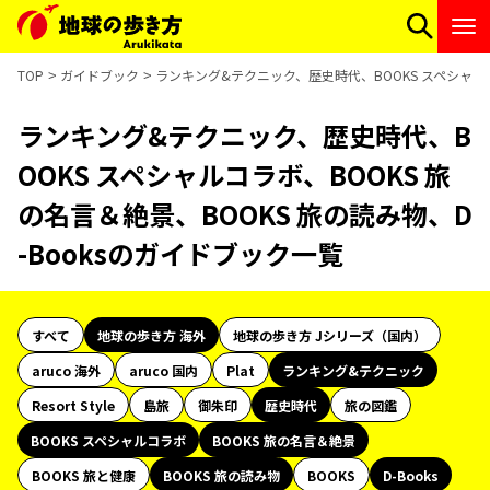
TOP
ガイドブック
ランキング&テクニック、歴史時代、BOOKS スペシャルコ
ランキング&テクニック、歴史時代、B
OOKS スペシャルコラボ、BOOKS 旅
の名言＆絶景、BOOKS 旅の読み物、D
-Booksのガイドブック一覧
すべて
地球の歩き方 海外
地球の歩き方 Jシリーズ（国内）
aruco 海外
aruco 国内
Plat
ランキング&テクニック
Resort Style
島旅
御朱印
歴史時代
旅の図鑑
BOOKS スペシャルコラボ
BOOKS 旅の名言＆絶景
BOOKS 旅と健康
BOOKS 旅の読み物
BOOKS
D-Books