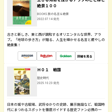
絶景１００
BOOKS 旅の名言＆絶景
2022.07.14 発売
古きと新しき、東と西が調和するオリエンタルな世界、アラ
ブ。「地球の歩き方」が贈る、人生を輝かせる名言と癒やしの
絶景集！
詳細を見る
Ｈ０１ 戦国
歴史時代
2025.10.23 発売
日本の城や古戦場、武将ゆかりの史跡、展示施設など、戦国時
代にまつわるスポットを徹底ガイドする歴史ファン必携の一