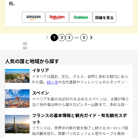
冊。
詳細を見る
…
1
2
3
5
AD
AD
人気の国と地域から探す
イタリア
イタリアは歴史、文化、グルメ、自然と多彩な魅力にあふ
れた国。
ローマ
の古代遺跡やフィレンツェのルネッサンス
美術、ヴェネツィアの運河など、歴史あるスポットはもち
スペイン
ろん、トスカーナの美しい田園風景やアマルフィ海岸の絶
景など、自然景観も見逃せない。観光の合間には、本場の
イベリア半島のほぼ80％を占めるスペインは、太陽が降り
ピザやパスタなど、絶品のイタリア料理を堪能することも
注ぐ地中海沿岸から雄大なピレネー山脈まで、多彩な自然
できる。朝目覚めてから夜眠るまで、すべての瞬間を楽し
と文化が詰まったヨーロッパ屈指の旅行先だ。多様な地域
フランスの基本情報と観光ガイド・有名観光スポ
ませてくれるイタリアで、忘れられない旅をしてみよう！
文化が根付くこの国では、情熱的なフラメンコ、熱気あふ
なお、新着のイタリア情報は
コンテンツ一覧
を参照してほ
れる闘牛、そして美味しいタパスが生活の一部となってい
ット
しい。
る。首都マドリードの洗練された雰囲気や、バルセロナの
フランスは、世界中の旅行者を魅了し続けるヨーロッパ屈
アートに溢れた街角から、地方では古代ローマ遺跡や中世
指の観光地だ。首都パリのエッフェル塔やルーブル美術館
の城塞都市、穏やかなビーチリゾートまで多彩な表情を見