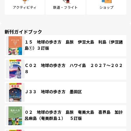
アクティビティ
鉄道・フライト
ショップ
新刊ガイドブック
１５ 地球の歩き方 島旅 伊豆大島 利島（伊豆諸
島①）３訂版
Ｃ０２ 地球の歩き方 ハワイ島 ２０２７～２０２
８
Ｊ３３ 地球の歩き方 墨田区
０２ 地球の歩き方 島旅 奄美大島 喜界島 加計
呂麻島（奄美群島１） ５訂版