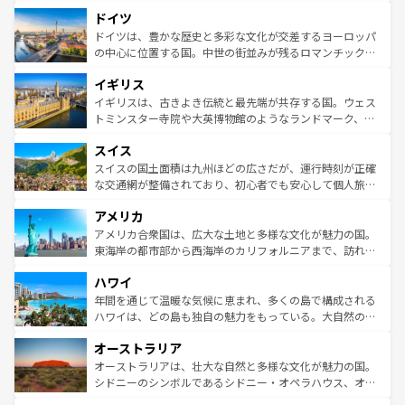
といった象徴的なスポットから、田舎町の古風な美しさま
せる。地方によって風土や気候が異なるスペインはその個
ドイツ
で、幅広い魅力が詰まっている。華麗な宮殿、歴史的な大
性で訪れる人を魅了する。 なお、新着のスペイン情報は
コ
聖堂、美しいビーチ、そして豊かな自然が、訪れる者を心
ドイツは、豊かな歴史と多彩な文化が交差するヨーロッパ
ンテンツ一覧
を参照してほしい。
から魅了する。また、フランスは美食の国としても知ら
の中心に位置する国。中世の街並みが残るロマンチック街
れ、フランス料理はユネスコ無形文化遺産にも登録されて
道から、未来を先取りするようなモダンな都市まで多様な
イギリス
いる。シャンパンの発祥地であるランス、プロヴァンスの
顔を持つこの国は、どこを歩いても飽きることがない。ベ
香り高いラベンダー畑など、多彩な楽しみ方が可能だ。さ
ルリンの文化的活気、バイエルン州のアルプスの絶景、そ
イギリスは、古きよき伝統と最先端が共存する国。ウェス
らに、パリ以外の地域にも魅力が溢れており、どの街角に
してライン川沿いのワイン畑といった風景は必見。ビール
トミンスター寺院や大英博物館のようなランドマーク、歴
も豊かな歴史と文化が息づいている。パリ以外の個性あふ
とソーセージを味わいながら地元の人と過ごす楽しい時間
史ある大学都市、美しい丘陵地帯や牧歌的な風景など、エ
れる地方に足を運ぶとそれぞれで全く異なる文化を体験で
スイス
は、お酒好きな人にはぜひ体験してほしい。 なお、新着の
リアごとに異なる魅力がある。また、優雅なアフタヌーン
きるだろう。 なお、新着のフランス情報は
コンテンツ一覧
ドイツ情報は
コンテンツ一覧
を参照してほしい。
ティー、ビール好きにはたまらない英国パブ、サッカー観
スイスの国土面積は九州ほどの広さだが、運行時刻が正確
を参照してほしい。
戦など、本場だからこそできる体験も豊富。イギリスを旅
な交通網が整備されており、初心者でも安心して個人旅行
して楽しみつくそう。 なお、新着のイギリス情報は
コンテ
を楽しめる。日本同様に時刻表どおりの旅が可能だ。中世
アメリカ
ンツ一覧
を参照してほしい。
の建物がそのまま残る町や、スイスならではのユニークな
博物館もあり、アルプス観光だけでなく町歩きも満喫する
アメリカ合衆国は、広大な土地と多様な文化が魅力の国。
ことができる。国民の所得が高いため物価も高いが、旅行
東海岸の都市部から西海岸のカリフォルニアまで、訪れる
者向けの交通パス提供のサービスもあり、うまく活用すれ
場所ごとに異なる風景と体験が待っている。ニューヨーク
ハワイ
ば市内交通費無料で観光を楽しむこともできる。 なお、新
のような巨大都市は、観光、ショッピング、エンターテイ
着のスイス情報は
コンテンツ一覧
を参照してほしい。
ンメントが詰まった刺激的なスポットだ。一方、アメリカ
年間を通じて温暖な気候に恵まれ、多くの島で構成される
西部には大自然が広がり、グランドキャニオンやイエロー
ハワイは、どの島も独自の魅力をもっている。大自然の神
ストーン国立公園といった絶景が堪能できる。さらに、南
秘を感じたいなら、火山が生み出した壮大な景観を誇るハ
オーストラリア
部のニューオーリンズでは、音楽と美食が融合した独特の
ワイ島は見逃せない。また、定番の観光地といえばオアフ
文化が魅力。旅行者はアメリカの各地域で異なる魅力を楽
島だが、静かな自然を求めるならマウイ島やカウアイ島が
オーストラリアは、壮大な自然と多様な文化が魅力の国。
しみながら、その多様性と豊かな歴史を感じることができ
おすすめ。エメラルドグリーンに輝く海をはじめ、豊かな
シドニーのシンボルであるシドニー・オペラハウス、オー
るだろう。車でのロードトリップや列車の旅も、アメリカ
文化や歴史が息づいている。「アロハスピリット」と呼ば
ストラリア東海岸北部に広がる大サンゴ礁地帯グレートバ