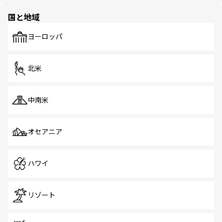
園や自然保護区など、自然が調和した近代的な景観と文化
の多様性あふれるカラフルな町は、どこを歩いても新しい
国と地域
発見がある。さらに、治安のよさや充実した公共交通機関
も、旅行者にとっては魅力的なポイント。グルメも豊富
で、ホーカーズは地元の風情を楽しめる外せないスポット
ヨーロッパ
だ。訪れる人を飽きさせないシンガポールで、多様な魅力
を体感しよう。 なお、新着のシンガポール情報は
コンテン
ツ一覧
を参照してほしい。
北米
中南米
オセアニア
ハワイ
リゾート