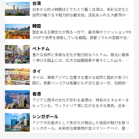
ならではの贅沢な旅のスタイルだ。 なお、新着のアメリカ
台湾
れるおもてなしの心で訪れる人々を迎えてくれるハワイの
リアリーフや大陸中央部にそびえるウルル（エアーズロッ
情報は
コンテンツ一覧
を参照してほしい。
人々、おいしいローカルフードやハワイアンミュージッ
ク）、タスマニアの美しい原生林やケアンズの熱帯雨林な
日本から約４時間ほどでたどり着く台湾は、多彩な文化と
ク、伝統的なフラダンスなど、すべてがハワイの魅力を彩
ど、見どころがたくさん。また、カフェやワイン、オージ
自然が織りなす魅力的な観光地。活気あふれる大都市の台
っている。訪れるたびに新しい発見と感動が待っているハ
ービーフなどの食文化も豊かで、美味しいものであふれて
北やノスタルジックな町並みが人気な九份（ジォウフェ
ワイを、存分に味わってほしい。 なお、新着のハワイ情報
韓国
いる。アクティビティも充実しており、サーフィンやダイ
ン）、静ひつな山岳地帯である台湾東部など、都市の喧騒
は
コンテンツ一覧
を参照してほしい。
ビング、ハイキングなど、アウトドア好きにはたまらな
と山間の静けさが共存しており、訪れる人に新しい発見と
歴史ある王朝文化が残る一方で、最先端のファッションやK
い。オーストラリアの多彩な魅力を存分に味わいつくそ
驚きをもたらしてくれる。また、奥深い台湾の食文化も魅
-POPで世界を席巻している韓国。首都ソウルの宮殿や伝統
う。 なお、新着のオーストラリア情報は
コンテンツ一覧
を
力で、夜市などの屋台グルメから高級料理、ヘルシーで美
家屋が並ぶエリアでは韓国の歴史と文化に浸ることがで
参照してほしい。
ベトナム
容にもいいと評判のスイーツなど、バラエティ豊かな料理
き、地方に足を延ばせば四季折々の自然美を楽しむことが
が味わえる。 なお、新着の台湾情報は
コンテンツ一覧
を参
できる。そして、キムチや焼肉、絶品のストリートフード
豊かな自然と多様な文化が魅力的なベトナム。南北に細長
照してほしい。
まで、さまざまな韓国料理が待っている。夜には、韓国な
く伸びる国土には、広大な田園風景や青々とした山々、世
らではのナイトライフも堪能できる。あたたかいホスピタ
界遺産に登録された壮大な自然景観が点在し、都市部では
タイ
リティに包まれながら、韓国の多彩な魅力を心ゆくまで味
急速な発展と共に伝統が息づく。ハノイの古い町並みやホ
わってみてほしい。 なお、新着の韓国情報は
コンテンツ一
ーチミン市のフランス統治時代の建物も、独特の雰囲気を
タイは、東南アジアに位置する豊かな自然と歴史が息づく
覧
を参照してほしい。
醸し出している。また、バラエティの豊かさとおいしさで
国だ。首都バンコクは高層ビルが立ち並ぶ一方、伝統的な
世界中の食通を魅了してやまないベトナム料理も魅力のひ
寺院や市場がいたるところに点在し、古きよき文化と現代
香港
とつ。フォーやバインミー、ベトナムコーヒーなどは、ぜ
の活気が交差している。北部ではチェンマイなどの山岳地
ひ現地で味わいたい。どの地域を訪れてもあたたかい人々
帯で自然と触れ合い、南部ではプーケットやクラビの美し
アジアと西洋の文化が交わる香港は、特有のエネルギーを
が旅行者を迎えてくれるので、きっと忘れられない旅にな
いビーチでリゾート気分を楽しむことができる。タイ料理
もっている。ヴィクトリア湾に広がる壮大な景色、近未来
るはずだ。 なお、新着のベトナム情報は
コンテンツ一覧
を
は世界的に有名で、屋台から高級レストランまで味覚を刺
的なアートスポット、そして歴史と現代が融合した町並
参照してほしい。
シンガポール
激する。気候は一年中温暖で、どの季節にも異なる楽しみ
み、どこを訪れても感動するはず。観光スポットが密集し
が待っている。親しみやすいタイの人々、仏教を中心とし
ており、効率よく見どころを回れるのも魅力。息をのむよ
アジアの交差点として多文化が融合した独自の魅力を放つ
た文化、そして多様な観光資源が、訪れる旅人を魅了し続
うな絶景から文化的な体験まで、香港を存分に楽しみ尽く
シンガポール。未来的な建築物が並ぶマリーナベイ、歴史
ける。 なお、新着のタイ情報は
コンテンツ一覧
を参照して
そう。 なお、新着の香港情報は
コンテンツ一覧
を参照して
と伝統を感じられるエスニックタウン、多数の緑豊かな公
ほしい。
ほしい。