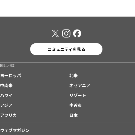
コミュニティを見る
国と地域
ヨーロッパ
北米
中南米
オセアニア
ハワイ
リゾート
アジア
中近東
アフリカ
日本
ウェブマガジン