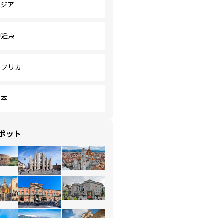
アジア
中近東
アフリカ
日本
ポット