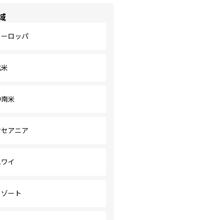
域
ヨーロッパ
北米
中南米
オセアニア
ハワイ
リゾート