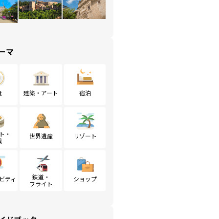
ーマ
食
建築・アート
宿泊
ト・
世界遺産
リゾート
戦
鉄道・
ビティ
ショップ
フライト