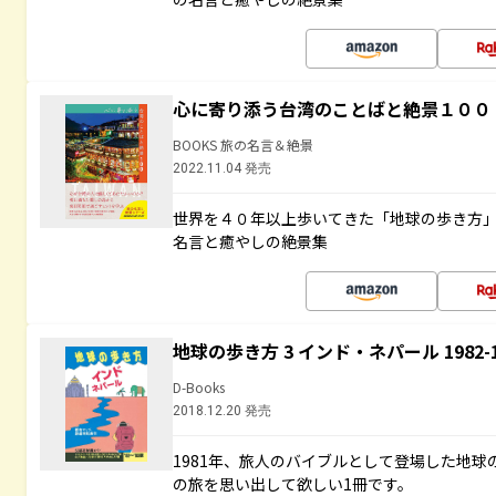
心に寄り添う台湾のことばと絶景１００
BOOKS 旅の名言＆絶景
2022.11.04 発売
世界を４０年以上歩いてきた「地球の歩き方
名言と癒やしの絶景集
地球の歩き方 3 インド・ネパール 1982
D-Books
2018.12.20 発売
1981年、旅人のバイブルとして登場した地
の旅を思い出して欲しい1冊です。