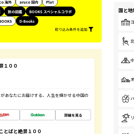
co 海外
aruco 国内
Plat
国と地
代
旅の図鑑
BOOKS スペシャルコラボ
BOOKS
D-Books
絞り込み条件を追加
景１００
」があなたにお届けする、人生を輝かせる中国の
詳細を見る
ことばと絶景１００