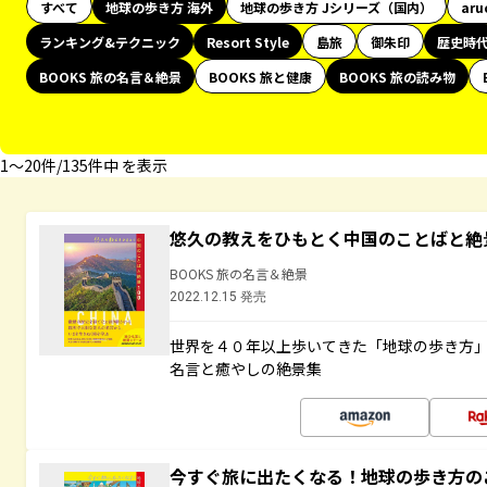
すべて
地球の歩き方 海外
地球の歩き方 Jシリーズ（国内）
aru
ランキング&テクニック
Resort Style
島旅
御朱印
歴史時
BOOKS 旅の名言＆絶景
BOOKS 旅と健康
BOOKS 旅の読み物
1〜20件/135件中 を表示
悠久の教えをひもとく中国のことばと絶
BOOKS 旅の名言＆絶景
2022.12.15 発売
世界を４０年以上歩いてきた「地球の歩き方
名言と癒やしの絶景集
今すぐ旅に出たくなる！地球の歩き方の