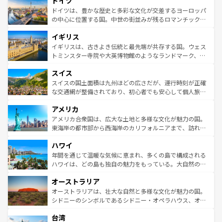
ドイツ
で、幅広い魅力が詰まっている。華麗な宮殿、歴史的な大
性で訪れる人を魅了する。 なお、新着のスペイン情報は
コ
聖堂、美しいビーチ、そして豊かな自然が、訪れる者を心
ドイツは、豊かな歴史と多彩な文化が交差するヨーロッパ
ンテンツ一覧
を参照してほしい。
から魅了する。また、フランスは美食の国としても知ら
の中心に位置する国。中世の街並みが残るロマンチック街
れ、フランス料理はユネスコ無形文化遺産にも登録されて
道から、未来を先取りするようなモダンな都市まで多様な
イギリス
いる。シャンパンの発祥地であるランス、プロヴァンスの
顔を持つこの国は、どこを歩いても飽きることがない。ベ
香り高いラベンダー畑など、多彩な楽しみ方が可能だ。さ
ルリンの文化的活気、バイエルン州のアルプスの絶景、そ
イギリスは、古きよき伝統と最先端が共存する国。ウェス
らに、パリ以外の地域にも魅力が溢れており、どの街角に
してライン川沿いのワイン畑といった風景は必見。ビール
トミンスター寺院や大英博物館のようなランドマーク、歴
も豊かな歴史と文化が息づいている。パリ以外の個性あふ
とソーセージを味わいながら地元の人と過ごす楽しい時間
史ある大学都市、美しい丘陵地帯や牧歌的な風景など、エ
れる地方に足を運ぶとそれぞれで全く異なる文化を体験で
スイス
は、お酒好きな人にはぜひ体験してほしい。 なお、新着の
リアごとに異なる魅力がある。また、優雅なアフタヌーン
きるだろう。 なお、新着のフランス情報は
コンテンツ一覧
ドイツ情報は
コンテンツ一覧
を参照してほしい。
ティー、ビール好きにはたまらない英国パブ、サッカー観
スイスの国土面積は九州ほどの広さだが、運行時刻が正確
を参照してほしい。
戦など、本場だからこそできる体験も豊富。イギリスを旅
な交通網が整備されており、初心者でも安心して個人旅行
して楽しみつくそう。 なお、新着のイギリス情報は
コンテ
を楽しめる。日本同様に時刻表どおりの旅が可能だ。中世
アメリカ
ンツ一覧
を参照してほしい。
の建物がそのまま残る町や、スイスならではのユニークな
博物館もあり、アルプス観光だけでなく町歩きも満喫する
アメリカ合衆国は、広大な土地と多様な文化が魅力の国。
ことができる。国民の所得が高いため物価も高いが、旅行
東海岸の都市部から西海岸のカリフォルニアまで、訪れる
者向けの交通パス提供のサービスもあり、うまく活用すれ
場所ごとに異なる風景と体験が待っている。ニューヨーク
ハワイ
ば市内交通費無料で観光を楽しむこともできる。 なお、新
のような巨大都市は、観光、ショッピング、エンターテイ
着のスイス情報は
コンテンツ一覧
を参照してほしい。
ンメントが詰まった刺激的なスポットだ。一方、アメリカ
年間を通じて温暖な気候に恵まれ、多くの島で構成される
西部には大自然が広がり、グランドキャニオンやイエロー
ハワイは、どの島も独自の魅力をもっている。大自然の神
ストーン国立公園といった絶景が堪能できる。さらに、南
秘を感じたいなら、火山が生み出した壮大な景観を誇るハ
オーストラリア
部のニューオーリンズでは、音楽と美食が融合した独特の
ワイ島は見逃せない。また、定番の観光地といえばオアフ
文化が魅力。旅行者はアメリカの各地域で異なる魅力を楽
島だが、静かな自然を求めるならマウイ島やカウアイ島が
オーストラリアは、壮大な自然と多様な文化が魅力の国。
しみながら、その多様性と豊かな歴史を感じることができ
おすすめ。エメラルドグリーンに輝く海をはじめ、豊かな
シドニーのシンボルであるシドニー・オペラハウス、オー
るだろう。車でのロードトリップや列車の旅も、アメリカ
文化や歴史が息づいている。「アロハスピリット」と呼ば
ストラリア東海岸北部に広がる大サンゴ礁地帯グレートバ
ならではの贅沢な旅のスタイルだ。 なお、新着のアメリカ
台湾
れるおもてなしの心で訪れる人々を迎えてくれるハワイの
リアリーフや大陸中央部にそびえるウルル（エアーズロッ