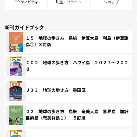
アクティビティ
鉄道・フライト
ショップ
新刊ガイドブック
１５ 地球の歩き方 島旅 伊豆大島 利島（伊豆諸
島①）３訂版
Ｃ０２ 地球の歩き方 ハワイ島 ２０２７～２０２
８
Ｊ３３ 地球の歩き方 墨田区
０２ 地球の歩き方 島旅 奄美大島 喜界島 加計
呂麻島（奄美群島１） ５訂版