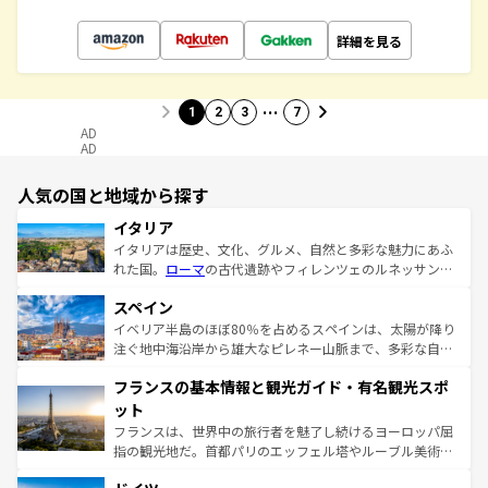
詳細を見る
…
1
2
3
7
AD
AD
人気の国と地域から探す
イタリア
イタリアは歴史、文化、グルメ、自然と多彩な魅力にあふ
れた国。
ローマ
の古代遺跡やフィレンツェのルネッサンス
美術、ヴェネツィアの運河など、歴史あるスポットはもち
スペイン
ろん、トスカーナの美しい田園風景やアマルフィ海岸の絶
景など、自然景観も見逃せない。観光の合間には、本場の
イベリア半島のほぼ80％を占めるスペインは、太陽が降り
ピザやパスタなど、絶品のイタリア料理を堪能することも
注ぐ地中海沿岸から雄大なピレネー山脈まで、多彩な自然
できる。朝目覚めてから夜眠るまで、すべての瞬間を楽し
と文化が詰まったヨーロッパ屈指の旅行先だ。多様な地域
フランスの基本情報と観光ガイド・有名観光スポ
ませてくれるイタリアで、忘れられない旅をしてみよう！
文化が根付くこの国では、情熱的なフラメンコ、熱気あふ
なお、新着のイタリア情報は
コンテンツ一覧
を参照してほ
れる闘牛、そして美味しいタパスが生活の一部となってい
ット
しい。
る。首都マドリードの洗練された雰囲気や、バルセロナの
フランスは、世界中の旅行者を魅了し続けるヨーロッパ屈
アートに溢れた街角から、地方では古代ローマ遺跡や中世
指の観光地だ。首都パリのエッフェル塔やルーブル美術館
の城塞都市、穏やかなビーチリゾートまで多彩な表情を見
といった象徴的なスポットから、田舎町の古風な美しさま
せる。地方によって風土や気候が異なるスペインはその個