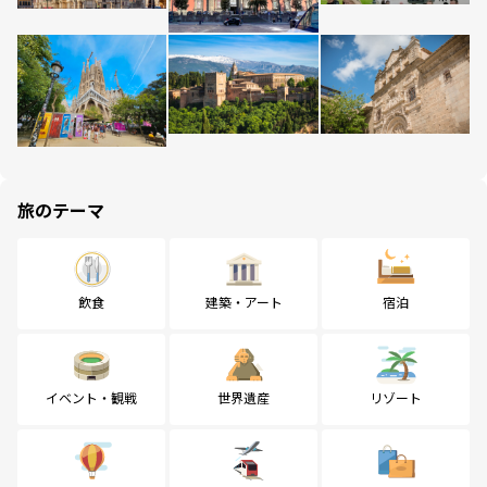
旅のテーマ
飲食
建築・アート
宿泊
イベント・観戦
世界遺産
リゾート