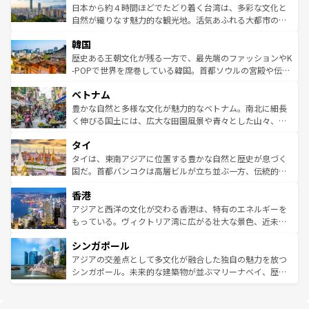
情報は
コンテンツ一覧
を参照してほしい。
人々、おいしいローカルフードやハワイアンミュージッ
ク）、タスマニアの美しい原生林やケアンズの熱帯雨林な
日本から約４時間ほどでたどり着く台湾は、多彩な文化と
ク、伝統的なフラダンスなど、すべてがハワイの魅力を彩
ど、見どころがたくさん。また、カフェやワイン、オージ
自然が織りなす魅力的な観光地。活気あふれる大都市の台
っている。訪れるたびに新しい発見と感動が待っているハ
ービーフなどの食文化も豊かで、美味しいものであふれて
北やノスタルジックな町並みが人気な九份（ジォウフェ
ワイを、存分に味わってほしい。 なお、新着のハワイ情報
韓国
いる。アクティビティも充実しており、サーフィンやダイ
ン）、静ひつな山岳地帯である台湾東部など、都市の喧騒
は
コンテンツ一覧
を参照してほしい。
ビング、ハイキングなど、アウトドア好きにはたまらな
と山間の静けさが共存しており、訪れる人に新しい発見と
歴史ある王朝文化が残る一方で、最先端のファッションやK
い。オーストラリアの多彩な魅力を存分に味わいつくそ
驚きをもたらしてくれる。また、奥深い台湾の食文化も魅
-POPで世界を席巻している韓国。首都ソウルの宮殿や伝統
う。 なお、新着のオーストラリア情報は
コンテンツ一覧
を
力で、夜市などの屋台グルメから高級料理、ヘルシーで美
家屋が並ぶエリアでは韓国の歴史と文化に浸ることがで
参照してほしい。
ベトナム
容にもいいと評判のスイーツなど、バラエティ豊かな料理
き、地方に足を延ばせば四季折々の自然美を楽しむことが
が味わえる。 なお、新着の台湾情報は
コンテンツ一覧
を参
できる。そして、キムチや焼肉、絶品のストリートフード
豊かな自然と多様な文化が魅力的なベトナム。南北に細長
照してほしい。
まで、さまざまな韓国料理が待っている。夜には、韓国な
く伸びる国土には、広大な田園風景や青々とした山々、世
らではのナイトライフも堪能できる。あたたかいホスピタ
界遺産に登録された壮大な自然景観が点在し、都市部では
タイ
リティに包まれながら、韓国の多彩な魅力を心ゆくまで味
急速な発展と共に伝統が息づく。ハノイの古い町並みやホ
わってみてほしい。 なお、新着の韓国情報は
コンテンツ一
ーチミン市のフランス統治時代の建物も、独特の雰囲気を
タイは、東南アジアに位置する豊かな自然と歴史が息づく
覧
を参照してほしい。
醸し出している。また、バラエティの豊かさとおいしさで
国だ。首都バンコクは高層ビルが立ち並ぶ一方、伝統的な
世界中の食通を魅了してやまないベトナム料理も魅力のひ
寺院や市場がいたるところに点在し、古きよき文化と現代
香港
とつ。フォーやバインミー、ベトナムコーヒーなどは、ぜ
の活気が交差している。北部ではチェンマイなどの山岳地
ひ現地で味わいたい。どの地域を訪れてもあたたかい人々
帯で自然と触れ合い、南部ではプーケットやクラビの美し
アジアと西洋の文化が交わる香港は、特有のエネルギーを
が旅行者を迎えてくれるので、きっと忘れられない旅にな
いビーチでリゾート気分を楽しむことができる。タイ料理
もっている。ヴィクトリア湾に広がる壮大な景色、近未来
るはずだ。 なお、新着のベトナム情報は
コンテンツ一覧
を
は世界的に有名で、屋台から高級レストランまで味覚を刺
的なアートスポット、そして歴史と現代が融合した町並
参照してほしい。
シンガポール
激する。気候は一年中温暖で、どの季節にも異なる楽しみ
み、どこを訪れても感動するはず。観光スポットが密集し
が待っている。親しみやすいタイの人々、仏教を中心とし
ており、効率よく見どころを回れるのも魅力。息をのむよ
アジアの交差点として多文化が融合した独自の魅力を放つ
た文化、そして多様な観光資源が、訪れる旅人を魅了し続
うな絶景から文化的な体験まで、香港を存分に楽しみ尽く
シンガポール。未来的な建築物が並ぶマリーナベイ、歴史
ける。 なお、新着のタイ情報は
コンテンツ一覧
を参照して
そう。 なお、新着の香港情報は
コンテンツ一覧
を参照して
と伝統を感じられるエスニックタウン、多数の緑豊かな公
ほしい。
ほしい。
園や自然保護区など、自然が調和した近代的な景観と文化
の多様性あふれるカラフルな町は、どこを歩いても新しい