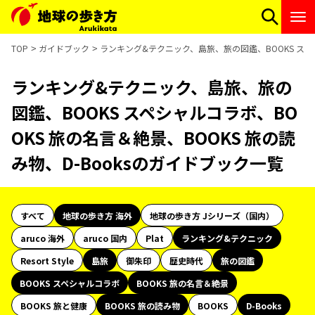
TOP
ガイドブック
ランキング&テクニック、島旅、旅の図鑑、BOOKS スペシ
ランキング&テクニック、島旅、旅の
図鑑、BOOKS スペシャルコラボ、BO
OKS 旅の名言＆絶景、BOOKS 旅の読
み物、D-Booksのガイドブック一覧
すべて
地球の歩き方 海外
地球の歩き方 Jシリーズ（国内）
aruco 海外
aruco 国内
Plat
ランキング&テクニック
Resort Style
島旅
御朱印
歴史時代
旅の図鑑
BOOKS スペシャルコラボ
BOOKS 旅の名言＆絶景
BOOKS 旅と健康
BOOKS 旅の読み物
BOOKS
D-Books