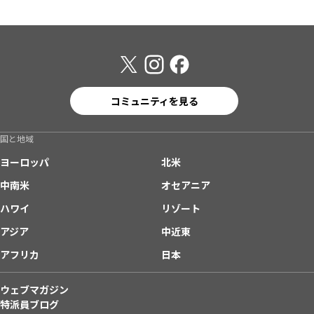
コミュニティを見る
国と地域
ヨーロッパ
北米
中南米
オセアニア
ハワイ
リゾート
アジア
中近東
アフリカ
日本
ウェブマガジン
特派員ブログ