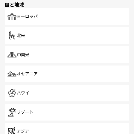
国と地域
発見がある。さらに、治安のよさや充実した公共交通機関
も、旅行者にとっては魅力的なポイント。グルメも豊富
で、ホーカーズは地元の風情を楽しめる外せないスポット
ヨーロッパ
だ。訪れる人を飽きさせないシンガポールで、多様な魅力
を体感しよう。 なお、新着のシンガポール情報は
コンテン
ツ一覧
を参照してほしい。
北米
中南米
オセアニア
ハワイ
リゾート
アジア