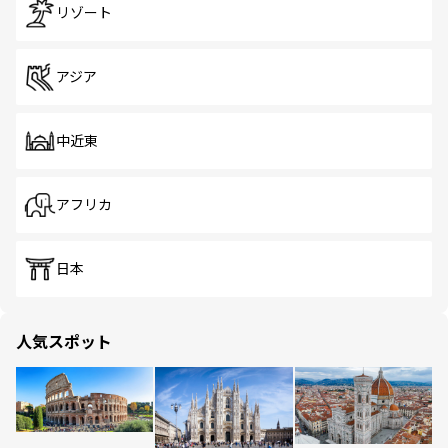
リゾート
アジア
中近東
アフリカ
日本
人気スポット