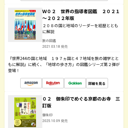
Ｗ０２ 世界の指導者図鑑 ２０２１
～２０２２年版
２０８の国と地域のリーダーを経歴ととも
に解説
旅の図鑑
2021.03.18 発売
『世界244の国と地域 １９７ヵ国と４７地域を旅の雑学とと
もに解説』に続く、「地球の歩き方」の図鑑シリーズ第２弾が
登場！
詳細を見る
０２ 御朱印でめぐる京都のお寺 三
訂版
御朱印
2025.10.09 発売