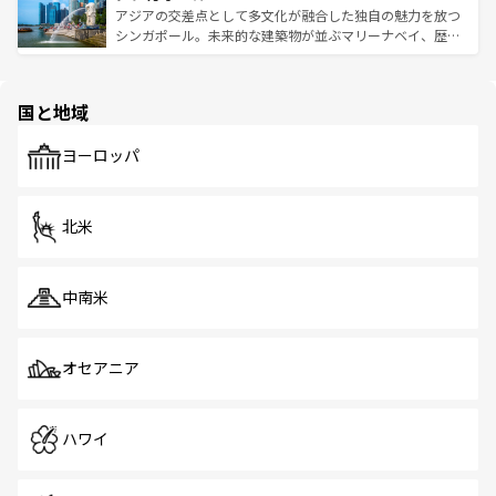
が待っている。親しみやすいタイの人々、仏教を中心とし
ており、効率よく見どころを回れるのも魅力。息をのむよ
アジアの交差点として多文化が融合した独自の魅力を放つ
た文化、そして多様な観光資源が、訪れる旅人を魅了し続
うな絶景から文化的な体験まで、香港を存分に楽しみ尽く
シンガポール。未来的な建築物が並ぶマリーナベイ、歴史
ける。 なお、新着のタイ情報は
コンテンツ一覧
を参照して
そう。 なお、新着の香港情報は
コンテンツ一覧
を参照して
と伝統を感じられるエスニックタウン、多数の緑豊かな公
ほしい。
ほしい。
園や自然保護区など、自然が調和した近代的な景観と文化
の多様性あふれるカラフルな町は、どこを歩いても新しい
国と地域
発見がある。さらに、治安のよさや充実した公共交通機関
も、旅行者にとっては魅力的なポイント。グルメも豊富
で、ホーカーズは地元の風情を楽しめる外せないスポット
ヨーロッパ
だ。訪れる人を飽きさせないシンガポールで、多様な魅力
を体感しよう。 なお、新着のシンガポール情報は
コンテン
ツ一覧
を参照してほしい。
北米
中南米
オセアニア
ハワイ