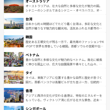
オーストラリア
部のニューオーリンズでは、音楽と美食が融合した独特の
ワイ島は見逃せない。また、定番の観光地といえばオアフ
文化が魅力。旅行者はアメリカの各地域で異なる魅力を楽
島だが、静かな自然を求めるならマウイ島やカウアイ島が
オーストラリアは、壮大な自然と多様な文化が魅力の国。
しみながら、その多様性と豊かな歴史を感じることができ
おすすめ。エメラルドグリーンに輝く海をはじめ、豊かな
シドニーのシンボルであるシドニー・オペラハウス、オー
るだろう。車でのロードトリップや列車の旅も、アメリカ
文化や歴史が息づいている。「アロハスピリット」と呼ば
ストラリア東海岸北部に広がる大サンゴ礁地帯グレートバ
ならではの贅沢な旅のスタイルだ。 なお、新着のアメリカ
台湾
れるおもてなしの心で訪れる人々を迎えてくれるハワイの
リアリーフや大陸中央部にそびえるウルル（エアーズロッ
情報は
コンテンツ一覧
を参照してほしい。
人々、おいしいローカルフードやハワイアンミュージッ
ク）、タスマニアの美しい原生林やケアンズの熱帯雨林な
日本から約４時間ほどでたどり着く台湾は、多彩な文化と
ク、伝統的なフラダンスなど、すべてがハワイの魅力を彩
ど、見どころがたくさん。また、カフェやワイン、オージ
自然が織りなす魅力的な観光地。活気あふれる大都市の台
っている。訪れるたびに新しい発見と感動が待っているハ
ービーフなどの食文化も豊かで、美味しいものであふれて
北やノスタルジックな町並みが人気な九份（ジォウフェ
ワイを、存分に味わってほしい。 なお、新着のハワイ情報
韓国
いる。アクティビティも充実しており、サーフィンやダイ
ン）、静ひつな山岳地帯である台湾東部など、都市の喧騒
は
コンテンツ一覧
を参照してほしい。
ビング、ハイキングなど、アウトドア好きにはたまらな
と山間の静けさが共存しており、訪れる人に新しい発見と
歴史ある王朝文化が残る一方で、最先端のファッションやK
い。オーストラリアの多彩な魅力を存分に味わいつくそ
驚きをもたらしてくれる。また、奥深い台湾の食文化も魅
-POPで世界を席巻している韓国。首都ソウルの宮殿や伝統
う。 なお、新着のオーストラリア情報は
コンテンツ一覧
を
力で、夜市などの屋台グルメから高級料理、ヘルシーで美
家屋が並ぶエリアでは韓国の歴史と文化に浸ることがで
参照してほしい。
ベトナム
容にもいいと評判のスイーツなど、バラエティ豊かな料理
き、地方に足を延ばせば四季折々の自然美を楽しむことが
が味わえる。 なお、新着の台湾情報は
コンテンツ一覧
を参
できる。そして、キムチや焼肉、絶品のストリートフード
豊かな自然と多様な文化が魅力的なベトナム。南北に細長
照してほしい。
まで、さまざまな韓国料理が待っている。夜には、韓国な
く伸びる国土には、広大な田園風景や青々とした山々、世
らではのナイトライフも堪能できる。あたたかいホスピタ
界遺産に登録された壮大な自然景観が点在し、都市部では
タイ
リティに包まれながら、韓国の多彩な魅力を心ゆくまで味
急速な発展と共に伝統が息づく。ハノイの古い町並みやホ
わってみてほしい。 なお、新着の韓国情報は
コンテンツ一
ーチミン市のフランス統治時代の建物も、独特の雰囲気を
タイは、東南アジアに位置する豊かな自然と歴史が息づく
覧
を参照してほしい。
醸し出している。また、バラエティの豊かさとおいしさで
国だ。首都バンコクは高層ビルが立ち並ぶ一方、伝統的な
世界中の食通を魅了してやまないベトナム料理も魅力のひ
寺院や市場がいたるところに点在し、古きよき文化と現代
香港
とつ。フォーやバインミー、ベトナムコーヒーなどは、ぜ
の活気が交差している。北部ではチェンマイなどの山岳地
ひ現地で味わいたい。どの地域を訪れてもあたたかい人々
帯で自然と触れ合い、南部ではプーケットやクラビの美し
アジアと西洋の文化が交わる香港は、特有のエネルギーを
が旅行者を迎えてくれるので、きっと忘れられない旅にな
いビーチでリゾート気分を楽しむことができる。タイ料理
もっている。ヴィクトリア湾に広がる壮大な景色、近未来
るはずだ。 なお、新着のベトナム情報は
コンテンツ一覧
を
は世界的に有名で、屋台から高級レストランまで味覚を刺
的なアートスポット、そして歴史と現代が融合した町並
参照してほしい。
シンガポール
激する。気候は一年中温暖で、どの季節にも異なる楽しみ
み、どこを訪れても感動するはず。観光スポットが密集し