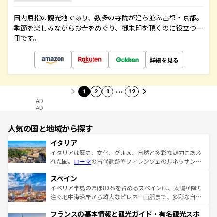
国内屈指の観光地であり、数多の寺院が建ち並ぶ古都・京都。
季節を楽しみながらお寺をめぐり、御朱印を頂くのに役立つ一
冊です。
詳細を見る
…
1
2
3
12
AD
AD
人気の国と地域から探す
イタリア
イタリアは歴史、文化、グルメ、自然と多彩な魅力にあふ
れた国。
ローマ
の古代遺跡やフィレンツェのルネッサンス
美術、ヴェネツィアの運河など、歴史あるスポットはもち
スペイン
ろん、トスカーナの美しい田園風景やアマルフィ海岸の絶
景など、自然景観も見逃せない。観光の合間には、本場の
イベリア半島のほぼ80％を占めるスペインは、太陽が降り
ピザやパスタなど、絶品のイタリア料理を堪能することも
注ぐ地中海沿岸から雄大なピレネー山脈まで、多彩な自然
できる。朝目覚めてから夜眠るまで、すべての瞬間を楽し
と文化が詰まったヨーロッパ屈指の旅行先だ。多様な地域
フランスの基本情報と観光ガイド・有名観光スポ
ませてくれるイタリアで、忘れられない旅をしてみよう！
文化が根付くこの国では、情熱的なフラメンコ、熱気あふ