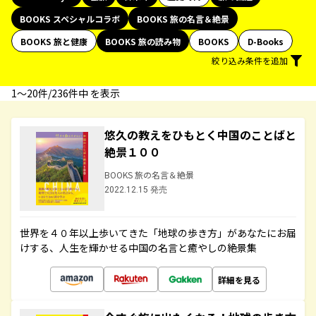
BOOKS スペシャルコラボ
BOOKS 旅の名言＆絶景
BOOKS 旅と健康
BOOKS 旅の読み物
BOOKS
D-Books
絞り込み条件を追加
1〜20件/236件中 を表示
悠久の教えをひもとく中国のことばと
絶景１００
BOOKS 旅の名言＆絶景
2022.12.15 発売
世界を４０年以上歩いてきた「地球の歩き方」があなたにお届
けする、人生を輝かせる中国の名言と癒やしの絶景集
詳細を見る