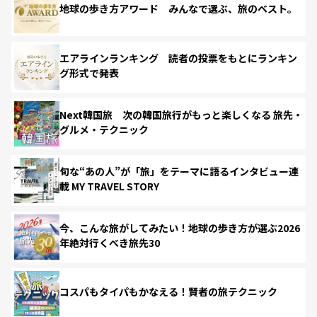
地球の歩き方アワード みんなで選ぶ、旅のベスト。
エアラインランキング 読者の投票をもとにランキン
グ形式で発表
Next韓国旅 次の韓国旅行がもっと楽しくなる 旅先・
グルメ・テクニック
旬な“あの人”が「旅」をテーマに語るインタビュー連
載 MY TRAVEL STORY
今、こんな旅がしてみたい！地球の歩き方が選ぶ2026
年絶対行くべき旅先30
コスパもタイパもかなえる！賢者の旅テクニック