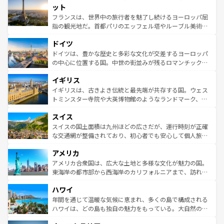
なお、新着のイタリア情報は
コンテンツ一覧
を参照してほ
れる闘牛、そして美味しいタパスが生活の一部となってい
ット
しい。
る。首都マドリードの洗練された雰囲気や、バルセロナの
フランスは、世界中の旅行者を魅了し続けるヨーロッパ屈
アートに溢れた街角から、地方では古代ローマ遺跡や中世
指の観光地だ。首都パリのエッフェル塔やルーブル美術館
の城塞都市、穏やかなビーチリゾートまで多彩な表情を見
といった象徴的なスポットから、田舎町の古風な美しさま
せる。地方によって風土や気候が異なるスペインはその個
ドイツ
で、幅広い魅力が詰まっている。華麗な宮殿、歴史的な大
性で訪れる人を魅了する。 なお、新着のスペイン情報は
コ
聖堂、美しいビーチ、そして豊かな自然が、訪れる者を心
ドイツは、豊かな歴史と多彩な文化が交差するヨーロッパ
ンテンツ一覧
を参照してほしい。
から魅了する。また、フランスは美食の国としても知ら
の中心に位置する国。中世の街並みが残るロマンチック街
れ、フランス料理はユネスコ無形文化遺産にも登録されて
道から、未来を先取りするようなモダンな都市まで多様な
イギリス
いる。シャンパンの発祥地であるランス、プロヴァンスの
顔を持つこの国は、どこを歩いても飽きることがない。ベ
香り高いラベンダー畑など、多彩な楽しみ方が可能だ。さ
ルリンの文化的活気、バイエルン州のアルプスの絶景、そ
イギリスは、古きよき伝統と最先端が共存する国。ウェス
らに、パリ以外の地域にも魅力が溢れており、どの街角に
してライン川沿いのワイン畑といった風景は必見。ビール
トミンスター寺院や大英博物館のようなランドマーク、歴
も豊かな歴史と文化が息づいている。パリ以外の個性あふ
とソーセージを味わいながら地元の人と過ごす楽しい時間
史ある大学都市、美しい丘陵地帯や牧歌的な風景など、エ
れる地方に足を運ぶとそれぞれで全く異なる文化を体験で
スイス
は、お酒好きな人にはぜひ体験してほしい。 なお、新着の
リアごとに異なる魅力がある。また、優雅なアフタヌーン
きるだろう。 なお、新着のフランス情報は
コンテンツ一覧
ドイツ情報は
コンテンツ一覧
を参照してほしい。
ティー、ビール好きにはたまらない英国パブ、サッカー観
スイスの国土面積は九州ほどの広さだが、運行時刻が正確
を参照してほしい。
戦など、本場だからこそできる体験も豊富。イギリスを旅
な交通網が整備されており、初心者でも安心して個人旅行
して楽しみつくそう。 なお、新着のイギリス情報は
コンテ
を楽しめる。日本同様に時刻表どおりの旅が可能だ。中世
アメリカ
ンツ一覧
を参照してほしい。
の建物がそのまま残る町や、スイスならではのユニークな
博物館もあり、アルプス観光だけでなく町歩きも満喫する
アメリカ合衆国は、広大な土地と多様な文化が魅力の国。
ことができる。国民の所得が高いため物価も高いが、旅行
東海岸の都市部から西海岸のカリフォルニアまで、訪れる
者向けの交通パス提供のサービスもあり、うまく活用すれ
場所ごとに異なる風景と体験が待っている。ニューヨーク
ハワイ
ば市内交通費無料で観光を楽しむこともできる。 なお、新
のような巨大都市は、観光、ショッピング、エンターテイ
着のスイス情報は
コンテンツ一覧
を参照してほしい。
ンメントが詰まった刺激的なスポットだ。一方、アメリカ
年間を通じて温暖な気候に恵まれ、多くの島で構成される
西部には大自然が広がり、グランドキャニオンやイエロー
ハワイは、どの島も独自の魅力をもっている。大自然の神
ストーン国立公園といった絶景が堪能できる。さらに、南
秘を感じたいなら、火山が生み出した壮大な景観を誇るハ