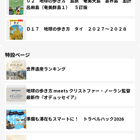
０２ 地球の歩き方 島旅 奄美大島 喜界島 加計
呂麻島（奄美群島１） ５訂版
Ｄ１７ 地球の歩き方 タイ ２０２７～２０２８
特設ページ
世界遺産ランキング
地球の歩き方 meets クリストファー・ノーラン監督
最新作『オデュッセイア』
準備も滞在もスマートに！ トラベルハック2026