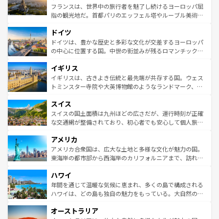
しい。
る。首都マドリードの洗練された雰囲気や、バルセロナの
フランスは、世界中の旅行者を魅了し続けるヨーロッパ屈
アートに溢れた街角から、地方では古代ローマ遺跡や中世
指の観光地だ。首都パリのエッフェル塔やルーブル美術館
の城塞都市、穏やかなビーチリゾートまで多彩な表情を見
といった象徴的なスポットから、田舎町の古風な美しさま
せる。地方によって風土や気候が異なるスペインはその個
ドイツ
で、幅広い魅力が詰まっている。華麗な宮殿、歴史的な大
性で訪れる人を魅了する。 なお、新着のスペイン情報は
コ
聖堂、美しいビーチ、そして豊かな自然が、訪れる者を心
ドイツは、豊かな歴史と多彩な文化が交差するヨーロッパ
ンテンツ一覧
を参照してほしい。
から魅了する。また、フランスは美食の国としても知ら
の中心に位置する国。中世の街並みが残るロマンチック街
れ、フランス料理はユネスコ無形文化遺産にも登録されて
道から、未来を先取りするようなモダンな都市まで多様な
イギリス
いる。シャンパンの発祥地であるランス、プロヴァンスの
顔を持つこの国は、どこを歩いても飽きることがない。ベ
香り高いラベンダー畑など、多彩な楽しみ方が可能だ。さ
ルリンの文化的活気、バイエルン州のアルプスの絶景、そ
イギリスは、古きよき伝統と最先端が共存する国。ウェス
らに、パリ以外の地域にも魅力が溢れており、どの街角に
してライン川沿いのワイン畑といった風景は必見。ビール
トミンスター寺院や大英博物館のようなランドマーク、歴
も豊かな歴史と文化が息づいている。パリ以外の個性あふ
とソーセージを味わいながら地元の人と過ごす楽しい時間
史ある大学都市、美しい丘陵地帯や牧歌的な風景など、エ
れる地方に足を運ぶとそれぞれで全く異なる文化を体験で
スイス
は、お酒好きな人にはぜひ体験してほしい。 なお、新着の
リアごとに異なる魅力がある。また、優雅なアフタヌーン
きるだろう。 なお、新着のフランス情報は
コンテンツ一覧
ドイツ情報は
コンテンツ一覧
を参照してほしい。
ティー、ビール好きにはたまらない英国パブ、サッカー観
スイスの国土面積は九州ほどの広さだが、運行時刻が正確
を参照してほしい。
戦など、本場だからこそできる体験も豊富。イギリスを旅
な交通網が整備されており、初心者でも安心して個人旅行
して楽しみつくそう。 なお、新着のイギリス情報は
コンテ
を楽しめる。日本同様に時刻表どおりの旅が可能だ。中世
アメリカ
ンツ一覧
を参照してほしい。
の建物がそのまま残る町や、スイスならではのユニークな
博物館もあり、アルプス観光だけでなく町歩きも満喫する
アメリカ合衆国は、広大な土地と多様な文化が魅力の国。
ことができる。国民の所得が高いため物価も高いが、旅行
東海岸の都市部から西海岸のカリフォルニアまで、訪れる
者向けの交通パス提供のサービスもあり、うまく活用すれ
場所ごとに異なる風景と体験が待っている。ニューヨーク
ハワイ
ば市内交通費無料で観光を楽しむこともできる。 なお、新
のような巨大都市は、観光、ショッピング、エンターテイ
着のスイス情報は
コンテンツ一覧
を参照してほしい。
ンメントが詰まった刺激的なスポットだ。一方、アメリカ
年間を通じて温暖な気候に恵まれ、多くの島で構成される
西部には大自然が広がり、グランドキャニオンやイエロー
ハワイは、どの島も独自の魅力をもっている。大自然の神
ストーン国立公園といった絶景が堪能できる。さらに、南
秘を感じたいなら、火山が生み出した壮大な景観を誇るハ
オーストラリア
部のニューオーリンズでは、音楽と美食が融合した独特の
ワイ島は見逃せない。また、定番の観光地といえばオアフ