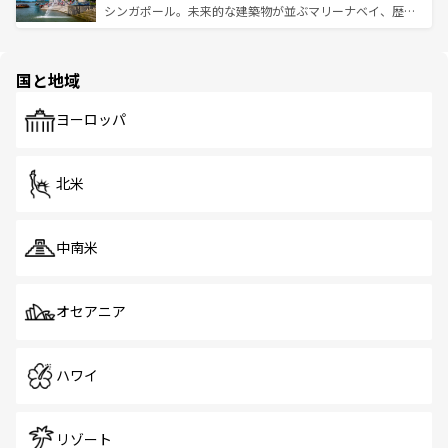
た文化、そして多様な観光資源が、訪れる旅人を魅了し続
うな絶景から文化的な体験まで、香港を存分に楽しみ尽く
シンガポール。未来的な建築物が並ぶマリーナベイ、歴史
ける。 なお、新着のタイ情報は
コンテンツ一覧
を参照して
そう。 なお、新着の香港情報は
コンテンツ一覧
を参照して
と伝統を感じられるエスニックタウン、多数の緑豊かな公
ほしい。
ほしい。
園や自然保護区など、自然が調和した近代的な景観と文化
の多様性あふれるカラフルな町は、どこを歩いても新しい
国と地域
発見がある。さらに、治安のよさや充実した公共交通機関
も、旅行者にとっては魅力的なポイント。グルメも豊富
で、ホーカーズは地元の風情を楽しめる外せないスポット
ヨーロッパ
だ。訪れる人を飽きさせないシンガポールで、多様な魅力
を体感しよう。 なお、新着のシンガポール情報は
コンテン
ツ一覧
を参照してほしい。
北米
中南米
オセアニア
ハワイ
リゾート