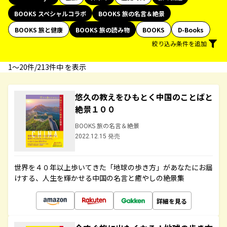
BOOKS スペシャルコラボ
BOOKS 旅の名言＆絶景
BOOKS 旅と健康
BOOKS 旅の読み物
BOOKS
D-Books
絞り込み条件を追加
1〜20件/213件中 を表示
悠久の教えをひもとく中国のことばと
絶景１００
BOOKS 旅の名言＆絶景
2022.12.15 発売
世界を４０年以上歩いてきた「地球の歩き方」があなたにお届
けする、人生を輝かせる中国の名言と癒やしの絶景集
詳細を見る