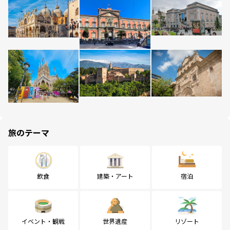
旅のテーマ
飲食
建築・アート
宿泊
イベント・観戦
世界遺産
リゾート