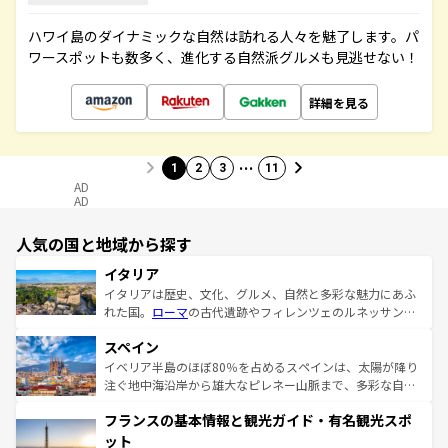
ハワイ島のダイナミックな自然は訪れる人々を魅了します。パ
ワースポットも数多く、進化する自然派グルメも見逃せない！
詳細を見る
…
1
2
3
11
AD
AD
人気の国と地域から探す
イタリア
イタリアは歴史、文化、グルメ、自然と多彩な魅力にあふ
れた国。
ローマ
の古代遺跡やフィレンツェのルネッサンス
美術、ヴェネツィアの運河など、歴史あるスポットはもち
スペイン
ろん、トスカーナの美しい田園風景やアマルフィ海岸の絶
景など、自然景観も見逃せない。観光の合間には、本場の
イベリア半島のほぼ80％を占めるスペインは、太陽が降り
ピザやパスタなど、絶品のイタリア料理を堪能することも
注ぐ地中海沿岸から雄大なピレネー山脈まで、多彩な自然
できる。朝目覚めてから夜眠るまで、すべての瞬間を楽し
と文化が詰まったヨーロッパ屈指の旅行先だ。多様な地域
フランスの基本情報と観光ガイド・有名観光スポ
ませてくれるイタリアで、忘れられない旅をしてみよう！
文化が根付くこの国では、情熱的なフラメンコ、熱気あふ
なお、新着のイタリア情報は
コンテンツ一覧
を参照してほ
れる闘牛、そして美味しいタパスが生活の一部となってい
ット