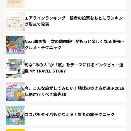
エアラインランキング 読者の投票をもとにランキン
グ形式で発表
Next韓国旅 次の韓国旅行がもっと楽しくなる 旅先・
グルメ・テクニック
旬な“あの人”が「旅」をテーマに語るインタビュー連
載 MY TRAVEL STORY
今、こんな旅がしてみたい！地球の歩き方が選ぶ2026
年絶対行くべき旅先30
コスパもタイパもかなえる！賢者の旅テクニック