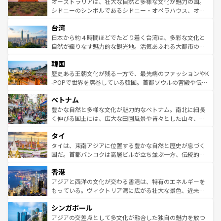
文化が魅力。旅行者はアメリカの各地域で異なる魅力を楽
島だが、静かな自然を求めるならマウイ島やカウアイ島が
オーストラリアは、壮大な自然と多様な文化が魅力の国。
しみながら、その多様性と豊かな歴史を感じることができ
おすすめ。エメラルドグリーンに輝く海をはじめ、豊かな
シドニーのシンボルであるシドニー・オペラハウス、オー
るだろう。車でのロードトリップや列車の旅も、アメリカ
文化や歴史が息づいている。「アロハスピリット」と呼ば
ストラリア東海岸北部に広がる大サンゴ礁地帯グレートバ
ならではの贅沢な旅のスタイルだ。 なお、新着のアメリカ
台湾
れるおもてなしの心で訪れる人々を迎えてくれるハワイの
リアリーフや大陸中央部にそびえるウルル（エアーズロッ
情報は
コンテンツ一覧
を参照してほしい。
人々、おいしいローカルフードやハワイアンミュージッ
ク）、タスマニアの美しい原生林やケアンズの熱帯雨林な
日本から約４時間ほどでたどり着く台湾は、多彩な文化と
ク、伝統的なフラダンスなど、すべてがハワイの魅力を彩
ど、見どころがたくさん。また、カフェやワイン、オージ
自然が織りなす魅力的な観光地。活気あふれる大都市の台
っている。訪れるたびに新しい発見と感動が待っているハ
ービーフなどの食文化も豊かで、美味しいものであふれて
北やノスタルジックな町並みが人気な九份（ジォウフェ
ワイを、存分に味わってほしい。 なお、新着のハワイ情報
韓国
いる。アクティビティも充実しており、サーフィンやダイ
ン）、静ひつな山岳地帯である台湾東部など、都市の喧騒
は
コンテンツ一覧
を参照してほしい。
ビング、ハイキングなど、アウトドア好きにはたまらな
と山間の静けさが共存しており、訪れる人に新しい発見と
歴史ある王朝文化が残る一方で、最先端のファッションやK
い。オーストラリアの多彩な魅力を存分に味わいつくそ
驚きをもたらしてくれる。また、奥深い台湾の食文化も魅
-POPで世界を席巻している韓国。首都ソウルの宮殿や伝統
う。 なお、新着のオーストラリア情報は
コンテンツ一覧
を
力で、夜市などの屋台グルメから高級料理、ヘルシーで美
家屋が並ぶエリアでは韓国の歴史と文化に浸ることがで
参照してほしい。
ベトナム
容にもいいと評判のスイーツなど、バラエティ豊かな料理
き、地方に足を延ばせば四季折々の自然美を楽しむことが
が味わえる。 なお、新着の台湾情報は
コンテンツ一覧
を参
できる。そして、キムチや焼肉、絶品のストリートフード
豊かな自然と多様な文化が魅力的なベトナム。南北に細長
照してほしい。
まで、さまざまな韓国料理が待っている。夜には、韓国な
く伸びる国土には、広大な田園風景や青々とした山々、世
らではのナイトライフも堪能できる。あたたかいホスピタ
界遺産に登録された壮大な自然景観が点在し、都市部では
タイ
リティに包まれながら、韓国の多彩な魅力を心ゆくまで味
急速な発展と共に伝統が息づく。ハノイの古い町並みやホ
わってみてほしい。 なお、新着の韓国情報は
コンテンツ一
ーチミン市のフランス統治時代の建物も、独特の雰囲気を
タイは、東南アジアに位置する豊かな自然と歴史が息づく
覧
を参照してほしい。
醸し出している。また、バラエティの豊かさとおいしさで
国だ。首都バンコクは高層ビルが立ち並ぶ一方、伝統的な
世界中の食通を魅了してやまないベトナム料理も魅力のひ
寺院や市場がいたるところに点在し、古きよき文化と現代
香港
とつ。フォーやバインミー、ベトナムコーヒーなどは、ぜ
の活気が交差している。北部ではチェンマイなどの山岳地
ひ現地で味わいたい。どの地域を訪れてもあたたかい人々
帯で自然と触れ合い、南部ではプーケットやクラビの美し
アジアと西洋の文化が交わる香港は、特有のエネルギーを
が旅行者を迎えてくれるので、きっと忘れられない旅にな
いビーチでリゾート気分を楽しむことができる。タイ料理
もっている。ヴィクトリア湾に広がる壮大な景色、近未来
るはずだ。 なお、新着のベトナム情報は
コンテンツ一覧
を
は世界的に有名で、屋台から高級レストランまで味覚を刺
的なアートスポット、そして歴史と現代が融合した町並
参照してほしい。
シンガポール
激する。気候は一年中温暖で、どの季節にも異なる楽しみ
み、どこを訪れても感動するはず。観光スポットが密集し
が待っている。親しみやすいタイの人々、仏教を中心とし
ており、効率よく見どころを回れるのも魅力。息をのむよ
アジアの交差点として多文化が融合した独自の魅力を放つ