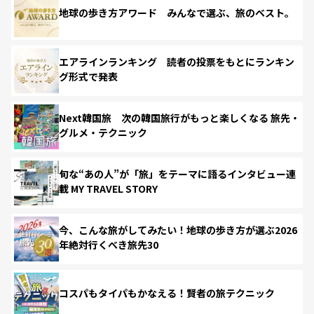
地球の歩き方アワード みんなで選ぶ、旅のベスト。
エアラインランキング 読者の投票をもとにランキン
グ形式で発表
Next韓国旅 次の韓国旅行がもっと楽しくなる 旅先・
グルメ・テクニック
旬な“あの人”が「旅」をテーマに語るインタビュー連
載 MY TRAVEL STORY
今、こんな旅がしてみたい！地球の歩き方が選ぶ2026
年絶対行くべき旅先30
コスパもタイパもかなえる！賢者の旅テクニック