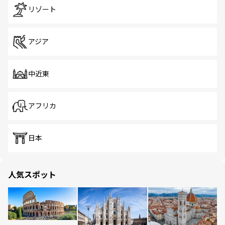
リゾート
アジア
中近東
アフリカ
日本
人気スポット