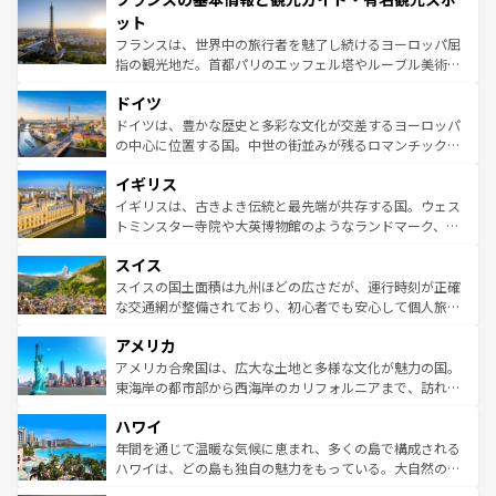
なお、新着のイタリア情報は
コンテンツ一覧
を参照してほ
れる闘牛、そして美味しいタパスが生活の一部となってい
ット
しい。
る。首都マドリードの洗練された雰囲気や、バルセロナの
フランスは、世界中の旅行者を魅了し続けるヨーロッパ屈
アートに溢れた街角から、地方では古代ローマ遺跡や中世
指の観光地だ。首都パリのエッフェル塔やルーブル美術館
の城塞都市、穏やかなビーチリゾートまで多彩な表情を見
といった象徴的なスポットから、田舎町の古風な美しさま
せる。地方によって風土や気候が異なるスペインはその個
ドイツ
で、幅広い魅力が詰まっている。華麗な宮殿、歴史的な大
性で訪れる人を魅了する。 なお、新着のスペイン情報は
コ
聖堂、美しいビーチ、そして豊かな自然が、訪れる者を心
ドイツは、豊かな歴史と多彩な文化が交差するヨーロッパ
ンテンツ一覧
を参照してほしい。
から魅了する。また、フランスは美食の国としても知ら
の中心に位置する国。中世の街並みが残るロマンチック街
れ、フランス料理はユネスコ無形文化遺産にも登録されて
道から、未来を先取りするようなモダンな都市まで多様な
イギリス
いる。シャンパンの発祥地であるランス、プロヴァンスの
顔を持つこの国は、どこを歩いても飽きることがない。ベ
香り高いラベンダー畑など、多彩な楽しみ方が可能だ。さ
ルリンの文化的活気、バイエルン州のアルプスの絶景、そ
イギリスは、古きよき伝統と最先端が共存する国。ウェス
らに、パリ以外の地域にも魅力が溢れており、どの街角に
してライン川沿いのワイン畑といった風景は必見。ビール
トミンスター寺院や大英博物館のようなランドマーク、歴
も豊かな歴史と文化が息づいている。パリ以外の個性あふ
とソーセージを味わいながら地元の人と過ごす楽しい時間
史ある大学都市、美しい丘陵地帯や牧歌的な風景など、エ
れる地方に足を運ぶとそれぞれで全く異なる文化を体験で
スイス
は、お酒好きな人にはぜひ体験してほしい。 なお、新着の
リアごとに異なる魅力がある。また、優雅なアフタヌーン
きるだろう。 なお、新着のフランス情報は
コンテンツ一覧
ドイツ情報は
コンテンツ一覧
を参照してほしい。
ティー、ビール好きにはたまらない英国パブ、サッカー観
スイスの国土面積は九州ほどの広さだが、運行時刻が正確
を参照してほしい。
戦など、本場だからこそできる体験も豊富。イギリスを旅
な交通網が整備されており、初心者でも安心して個人旅行
して楽しみつくそう。 なお、新着のイギリス情報は
コンテ
を楽しめる。日本同様に時刻表どおりの旅が可能だ。中世
アメリカ
ンツ一覧
を参照してほしい。
の建物がそのまま残る町や、スイスならではのユニークな
博物館もあり、アルプス観光だけでなく町歩きも満喫する
アメリカ合衆国は、広大な土地と多様な文化が魅力の国。
ことができる。国民の所得が高いため物価も高いが、旅行
東海岸の都市部から西海岸のカリフォルニアまで、訪れる
者向けの交通パス提供のサービスもあり、うまく活用すれ
場所ごとに異なる風景と体験が待っている。ニューヨーク
ハワイ
ば市内交通費無料で観光を楽しむこともできる。 なお、新
のような巨大都市は、観光、ショッピング、エンターテイ
着のスイス情報は
コンテンツ一覧
を参照してほしい。
ンメントが詰まった刺激的なスポットだ。一方、アメリカ
年間を通じて温暖な気候に恵まれ、多くの島で構成される
西部には大自然が広がり、グランドキャニオンやイエロー
ハワイは、どの島も独自の魅力をもっている。大自然の神
ストーン国立公園といった絶景が堪能できる。さらに、南
秘を感じたいなら、火山が生み出した壮大な景観を誇るハ