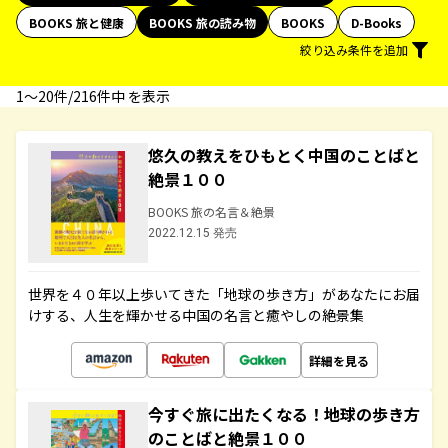
BOOKS 旅と健康
BOOKS 旅の読み物
BOOKS
D-Books
絞り込み条件を追加
1〜20件/216件中 を表示
悠久の教えをひもとく中国のことばと
絶景１００
BOOKS 旅の名言＆絶景
2022.12.15 発売
世界を４０年以上歩いてきた「地球の歩き方」があなたにお届
けする、人生を輝かせる中国の名言と癒やしの絶景集
詳細を見る
今すぐ旅に出たくなる！地球の歩き方
のことばと絶景１００