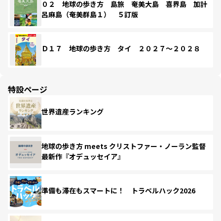
０２ 地球の歩き方 島旅 奄美大島 喜界島 加計
呂麻島（奄美群島１） ５訂版
Ｄ１７ 地球の歩き方 タイ ２０２７～２０２８
特設ページ
世界遺産ランキング
地球の歩き方 meets クリストファー・ノーラン監督
最新作『オデュッセイア』
準備も滞在もスマートに！ トラベルハック2026