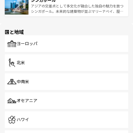
シンガポール
み、どこを訪れても感動するはず。観光スポットが密集し
が待っている。親しみやすいタイの人々、仏教を中心とし
ており、効率よく見どころを回れるのも魅力。息をのむよ
アジアの交差点として多文化が融合した独自の魅力を放つ
た文化、そして多様な観光資源が、訪れる旅人を魅了し続
うな絶景から文化的な体験まで、香港を存分に楽しみ尽く
シンガポール。未来的な建築物が並ぶマリーナベイ、歴史
ける。 なお、新着のタイ情報は
コンテンツ一覧
を参照して
そう。 なお、新着の香港情報は
コンテンツ一覧
を参照して
と伝統を感じられるエスニックタウン、多数の緑豊かな公
ほしい。
ほしい。
園や自然保護区など、自然が調和した近代的な景観と文化
の多様性あふれるカラフルな町は、どこを歩いても新しい
国と地域
発見がある。さらに、治安のよさや充実した公共交通機関
も、旅行者にとっては魅力的なポイント。グルメも豊富
で、ホーカーズは地元の風情を楽しめる外せないスポット
ヨーロッパ
だ。訪れる人を飽きさせないシンガポールで、多様な魅力
を体感しよう。 なお、新着のシンガポール情報は
コンテン
ツ一覧
を参照してほしい。
北米
中南米
オセアニア
ハワイ