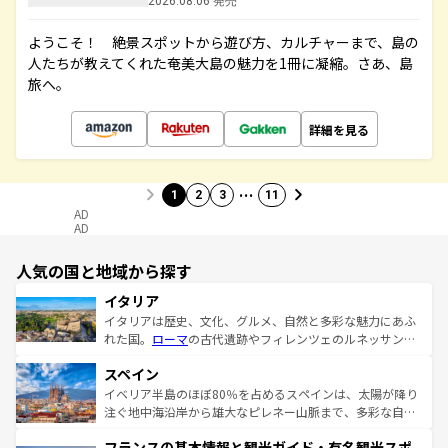
2026.08.06 発売
ようこそ！ 絶景スポットから遊び方、カルチャーまで、島の
人たちが教えてくれた奄美大島の魅力を1冊に凝縮。さあ、島
旅へ。
詳細を見る
…
1
2
3
11
AD
AD
人気の国と地域から探す
イタリア
イタリアは歴史、文化、グルメ、自然と多彩な魅力にあふ
れた国。
ローマ
の古代遺跡やフィレンツェのルネッサンス
美術、ヴェネツィアの運河など、歴史あるスポットはもち
スペイン
ろん、トスカーナの美しい田園風景やアマルフィ海岸の絶
景など、自然景観も見逃せない。観光の合間には、本場の
イベリア半島のほぼ80％を占めるスペインは、太陽が降り
ピザやパスタなど、絶品のイタリア料理を堪能することも
注ぐ地中海沿岸から雄大なピレネー山脈まで、多彩な自然
できる。朝目覚めてから夜眠るまで、すべての瞬間を楽し
と文化が詰まったヨーロッパ屈指の旅行先だ。多様な地域
フランスの基本情報と観光ガイド・有名観光スポ
ませてくれるイタリアで、忘れられない旅をしてみよう！
文化が根付くこの国では、情熱的なフラメンコ、熱気あふ