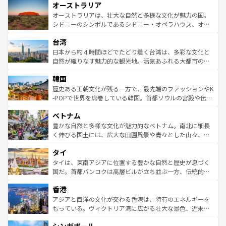
オーストラリア
部のニューオーリンズでは、音楽と美食が融合した独特の
ワイ島は見逃せない。また、定番の観光地といえばオアフ
文化が魅力。旅行者はアメリカの各地域で異なる魅力を楽
島だが、静かな自然を求めるならマウイ島やカウアイ島が
オーストラリアは、壮大な自然と多様な文化が魅力の国。
しみながら、その多様性と豊かな歴史を感じることができ
おすすめ。エメラルドグリーンに輝く海をはじめ、豊かな
シドニーのシンボルであるシドニー・オペラハウス、オー
るだろう。車でのロードトリップや列車の旅も、アメリカ
文化や歴史が息づいている。「アロハスピリット」と呼ば
ストラリア東海岸北部に広がる大サンゴ礁地帯グレートバ
ならではの贅沢な旅のスタイルだ。 なお、新着のアメリカ
台湾
れるおもてなしの心で訪れる人々を迎えてくれるハワイの
リアリーフや大陸中央部にそびえるウルル（エアーズロッ
情報は
コンテンツ一覧
を参照してほしい。
人々、おいしいローカルフードやハワイアンミュージッ
ク）、タスマニアの美しい原生林やケアンズの熱帯雨林な
日本から約４時間ほどでたどり着く台湾は、多彩な文化と
ク、伝統的なフラダンスなど、すべてがハワイの魅力を彩
ど、見どころがたくさん。また、カフェやワイン、オージ
自然が織りなす魅力的な観光地。活気あふれる大都市の台
っている。訪れるたびに新しい発見と感動が待っているハ
ービーフなどの食文化も豊かで、美味しいものであふれて
北やノスタルジックな町並みが人気な九份（ジォウフェ
ワイを、存分に味わってほしい。 なお、新着のハワイ情報
韓国
いる。アクティビティも充実しており、サーフィンやダイ
ン）、静ひつな山岳地帯である台湾東部など、都市の喧騒
は
コンテンツ一覧
を参照してほしい。
ビング、ハイキングなど、アウトドア好きにはたまらな
と山間の静けさが共存しており、訪れる人に新しい発見と
歴史ある王朝文化が残る一方で、最先端のファッションやK
い。オーストラリアの多彩な魅力を存分に味わいつくそ
驚きをもたらしてくれる。また、奥深い台湾の食文化も魅
-POPで世界を席巻している韓国。首都ソウルの宮殿や伝統
う。 なお、新着のオーストラリア情報は
コンテンツ一覧
を
力で、夜市などの屋台グルメから高級料理、ヘルシーで美
家屋が並ぶエリアでは韓国の歴史と文化に浸ることがで
参照してほしい。
ベトナム
容にもいいと評判のスイーツなど、バラエティ豊かな料理
き、地方に足を延ばせば四季折々の自然美を楽しむことが
が味わえる。 なお、新着の台湾情報は
コンテンツ一覧
を参
できる。そして、キムチや焼肉、絶品のストリートフード
豊かな自然と多様な文化が魅力的なベトナム。南北に細長
照してほしい。
まで、さまざまな韓国料理が待っている。夜には、韓国な
く伸びる国土には、広大な田園風景や青々とした山々、世
らではのナイトライフも堪能できる。あたたかいホスピタ
界遺産に登録された壮大な自然景観が点在し、都市部では
タイ
リティに包まれながら、韓国の多彩な魅力を心ゆくまで味
急速な発展と共に伝統が息づく。ハノイの古い町並みやホ
わってみてほしい。 なお、新着の韓国情報は
コンテンツ一
ーチミン市のフランス統治時代の建物も、独特の雰囲気を
タイは、東南アジアに位置する豊かな自然と歴史が息づく
覧
を参照してほしい。
醸し出している。また、バラエティの豊かさとおいしさで
国だ。首都バンコクは高層ビルが立ち並ぶ一方、伝統的な
世界中の食通を魅了してやまないベトナム料理も魅力のひ
寺院や市場がいたるところに点在し、古きよき文化と現代
香港
とつ。フォーやバインミー、ベトナムコーヒーなどは、ぜ
の活気が交差している。北部ではチェンマイなどの山岳地
ひ現地で味わいたい。どの地域を訪れてもあたたかい人々
帯で自然と触れ合い、南部ではプーケットやクラビの美し
アジアと西洋の文化が交わる香港は、特有のエネルギーを
が旅行者を迎えてくれるので、きっと忘れられない旅にな
いビーチでリゾート気分を楽しむことができる。タイ料理
もっている。ヴィクトリア湾に広がる壮大な景色、近未来
るはずだ。 なお、新着のベトナム情報は
コンテンツ一覧
を
は世界的に有名で、屋台から高級レストランまで味覚を刺
的なアートスポット、そして歴史と現代が融合した町並
参照してほしい。
激する。気候は一年中温暖で、どの季節にも異なる楽しみ