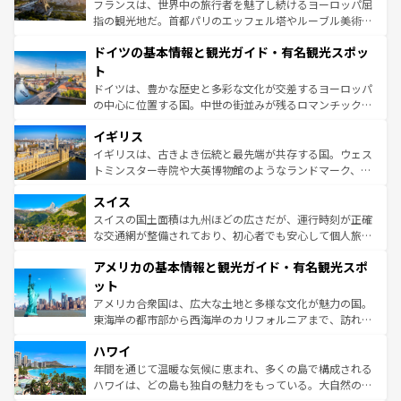
る。首都マドリードの洗練された雰囲気や、バルセロナの
フランスは、世界中の旅行者を魅了し続けるヨーロッパ屈
アートに溢れた街角から、地方では古代ローマ遺跡や中世
指の観光地だ。首都パリのエッフェル塔やルーブル美術館
の城塞都市、穏やかなビーチリゾートまで多彩な表情を見
といった象徴的なスポットから、田舎町の古風な美しさま
せる。地方によって風土や気候が異なるスペインはその個
ドイツの基本情報と観光ガイド・有名観光スポッ
で、幅広い魅力が詰まっている。華麗な宮殿、歴史的な大
性で訪れる人を魅了する。 なお、新着のスペイン情報は
コ
聖堂、美しいビーチ、そして豊かな自然が、訪れる者を心
ト
ンテンツ一覧
を参照してほしい。
から魅了する。また、フランスは美食の国としても知ら
ドイツは、豊かな歴史と多彩な文化が交差するヨーロッパ
れ、フランス料理はユネスコ無形文化遺産にも登録されて
の中心に位置する国。中世の街並みが残るロマンチック街
いる。シャンパンの発祥地であるランス、プロヴァンスの
道から、未来を先取りするようなモダンな都市まで多様な
香り高いラベンダー畑など、多彩な楽しみ方が可能だ。さ
イギリス
顔を持つこの国は、どこを歩いても飽きることがない。ベ
らに、パリ以外の地域にも魅力が溢れており、どの街角に
ルリンの文化的活気、バイエルン州のアルプスの絶景、そ
イギリスは、古きよき伝統と最先端が共存する国。ウェス
も豊かな歴史と文化が息づいている。パリ以外の個性あふ
してライン川沿いのワイン畑といった風景は必見。ビール
トミンスター寺院や大英博物館のようなランドマーク、歴
れる地方に足を運ぶとそれぞれで全く異なる文化を体験で
とソーセージを味わいながら地元の人と過ごす楽しい時間
史ある大学都市、美しい丘陵地帯や牧歌的な風景など、エ
きるだろう。 なお、新着のフランス情報は
コンテンツ一覧
スイス
は、お酒好きな人にはぜひ体験してほしい。 なお、新着の
リアごとに異なる魅力がある。また、優雅なアフタヌーン
を参照してほしい。
ドイツ情報は
コンテンツ一覧
を参照してほしい。
ティー、ビール好きにはたまらない英国パブ、サッカー観
スイスの国土面積は九州ほどの広さだが、運行時刻が正確
戦など、本場だからこそできる体験も豊富。イギリスを旅
な交通網が整備されており、初心者でも安心して個人旅行
して楽しみつくそう。 なお、新着のイギリス情報は
コンテ
を楽しめる。日本同様に時刻表どおりの旅が可能だ。中世
アメリカの基本情報と観光ガイド・有名観光スポ
ンツ一覧
を参照してほしい。
の建物がそのまま残る町や、スイスならではのユニークな
博物館もあり、アルプス観光だけでなく町歩きも満喫する
ット
ことができる。国民の所得が高いため物価も高いが、旅行
アメリカ合衆国は、広大な土地と多様な文化が魅力の国。
者向けの交通パス提供のサービスもあり、うまく活用すれ
東海岸の都市部から西海岸のカリフォルニアまで、訪れる
ば市内交通費無料で観光を楽しむこともできる。 なお、新
場所ごとに異なる風景と体験が待っている。ニューヨーク
着のスイス情報は
コンテンツ一覧
を参照してほしい。
ハワイ
のような巨大都市は、観光、ショッピング、エンターテイ
ンメントが詰まった刺激的なスポットだ。一方、アメリカ
年間を通じて温暖な気候に恵まれ、多くの島で構成される
西部には大自然が広がり、グランドキャニオンやイエロー
ハワイは、どの島も独自の魅力をもっている。大自然の神
ストーン国立公園といった絶景が堪能できる。さらに、南
秘を感じたいなら、火山が生み出した壮大な景観を誇るハ