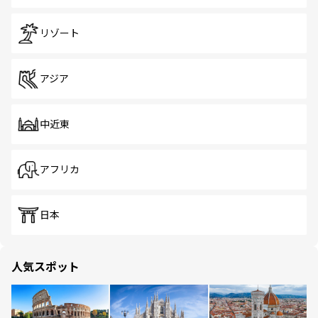
リゾート
アジア
中近東
アフリカ
日本
人気スポット