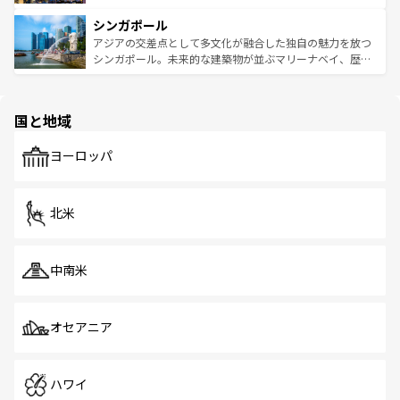
るはずだ。 なお、新着のベトナム情報は
コンテンツ一覧
を
は世界的に有名で、屋台から高級レストランまで味覚を刺
的なアートスポット、そして歴史と現代が融合した町並
参照してほしい。
シンガポール
激する。気候は一年中温暖で、どの季節にも異なる楽しみ
み、どこを訪れても感動するはず。観光スポットが密集し
が待っている。親しみやすいタイの人々、仏教を中心とし
ており、効率よく見どころを回れるのも魅力。息をのむよ
アジアの交差点として多文化が融合した独自の魅力を放つ
た文化、そして多様な観光資源が、訪れる旅人を魅了し続
うな絶景から文化的な体験まで、香港を存分に楽しみ尽く
シンガポール。未来的な建築物が並ぶマリーナベイ、歴史
ける。 なお、新着のタイ情報は
コンテンツ一覧
を参照して
そう。 なお、新着の香港情報は
コンテンツ一覧
を参照して
と伝統を感じられるエスニックタウン、多数の緑豊かな公
ほしい。
ほしい。
園や自然保護区など、自然が調和した近代的な景観と文化
の多様性あふれるカラフルな町は、どこを歩いても新しい
国と地域
発見がある。さらに、治安のよさや充実した公共交通機関
も、旅行者にとっては魅力的なポイント。グルメも豊富
で、ホーカーズは地元の風情を楽しめる外せないスポット
ヨーロッパ
だ。訪れる人を飽きさせないシンガポールで、多様な魅力
を体感しよう。 なお、新着のシンガポール情報は
コンテン
ツ一覧
を参照してほしい。
北米
中南米
オセアニア
ハワイ