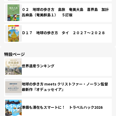
０２ 地球の歩き方 島旅 奄美大島 喜界島 加計
呂麻島（奄美群島１） ５訂版
Ｄ１７ 地球の歩き方 タイ ２０２７～２０２８
特設ページ
世界遺産ランキング
地球の歩き方 meets クリストファー・ノーラン監督
最新作『オデュッセイア』
準備も滞在もスマートに！ トラベルハック2026