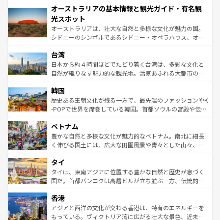
オーストラリアの基本情報と観光ガイド・有名観
部のニューオーリンズでは、音楽と美食が融合した独特の
ワイ島は見逃せない。また、定番の観光地といえばオアフ
文化が魅力。旅行者はアメリカの各地域で異なる魅力を楽
島だが、静かな自然を求めるならマウイ島やカウアイ島が
光スポット
しみながら、その多様性と豊かな歴史を感じることができ
おすすめ。エメラルドグリーンに輝く海をはじめ、豊かな
オーストラリアは、壮大な自然と多様な文化が魅力の国。
るだろう。車でのロードトリップや列車の旅も、アメリカ
文化や歴史が息づいている。「アロハスピリット」と呼ば
シドニーのシンボルであるシドニー・オペラハウス、オー
ならではの贅沢な旅のスタイルだ。 なお、新着のアメリカ
れるおもてなしの心で訪れる人々を迎えてくれるハワイの
ストラリア東海岸北部に広がる大サンゴ礁地帯グレートバ
情報は
コンテンツ一覧
を参照してほしい。
人々、おいしいローカルフードやハワイアンミュージッ
台湾
リアリーフや大陸中央部にそびえるウルル（エアーズロッ
ク、伝統的なフラダンスなど、すべてがハワイの魅力を彩
ク）、タスマニアの美しい原生林やケアンズの熱帯雨林な
日本から約４時間ほどでたどり着く台湾は、多彩な文化と
っている。訪れるたびに新しい発見と感動が待っているハ
ど、見どころがたくさん。また、カフェやワイン、オージ
自然が織りなす魅力的な観光地。活気あふれる大都市の台
ワイを、存分に味わってほしい。 なお、新着のハワイ情報
ービーフなどの食文化も豊かで、美味しいものであふれて
北やノスタルジックな町並みが人気な九份（ジォウフェ
は
コンテンツ一覧
を参照してほしい。
韓国
いる。アクティビティも充実しており、サーフィンやダイ
ン）、静ひつな山岳地帯である台湾東部など、都市の喧騒
ビング、ハイキングなど、アウトドア好きにはたまらな
と山間の静けさが共存しており、訪れる人に新しい発見と
歴史ある王朝文化が残る一方で、最先端のファッションやK
い。オーストラリアの多彩な魅力を存分に味わいつくそ
驚きをもたらしてくれる。また、奥深い台湾の食文化も魅
-POPで世界を席巻している韓国。首都ソウルの宮殿や伝統
う。 なお、新着のオーストラリア情報は
コンテンツ一覧
を
力で、夜市などの屋台グルメから高級料理、ヘルシーで美
家屋が並ぶエリアでは韓国の歴史と文化に浸ることがで
参照してほしい。
ベトナム
容にもいいと評判のスイーツなど、バラエティ豊かな料理
き、地方に足を延ばせば四季折々の自然美を楽しむことが
が味わえる。 なお、新着の台湾情報は
コンテンツ一覧
を参
できる。そして、キムチや焼肉、絶品のストリートフード
豊かな自然と多様な文化が魅力的なベトナム。南北に細長
照してほしい。
まで、さまざまな韓国料理が待っている。夜には、韓国な
く伸びる国土には、広大な田園風景や青々とした山々、世
らではのナイトライフも堪能できる。あたたかいホスピタ
界遺産に登録された壮大な自然景観が点在し、都市部では
タイ
リティに包まれながら、韓国の多彩な魅力を心ゆくまで味
急速な発展と共に伝統が息づく。ハノイの古い町並みやホ
わってみてほしい。 なお、新着の韓国情報は
コンテンツ一
ーチミン市のフランス統治時代の建物も、独特の雰囲気を
タイは、東南アジアに位置する豊かな自然と歴史が息づく
覧
を参照してほしい。
醸し出している。また、バラエティの豊かさとおいしさで
国だ。首都バンコクは高層ビルが立ち並ぶ一方、伝統的な
世界中の食通を魅了してやまないベトナム料理も魅力のひ
寺院や市場がいたるところに点在し、古きよき文化と現代
香港
とつ。フォーやバインミー、ベトナムコーヒーなどは、ぜ
の活気が交差している。北部ではチェンマイなどの山岳地
ひ現地で味わいたい。どの地域を訪れてもあたたかい人々
帯で自然と触れ合い、南部ではプーケットやクラビの美し
アジアと西洋の文化が交わる香港は、特有のエネルギーを
が旅行者を迎えてくれるので、きっと忘れられない旅にな
いビーチでリゾート気分を楽しむことができる。タイ料理
もっている。ヴィクトリア湾に広がる壮大な景色、近未来