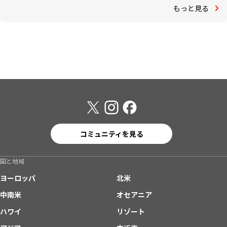
もっと見る
コミュニティを見る
国と地域
ヨーロッパ
北米
中南米
オセアニア
ハワイ
リゾート