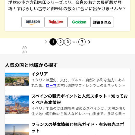
地球の歩き方御朱印シリーズより、奈良のお寺の最新版が登
場！すばらしい古寺と御朱印の数々に合いに出かけませんか？
詳細を見る
…
1
2
3
7
AD
AD
人気の国と地域から探す
イタリア
イタリアは歴史、文化、グルメ、自然と多彩な魅力にあふ
れた国。
ローマ
の古代遺跡やフィレンツェのルネッサンス
美術、ヴェネツィアの運河など、歴史あるスポットはもち
スペインの観光ポイントと人気スポット・知ってお
ろん、トスカーナの美しい田園風景やアマルフィ海岸の絶
景など、自然景観も見逃せない。観光の合間には、本場の
くべき基本情報
ピザやパスタなど、絶品のイタリア料理を堪能することも
イベリア半島のほぼ80％を占めるスペインは、太陽が降り
できる。朝目覚めてから夜眠るまで、すべての瞬間を楽し
注ぐ地中海沿岸から雄大なピレネー山脈まで、多彩な自然
ませてくれるイタリアで、忘れられない旅をしてみよう！
と文化が詰まったヨーロッパ屈指の旅行先だ。多様な地域
なお、新着のイタリア情報は
コンテンツ一覧
を参照してほ
フランスの基本情報と観光ガイド・有名観光スポ
文化が根付くこの国では、情熱的なフラメンコ、熱気あふ
しい。
れる闘牛、そして美味しいタパスが生活の一部となってい
ット