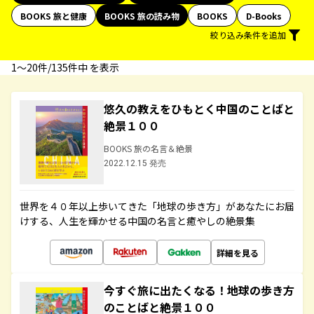
BOOKS 旅と健康
BOOKS 旅の読み物
BOOKS
D-Books
絞り込み条件を追加
1〜20件/135件中 を表示
悠久の教えをひもとく中国のことばと
絶景１００
BOOKS 旅の名言＆絶景
2022.12.15 発売
世界を４０年以上歩いてきた「地球の歩き方」があなたにお届
けする、人生を輝かせる中国の名言と癒やしの絶景集
詳細を見る
今すぐ旅に出たくなる！地球の歩き方
のことばと絶景１００