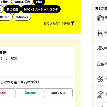
co 海外
aruco 国内
Plat
国と地
代
旅の図鑑
BOOKS スペシャルコラボ
BOOKS
D-Books
絞り込み条件を追加
３９選
とともに解説
だらけの奇岩と巨石の世界！
詳細を見る