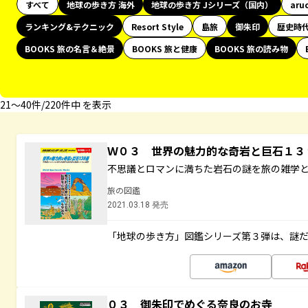
すべて
地球の歩き方 海外
地球の歩き方 Jシリーズ（国内）
aru
ランキング&テクニック
Resort Style
島旅
御朱印
歴史時
BOOKS 旅の名言＆絶景
BOOKS 旅と健康
BOOKS 旅の読み物
21〜40件/220件中 を表示
Ｗ０３ 世界の魅力的な奇岩と巨石１
不思議とロマンに満ちた岩石の謎を旅の雑学
旅の図鑑
2021.03.18 発売
「地球の歩き方」図鑑シリーズ第３弾は、謎
０３ 御朱印でめぐる奈良のお寺