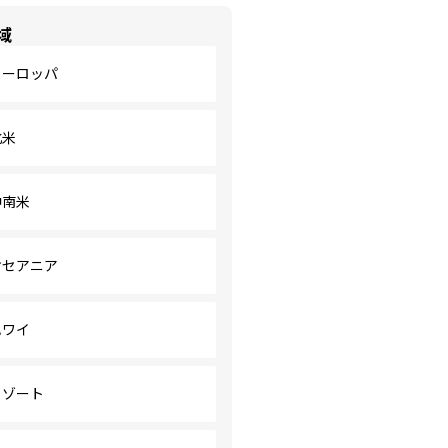
域
ヨーロッパ
北米
中南米
オセアニア
ハワイ
リゾート