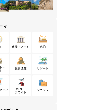
ーマ
食
建築・アート
宿泊
ト・
世界遺産
リゾート
戦
鉄道・
ビティ
ショップ
フライト