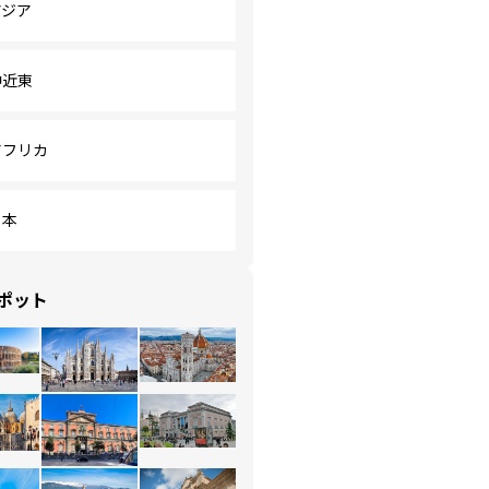
アジア
中近東
アフリカ
日本
ポット