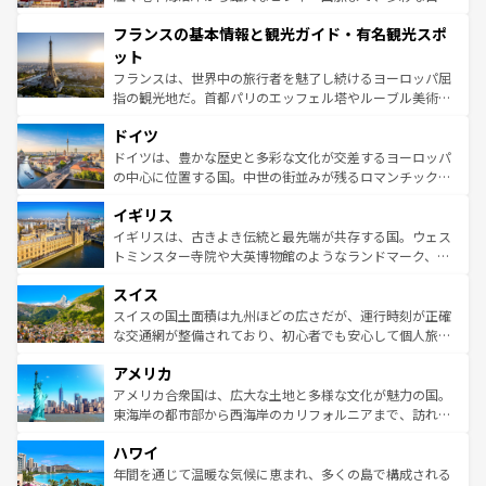
できる。朝目覚めてから夜眠るまで、すべての瞬間を楽し
と文化が詰まったヨーロッパ屈指の旅行先だ。多様な地域
フランスの基本情報と観光ガイド・有名観光スポ
ませてくれるイタリアで、忘れられない旅をしてみよう！
文化が根付くこの国では、情熱的なフラメンコ、熱気あふ
なお、新着のイタリア情報は
コンテンツ一覧
を参照してほ
れる闘牛、そして美味しいタパスが生活の一部となってい
ット
しい。
る。首都マドリードの洗練された雰囲気や、バルセロナの
フランスは、世界中の旅行者を魅了し続けるヨーロッパ屈
アートに溢れた街角から、地方では古代ローマ遺跡や中世
指の観光地だ。首都パリのエッフェル塔やルーブル美術館
の城塞都市、穏やかなビーチリゾートまで多彩な表情を見
といった象徴的なスポットから、田舎町の古風な美しさま
せる。地方によって風土や気候が異なるスペインはその個
ドイツ
で、幅広い魅力が詰まっている。華麗な宮殿、歴史的な大
性で訪れる人を魅了する。 なお、新着のスペイン情報は
コ
聖堂、美しいビーチ、そして豊かな自然が、訪れる者を心
ドイツは、豊かな歴史と多彩な文化が交差するヨーロッパ
ンテンツ一覧
を参照してほしい。
から魅了する。また、フランスは美食の国としても知ら
の中心に位置する国。中世の街並みが残るロマンチック街
れ、フランス料理はユネスコ無形文化遺産にも登録されて
道から、未来を先取りするようなモダンな都市まで多様な
イギリス
いる。シャンパンの発祥地であるランス、プロヴァンスの
顔を持つこの国は、どこを歩いても飽きることがない。ベ
香り高いラベンダー畑など、多彩な楽しみ方が可能だ。さ
ルリンの文化的活気、バイエルン州のアルプスの絶景、そ
イギリスは、古きよき伝統と最先端が共存する国。ウェス
らに、パリ以外の地域にも魅力が溢れており、どの街角に
してライン川沿いのワイン畑といった風景は必見。ビール
トミンスター寺院や大英博物館のようなランドマーク、歴
も豊かな歴史と文化が息づいている。パリ以外の個性あふ
とソーセージを味わいながら地元の人と過ごす楽しい時間
史ある大学都市、美しい丘陵地帯や牧歌的な風景など、エ
れる地方に足を運ぶとそれぞれで全く異なる文化を体験で
スイス
は、お酒好きな人にはぜひ体験してほしい。 なお、新着の
リアごとに異なる魅力がある。また、優雅なアフタヌーン
きるだろう。 なお、新着のフランス情報は
コンテンツ一覧
ドイツ情報は
コンテンツ一覧
を参照してほしい。
ティー、ビール好きにはたまらない英国パブ、サッカー観
スイスの国土面積は九州ほどの広さだが、運行時刻が正確
を参照してほしい。
戦など、本場だからこそできる体験も豊富。イギリスを旅
な交通網が整備されており、初心者でも安心して個人旅行
して楽しみつくそう。 なお、新着のイギリス情報は
コンテ
を楽しめる。日本同様に時刻表どおりの旅が可能だ。中世
アメリカ
ンツ一覧
を参照してほしい。
の建物がそのまま残る町や、スイスならではのユニークな
博物館もあり、アルプス観光だけでなく町歩きも満喫する
アメリカ合衆国は、広大な土地と多様な文化が魅力の国。
ことができる。国民の所得が高いため物価も高いが、旅行
東海岸の都市部から西海岸のカリフォルニアまで、訪れる
者向けの交通パス提供のサービスもあり、うまく活用すれ
場所ごとに異なる風景と体験が待っている。ニューヨーク
ハワイ
ば市内交通費無料で観光を楽しむこともできる。 なお、新
のような巨大都市は、観光、ショッピング、エンターテイ
着のスイス情報は
コンテンツ一覧
を参照してほしい。
ンメントが詰まった刺激的なスポットだ。一方、アメリカ
年間を通じて温暖な気候に恵まれ、多くの島で構成される