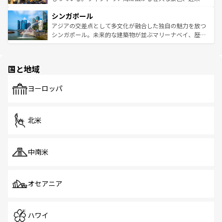
るはずだ。 なお、新着のベトナム情報は
コンテンツ一覧
を
は世界的に有名で、屋台から高級レストランまで味覚を刺
的なアートスポット、そして歴史と現代が融合した町並
参照してほしい。
シンガポール
激する。気候は一年中温暖で、どの季節にも異なる楽しみ
み、どこを訪れても感動するはず。観光スポットが密集し
が待っている。親しみやすいタイの人々、仏教を中心とし
ており、効率よく見どころを回れるのも魅力。息をのむよ
アジアの交差点として多文化が融合した独自の魅力を放つ
た文化、そして多様な観光資源が、訪れる旅人を魅了し続
うな絶景から文化的な体験まで、香港を存分に楽しみ尽く
シンガポール。未来的な建築物が並ぶマリーナベイ、歴史
ける。 なお、新着のタイ情報は
コンテンツ一覧
を参照して
そう。 なお、新着の香港情報は
コンテンツ一覧
を参照して
と伝統を感じられるエスニックタウン、多数の緑豊かな公
ほしい。
ほしい。
園や自然保護区など、自然が調和した近代的な景観と文化
の多様性あふれるカラフルな町は、どこを歩いても新しい
国と地域
発見がある。さらに、治安のよさや充実した公共交通機関
も、旅行者にとっては魅力的なポイント。グルメも豊富
で、ホーカーズは地元の風情を楽しめる外せないスポット
ヨーロッパ
だ。訪れる人を飽きさせないシンガポールで、多様な魅力
を体感しよう。 なお、新着のシンガポール情報は
コンテン
ツ一覧
を参照してほしい。
北米
中南米
オセアニア
ハワイ