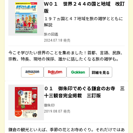
Ｗ０１ 世界２４４の国と地域 改訂
版
１９７ヵ国と４７地域を旅の雑学とともに
解説
旅の図鑑
2024.07.18 発売
今こそ学びたい世界のことを集めました！首都、言語、民族、
宗教、特長、現地の挨拶、誰かに話したくなる旅の雑学も。
詳細を見る
０１ 御朱印でめぐる鎌倉のお寺 三
十三観音完全掲載 三訂版
御朱印
2019.08.07 発売
鎌倉の観光といえば、季節の花とお寺めぐり。それだけではあ