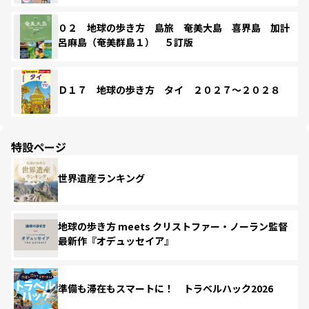
０２ 地球の歩き方 島旅 奄美大島 喜界島 加計
呂麻島（奄美群島１） ５訂版
Ｄ１７ 地球の歩き方 タイ ２０２７～２０２８
特設ページ
世界遺産ランキング
地球の歩き方 meets クリストファー・ノーラン監督
最新作『オデュッセイア』
準備も滞在もスマートに！ トラベルハック2026