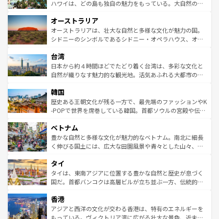
西部には大自然が広がり、グランドキャニオンやイエロー
ハワイは、どの島も独自の魅力をもっている。大自然の神
ストーン国立公園といった絶景が堪能できる。さらに、南
秘を感じたいなら、火山が生み出した壮大な景観を誇るハ
オーストラリア
部のニューオーリンズでは、音楽と美食が融合した独特の
ワイ島は見逃せない。また、定番の観光地といえばオアフ
文化が魅力。旅行者はアメリカの各地域で異なる魅力を楽
島だが、静かな自然を求めるならマウイ島やカウアイ島が
オーストラリアは、壮大な自然と多様な文化が魅力の国。
しみながら、その多様性と豊かな歴史を感じることができ
おすすめ。エメラルドグリーンに輝く海をはじめ、豊かな
シドニーのシンボルであるシドニー・オペラハウス、オー
るだろう。車でのロードトリップや列車の旅も、アメリカ
文化や歴史が息づいている。「アロハスピリット」と呼ば
ストラリア東海岸北部に広がる大サンゴ礁地帯グレートバ
ならではの贅沢な旅のスタイルだ。 なお、新着のアメリカ
台湾
れるおもてなしの心で訪れる人々を迎えてくれるハワイの
リアリーフや大陸中央部にそびえるウルル（エアーズロッ
情報は
コンテンツ一覧
を参照してほしい。
人々、おいしいローカルフードやハワイアンミュージッ
ク）、タスマニアの美しい原生林やケアンズの熱帯雨林な
日本から約４時間ほどでたどり着く台湾は、多彩な文化と
ク、伝統的なフラダンスなど、すべてがハワイの魅力を彩
ど、見どころがたくさん。また、カフェやワイン、オージ
自然が織りなす魅力的な観光地。活気あふれる大都市の台
っている。訪れるたびに新しい発見と感動が待っているハ
ービーフなどの食文化も豊かで、美味しいものであふれて
北やノスタルジックな町並みが人気な九份（ジォウフェ
ワイを、存分に味わってほしい。 なお、新着のハワイ情報
韓国
いる。アクティビティも充実しており、サーフィンやダイ
ン）、静ひつな山岳地帯である台湾東部など、都市の喧騒
は
コンテンツ一覧
を参照してほしい。
ビング、ハイキングなど、アウトドア好きにはたまらな
と山間の静けさが共存しており、訪れる人に新しい発見と
歴史ある王朝文化が残る一方で、最先端のファッションやK
い。オーストラリアの多彩な魅力を存分に味わいつくそ
驚きをもたらしてくれる。また、奥深い台湾の食文化も魅
-POPで世界を席巻している韓国。首都ソウルの宮殿や伝統
う。 なお、新着のオーストラリア情報は
コンテンツ一覧
を
力で、夜市などの屋台グルメから高級料理、ヘルシーで美
家屋が並ぶエリアでは韓国の歴史と文化に浸ることがで
参照してほしい。
ベトナム
容にもいいと評判のスイーツなど、バラエティ豊かな料理
き、地方に足を延ばせば四季折々の自然美を楽しむことが
が味わえる。 なお、新着の台湾情報は
コンテンツ一覧
を参
できる。そして、キムチや焼肉、絶品のストリートフード
豊かな自然と多様な文化が魅力的なベトナム。南北に細長
照してほしい。
まで、さまざまな韓国料理が待っている。夜には、韓国な
く伸びる国土には、広大な田園風景や青々とした山々、世
らではのナイトライフも堪能できる。あたたかいホスピタ
界遺産に登録された壮大な自然景観が点在し、都市部では
タイ
リティに包まれながら、韓国の多彩な魅力を心ゆくまで味
急速な発展と共に伝統が息づく。ハノイの古い町並みやホ
わってみてほしい。 なお、新着の韓国情報は
コンテンツ一
ーチミン市のフランス統治時代の建物も、独特の雰囲気を
タイは、東南アジアに位置する豊かな自然と歴史が息づく
覧
を参照してほしい。
醸し出している。また、バラエティの豊かさとおいしさで
国だ。首都バンコクは高層ビルが立ち並ぶ一方、伝統的な
世界中の食通を魅了してやまないベトナム料理も魅力のひ
寺院や市場がいたるところに点在し、古きよき文化と現代
香港
とつ。フォーやバインミー、ベトナムコーヒーなどは、ぜ
の活気が交差している。北部ではチェンマイなどの山岳地
ひ現地で味わいたい。どの地域を訪れてもあたたかい人々
帯で自然と触れ合い、南部ではプーケットやクラビの美し
アジアと西洋の文化が交わる香港は、特有のエネルギーを
が旅行者を迎えてくれるので、きっと忘れられない旅にな
いビーチでリゾート気分を楽しむことができる。タイ料理
もっている。ヴィクトリア湾に広がる壮大な景色、近未来