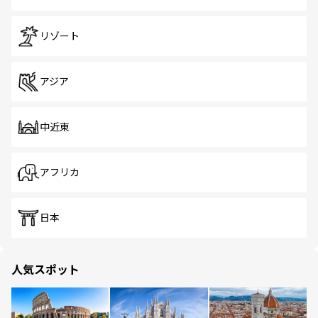
リゾート
アジア
中近東
アフリカ
日本
人気スポット