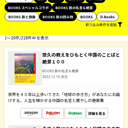
BOOKS スペシャルコラボ
BOOKS 旅の名言＆絶景
BOOKS 旅と健康
BOOKS 旅の読み物
BOOKS
D-Books
絞り込み条件を追加
1〜20件/218件中 を表示
悠久の教えをひもとく中国のことばと
絶景１００
BOOKS 旅の名言＆絶景
2022.12.15 発売
世界を４０年以上歩いてきた「地球の歩き方」があなたにお届
けする、人生を輝かせる中国の名言と癒やしの絶景集
詳細を見る