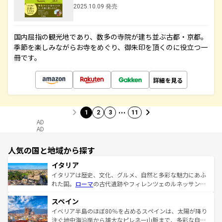
2025.10.09 発売
国内屈指の観光地であり、数多の寺院が建ち並ぶ古都・京都。
季節を楽しみながらお寺をめぐり、御朱印を頂くのに役立つ一
冊です。
詳細を見る
…
1
2
3
11
AD
AD
人気の国と地域から探す
イタリア
イタリアは歴史、文化、グルメ、自然と多彩な魅力にあふ
れた国。
ローマ
の古代遺跡やフィレンツェのルネッサンス
美術、ヴェネツィアの運河など、歴史あるスポットはもち
スペイン
ろん、トスカーナの美しい田園風景やアマルフィ海岸の絶
景など、自然景観も見逃せない。観光の合間には、本場の
イベリア半島のほぼ80％を占めるスペインは、太陽が降り
ピザやパスタなど、絶品のイタリア料理を堪能することも
注ぐ地中海沿岸から雄大なピレネー山脈まで、多彩な自然