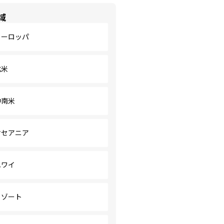
域
ヨーロッパ
北米
中南米
オセアニア
ハワイ
リゾート