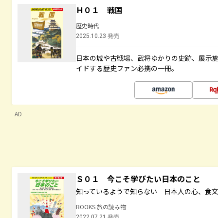
Ｈ０１ 戦国
歴史時代
2025.10.23 発売
日本の城や古戦場、武将ゆかりの史跡、展示
イドする歴史ファン必携の一冊。
AD
Ｓ０１ 今こそ学びたい日本のこと
知っているようで知らない 日本人の心、食
BOOKS 旅の読み物
2022.07.21 発売