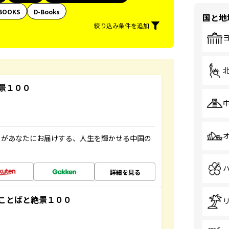
BOOKS
D-Books
国と地
絞り込み条件を追加
景１００
」があなたにお届けする、人生を輝かせる中国の
詳細を見る
ことばと絶景１００