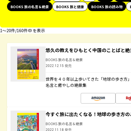
BOOKS 旅の名言＆絶景
BOOKS 旅と健康
BOOKS 旅の読み物
1〜20件/160件中 を表示
悠久の教えをひもとく中国のことばと絶
BOOKS 旅の名言＆絶景
2022.12.15 発売
世界を４０年以上歩いてきた「地球の歩き方
名言と癒やしの絶景集
今すぐ旅に出たくなる！地球の歩き方の
BOOKS 旅の名言＆絶景
2022.11.18 発売