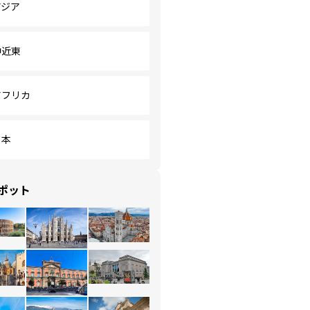
アジア
中近東
アフリカ
日本
ポット