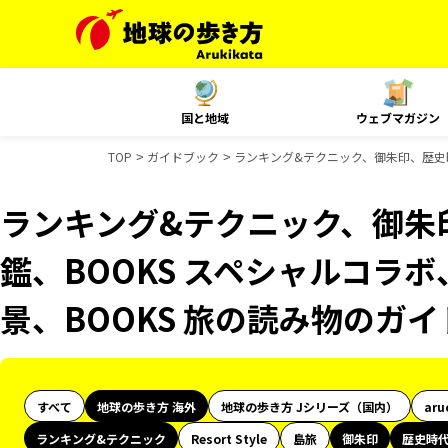
国と地域
ウェブマガジン
TOP
ガイドブック
ランキング&テクニック、御朱印、歴史時
ランキング&テクニック、御朱
鑑、BOOKS スペシャルコラボ
景、BOOKS 旅の読み物のガ
すべて
地球の歩き方 海外
地球の歩き方 Jシリーズ（国内）
aru
ランキング&テクニック
Resort Style
島旅
御朱印
歴史時