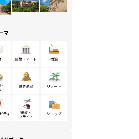
ーマ
食
建築・アート
宿泊
ト・
世界遺産
リゾート
戦
鉄道・
ビティ
ショップ
フライト