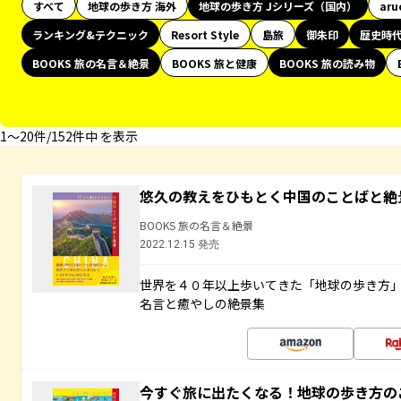
すべて
地球の歩き方 海外
地球の歩き方 Jシリーズ（国内）
aru
ランキング&テクニック
Resort Style
島旅
御朱印
歴史時
BOOKS 旅の名言＆絶景
BOOKS 旅と健康
BOOKS 旅の読み物
1〜20件/152件中 を表示
悠久の教えをひもとく中国のことばと絶
BOOKS 旅の名言＆絶景
2022.12.15 発売
世界を４０年以上歩いてきた「地球の歩き方
名言と癒やしの絶景集
今すぐ旅に出たくなる！地球の歩き方の