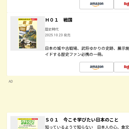
Ｈ０１ 戦国
歴史時代
2025.10.23 発売
日本の城や古戦場、武将ゆかりの史跡、展示
イドする歴史ファン必携の一冊。
AD
Ｓ０１ 今こそ学びたい日本のこと
知っているようで知らない 日本人の心、食