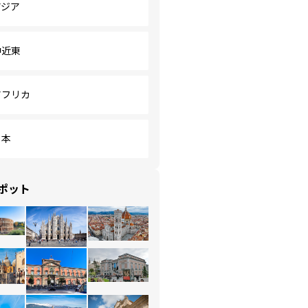
アジア
中近東
アフリカ
日本
ポット