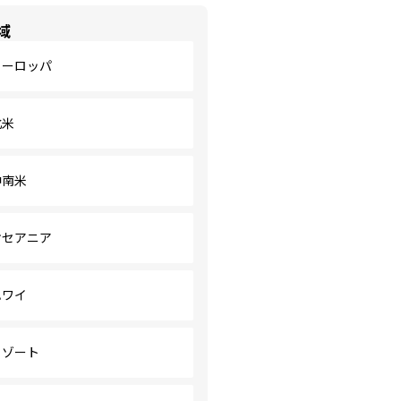
域
ヨーロッパ
北米
中南米
オセアニア
ハワイ
リゾート