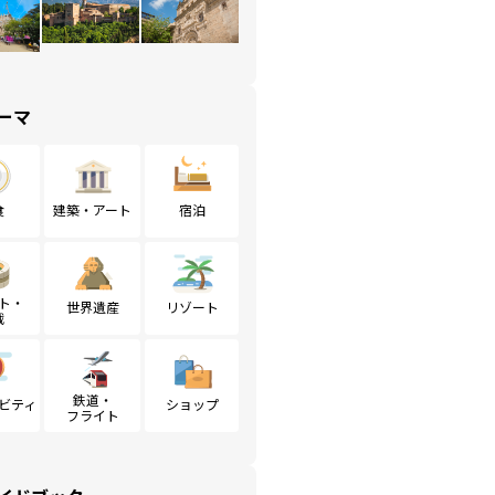
ーマ
食
建築・アート
宿泊
ト・
世界遺産
リゾート
戦
鉄道・
ビティ
ショップ
フライト