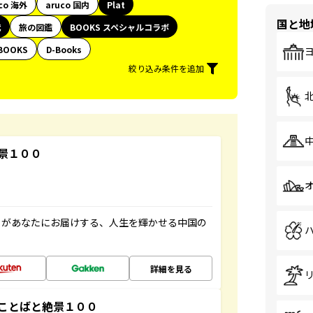
co 海外
aruco 国内
Plat
国と地
代
旅の図鑑
BOOKS スペシャルコラボ
BOOKS
D-Books
絞り込み条件を追加
景１００
」があなたにお届けする、人生を輝かせる中国の
詳細を見る
ことばと絶景１００