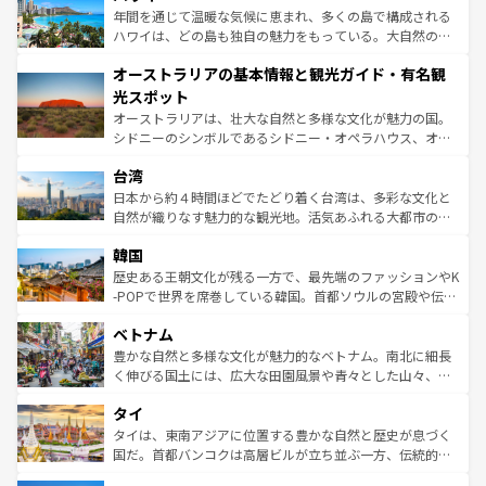
ンメントが詰まった刺激的なスポットだ。一方、アメリカ
年間を通じて温暖な気候に恵まれ、多くの島で構成される
西部には大自然が広がり、グランドキャニオンやイエロー
ハワイは、どの島も独自の魅力をもっている。大自然の神
ストーン国立公園といった絶景が堪能できる。さらに、南
秘を感じたいなら、火山が生み出した壮大な景観を誇るハ
オーストラリアの基本情報と観光ガイド・有名観
部のニューオーリンズでは、音楽と美食が融合した独特の
ワイ島は見逃せない。また、定番の観光地といえばオアフ
文化が魅力。旅行者はアメリカの各地域で異なる魅力を楽
島だが、静かな自然を求めるならマウイ島やカウアイ島が
光スポット
しみながら、その多様性と豊かな歴史を感じることができ
おすすめ。エメラルドグリーンに輝く海をはじめ、豊かな
オーストラリアは、壮大な自然と多様な文化が魅力の国。
るだろう。車でのロードトリップや列車の旅も、アメリカ
文化や歴史が息づいている。「アロハスピリット」と呼ば
シドニーのシンボルであるシドニー・オペラハウス、オー
ならではの贅沢な旅のスタイルだ。 なお、新着のアメリカ
れるおもてなしの心で訪れる人々を迎えてくれるハワイの
ストラリア東海岸北部に広がる大サンゴ礁地帯グレートバ
情報は
コンテンツ一覧
を参照してほしい。
人々、おいしいローカルフードやハワイアンミュージッ
台湾
リアリーフや大陸中央部にそびえるウルル（エアーズロッ
ク、伝統的なフラダンスなど、すべてがハワイの魅力を彩
ク）、タスマニアの美しい原生林やケアンズの熱帯雨林な
日本から約４時間ほどでたどり着く台湾は、多彩な文化と
っている。訪れるたびに新しい発見と感動が待っているハ
ど、見どころがたくさん。また、カフェやワイン、オージ
自然が織りなす魅力的な観光地。活気あふれる大都市の台
ワイを、存分に味わってほしい。 なお、新着のハワイ情報
ービーフなどの食文化も豊かで、美味しいものであふれて
北やノスタルジックな町並みが人気な九份（ジォウフェ
は
コンテンツ一覧
を参照してほしい。
韓国
いる。アクティビティも充実しており、サーフィンやダイ
ン）、静ひつな山岳地帯である台湾東部など、都市の喧騒
ビング、ハイキングなど、アウトドア好きにはたまらな
と山間の静けさが共存しており、訪れる人に新しい発見と
歴史ある王朝文化が残る一方で、最先端のファッションやK
い。オーストラリアの多彩な魅力を存分に味わいつくそ
驚きをもたらしてくれる。また、奥深い台湾の食文化も魅
-POPで世界を席巻している韓国。首都ソウルの宮殿や伝統
う。 なお、新着のオーストラリア情報は
コンテンツ一覧
を
力で、夜市などの屋台グルメから高級料理、ヘルシーで美
家屋が並ぶエリアでは韓国の歴史と文化に浸ることがで
参照してほしい。
ベトナム
容にもいいと評判のスイーツなど、バラエティ豊かな料理
き、地方に足を延ばせば四季折々の自然美を楽しむことが
が味わえる。 なお、新着の台湾情報は
コンテンツ一覧
を参
できる。そして、キムチや焼肉、絶品のストリートフード
豊かな自然と多様な文化が魅力的なベトナム。南北に細長
照してほしい。
まで、さまざまな韓国料理が待っている。夜には、韓国な
く伸びる国土には、広大な田園風景や青々とした山々、世
らではのナイトライフも堪能できる。あたたかいホスピタ
界遺産に登録された壮大な自然景観が点在し、都市部では
タイ
リティに包まれながら、韓国の多彩な魅力を心ゆくまで味
急速な発展と共に伝統が息づく。ハノイの古い町並みやホ
わってみてほしい。 なお、新着の韓国情報は
コンテンツ一
ーチミン市のフランス統治時代の建物も、独特の雰囲気を
タイは、東南アジアに位置する豊かな自然と歴史が息づく
覧
を参照してほしい。
醸し出している。また、バラエティの豊かさとおいしさで
国だ。首都バンコクは高層ビルが立ち並ぶ一方、伝統的な
世界中の食通を魅了してやまないベトナム料理も魅力のひ
寺院や市場がいたるところに点在し、古きよき文化と現代