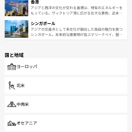
香港
とつ。フォーやバインミー、ベトナムコーヒーなどは、ぜ
の活気が交差している。北部ではチェンマイなどの山岳地
ひ現地で味わいたい。どの地域を訪れてもあたたかい人々
帯で自然と触れ合い、南部ではプーケットやクラビの美し
アジアと西洋の文化が交わる香港は、特有のエネルギーを
が旅行者を迎えてくれるので、きっと忘れられない旅にな
いビーチでリゾート気分を楽しむことができる。タイ料理
もっている。ヴィクトリア湾に広がる壮大な景色、近未来
るはずだ。 なお、新着のベトナム情報は
コンテンツ一覧
を
は世界的に有名で、屋台から高級レストランまで味覚を刺
的なアートスポット、そして歴史と現代が融合した町並
参照してほしい。
シンガポール
激する。気候は一年中温暖で、どの季節にも異なる楽しみ
み、どこを訪れても感動するはず。観光スポットが密集し
が待っている。親しみやすいタイの人々、仏教を中心とし
ており、効率よく見どころを回れるのも魅力。息をのむよ
アジアの交差点として多文化が融合した独自の魅力を放つ
た文化、そして多様な観光資源が、訪れる旅人を魅了し続
うな絶景から文化的な体験まで、香港を存分に楽しみ尽く
シンガポール。未来的な建築物が並ぶマリーナベイ、歴史
ける。 なお、新着のタイ情報は
コンテンツ一覧
を参照して
そう。 なお、新着の香港情報は
コンテンツ一覧
を参照して
と伝統を感じられるエスニックタウン、多数の緑豊かな公
ほしい。
ほしい。
園や自然保護区など、自然が調和した近代的な景観と文化
の多様性あふれるカラフルな町は、どこを歩いても新しい
国と地域
発見がある。さらに、治安のよさや充実した公共交通機関
も、旅行者にとっては魅力的なポイント。グルメも豊富
で、ホーカーズは地元の風情を楽しめる外せないスポット
ヨーロッパ
だ。訪れる人を飽きさせないシンガポールで、多様な魅力
を体感しよう。 なお、新着のシンガポール情報は
コンテン
ツ一覧
を参照してほしい。
北米
中南米
オセアニア