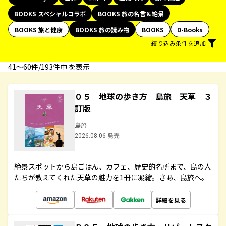
BOOKS スペシャルコラボ
BOOKS 旅の名言＆絶景
BOOKS 旅と健康
BOOKS 旅の読み物
BOOKS
D-Books
絞り込み条件を追加
41〜60件/193件中 を表示
０５ 地球の歩き方 島旅 天草 ３
訂版
島旅
2026.08.06 発売
絶景スポットから島ごはん、カフェ、歴史的名所まで、島の人
たちが教えてくれた天草の魅力を1冊に凝縮。さあ、島旅へ。
詳細を見る