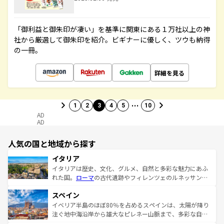
「御利益と御朱印が凄い」を基準に関東にある１万社以上の神
社から厳選して御朱印を紹介。ビギナーに優しく、ツウも納得
の一冊。
詳細を見る
…
1
2
3
4
5
10
AD
AD
人気の国と地域から探す
イタリア
イタリアは歴史、文化、グルメ、自然と多彩な魅力にあふ
れた国。
ローマ
の古代遺跡やフィレンツェのルネッサンス
美術、ヴェネツィアの運河など、歴史あるスポットはもち
スペイン
ろん、トスカーナの美しい田園風景やアマルフィ海岸の絶
景など、自然景観も見逃せない。観光の合間には、本場の
イベリア半島のほぼ80％を占めるスペインは、太陽が降り
ピザやパスタなど、絶品のイタリア料理を堪能することも
注ぐ地中海沿岸から雄大なピレネー山脈まで、多彩な自然
できる。朝目覚めてから夜眠るまで、すべての瞬間を楽し
と文化が詰まったヨーロッパ屈指の旅行先だ。多様な地域