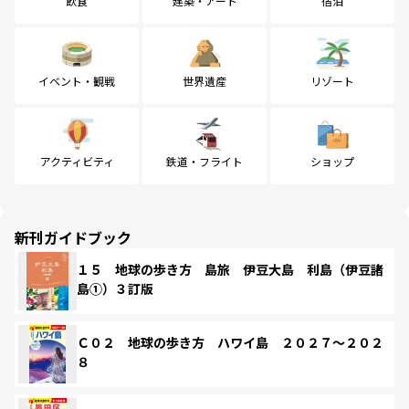
飲食
建築・アート
宿泊
イベント・観戦
世界遺産
リゾート
アクティビティ
鉄道・フライト
ショップ
新刊ガイドブック
１５ 地球の歩き方 島旅 伊豆大島 利島（伊豆諸
島①）３訂版
Ｃ０２ 地球の歩き方 ハワイ島 ２０２７～２０２
８