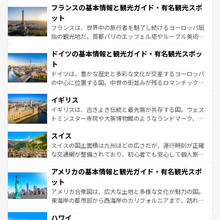
フランスの基本情報と観光ガイド・有名観光スポ
ませてくれるイタリアで、忘れられない旅をしてみよう！
文化が根付くこの国では、情熱的なフラメンコ、熱気あふ
なお、新着のイタリア情報は
コンテンツ一覧
を参照してほ
れる闘牛、そして美味しいタパスが生活の一部となってい
ット
しい。
る。首都マドリードの洗練された雰囲気や、バルセロナの
フランスは、世界中の旅行者を魅了し続けるヨーロッパ屈
アートに溢れた街角から、地方では古代ローマ遺跡や中世
指の観光地だ。首都パリのエッフェル塔やルーブル美術館
の城塞都市、穏やかなビーチリゾートまで多彩な表情を見
といった象徴的なスポットから、田舎町の古風な美しさま
せる。地方によって風土や気候が異なるスペインはその個
ドイツの基本情報と観光ガイド・有名観光スポッ
で、幅広い魅力が詰まっている。華麗な宮殿、歴史的な大
性で訪れる人を魅了する。 なお、新着のスペイン情報は
コ
聖堂、美しいビーチ、そして豊かな自然が、訪れる者を心
ト
ンテンツ一覧
を参照してほしい。
から魅了する。また、フランスは美食の国としても知ら
ドイツは、豊かな歴史と多彩な文化が交差するヨーロッパ
れ、フランス料理はユネスコ無形文化遺産にも登録されて
の中心に位置する国。中世の街並みが残るロマンチック街
いる。シャンパンの発祥地であるランス、プロヴァンスの
道から、未来を先取りするようなモダンな都市まで多様な
香り高いラベンダー畑など、多彩な楽しみ方が可能だ。さ
イギリス
顔を持つこの国は、どこを歩いても飽きることがない。ベ
らに、パリ以外の地域にも魅力が溢れており、どの街角に
ルリンの文化的活気、バイエルン州のアルプスの絶景、そ
イギリスは、古きよき伝統と最先端が共存する国。ウェス
も豊かな歴史と文化が息づいている。パリ以外の個性あふ
してライン川沿いのワイン畑といった風景は必見。ビール
トミンスター寺院や大英博物館のようなランドマーク、歴
れる地方に足を運ぶとそれぞれで全く異なる文化を体験で
とソーセージを味わいながら地元の人と過ごす楽しい時間
史ある大学都市、美しい丘陵地帯や牧歌的な風景など、エ
きるだろう。 なお、新着のフランス情報は
コンテンツ一覧
スイス
は、お酒好きな人にはぜひ体験してほしい。 なお、新着の
リアごとに異なる魅力がある。また、優雅なアフタヌーン
を参照してほしい。
ドイツ情報は
コンテンツ一覧
を参照してほしい。
ティー、ビール好きにはたまらない英国パブ、サッカー観
スイスの国土面積は九州ほどの広さだが、運行時刻が正確
戦など、本場だからこそできる体験も豊富。イギリスを旅
な交通網が整備されており、初心者でも安心して個人旅行
して楽しみつくそう。 なお、新着のイギリス情報は
コンテ
を楽しめる。日本同様に時刻表どおりの旅が可能だ。中世
アメリカの基本情報と観光ガイド・有名観光スポ
ンツ一覧
を参照してほしい。
の建物がそのまま残る町や、スイスならではのユニークな
博物館もあり、アルプス観光だけでなく町歩きも満喫する
ット
ことができる。国民の所得が高いため物価も高いが、旅行
アメリカ合衆国は、広大な土地と多様な文化が魅力の国。
者向けの交通パス提供のサービスもあり、うまく活用すれ
東海岸の都市部から西海岸のカリフォルニアまで、訪れる
ば市内交通費無料で観光を楽しむこともできる。 なお、新
場所ごとに異なる風景と体験が待っている。ニューヨーク
着のスイス情報は
コンテンツ一覧
を参照してほしい。
ハワイ
のような巨大都市は、観光、ショッピング、エンターテイ