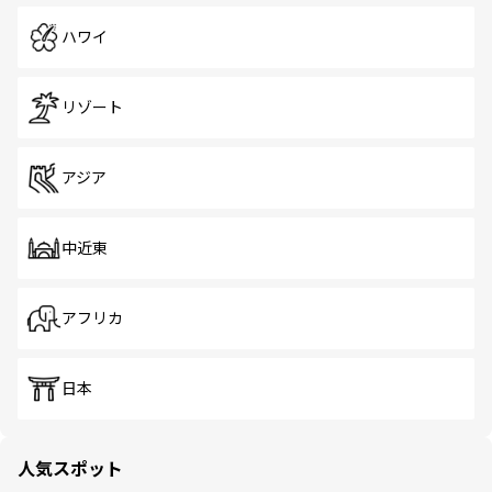
ハワイ
リゾート
アジア
中近東
アフリカ
日本
人気スポット