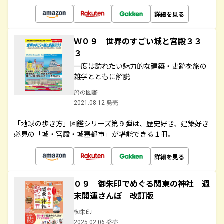
詳細を見る
Ｗ０９ 世界のすごい城と宮殿３３
３
一度は訪れたい魅力的な建築・史跡を旅の
雑学とともに解説
旅の図鑑
2021.08.12 発売
「地球の歩き方」図鑑シリーズ第９弾は、歴史好き、建築好き
必見の「城・宮殿・城塞都市」が堪能できる１冊。
詳細を見る
０９ 御朱印でめぐる関東の神社 週
末開運さんぽ 改訂版
御朱印
2025.02.06 発売