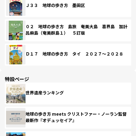
Ｊ３３ 地球の歩き方 墨田区
０２ 地球の歩き方 島旅 奄美大島 喜界島 加計
呂麻島（奄美群島１） ５訂版
Ｄ１７ 地球の歩き方 タイ ２０２７～２０２８
特設ページ
世界遺産ランキング
地球の歩き方 meets クリストファー・ノーラン監督
最新作『オデュッセイア』