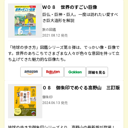
Ｗ０８ 世界のすごい巨像
巨仏・巨神・巨人。一度は訪れたい愛すべ
き巨大造形を解説
旅の図鑑
2021.08.12 発売
「地球の歩き方」図鑑シリーズ第８弾は、でっかい像・巨像で
す。世界のあちこちでさまざまな人々が色々な意図を持って立
ち上げてきた魅力的な巨像たち。
詳細を見る
０８ 御朱印でめぐる高野山 三訂版
御朱印
2024.06.13 発売
地球の歩き方御朱印シリーズより、高野山の最新版が登場！