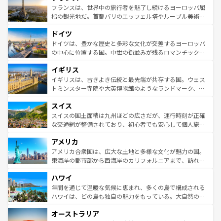
なお、新着のイタリア情報は
コンテンツ一覧
を参照してほ
れる闘牛、そして美味しいタパスが生活の一部となってい
フランスは、世界中の旅行者を魅了し続けるヨーロッパ屈
しい。
る。首都マドリードの洗練された雰囲気や、バルセロナの
指の観光地だ。首都パリのエッフェル塔やルーブル美術館
アートに溢れた街角から、地方では古代ローマ遺跡や中世
といった象徴的なスポットから、田舎町の古風な美しさま
ドイツ
の城塞都市、穏やかなビーチリゾートまで多彩な表情を見
で、幅広い魅力が詰まっている。華麗な宮殿、歴史的な大
せる。地方によって風土や気候が異なるスペインはその個
聖堂、美しいビーチ、そして豊かな自然が、訪れる者を心
ドイツは、豊かな歴史と多彩な文化が交差するヨーロッパ
性で訪れる人を魅了する。 なお、新着のスペイン情報は
コ
から魅了する。また、フランスは美食の国としても知ら
の中心に位置する国。中世の街並みが残るロマンチック街
ンテンツ一覧
を参照してほしい。
れ、フランス料理はユネスコ無形文化遺産にも登録されて
道から、未来を先取りするようなモダンな都市まで多様な
イギリス
いる。シャンパンの発祥地であるランス、プロヴァンスの
顔を持つこの国は、どこを歩いても飽きることがない。ベ
香り高いラベンダー畑など、多彩な楽しみ方が可能だ。さ
ルリンの文化的活気、バイエルン州のアルプスの絶景、そ
イギリスは、古きよき伝統と最先端が共存する国。ウェス
らに、パリ以外の地域にも魅力が溢れており、どの街角に
してライン川沿いのワイン畑といった風景は必見。ビール
トミンスター寺院や大英博物館のようなランドマーク、歴
も豊かな歴史と文化が息づいている。パリ以外の個性あふ
とソーセージを味わいながら地元の人と過ごす楽しい時間
史ある大学都市、美しい丘陵地帯や牧歌的な風景など、エ
れる地方に足を運ぶとそれぞれで全く異なる文化を体験で
スイス
は、お酒好きな人にはぜひ体験してほしい。 なお、新着の
リアごとに異なる魅力がある。また、優雅なアフタヌーン
きるだろう。 なお、新着のフランス情報は
コンテンツ一覧
ドイツ情報は
コンテンツ一覧
を参照してほしい。
ティー、ビール好きにはたまらない英国パブ、サッカー観
スイスの国土面積は九州ほどの広さだが、運行時刻が正確
を参照してほしい。
戦など、本場だからこそできる体験も豊富。イギリスを旅
な交通網が整備されており、初心者でも安心して個人旅行
して楽しみつくそう。 なお、新着のイギリス情報は
コンテ
を楽しめる。日本同様に時刻表どおりの旅が可能だ。中世
アメリカ
ンツ一覧
を参照してほしい。
の建物がそのまま残る町や、スイスならではのユニークな
博物館もあり、アルプス観光だけでなく町歩きも満喫する
アメリカ合衆国は、広大な土地と多様な文化が魅力の国。
ことができる。国民の所得が高いため物価も高いが、旅行
東海岸の都市部から西海岸のカリフォルニアまで、訪れる
者向けの交通パス提供のサービスもあり、うまく活用すれ
場所ごとに異なる風景と体験が待っている。ニューヨーク
ハワイ
ば市内交通費無料で観光を楽しむこともできる。 なお、新
のような巨大都市は、観光、ショッピング、エンターテイ
着のスイス情報は
コンテンツ一覧
を参照してほしい。
ンメントが詰まった刺激的なスポットだ。一方、アメリカ
年間を通じて温暖な気候に恵まれ、多くの島で構成される
西部には大自然が広がり、グランドキャニオンやイエロー
ハワイは、どの島も独自の魅力をもっている。大自然の神
ストーン国立公園といった絶景が堪能できる。さらに、南
秘を感じたいなら、火山が生み出した壮大な景観を誇るハ
オーストラリア
部のニューオーリンズでは、音楽と美食が融合した独特の
ワイ島は見逃せない。また、定番の観光地といえばオアフ