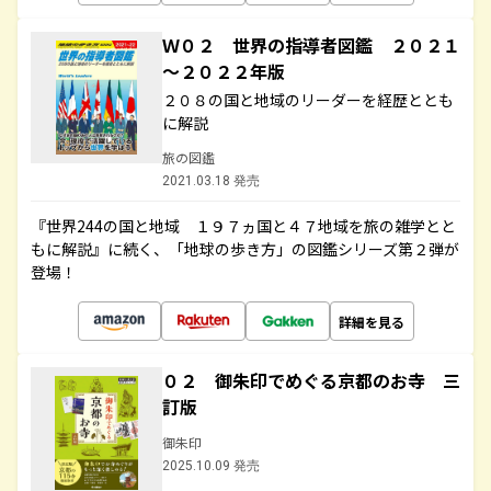
Ｗ０２ 世界の指導者図鑑 ２０２１
～２０２２年版
２０８の国と地域のリーダーを経歴ととも
に解説
旅の図鑑
2021.03.18 発売
『世界244の国と地域 １９７ヵ国と４７地域を旅の雑学とと
もに解説』に続く、「地球の歩き方」の図鑑シリーズ第２弾が
登場！
詳細を見る
０２ 御朱印でめぐる京都のお寺 三
訂版
御朱印
2025.10.09 発売