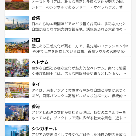
文化が魅力。旅行者はアメリカの各地域で異なる魅力を楽
島だが、静かな自然を求めるならマウイ島やカウアイ島が
オーストラリアは、壮大な自然と多様な文化が魅力の国。
しみながら、その多様性と豊かな歴史を感じることができ
おすすめ。エメラルドグリーンに輝く海をはじめ、豊かな
シドニーのシンボルであるシドニー・オペラハウス、オー
るだろう。車でのロードトリップや列車の旅も、アメリカ
文化や歴史が息づいている。「アロハスピリット」と呼ば
ストラリア東海岸北部に広がる大サンゴ礁地帯グレートバ
ならではの贅沢な旅のスタイルだ。 なお、新着のアメリカ
台湾
れるおもてなしの心で訪れる人々を迎えてくれるハワイの
リアリーフや大陸中央部にそびえるウルル（エアーズロッ
情報は
コンテンツ一覧
を参照してほしい。
人々、おいしいローカルフードやハワイアンミュージッ
ク）、タスマニアの美しい原生林やケアンズの熱帯雨林な
日本から約４時間ほどでたどり着く台湾は、多彩な文化と
ク、伝統的なフラダンスなど、すべてがハワイの魅力を彩
ど、見どころがたくさん。また、カフェやワイン、オージ
自然が織りなす魅力的な観光地。活気あふれる大都市の台
っている。訪れるたびに新しい発見と感動が待っているハ
ービーフなどの食文化も豊かで、美味しいものであふれて
北やノスタルジックな町並みが人気な九份（ジォウフェ
ワイを、存分に味わってほしい。 なお、新着のハワイ情報
韓国
いる。アクティビティも充実しており、サーフィンやダイ
ン）、静ひつな山岳地帯である台湾東部など、都市の喧騒
は
コンテンツ一覧
を参照してほしい。
ビング、ハイキングなど、アウトドア好きにはたまらな
と山間の静けさが共存しており、訪れる人に新しい発見と
歴史ある王朝文化が残る一方で、最先端のファッションやK
い。オーストラリアの多彩な魅力を存分に味わいつくそ
驚きをもたらしてくれる。また、奥深い台湾の食文化も魅
-POPで世界を席巻している韓国。首都ソウルの宮殿や伝統
う。 なお、新着のオーストラリア情報は
コンテンツ一覧
を
力で、夜市などの屋台グルメから高級料理、ヘルシーで美
家屋が並ぶエリアでは韓国の歴史と文化に浸ることがで
参照してほしい。
ベトナム
容にもいいと評判のスイーツなど、バラエティ豊かな料理
き、地方に足を延ばせば四季折々の自然美を楽しむことが
が味わえる。 なお、新着の台湾情報は
コンテンツ一覧
を参
できる。そして、キムチや焼肉、絶品のストリートフード
豊かな自然と多様な文化が魅力的なベトナム。南北に細長
照してほしい。
まで、さまざまな韓国料理が待っている。夜には、韓国な
く伸びる国土には、広大な田園風景や青々とした山々、世
らではのナイトライフも堪能できる。あたたかいホスピタ
界遺産に登録された壮大な自然景観が点在し、都市部では
タイ
リティに包まれながら、韓国の多彩な魅力を心ゆくまで味
急速な発展と共に伝統が息づく。ハノイの古い町並みやホ
わってみてほしい。 なお、新着の韓国情報は
コンテンツ一
ーチミン市のフランス統治時代の建物も、独特の雰囲気を
タイは、東南アジアに位置する豊かな自然と歴史が息づく
覧
を参照してほしい。
醸し出している。また、バラエティの豊かさとおいしさで
国だ。首都バンコクは高層ビルが立ち並ぶ一方、伝統的な
世界中の食通を魅了してやまないベトナム料理も魅力のひ
寺院や市場がいたるところに点在し、古きよき文化と現代
香港
とつ。フォーやバインミー、ベトナムコーヒーなどは、ぜ
の活気が交差している。北部ではチェンマイなどの山岳地
ひ現地で味わいたい。どの地域を訪れてもあたたかい人々
帯で自然と触れ合い、南部ではプーケットやクラビの美し
アジアと西洋の文化が交わる香港は、特有のエネルギーを
が旅行者を迎えてくれるので、きっと忘れられない旅にな
いビーチでリゾート気分を楽しむことができる。タイ料理
もっている。ヴィクトリア湾に広がる壮大な景色、近未来
るはずだ。 なお、新着のベトナム情報は
コンテンツ一覧
を
は世界的に有名で、屋台から高級レストランまで味覚を刺
的なアートスポット、そして歴史と現代が融合した町並
参照してほしい。
シンガポール
激する。気候は一年中温暖で、どの季節にも異なる楽しみ
み、どこを訪れても感動するはず。観光スポットが密集し
が待っている。親しみやすいタイの人々、仏教を中心とし
ており、効率よく見どころを回れるのも魅力。息をのむよ
アジアの交差点として多文化が融合した独自の魅力を放つ