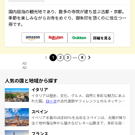
国内屈指の観光地であり、数多の寺院が建ち並ぶ古都・京都。
季節を楽しみながらお寺をめぐり、御朱印を頂くのに役立つ一
冊です。
詳細を見る
…
1
2
3
8
AD
AD
人気の国と地域から探す
イタリア
イタリアは歴史、文化、グルメ、自然と多彩な魅力にあふ
れた国。
ローマ
の古代遺跡やフィレンツェのルネッサンス
美術、ヴェネツィアの運河など、歴史あるスポットはもち
スペイン
ろん、トスカーナの美しい田園風景やアマルフィ海岸の絶
景など、自然景観も見逃せない。観光の合間には、本場の
イベリア半島のほぼ80％を占めるスペインは、太陽が降り
ピザやパスタなど、絶品のイタリア料理を堪能することも
注ぐ地中海沿岸から雄大なピレネー山脈まで、多彩な自然
できる。朝目覚めてから夜眠るまで、すべての瞬間を楽し
と文化が詰まったヨーロッパ屈指の旅行先だ。多様な地域
フランス
ませてくれるイタリアで、忘れられない旅をしてみよう！
文化が根付くこの国では、情熱的なフラメンコ、熱気あふ