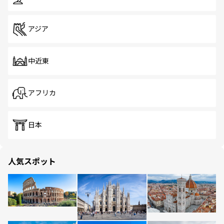
アジア
中近東
アフリカ
日本
人気スポット