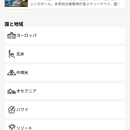
た文化、そして多様な観光資源が、訪れる旅人を魅了し続
うな絶景から文化的な体験まで、香港を存分に楽しみ尽く
シンガポール。未来的な建築物が並ぶマリーナベイ、歴史
ける。 なお、新着のタイ情報は
コンテンツ一覧
を参照して
そう。 なお、新着の香港情報は
コンテンツ一覧
を参照して
と伝統を感じられるエスニックタウン、多数の緑豊かな公
ほしい。
ほしい。
園や自然保護区など、自然が調和した近代的な景観と文化
の多様性あふれるカラフルな町は、どこを歩いても新しい
国と地域
発見がある。さらに、治安のよさや充実した公共交通機関
も、旅行者にとっては魅力的なポイント。グルメも豊富
で、ホーカーズは地元の風情を楽しめる外せないスポット
ヨーロッパ
だ。訪れる人を飽きさせないシンガポールで、多様な魅力
を体感しよう。 なお、新着のシンガポール情報は
コンテン
ツ一覧
を参照してほしい。
北米
中南米
オセアニア
ハワイ
リゾート