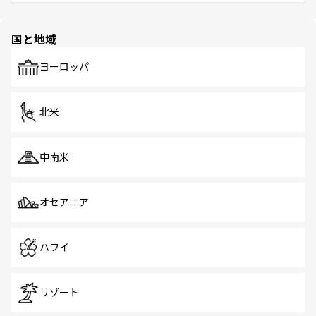
ける。 なお、新着のタイ情報は
コンテンツ一覧
を参照して
そう。 なお、新着の香港情報は
コンテンツ一覧
を参照して
と伝統を感じられるエスニックタウン、多数の緑豊かな公
ほしい。
ほしい。
園や自然保護区など、自然が調和した近代的な景観と文化
の多様性あふれるカラフルな町は、どこを歩いても新しい
国と地域
発見がある。さらに、治安のよさや充実した公共交通機関
も、旅行者にとっては魅力的なポイント。グルメも豊富
で、ホーカーズは地元の風情を楽しめる外せないスポット
ヨーロッパ
だ。訪れる人を飽きさせないシンガポールで、多様な魅力
を体感しよう。 なお、新着のシンガポール情報は
コンテン
ツ一覧
を参照してほしい。
北米
中南米
オセアニア
ハワイ
リゾート