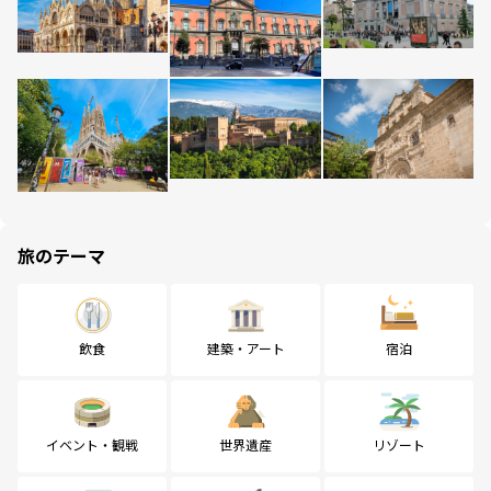
旅のテーマ
飲食
建築・アート
宿泊
イベント・観戦
世界遺産
リゾート