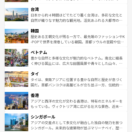
るだろう。車でのロードトリップや列車の旅も、アメリカ
文化や歴史が息づいている。「アロハスピリット」と呼ば
ストラリア東海岸北部に広がる大サンゴ礁地帯グレートバ
ならではの贅沢な旅のスタイルだ。 なお、新着のアメリカ
台湾
れるおもてなしの心で訪れる人々を迎えてくれるハワイの
リアリーフや大陸中央部にそびえるウルル（エアーズロッ
情報は
コンテンツ一覧
を参照してほしい。
人々、おいしいローカルフードやハワイアンミュージッ
ク）、タスマニアの美しい原生林やケアンズの熱帯雨林な
日本から約４時間ほどでたどり着く台湾は、多彩な文化と
ク、伝統的なフラダンスなど、すべてがハワイの魅力を彩
ど、見どころがたくさん。また、カフェやワイン、オージ
自然が織りなす魅力的な観光地。活気あふれる大都市の台
っている。訪れるたびに新しい発見と感動が待っているハ
ービーフなどの食文化も豊かで、美味しいものであふれて
北やノスタルジックな町並みが人気な九份（ジォウフェ
ワイを、存分に味わってほしい。 なお、新着のハワイ情報
韓国
いる。アクティビティも充実しており、サーフィンやダイ
ン）、静ひつな山岳地帯である台湾東部など、都市の喧騒
は
コンテンツ一覧
を参照してほしい。
ビング、ハイキングなど、アウトドア好きにはたまらな
と山間の静けさが共存しており、訪れる人に新しい発見と
歴史ある王朝文化が残る一方で、最先端のファッションやK
い。オーストラリアの多彩な魅力を存分に味わいつくそ
驚きをもたらしてくれる。また、奥深い台湾の食文化も魅
-POPで世界を席巻している韓国。首都ソウルの宮殿や伝統
う。 なお、新着のオーストラリア情報は
コンテンツ一覧
を
力で、夜市などの屋台グルメから高級料理、ヘルシーで美
家屋が並ぶエリアでは韓国の歴史と文化に浸ることがで
参照してほしい。
ベトナム
容にもいいと評判のスイーツなど、バラエティ豊かな料理
き、地方に足を延ばせば四季折々の自然美を楽しむことが
が味わえる。 なお、新着の台湾情報は
コンテンツ一覧
を参
できる。そして、キムチや焼肉、絶品のストリートフード
豊かな自然と多様な文化が魅力的なベトナム。南北に細長
照してほしい。
まで、さまざまな韓国料理が待っている。夜には、韓国な
く伸びる国土には、広大な田園風景や青々とした山々、世
らではのナイトライフも堪能できる。あたたかいホスピタ
界遺産に登録された壮大な自然景観が点在し、都市部では
タイ
リティに包まれながら、韓国の多彩な魅力を心ゆくまで味
急速な発展と共に伝統が息づく。ハノイの古い町並みやホ
わってみてほしい。 なお、新着の韓国情報は
コンテンツ一
ーチミン市のフランス統治時代の建物も、独特の雰囲気を
タイは、東南アジアに位置する豊かな自然と歴史が息づく
覧
を参照してほしい。
醸し出している。また、バラエティの豊かさとおいしさで
国だ。首都バンコクは高層ビルが立ち並ぶ一方、伝統的な
世界中の食通を魅了してやまないベトナム料理も魅力のひ
寺院や市場がいたるところに点在し、古きよき文化と現代
香港
とつ。フォーやバインミー、ベトナムコーヒーなどは、ぜ
の活気が交差している。北部ではチェンマイなどの山岳地
ひ現地で味わいたい。どの地域を訪れてもあたたかい人々
帯で自然と触れ合い、南部ではプーケットやクラビの美し
アジアと西洋の文化が交わる香港は、特有のエネルギーを
が旅行者を迎えてくれるので、きっと忘れられない旅にな
いビーチでリゾート気分を楽しむことができる。タイ料理
もっている。ヴィクトリア湾に広がる壮大な景色、近未来
るはずだ。 なお、新着のベトナム情報は
コンテンツ一覧
を
は世界的に有名で、屋台から高級レストランまで味覚を刺
的なアートスポット、そして歴史と現代が融合した町並
参照してほしい。
シンガポール
激する。気候は一年中温暖で、どの季節にも異なる楽しみ
み、どこを訪れても感動するはず。観光スポットが密集し
が待っている。親しみやすいタイの人々、仏教を中心とし
ており、効率よく見どころを回れるのも魅力。息をのむよ
アジアの交差点として多文化が融合した独自の魅力を放つ
た文化、そして多様な観光資源が、訪れる旅人を魅了し続
うな絶景から文化的な体験まで、香港を存分に楽しみ尽く
シンガポール。未来的な建築物が並ぶマリーナベイ、歴史