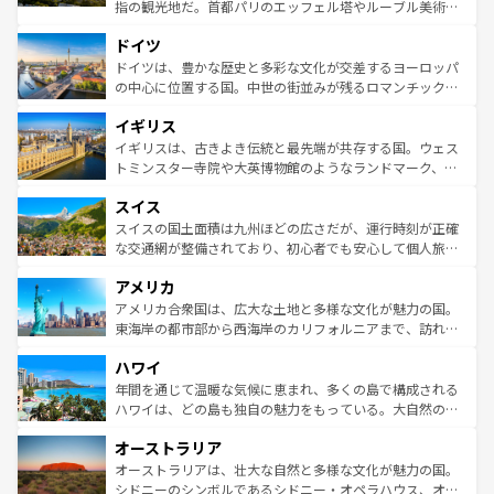
アートに溢れた街角から、地方では古代ローマ遺跡や中世
指の観光地だ。首都パリのエッフェル塔やルーブル美術館
の城塞都市、穏やかなビーチリゾートまで多彩な表情を見
といった象徴的なスポットから、田舎町の古風な美しさま
せる。地方によって風土や気候が異なるスペインはその個
ドイツ
で、幅広い魅力が詰まっている。華麗な宮殿、歴史的な大
性で訪れる人を魅了する。 なお、新着のスペイン情報は
コ
聖堂、美しいビーチ、そして豊かな自然が、訪れる者を心
ドイツは、豊かな歴史と多彩な文化が交差するヨーロッパ
ンテンツ一覧
を参照してほしい。
から魅了する。また、フランスは美食の国としても知ら
の中心に位置する国。中世の街並みが残るロマンチック街
れ、フランス料理はユネスコ無形文化遺産にも登録されて
道から、未来を先取りするようなモダンな都市まで多様な
イギリス
いる。シャンパンの発祥地であるランス、プロヴァンスの
顔を持つこの国は、どこを歩いても飽きることがない。ベ
香り高いラベンダー畑など、多彩な楽しみ方が可能だ。さ
ルリンの文化的活気、バイエルン州のアルプスの絶景、そ
イギリスは、古きよき伝統と最先端が共存する国。ウェス
らに、パリ以外の地域にも魅力が溢れており、どの街角に
してライン川沿いのワイン畑といった風景は必見。ビール
トミンスター寺院や大英博物館のようなランドマーク、歴
も豊かな歴史と文化が息づいている。パリ以外の個性あふ
とソーセージを味わいながら地元の人と過ごす楽しい時間
史ある大学都市、美しい丘陵地帯や牧歌的な風景など、エ
れる地方に足を運ぶとそれぞれで全く異なる文化を体験で
スイス
は、お酒好きな人にはぜひ体験してほしい。 なお、新着の
リアごとに異なる魅力がある。また、優雅なアフタヌーン
きるだろう。 なお、新着のフランス情報は
コンテンツ一覧
ドイツ情報は
コンテンツ一覧
を参照してほしい。
ティー、ビール好きにはたまらない英国パブ、サッカー観
スイスの国土面積は九州ほどの広さだが、運行時刻が正確
を参照してほしい。
戦など、本場だからこそできる体験も豊富。イギリスを旅
な交通網が整備されており、初心者でも安心して個人旅行
して楽しみつくそう。 なお、新着のイギリス情報は
コンテ
を楽しめる。日本同様に時刻表どおりの旅が可能だ。中世
アメリカ
ンツ一覧
を参照してほしい。
の建物がそのまま残る町や、スイスならではのユニークな
博物館もあり、アルプス観光だけでなく町歩きも満喫する
アメリカ合衆国は、広大な土地と多様な文化が魅力の国。
ことができる。国民の所得が高いため物価も高いが、旅行
東海岸の都市部から西海岸のカリフォルニアまで、訪れる
者向けの交通パス提供のサービスもあり、うまく活用すれ
場所ごとに異なる風景と体験が待っている。ニューヨーク
ハワイ
ば市内交通費無料で観光を楽しむこともできる。 なお、新
のような巨大都市は、観光、ショッピング、エンターテイ
着のスイス情報は
コンテンツ一覧
を参照してほしい。
ンメントが詰まった刺激的なスポットだ。一方、アメリカ
年間を通じて温暖な気候に恵まれ、多くの島で構成される
西部には大自然が広がり、グランドキャニオンやイエロー
ハワイは、どの島も独自の魅力をもっている。大自然の神
ストーン国立公園といった絶景が堪能できる。さらに、南
秘を感じたいなら、火山が生み出した壮大な景観を誇るハ
オーストラリア
部のニューオーリンズでは、音楽と美食が融合した独特の
ワイ島は見逃せない。また、定番の観光地といえばオアフ
文化が魅力。旅行者はアメリカの各地域で異なる魅力を楽
島だが、静かな自然を求めるならマウイ島やカウアイ島が
オーストラリアは、壮大な自然と多様な文化が魅力の国。
しみながら、その多様性と豊かな歴史を感じることができ
おすすめ。エメラルドグリーンに輝く海をはじめ、豊かな
シドニーのシンボルであるシドニー・オペラハウス、オー