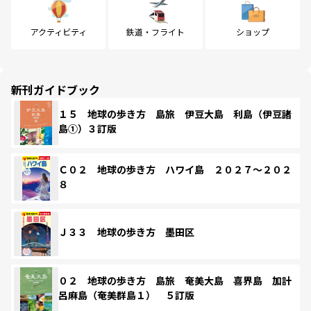
アクティビティ
鉄道・フライト
ショップ
新刊ガイドブック
１５ 地球の歩き方 島旅 伊豆大島 利島（伊豆諸
島①）３訂版
Ｃ０２ 地球の歩き方 ハワイ島 ２０２７～２０２
８
Ｊ３３ 地球の歩き方 墨田区
０２ 地球の歩き方 島旅 奄美大島 喜界島 加計
呂麻島（奄美群島１） ５訂版