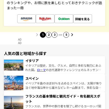
のランキングや、お得に旅を楽しむとっておきテクニックが詰
まった一冊
詳細を見る
…
1
2
3
5
AD
AD
人気の国と地域から探す
イタリア
イタリアは歴史、文化、グルメ、自然と多彩な魅力にあふ
れた国。
ローマ
の古代遺跡やフィレンツェのルネッサンス
美術、ヴェネツィアの運河など、歴史あるスポットはもち
スペイン
ろん、トスカーナの美しい田園風景やアマルフィ海岸の絶
景など、自然景観も見逃せない。観光の合間には、本場の
イベリア半島のほぼ80％を占めるスペインは、太陽が降り
ピザやパスタなど、絶品のイタリア料理を堪能することも
注ぐ地中海沿岸から雄大なピレネー山脈まで、多彩な自然
できる。朝目覚めてから夜眠るまで、すべての瞬間を楽し
と文化が詰まったヨーロッパ屈指の旅行先だ。多様な地域
フランスの基本情報と観光ガイド・有名観光スポ
ませてくれるイタリアで、忘れられない旅をしてみよう！
文化が根付くこの国では、情熱的なフラメンコ、熱気あふ
なお、新着のイタリア情報は
コンテンツ一覧
を参照してほ
れる闘牛、そして美味しいタパスが生活の一部となってい
ット
しい。
る。首都マドリードの洗練された雰囲気や、バルセロナの
フランスは、世界中の旅行者を魅了し続けるヨーロッパ屈