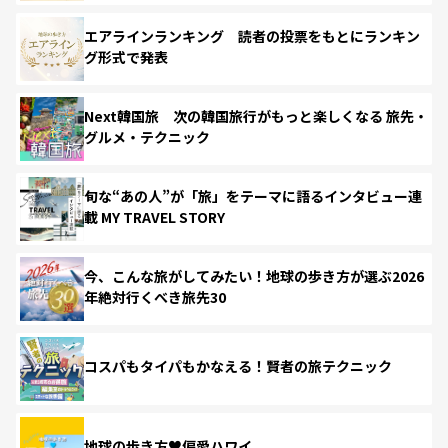
エアラインランキング 読者の投票をもとにランキン
グ形式で発表
Next韓国旅 次の韓国旅行がもっと楽しくなる 旅先・
グルメ・テクニック
旬な“あの人”が「旅」をテーマに語るインタビュー連
載 MY TRAVEL STORY
今、こんな旅がしてみたい！地球の歩き方が選ぶ2026
年絶対行くべき旅先30
コスパもタイパもかなえる！賢者の旅テクニック
地球の歩き方♥偏愛ハワイ