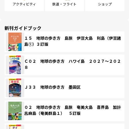
アクティビティ
鉄道・フライト
ショップ
新刊ガイドブック
１５ 地球の歩き方 島旅 伊豆大島 利島（伊豆諸
島①）３訂版
Ｃ０２ 地球の歩き方 ハワイ島 ２０２７～２０２
８
Ｊ３３ 地球の歩き方 墨田区
０２ 地球の歩き方 島旅 奄美大島 喜界島 加計
呂麻島（奄美群島１） ５訂版