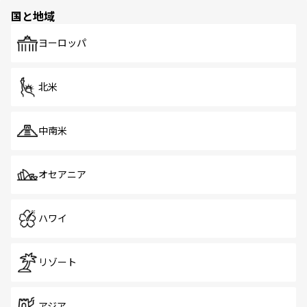
の多様性あふれるカラフルな町は、どこを歩いても新しい
国と地域
発見がある。さらに、治安のよさや充実した公共交通機関
も、旅行者にとっては魅力的なポイント。グルメも豊富
で、ホーカーズは地元の風情を楽しめる外せないスポット
ヨーロッパ
だ。訪れる人を飽きさせないシンガポールで、多様な魅力
を体感しよう。 なお、新着のシンガポール情報は
コンテン
ツ一覧
を参照してほしい。
北米
中南米
オセアニア
ハワイ
リゾート
アジア