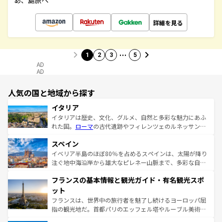
あ、島旅へ
詳細を見る
…
1
2
3
5
AD
AD
人気の国と地域から探す
イタリア
イタリアは歴史、文化、グルメ、自然と多彩な魅力にあふ
れた国。
ローマ
の古代遺跡やフィレンツェのルネッサンス
美術、ヴェネツィアの運河など、歴史あるスポットはもち
スペイン
ろん、トスカーナの美しい田園風景やアマルフィ海岸の絶
景など、自然景観も見逃せない。観光の合間には、本場の
イベリア半島のほぼ80％を占めるスペインは、太陽が降り
ピザやパスタなど、絶品のイタリア料理を堪能することも
注ぐ地中海沿岸から雄大なピレネー山脈まで、多彩な自然
できる。朝目覚めてから夜眠るまで、すべての瞬間を楽し
と文化が詰まったヨーロッパ屈指の旅行先だ。多様な地域
フランスの基本情報と観光ガイド・有名観光スポ
ませてくれるイタリアで、忘れられない旅をしてみよう！
文化が根付くこの国では、情熱的なフラメンコ、熱気あふ
なお、新着のイタリア情報は
コンテンツ一覧
を参照してほ
れる闘牛、そして美味しいタパスが生活の一部となってい
ット
しい。
る。首都マドリードの洗練された雰囲気や、バルセロナの
フランスは、世界中の旅行者を魅了し続けるヨーロッパ屈
アートに溢れた街角から、地方では古代ローマ遺跡や中世
指の観光地だ。首都パリのエッフェル塔やルーブル美術館
の城塞都市、穏やかなビーチリゾートまで多彩な表情を見
といった象徴的なスポットから、田舎町の古風な美しさま