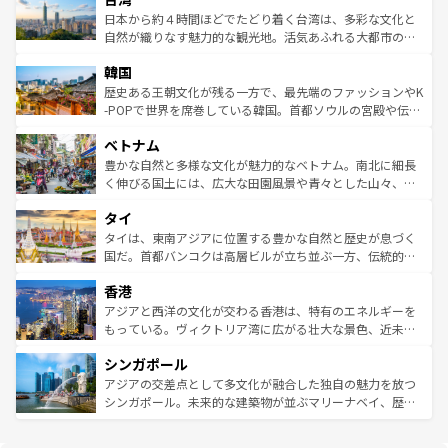
情報は
コンテンツ一覧
を参照してほしい。
人々、おいしいローカルフードやハワイアンミュージッ
ク）、タスマニアの美しい原生林やケアンズの熱帯雨林な
日本から約４時間ほどでたどり着く台湾は、多彩な文化と
ク、伝統的なフラダンスなど、すべてがハワイの魅力を彩
ど、見どころがたくさん。また、カフェやワイン、オージ
自然が織りなす魅力的な観光地。活気あふれる大都市の台
っている。訪れるたびに新しい発見と感動が待っているハ
ービーフなどの食文化も豊かで、美味しいものであふれて
北やノスタルジックな町並みが人気な九份（ジォウフェ
ワイを、存分に味わってほしい。 なお、新着のハワイ情報
韓国
いる。アクティビティも充実しており、サーフィンやダイ
ン）、静ひつな山岳地帯である台湾東部など、都市の喧騒
は
コンテンツ一覧
を参照してほしい。
ビング、ハイキングなど、アウトドア好きにはたまらな
と山間の静けさが共存しており、訪れる人に新しい発見と
歴史ある王朝文化が残る一方で、最先端のファッションやK
い。オーストラリアの多彩な魅力を存分に味わいつくそ
驚きをもたらしてくれる。また、奥深い台湾の食文化も魅
-POPで世界を席巻している韓国。首都ソウルの宮殿や伝統
う。 なお、新着のオーストラリア情報は
コンテンツ一覧
を
力で、夜市などの屋台グルメから高級料理、ヘルシーで美
家屋が並ぶエリアでは韓国の歴史と文化に浸ることがで
参照してほしい。
ベトナム
容にもいいと評判のスイーツなど、バラエティ豊かな料理
き、地方に足を延ばせば四季折々の自然美を楽しむことが
が味わえる。 なお、新着の台湾情報は
コンテンツ一覧
を参
できる。そして、キムチや焼肉、絶品のストリートフード
豊かな自然と多様な文化が魅力的なベトナム。南北に細長
照してほしい。
まで、さまざまな韓国料理が待っている。夜には、韓国な
く伸びる国土には、広大な田園風景や青々とした山々、世
らではのナイトライフも堪能できる。あたたかいホスピタ
界遺産に登録された壮大な自然景観が点在し、都市部では
タイ
リティに包まれながら、韓国の多彩な魅力を心ゆくまで味
急速な発展と共に伝統が息づく。ハノイの古い町並みやホ
わってみてほしい。 なお、新着の韓国情報は
コンテンツ一
ーチミン市のフランス統治時代の建物も、独特の雰囲気を
タイは、東南アジアに位置する豊かな自然と歴史が息づく
覧
を参照してほしい。
醸し出している。また、バラエティの豊かさとおいしさで
国だ。首都バンコクは高層ビルが立ち並ぶ一方、伝統的な
世界中の食通を魅了してやまないベトナム料理も魅力のひ
寺院や市場がいたるところに点在し、古きよき文化と現代
香港
とつ。フォーやバインミー、ベトナムコーヒーなどは、ぜ
の活気が交差している。北部ではチェンマイなどの山岳地
ひ現地で味わいたい。どの地域を訪れてもあたたかい人々
帯で自然と触れ合い、南部ではプーケットやクラビの美し
アジアと西洋の文化が交わる香港は、特有のエネルギーを
が旅行者を迎えてくれるので、きっと忘れられない旅にな
いビーチでリゾート気分を楽しむことができる。タイ料理
もっている。ヴィクトリア湾に広がる壮大な景色、近未来
るはずだ。 なお、新着のベトナム情報は
コンテンツ一覧
を
は世界的に有名で、屋台から高級レストランまで味覚を刺
的なアートスポット、そして歴史と現代が融合した町並
参照してほしい。
シンガポール
激する。気候は一年中温暖で、どの季節にも異なる楽しみ
み、どこを訪れても感動するはず。観光スポットが密集し
が待っている。親しみやすいタイの人々、仏教を中心とし
ており、効率よく見どころを回れるのも魅力。息をのむよ
アジアの交差点として多文化が融合した独自の魅力を放つ
た文化、そして多様な観光資源が、訪れる旅人を魅了し続
うな絶景から文化的な体験まで、香港を存分に楽しみ尽く
シンガポール。未来的な建築物が並ぶマリーナベイ、歴史
ける。 なお、新着のタイ情報は
コンテンツ一覧
を参照して
そう。 なお、新着の香港情報は
コンテンツ一覧
を参照して
と伝統を感じられるエスニックタウン、多数の緑豊かな公
ほしい。
ほしい。
園や自然保護区など、自然が調和した近代的な景観と文化