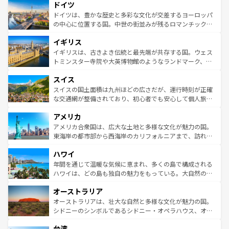
せる。地方によって風土や気候が異なるスペインはその個
ドイツ
で、幅広い魅力が詰まっている。華麗な宮殿、歴史的な大
性で訪れる人を魅了する。 なお、新着のスペイン情報は
コ
聖堂、美しいビーチ、そして豊かな自然が、訪れる者を心
ドイツは、豊かな歴史と多彩な文化が交差するヨーロッパ
ンテンツ一覧
を参照してほしい。
から魅了する。また、フランスは美食の国としても知ら
の中心に位置する国。中世の街並みが残るロマンチック街
れ、フランス料理はユネスコ無形文化遺産にも登録されて
道から、未来を先取りするようなモダンな都市まで多様な
イギリス
いる。シャンパンの発祥地であるランス、プロヴァンスの
顔を持つこの国は、どこを歩いても飽きることがない。ベ
香り高いラベンダー畑など、多彩な楽しみ方が可能だ。さ
ルリンの文化的活気、バイエルン州のアルプスの絶景、そ
イギリスは、古きよき伝統と最先端が共存する国。ウェス
らに、パリ以外の地域にも魅力が溢れており、どの街角に
してライン川沿いのワイン畑といった風景は必見。ビール
トミンスター寺院や大英博物館のようなランドマーク、歴
も豊かな歴史と文化が息づいている。パリ以外の個性あふ
とソーセージを味わいながら地元の人と過ごす楽しい時間
史ある大学都市、美しい丘陵地帯や牧歌的な風景など、エ
れる地方に足を運ぶとそれぞれで全く異なる文化を体験で
スイス
は、お酒好きな人にはぜひ体験してほしい。 なお、新着の
リアごとに異なる魅力がある。また、優雅なアフタヌーン
きるだろう。 なお、新着のフランス情報は
コンテンツ一覧
ドイツ情報は
コンテンツ一覧
を参照してほしい。
ティー、ビール好きにはたまらない英国パブ、サッカー観
スイスの国土面積は九州ほどの広さだが、運行時刻が正確
を参照してほしい。
戦など、本場だからこそできる体験も豊富。イギリスを旅
な交通網が整備されており、初心者でも安心して個人旅行
して楽しみつくそう。 なお、新着のイギリス情報は
コンテ
を楽しめる。日本同様に時刻表どおりの旅が可能だ。中世
アメリカ
ンツ一覧
を参照してほしい。
の建物がそのまま残る町や、スイスならではのユニークな
博物館もあり、アルプス観光だけでなく町歩きも満喫する
アメリカ合衆国は、広大な土地と多様な文化が魅力の国。
ことができる。国民の所得が高いため物価も高いが、旅行
東海岸の都市部から西海岸のカリフォルニアまで、訪れる
者向けの交通パス提供のサービスもあり、うまく活用すれ
場所ごとに異なる風景と体験が待っている。ニューヨーク
ハワイ
ば市内交通費無料で観光を楽しむこともできる。 なお、新
のような巨大都市は、観光、ショッピング、エンターテイ
着のスイス情報は
コンテンツ一覧
を参照してほしい。
ンメントが詰まった刺激的なスポットだ。一方、アメリカ
年間を通じて温暖な気候に恵まれ、多くの島で構成される
西部には大自然が広がり、グランドキャニオンやイエロー
ハワイは、どの島も独自の魅力をもっている。大自然の神
ストーン国立公園といった絶景が堪能できる。さらに、南
秘を感じたいなら、火山が生み出した壮大な景観を誇るハ
オーストラリア
部のニューオーリンズでは、音楽と美食が融合した独特の
ワイ島は見逃せない。また、定番の観光地といえばオアフ
文化が魅力。旅行者はアメリカの各地域で異なる魅力を楽
島だが、静かな自然を求めるならマウイ島やカウアイ島が
オーストラリアは、壮大な自然と多様な文化が魅力の国。
しみながら、その多様性と豊かな歴史を感じることができ
おすすめ。エメラルドグリーンに輝く海をはじめ、豊かな
シドニーのシンボルであるシドニー・オペラハウス、オー
るだろう。車でのロードトリップや列車の旅も、アメリカ
文化や歴史が息づいている。「アロハスピリット」と呼ば
ストラリア東海岸北部に広がる大サンゴ礁地帯グレートバ
ならではの贅沢な旅のスタイルだ。 なお、新着のアメリカ
台湾
れるおもてなしの心で訪れる人々を迎えてくれるハワイの
リアリーフや大陸中央部にそびえるウルル（エアーズロッ