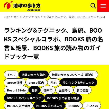
TOP
ガイドブック
ランキング&テクニック、島旅、BOOKS スペシャルコラ
ランキング&テクニック、島旅、BOO
KS スペシャルコラボ、BOOKS 旅の名
言＆絶景、BOOKS 旅の読み物のガイ
ドブック一覧
すべて
地球の歩き方 海外
地球の歩き方 Jシリーズ（国内）
aruco 海外
aruco 国内
Plat
ランキング&テクニック
Resort Style
島旅
御朱印
歴史時代
旅の図鑑
BOOKS スペシャルコラボ
BOOKS 旅の名言＆絶景
BOOKS 旅と健康
BOOKS 旅の読み物
BOOKS
D-Books