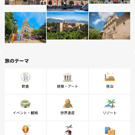
旅のテーマ
飲食
建築・アート
宿泊
イベント・観戦
世界遺産
リゾート