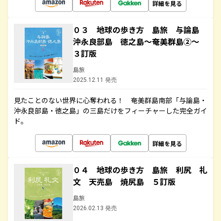
詳細を見る
０３ 地球の歩き方 島旅 与論島
沖永良部島 徳之島～奄美群島②～
３訂版
島旅
2025.12.11 発売
見たことのない世界に心奪われる！ 奄美群島南部「与論島・
沖永良部島・徳之島」の三島だけをフィーチャーした完全ガイ
ド。
詳細を見る
０４ 地球の歩き方 島旅 利尻 礼
文 天売島 焼尻島 ５訂版
島旅
2026.02.13 発売