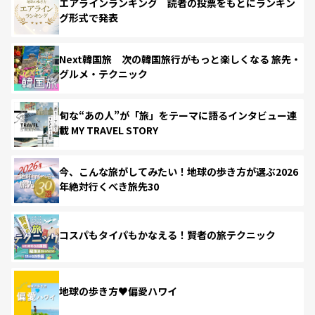
エアラインランキング 読者の投票をもとにランキン
グ形式で発表
Next韓国旅 次の韓国旅行がもっと楽しくなる 旅先・
グルメ・テクニック
旬な“あの人”が「旅」をテーマに語るインタビュー連
載 MY TRAVEL STORY
今、こんな旅がしてみたい！地球の歩き方が選ぶ2026
年絶対行くべき旅先30
コスパもタイパもかなえる！賢者の旅テクニック
地球の歩き方♥偏愛ハワイ