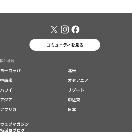
コミュニティを見る
国と地域
ヨーロッパ
北米
中南米
オセアニア
ハワイ
リゾート
アジア
中近東
アフリカ
日本
ウェブマガジン
特派員ブログ