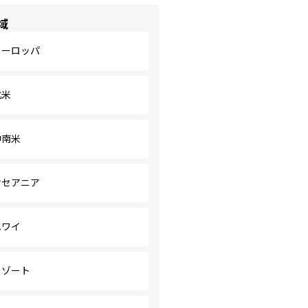
域
ヨーロッパ
北米
中南米
オセアニア
ハワイ
リゾート