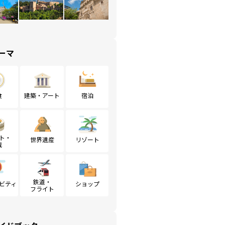
ーマ
食
建築・アート
宿泊
ト・
世界遺産
リゾート
戦
鉄道・
ビティ
ショップ
フライト