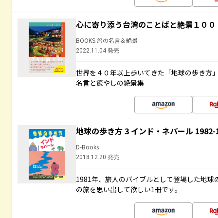
心に寄り添う台湾のことばと絶景１００
BOOKS 旅の名言＆絶景
2022.11.04 発売
世界を４０年以上歩いてきた「地球の歩き方
名言と癒やしの絶景集
地球の歩き方 3 インド・ネパール 1982
D-Books
2018.12.20 発売
1981年、旅人のバイブルとして登場した地
の旅を思い出して欲しい1冊です。