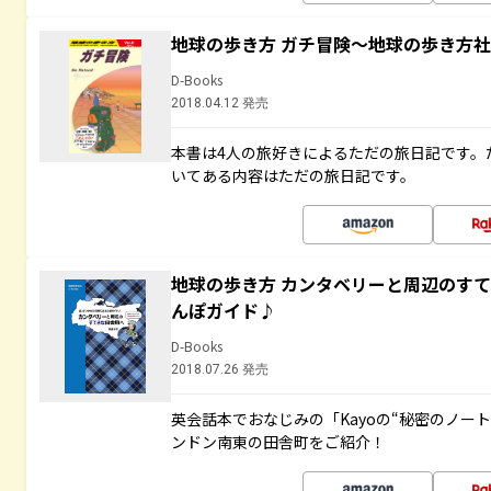
地球の歩き方 ガチ冒険～地球の歩き方
D-Books
2018.04.12 発売
本書は4人の旅好きによるただの旅日記です。
いてある内容はただの旅日記です。
地球の歩き方 カンタベリーと周辺のす
んぽガイド♪
D-Books
2018.07.26 発売
英会話本でおなじみの「Kayoの“秘密のノー
ンドン南東の田舎町をご紹介！