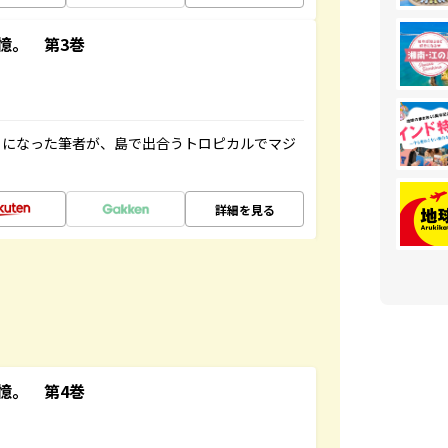
憶。 第3巻
とになった筆者が、島で出合うトロピカルでマジ
詳細を見る
憶。 第4巻