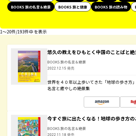
BOOKS 旅の名言＆絶景
BOOKS 旅と健康
BOOKS 旅の読み物
1〜20件/193件中 を表示
悠久の教えをひもとく中国のことばと絶
BOOKS 旅の名言＆絶景
2022.12.15 発売
世界を４０年以上歩いてきた「地球の歩き方
名言と癒やしの絶景集
今すぐ旅に出たくなる！地球の歩き方の
BOOKS 旅の名言＆絶景
2022.11.18 発売