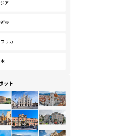
アジア
中近東
アフリカ
日本
ポット