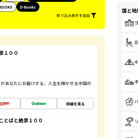
BOOKS
D-Books
国と地
絞り込み条件を追加
景１００
」があなたにお届けする、人生を輝かせる中国の
詳細を見る
ことばと絶景１００