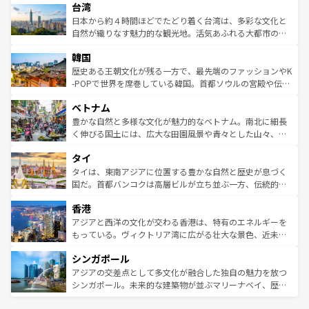
ならではの贅沢な旅のスタイルだ。 なお、新着のアメリカ
台湾
れるおもてなしの心で訪れる人々を迎えてくれるハワイの
リアリーフや大陸中央部にそびえるウルル（エアーズロッ
情報は
コンテンツ一覧
を参照してほしい。
人々、おいしいローカルフードやハワイアンミュージッ
ク）、タスマニアの美しい原生林やケアンズの熱帯雨林な
日本から約４時間ほどでたどり着く台湾は、多彩な文化と
ク、伝統的なフラダンスなど、すべてがハワイの魅力を彩
ど、見どころがたくさん。また、カフェやワイン、オージ
自然が織りなす魅力的な観光地。活気あふれる大都市の台
っている。訪れるたびに新しい発見と感動が待っているハ
ービーフなどの食文化も豊かで、美味しいものであふれて
北やノスタルジックな町並みが人気な九份（ジォウフェ
ワイを、存分に味わってほしい。 なお、新着のハワイ情報
韓国
いる。アクティビティも充実しており、サーフィンやダイ
ン）、静ひつな山岳地帯である台湾東部など、都市の喧騒
は
コンテンツ一覧
を参照してほしい。
ビング、ハイキングなど、アウトドア好きにはたまらな
と山間の静けさが共存しており、訪れる人に新しい発見と
歴史ある王朝文化が残る一方で、最先端のファッションやK
い。オーストラリアの多彩な魅力を存分に味わいつくそ
驚きをもたらしてくれる。また、奥深い台湾の食文化も魅
-POPで世界を席巻している韓国。首都ソウルの宮殿や伝統
う。 なお、新着のオーストラリア情報は
コンテンツ一覧
を
力で、夜市などの屋台グルメから高級料理、ヘルシーで美
家屋が並ぶエリアでは韓国の歴史と文化に浸ることがで
参照してほしい。
ベトナム
容にもいいと評判のスイーツなど、バラエティ豊かな料理
き、地方に足を延ばせば四季折々の自然美を楽しむことが
が味わえる。 なお、新着の台湾情報は
コンテンツ一覧
を参
できる。そして、キムチや焼肉、絶品のストリートフード
豊かな自然と多様な文化が魅力的なベトナム。南北に細長
照してほしい。
まで、さまざまな韓国料理が待っている。夜には、韓国な
く伸びる国土には、広大な田園風景や青々とした山々、世
らではのナイトライフも堪能できる。あたたかいホスピタ
界遺産に登録された壮大な自然景観が点在し、都市部では
タイ
リティに包まれながら、韓国の多彩な魅力を心ゆくまで味
急速な発展と共に伝統が息づく。ハノイの古い町並みやホ
わってみてほしい。 なお、新着の韓国情報は
コンテンツ一
ーチミン市のフランス統治時代の建物も、独特の雰囲気を
タイは、東南アジアに位置する豊かな自然と歴史が息づく
覧
を参照してほしい。
醸し出している。また、バラエティの豊かさとおいしさで
国だ。首都バンコクは高層ビルが立ち並ぶ一方、伝統的な
世界中の食通を魅了してやまないベトナム料理も魅力のひ
寺院や市場がいたるところに点在し、古きよき文化と現代
香港
とつ。フォーやバインミー、ベトナムコーヒーなどは、ぜ
の活気が交差している。北部ではチェンマイなどの山岳地
ひ現地で味わいたい。どの地域を訪れてもあたたかい人々
帯で自然と触れ合い、南部ではプーケットやクラビの美し
アジアと西洋の文化が交わる香港は、特有のエネルギーを
が旅行者を迎えてくれるので、きっと忘れられない旅にな
いビーチでリゾート気分を楽しむことができる。タイ料理
もっている。ヴィクトリア湾に広がる壮大な景色、近未来
るはずだ。 なお、新着のベトナム情報は
コンテンツ一覧
を
は世界的に有名で、屋台から高級レストランまで味覚を刺
的なアートスポット、そして歴史と現代が融合した町並
参照してほしい。
シンガポール
激する。気候は一年中温暖で、どの季節にも異なる楽しみ
み、どこを訪れても感動するはず。観光スポットが密集し
が待っている。親しみやすいタイの人々、仏教を中心とし
ており、効率よく見どころを回れるのも魅力。息をのむよ
アジアの交差点として多文化が融合した独自の魅力を放つ
た文化、そして多様な観光資源が、訪れる旅人を魅了し続
うな絶景から文化的な体験まで、香港を存分に楽しみ尽く
シンガポール。未来的な建築物が並ぶマリーナベイ、歴史
ける。 なお、新着のタイ情報は
コンテンツ一覧
を参照して
そう。 なお、新着の香港情報は
コンテンツ一覧
を参照して
と伝統を感じられるエスニックタウン、多数の緑豊かな公
ほしい。
ほしい。