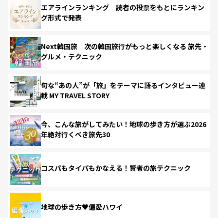
エアラインランキング 読者の投票をもとにランキン
グ形式で発表
Next韓国旅 次の韓国旅行がもっと楽しくなる 旅先・
グルメ・テクニック
旬な“あの人”が「旅」をテーマに語るインタビュー連
載 MY TRAVEL STORY
今、こんな旅がしてみたい！地球の歩き方が選ぶ2026
年絶対行くべき旅先30
コスパもタイパもかなえる！賢者の旅テクニック
地球の歩き方♥偏愛ハワイ