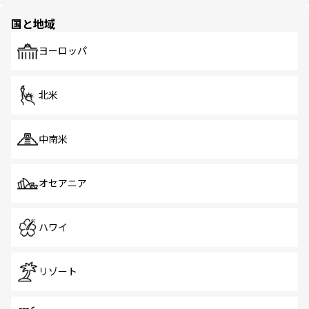
園や自然保護区など、自然が調和した近代的な景観と文化
の多様性あふれるカラフルな町は、どこを歩いても新しい
国と地域
発見がある。さらに、治安のよさや充実した公共交通機関
も、旅行者にとっては魅力的なポイント。グルメも豊富
で、ホーカーズは地元の風情を楽しめる外せないスポット
ヨーロッパ
だ。訪れる人を飽きさせないシンガポールで、多様な魅力
を体感しよう。 なお、新着のシンガポール情報は
コンテン
ツ一覧
を参照してほしい。
北米
中南米
オセアニア
ハワイ
リゾート