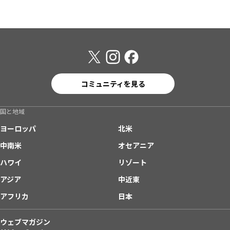
コミュニティを見る
国と地域
ヨーロッパ
北米
中南米
オセアニア
ハワイ
リゾート
アジア
中近東
アフリカ
日本
ウェブマガジン