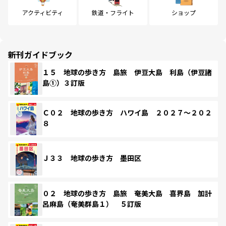
アクティビティ
鉄道・フライト
ショップ
新刊ガイドブック
１５ 地球の歩き方 島旅 伊豆大島 利島（伊豆諸
島①）３訂版
Ｃ０２ 地球の歩き方 ハワイ島 ２０２７～２０２
８
Ｊ３３ 地球の歩き方 墨田区
０２ 地球の歩き方 島旅 奄美大島 喜界島 加計
呂麻島（奄美群島１） ５訂版