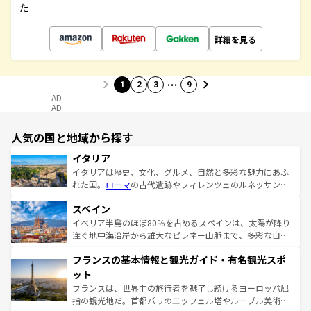
た
詳細を見る
…
1
2
3
9
AD
AD
人気の国と地域から探す
イタリア
イタリアは歴史、文化、グルメ、自然と多彩な魅力にあふ
れた国。
ローマ
の古代遺跡やフィレンツェのルネッサンス
美術、ヴェネツィアの運河など、歴史あるスポットはもち
スペイン
ろん、トスカーナの美しい田園風景やアマルフィ海岸の絶
景など、自然景観も見逃せない。観光の合間には、本場の
イベリア半島のほぼ80％を占めるスペインは、太陽が降り
ピザやパスタなど、絶品のイタリア料理を堪能することも
注ぐ地中海沿岸から雄大なピレネー山脈まで、多彩な自然
できる。朝目覚めてから夜眠るまで、すべての瞬間を楽し
と文化が詰まったヨーロッパ屈指の旅行先だ。多様な地域
フランスの基本情報と観光ガイド・有名観光スポ
ませてくれるイタリアで、忘れられない旅をしてみよう！
文化が根付くこの国では、情熱的なフラメンコ、熱気あふ
なお、新着のイタリア情報は
コンテンツ一覧
を参照してほ
れる闘牛、そして美味しいタパスが生活の一部となってい
ット
しい。
る。首都マドリードの洗練された雰囲気や、バルセロナの
フランスは、世界中の旅行者を魅了し続けるヨーロッパ屈
アートに溢れた街角から、地方では古代ローマ遺跡や中世
指の観光地だ。首都パリのエッフェル塔やルーブル美術館
の城塞都市、穏やかなビーチリゾートまで多彩な表情を見