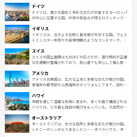
といった象徴的なスポットから、田舎町の古風な美しさま
せる。地方によって風土や気候が異なるスペインはその個
ドイツ
で、幅広い魅力が詰まっている。華麗な宮殿、歴史的な大
性で訪れる人を魅了する。 なお、新着のスペイン情報は
コ
聖堂、美しいビーチ、そして豊かな自然が、訪れる者を心
ドイツは、豊かな歴史と多彩な文化が交差するヨーロッパ
ンテンツ一覧
を参照してほしい。
から魅了する。また、フランスは美食の国としても知ら
の中心に位置する国。中世の街並みが残るロマンチック街
れ、フランス料理はユネスコ無形文化遺産にも登録されて
道から、未来を先取りするようなモダンな都市まで多様な
イギリス
いる。シャンパンの発祥地であるランス、プロヴァンスの
顔を持つこの国は、どこを歩いても飽きることがない。ベ
香り高いラベンダー畑など、多彩な楽しみ方が可能だ。さ
ルリンの文化的活気、バイエルン州のアルプスの絶景、そ
イギリスは、古きよき伝統と最先端が共存する国。ウェス
らに、パリ以外の地域にも魅力が溢れており、どの街角に
してライン川沿いのワイン畑といった風景は必見。ビール
トミンスター寺院や大英博物館のようなランドマーク、歴
も豊かな歴史と文化が息づいている。パリ以外の個性あふ
とソーセージを味わいながら地元の人と過ごす楽しい時間
史ある大学都市、美しい丘陵地帯や牧歌的な風景など、エ
れる地方に足を運ぶとそれぞれで全く異なる文化を体験で
スイス
は、お酒好きな人にはぜひ体験してほしい。 なお、新着の
リアごとに異なる魅力がある。また、優雅なアフタヌーン
きるだろう。 なお、新着のフランス情報は
コンテンツ一覧
ドイツ情報は
コンテンツ一覧
を参照してほしい。
ティー、ビール好きにはたまらない英国パブ、サッカー観
スイスの国土面積は九州ほどの広さだが、運行時刻が正確
を参照してほしい。
戦など、本場だからこそできる体験も豊富。イギリスを旅
な交通網が整備されており、初心者でも安心して個人旅行
して楽しみつくそう。 なお、新着のイギリス情報は
コンテ
を楽しめる。日本同様に時刻表どおりの旅が可能だ。中世
アメリカ
ンツ一覧
を参照してほしい。
の建物がそのまま残る町や、スイスならではのユニークな
博物館もあり、アルプス観光だけでなく町歩きも満喫する
アメリカ合衆国は、広大な土地と多様な文化が魅力の国。
ことができる。国民の所得が高いため物価も高いが、旅行
東海岸の都市部から西海岸のカリフォルニアまで、訪れる
者向けの交通パス提供のサービスもあり、うまく活用すれ
場所ごとに異なる風景と体験が待っている。ニューヨーク
ハワイ
ば市内交通費無料で観光を楽しむこともできる。 なお、新
のような巨大都市は、観光、ショッピング、エンターテイ
着のスイス情報は
コンテンツ一覧
を参照してほしい。
ンメントが詰まった刺激的なスポットだ。一方、アメリカ
年間を通じて温暖な気候に恵まれ、多くの島で構成される
西部には大自然が広がり、グランドキャニオンやイエロー
ハワイは、どの島も独自の魅力をもっている。大自然の神
ストーン国立公園といった絶景が堪能できる。さらに、南
秘を感じたいなら、火山が生み出した壮大な景観を誇るハ
オーストラリア
部のニューオーリンズでは、音楽と美食が融合した独特の
ワイ島は見逃せない。また、定番の観光地といえばオアフ
文化が魅力。旅行者はアメリカの各地域で異なる魅力を楽
島だが、静かな自然を求めるならマウイ島やカウアイ島が
オーストラリアは、壮大な自然と多様な文化が魅力の国。
しみながら、その多様性と豊かな歴史を感じることができ
おすすめ。エメラルドグリーンに輝く海をはじめ、豊かな
シドニーのシンボルであるシドニー・オペラハウス、オー
るだろう。車でのロードトリップや列車の旅も、アメリカ
文化や歴史が息づいている。「アロハスピリット」と呼ば
ストラリア東海岸北部に広がる大サンゴ礁地帯グレートバ