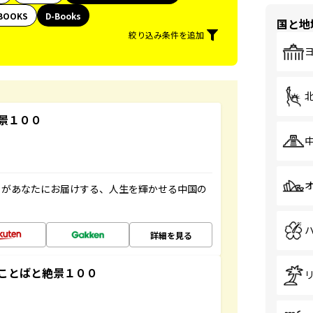
BOOKS
D-Books
国と地
絞り込み条件を追加
景１００
」があなたにお届けする、人生を輝かせる中国の
詳細を見る
ことばと絶景１００