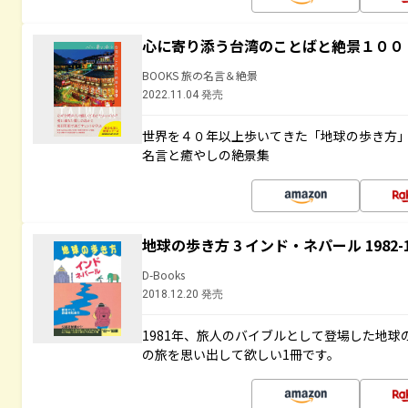
心に寄り添う台湾のことばと絶景１００
BOOKS 旅の名言＆絶景
2022.11.04 発売
世界を４０年以上歩いてきた「地球の歩き方
名言と癒やしの絶景集
地球の歩き方 3 インド・ネパール 1982
D-Books
2018.12.20 発売
1981年、旅人のバイブルとして登場した地
の旅を思い出して欲しい1冊です。