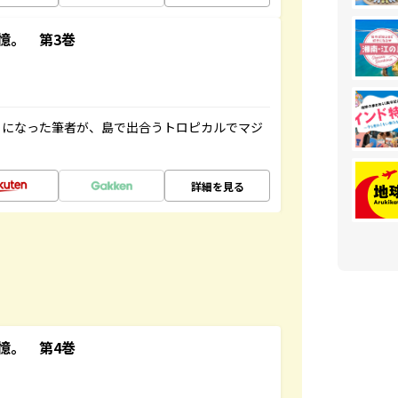
憶。 第3巻
とになった筆者が、島で出合うトロピカルでマジ
詳細を見る
憶。 第4巻