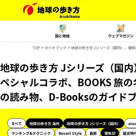
国と地域
ウェブマガジン
TOP
ガイドブック
地球の歩き方 Jシリーズ（国内）、御朱印
地球の歩き方 Jシリーズ（国内）
ペシャルコラボ、BOOKS 旅の
の読み物、D-Booksのガイド
すべて
地球の歩き方 海外
地球の歩き方 Jシリーズ（国内）
aru
ランキング&テクニック
Resort Style
島旅
御朱印
歴史時