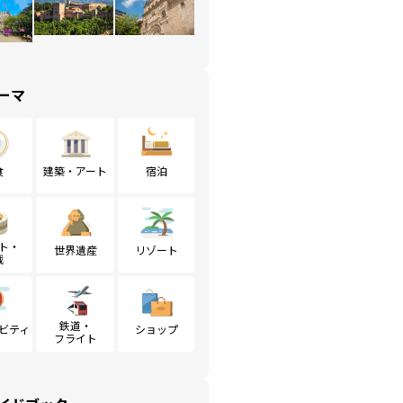
ーマ
食
建築・アート
宿泊
ト・
世界遺産
リゾート
戦
鉄道・
ビティ
ショップ
フライト