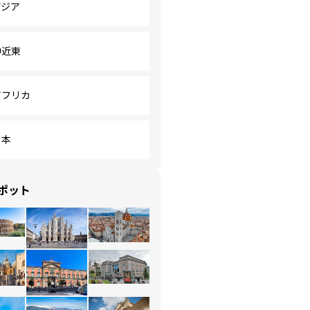
アジア
中近東
アフリカ
日本
ポット