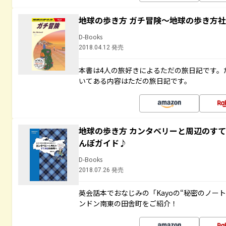
地球の歩き方 ガチ冒険～地球の歩き方
D-Books
2018.04.12 発売
本書は4人の旅好きによるただの旅日記です。
いてある内容はただの旅日記です。
地球の歩き方 カンタベリーと周辺のす
んぽガイド♪
D-Books
2018.07.26 発売
英会話本でおなじみの「Kayoの“秘密のノー
ンドン南東の田舎町をご紹介！