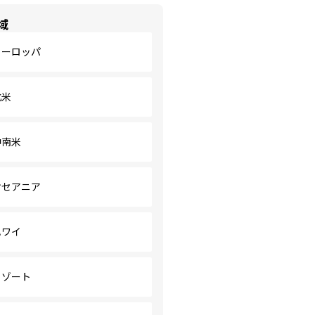
域
ヨーロッパ
北米
中南米
オセアニア
ハワイ
リゾート