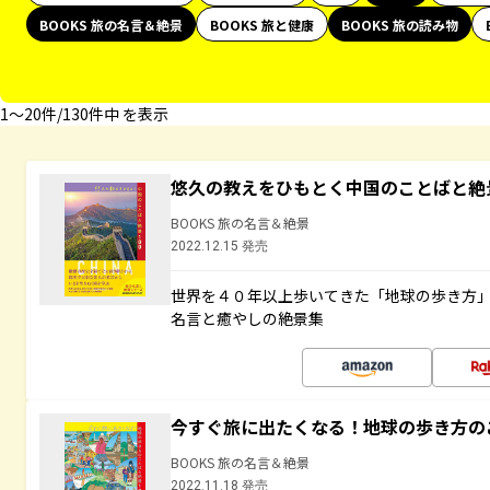
BOOKS 旅の名言＆絶景
BOOKS 旅と健康
BOOKS 旅の読み物
1〜20件/130件中 を表示
悠久の教えをひもとく中国のことばと絶
BOOKS 旅の名言＆絶景
2022.12.15 発売
世界を４０年以上歩いてきた「地球の歩き方
名言と癒やしの絶景集
今すぐ旅に出たくなる！地球の歩き方の
BOOKS 旅の名言＆絶景
2022.11.18 発売