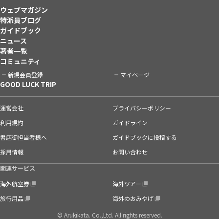
ウェブマガジン
特派員ブログ
ガイドブック
ニュース
著者一覧
コミュニティ
新規会員登録
マイページ
GOOD LUCK TRIP
運営会社
プライバシーポリシー
利用規約
ガイドライン
書店御担当者様へ
ガイドブックに投稿する
採用情報
お問い合わせ
関連サービス
海外航空券
海外ツアー
旅行用品
海外のおみやげ
© Arukikata. Co.,Ltd. All rights reserved.