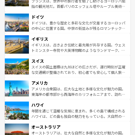
フランスは、世界中の旅行者を魅了し続けるヨーロッパ屈
アートに溢れた街角から、地方では古代ローマ遺跡や中世
指の観光地だ。首都パリのエッフェル塔やルーブル美術館
の城塞都市、穏やかなビーチリゾートまで多彩な表情を見
といった象徴的なスポットから、田舎町の古風な美しさま
せる。地方によって風土や気候が異なるスペインはその個
ドイツ
で、幅広い魅力が詰まっている。華麗な宮殿、歴史的な大
性で訪れる人を魅了する。 なお、新着のスペイン情報は
コ
聖堂、美しいビーチ、そして豊かな自然が、訪れる者を心
ドイツは、豊かな歴史と多彩な文化が交差するヨーロッパ
ンテンツ一覧
を参照してほしい。
から魅了する。また、フランスは美食の国としても知ら
の中心に位置する国。中世の街並みが残るロマンチック街
れ、フランス料理はユネスコ無形文化遺産にも登録されて
道から、未来を先取りするようなモダンな都市まで多様な
イギリス
いる。シャンパンの発祥地であるランス、プロヴァンスの
顔を持つこの国は、どこを歩いても飽きることがない。ベ
香り高いラベンダー畑など、多彩な楽しみ方が可能だ。さ
ルリンの文化的活気、バイエルン州のアルプスの絶景、そ
イギリスは、古きよき伝統と最先端が共存する国。ウェス
らに、パリ以外の地域にも魅力が溢れており、どの街角に
してライン川沿いのワイン畑といった風景は必見。ビール
トミンスター寺院や大英博物館のようなランドマーク、歴
も豊かな歴史と文化が息づいている。パリ以外の個性あふ
とソーセージを味わいながら地元の人と過ごす楽しい時間
史ある大学都市、美しい丘陵地帯や牧歌的な風景など、エ
れる地方に足を運ぶとそれぞれで全く異なる文化を体験で
スイス
は、お酒好きな人にはぜひ体験してほしい。 なお、新着の
リアごとに異なる魅力がある。また、優雅なアフタヌーン
きるだろう。 なお、新着のフランス情報は
コンテンツ一覧
ドイツ情報は
コンテンツ一覧
を参照してほしい。
ティー、ビール好きにはたまらない英国パブ、サッカー観
スイスの国土面積は九州ほどの広さだが、運行時刻が正確
を参照してほしい。
戦など、本場だからこそできる体験も豊富。イギリスを旅
な交通網が整備されており、初心者でも安心して個人旅行
して楽しみつくそう。 なお、新着のイギリス情報は
コンテ
を楽しめる。日本同様に時刻表どおりの旅が可能だ。中世
アメリカ
ンツ一覧
を参照してほしい。
の建物がそのまま残る町や、スイスならではのユニークな
博物館もあり、アルプス観光だけでなく町歩きも満喫する
アメリカ合衆国は、広大な土地と多様な文化が魅力の国。
ことができる。国民の所得が高いため物価も高いが、旅行
東海岸の都市部から西海岸のカリフォルニアまで、訪れる
者向けの交通パス提供のサービスもあり、うまく活用すれ
場所ごとに異なる風景と体験が待っている。ニューヨーク
ハワイ
ば市内交通費無料で観光を楽しむこともできる。 なお、新
のような巨大都市は、観光、ショッピング、エンターテイ
着のスイス情報は
コンテンツ一覧
を参照してほしい。
ンメントが詰まった刺激的なスポットだ。一方、アメリカ
年間を通じて温暖な気候に恵まれ、多くの島で構成される
西部には大自然が広がり、グランドキャニオンやイエロー
ハワイは、どの島も独自の魅力をもっている。大自然の神
ストーン国立公園といった絶景が堪能できる。さらに、南
秘を感じたいなら、火山が生み出した壮大な景観を誇るハ
オーストラリア
部のニューオーリンズでは、音楽と美食が融合した独特の
ワイ島は見逃せない。また、定番の観光地といえばオアフ
文化が魅力。旅行者はアメリカの各地域で異なる魅力を楽
島だが、静かな自然を求めるならマウイ島やカウアイ島が
オーストラリアは、壮大な自然と多様な文化が魅力の国。