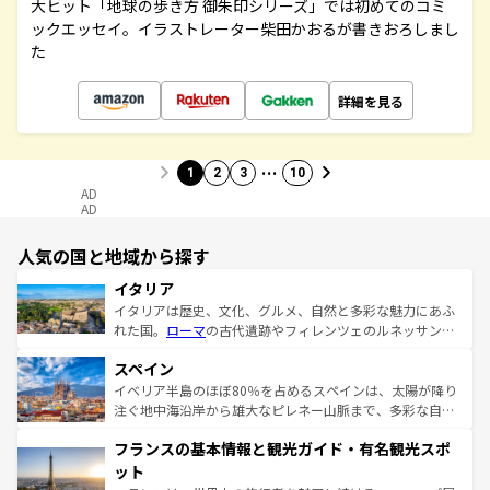
大ヒット「地球の歩き方 御朱印シリーズ」では初めてのコミ
ックエッセイ。イラストレーター柴田かおるが書きおろしまし
た
詳細を見る
…
1
2
3
10
AD
AD
人気の国と地域から探す
イタリア
イタリアは歴史、文化、グルメ、自然と多彩な魅力にあふ
れた国。
ローマ
の古代遺跡やフィレンツェのルネッサンス
美術、ヴェネツィアの運河など、歴史あるスポットはもち
スペイン
ろん、トスカーナの美しい田園風景やアマルフィ海岸の絶
景など、自然景観も見逃せない。観光の合間には、本場の
イベリア半島のほぼ80％を占めるスペインは、太陽が降り
ピザやパスタなど、絶品のイタリア料理を堪能することも
注ぐ地中海沿岸から雄大なピレネー山脈まで、多彩な自然
できる。朝目覚めてから夜眠るまで、すべての瞬間を楽し
と文化が詰まったヨーロッパ屈指の旅行先だ。多様な地域
フランスの基本情報と観光ガイド・有名観光スポ
ませてくれるイタリアで、忘れられない旅をしてみよう！
文化が根付くこの国では、情熱的なフラメンコ、熱気あふ
なお、新着のイタリア情報は
コンテンツ一覧
を参照してほ
れる闘牛、そして美味しいタパスが生活の一部となってい
ット
しい。
る。首都マドリードの洗練された雰囲気や、バルセロナの