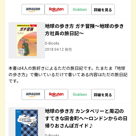
詳細を見る
地球の歩き方 ガチ冒険～地球の歩き
方社員の旅日記～
D-Books
2018.04.12 発売
本書は4人の旅好きによるただの旅日記です。たまたま『地球
の歩き方』で働いているだけで書いてある内容はただの旅日記
です。
詳細を見る
地球の歩き方 カンタベリーと周辺の
すてきな田舎町へ～ロンドンからの日
帰りおさんぽガイド♪
D-Books