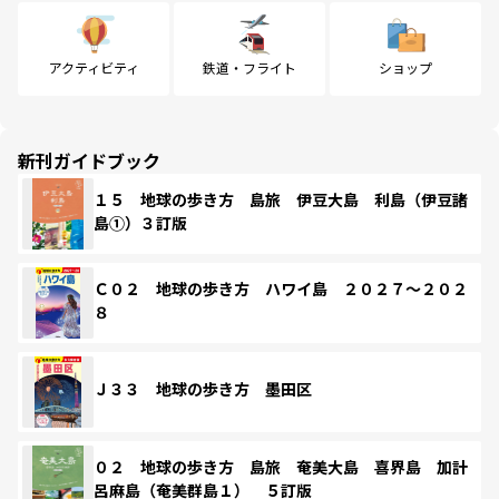
アクティビティ
鉄道・フライト
ショップ
新刊ガイドブック
１５ 地球の歩き方 島旅 伊豆大島 利島（伊豆諸
島①）３訂版
Ｃ０２ 地球の歩き方 ハワイ島 ２０２７～２０２
８
Ｊ３３ 地球の歩き方 墨田区
０２ 地球の歩き方 島旅 奄美大島 喜界島 加計
呂麻島（奄美群島１） ５訂版