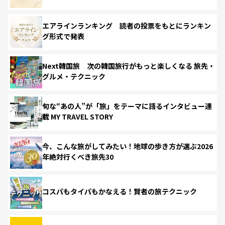
エアラインランキング 読者の投票をもとにランキン
グ形式で発表
Next韓国旅 次の韓国旅行がもっと楽しくなる 旅先・
グルメ・テクニック
旬な“あの人”が「旅」をテーマに語るインタビュー連
載 MY TRAVEL STORY
今、こんな旅がしてみたい！地球の歩き方が選ぶ2026
年絶対行くべき旅先30
コスパもタイパもかなえる！賢者の旅テクニック