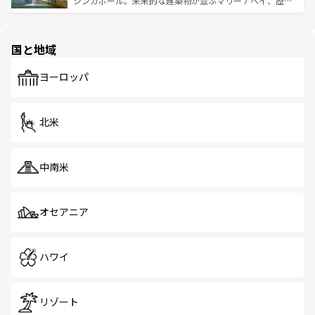
シンガポール。未来的な建築物が並ぶマリーナベイ、歴史
ける。 なお、新着のタイ情報は
コンテンツ一覧
を参照して
そう。 なお、新着の香港情報は
コンテンツ一覧
を参照して
と伝統を感じられるエスニックタウン、多数の緑豊かな公
ほしい。
ほしい。
園や自然保護区など、自然が調和した近代的な景観と文化
の多様性あふれるカラフルな町は、どこを歩いても新しい
国と地域
発見がある。さらに、治安のよさや充実した公共交通機関
も、旅行者にとっては魅力的なポイント。グルメも豊富
で、ホーカーズは地元の風情を楽しめる外せないスポット
ヨーロッパ
だ。訪れる人を飽きさせないシンガポールで、多様な魅力
を体感しよう。 なお、新着のシンガポール情報は
コンテン
ツ一覧
を参照してほしい。
北米
中南米
オセアニア
ハワイ
リゾート