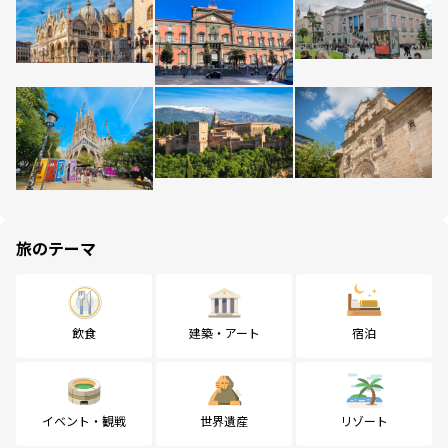
旅のテーマ
飲食
建築・アート
宿泊
イベント・観戦
世界遺産
リゾート