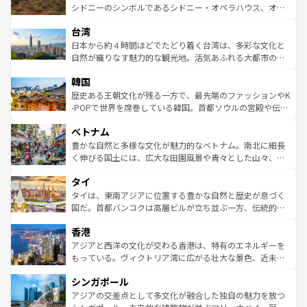
しみながら、その多様性と豊かな歴史を感じることができ
おすすめ。エメラルドグリーンに輝く海をはじめ、豊かな
シドニーのシンボルであるシドニー・オペラハウス、オー
るだろう。車でのロードトリップや列車の旅も、アメリカ
文化や歴史が息づいている。「アロハスピリット」と呼ば
ストラリア東海岸北部に広がる大サンゴ礁地帯グレートバ
ならではの贅沢な旅のスタイルだ。 なお、新着のアメリカ
台湾
れるおもてなしの心で訪れる人々を迎えてくれるハワイの
リアリーフや大陸中央部にそびえるウルル（エアーズロッ
情報は
コンテンツ一覧
を参照してほしい。
人々、おいしいローカルフードやハワイアンミュージッ
ク）、タスマニアの美しい原生林やケアンズの熱帯雨林な
日本から約４時間ほどでたどり着く台湾は、多彩な文化と
ク、伝統的なフラダンスなど、すべてがハワイの魅力を彩
ど、見どころがたくさん。また、カフェやワイン、オージ
自然が織りなす魅力的な観光地。活気あふれる大都市の台
っている。訪れるたびに新しい発見と感動が待っているハ
ービーフなどの食文化も豊かで、美味しいものであふれて
北やノスタルジックな町並みが人気な九份（ジォウフェ
ワイを、存分に味わってほしい。 なお、新着のハワイ情報
韓国
いる。アクティビティも充実しており、サーフィンやダイ
ン）、静ひつな山岳地帯である台湾東部など、都市の喧騒
は
コンテンツ一覧
を参照してほしい。
ビング、ハイキングなど、アウトドア好きにはたまらな
と山間の静けさが共存しており、訪れる人に新しい発見と
歴史ある王朝文化が残る一方で、最先端のファッションやK
い。オーストラリアの多彩な魅力を存分に味わいつくそ
驚きをもたらしてくれる。また、奥深い台湾の食文化も魅
-POPで世界を席巻している韓国。首都ソウルの宮殿や伝統
う。 なお、新着のオーストラリア情報は
コンテンツ一覧
を
力で、夜市などの屋台グルメから高級料理、ヘルシーで美
家屋が並ぶエリアでは韓国の歴史と文化に浸ることがで
参照してほしい。
ベトナム
容にもいいと評判のスイーツなど、バラエティ豊かな料理
き、地方に足を延ばせば四季折々の自然美を楽しむことが
が味わえる。 なお、新着の台湾情報は
コンテンツ一覧
を参
できる。そして、キムチや焼肉、絶品のストリートフード
豊かな自然と多様な文化が魅力的なベトナム。南北に細長
照してほしい。
まで、さまざまな韓国料理が待っている。夜には、韓国な
く伸びる国土には、広大な田園風景や青々とした山々、世
らではのナイトライフも堪能できる。あたたかいホスピタ
界遺産に登録された壮大な自然景観が点在し、都市部では
タイ
リティに包まれながら、韓国の多彩な魅力を心ゆくまで味
急速な発展と共に伝統が息づく。ハノイの古い町並みやホ
わってみてほしい。 なお、新着の韓国情報は
コンテンツ一
ーチミン市のフランス統治時代の建物も、独特の雰囲気を
タイは、東南アジアに位置する豊かな自然と歴史が息づく
覧
を参照してほしい。
醸し出している。また、バラエティの豊かさとおいしさで
国だ。首都バンコクは高層ビルが立ち並ぶ一方、伝統的な
世界中の食通を魅了してやまないベトナム料理も魅力のひ
寺院や市場がいたるところに点在し、古きよき文化と現代
香港
とつ。フォーやバインミー、ベトナムコーヒーなどは、ぜ
の活気が交差している。北部ではチェンマイなどの山岳地
ひ現地で味わいたい。どの地域を訪れてもあたたかい人々
帯で自然と触れ合い、南部ではプーケットやクラビの美し
アジアと西洋の文化が交わる香港は、特有のエネルギーを
が旅行者を迎えてくれるので、きっと忘れられない旅にな
いビーチでリゾート気分を楽しむことができる。タイ料理
もっている。ヴィクトリア湾に広がる壮大な景色、近未来
るはずだ。 なお、新着のベトナム情報は
コンテンツ一覧
を
は世界的に有名で、屋台から高級レストランまで味覚を刺
的なアートスポット、そして歴史と現代が融合した町並
参照してほしい。
シンガポール
激する。気候は一年中温暖で、どの季節にも異なる楽しみ
み、どこを訪れても感動するはず。観光スポットが密集し
が待っている。親しみやすいタイの人々、仏教を中心とし
ており、効率よく見どころを回れるのも魅力。息をのむよ
アジアの交差点として多文化が融合した独自の魅力を放つ
た文化、そして多様な観光資源が、訪れる旅人を魅了し続
うな絶景から文化的な体験まで、香港を存分に楽しみ尽く