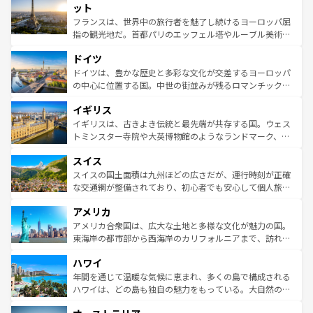
なお、新着のイタリア情報は
コンテンツ一覧
を参照してほ
れる闘牛、そして美味しいタパスが生活の一部となってい
ット
しい。
る。首都マドリードの洗練された雰囲気や、バルセロナの
フランスは、世界中の旅行者を魅了し続けるヨーロッパ屈
アートに溢れた街角から、地方では古代ローマ遺跡や中世
指の観光地だ。首都パリのエッフェル塔やルーブル美術館
の城塞都市、穏やかなビーチリゾートまで多彩な表情を見
といった象徴的なスポットから、田舎町の古風な美しさま
せる。地方によって風土や気候が異なるスペインはその個
ドイツ
で、幅広い魅力が詰まっている。華麗な宮殿、歴史的な大
性で訪れる人を魅了する。 なお、新着のスペイン情報は
コ
聖堂、美しいビーチ、そして豊かな自然が、訪れる者を心
ドイツは、豊かな歴史と多彩な文化が交差するヨーロッパ
ンテンツ一覧
を参照してほしい。
から魅了する。また、フランスは美食の国としても知ら
の中心に位置する国。中世の街並みが残るロマンチック街
れ、フランス料理はユネスコ無形文化遺産にも登録されて
道から、未来を先取りするようなモダンな都市まで多様な
イギリス
いる。シャンパンの発祥地であるランス、プロヴァンスの
顔を持つこの国は、どこを歩いても飽きることがない。ベ
香り高いラベンダー畑など、多彩な楽しみ方が可能だ。さ
ルリンの文化的活気、バイエルン州のアルプスの絶景、そ
イギリスは、古きよき伝統と最先端が共存する国。ウェス
らに、パリ以外の地域にも魅力が溢れており、どの街角に
してライン川沿いのワイン畑といった風景は必見。ビール
トミンスター寺院や大英博物館のようなランドマーク、歴
も豊かな歴史と文化が息づいている。パリ以外の個性あふ
とソーセージを味わいながら地元の人と過ごす楽しい時間
史ある大学都市、美しい丘陵地帯や牧歌的な風景など、エ
れる地方に足を運ぶとそれぞれで全く異なる文化を体験で
スイス
は、お酒好きな人にはぜひ体験してほしい。 なお、新着の
リアごとに異なる魅力がある。また、優雅なアフタヌーン
きるだろう。 なお、新着のフランス情報は
コンテンツ一覧
ドイツ情報は
コンテンツ一覧
を参照してほしい。
ティー、ビール好きにはたまらない英国パブ、サッカー観
スイスの国土面積は九州ほどの広さだが、運行時刻が正確
を参照してほしい。
戦など、本場だからこそできる体験も豊富。イギリスを旅
な交通網が整備されており、初心者でも安心して個人旅行
して楽しみつくそう。 なお、新着のイギリス情報は
コンテ
を楽しめる。日本同様に時刻表どおりの旅が可能だ。中世
アメリカ
ンツ一覧
を参照してほしい。
の建物がそのまま残る町や、スイスならではのユニークな
博物館もあり、アルプス観光だけでなく町歩きも満喫する
アメリカ合衆国は、広大な土地と多様な文化が魅力の国。
ことができる。国民の所得が高いため物価も高いが、旅行
東海岸の都市部から西海岸のカリフォルニアまで、訪れる
者向けの交通パス提供のサービスもあり、うまく活用すれ
場所ごとに異なる風景と体験が待っている。ニューヨーク
ハワイ
ば市内交通費無料で観光を楽しむこともできる。 なお、新
のような巨大都市は、観光、ショッピング、エンターテイ
着のスイス情報は
コンテンツ一覧
を参照してほしい。
ンメントが詰まった刺激的なスポットだ。一方、アメリカ
年間を通じて温暖な気候に恵まれ、多くの島で構成される
西部には大自然が広がり、グランドキャニオンやイエロー
ハワイは、どの島も独自の魅力をもっている。大自然の神
ストーン国立公園といった絶景が堪能できる。さらに、南
秘を感じたいなら、火山が生み出した壮大な景観を誇るハ