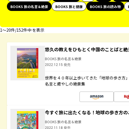
BOOKS 旅の名言＆絶景
BOOKS 旅と健康
BOOKS 旅の読み物
1〜20件/152件中 を表示
悠久の教えをひもとく中国のことばと絶
BOOKS 旅の名言＆絶景
2022.12.15 発売
世界を４０年以上歩いてきた「地球の歩き方
名言と癒やしの絶景集
今すぐ旅に出たくなる！地球の歩き方の
BOOKS 旅の名言＆絶景
2022.11.18 発売