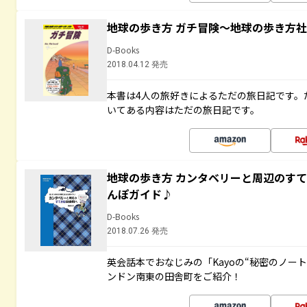
地球の歩き方 ガチ冒険～地球の歩き方
D-Books
2018.04.12 発売
本書は4人の旅好きによるただの旅日記です。
いてある内容はただの旅日記です。
地球の歩き方 カンタベリーと周辺のす
んぽガイド♪
D-Books
2018.07.26 発売
英会話本でおなじみの「Kayoの“秘密のノー
ンドン南東の田舎町をご紹介！