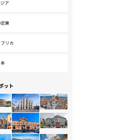
アジア
中近東
アフリカ
日本
ポット