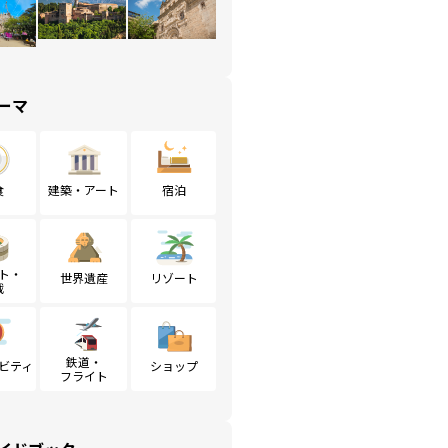
ーマ
食
建築・アート
宿泊
ト・
世界遺産
リゾート
戦
鉄道・
ビティ
ショップ
フライト