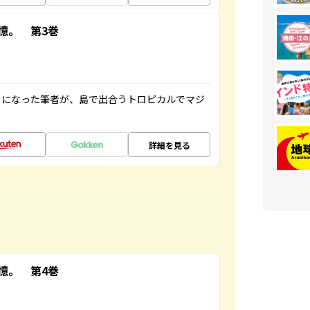
憶。 第3巻
とになった筆者が、島で出合うトロピカルでマジ
詳細を見る
憶。 第4巻