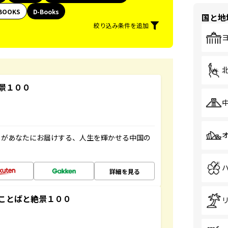
BOOKS
D-Books
国と地
絞り込み条件を追加
景１００
」があなたにお届けする、人生を輝かせる中国の
詳細を見る
ことばと絶景１００