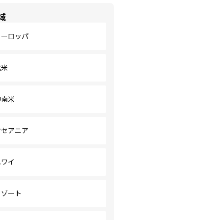
域
ヨーロッパ
北米
中南米
オセアニア
ハワイ
リゾート