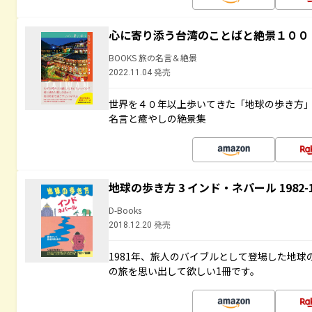
心に寄り添う台湾のことばと絶景１００
BOOKS 旅の名言＆絶景
2022.11.04 発売
世界を４０年以上歩いてきた「地球の歩き方
名言と癒やしの絶景集
地球の歩き方 3 インド・ネパール 1982
D-Books
2018.12.20 発売
1981年、旅人のバイブルとして登場した地
の旅を思い出して欲しい1冊です。