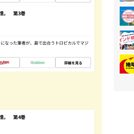
憶。 第3巻
とになった筆者が、島で出合うトロピカルでマジ
詳細を見る
憶。 第4巻