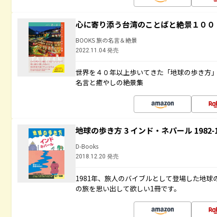
心に寄り添う台湾のことばと絶景１００
BOOKS 旅の名言＆絶景
2022.11.04 発売
世界を４０年以上歩いてきた「地球の歩き方
名言と癒やしの絶景集
地球の歩き方 3 インド・ネパール 1982
D-Books
2018.12.20 発売
1981年、旅人のバイブルとして登場した地
の旅を思い出して欲しい1冊です。