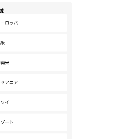
域
ヨーロッパ
北米
中南米
オセアニア
ハワイ
リゾート