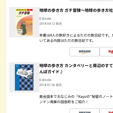
地球の歩き方 ガチ冒険～地球の歩き方
D-Books
2018.04.12 発売
本書は4人の旅好きによるただの旅日記です。
いてある内容はただの旅日記です。
地球の歩き方 カンタベリーと周辺のす
んぽガイド♪
D-Books
2018.07.26 発売
英会話本でおなじみの「Kayoの“秘密のノー
ンドン南東の田舎町をご紹介！