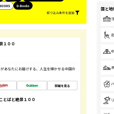
BOOKS
D-Books
国と地
絞り込み条件を追加
景１００
」があなたにお届けする、人生を輝かせる中国の
詳細を見る
ことばと絶景１００