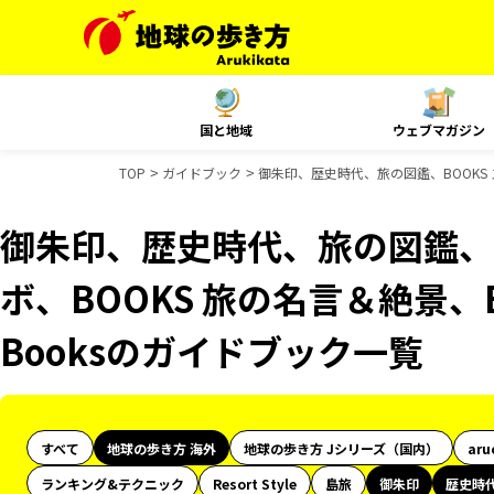
国と地域
ウェブマガジン
TOP
ガイドブック
御朱印、歴史時代、旅の図鑑、BOOKS 
御朱印、歴史時代、旅の図鑑、B
ボ、BOOKS 旅の名言＆絶景、B
Booksのガイドブック一覧
すべて
地球の歩き方 海外
地球の歩き方 Jシリーズ（国内）
aru
ランキング&テクニック
Resort Style
島旅
御朱印
歴史時