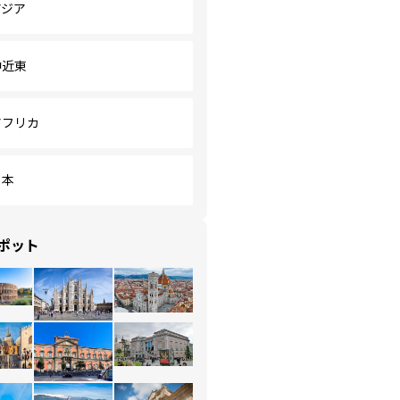
アジア
中近東
アフリカ
日本
ポット