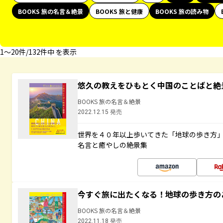
BOOKS 旅の名言＆絶景
BOOKS 旅と健康
BOOKS 旅の読み物
1〜20件/132件中 を表示
悠久の教えをひもとく中国のことばと絶
BOOKS 旅の名言＆絶景
2022.12.15 発売
世界を４０年以上歩いてきた「地球の歩き方
名言と癒やしの絶景集
今すぐ旅に出たくなる！地球の歩き方の
BOOKS 旅の名言＆絶景
2022.11.18 発売