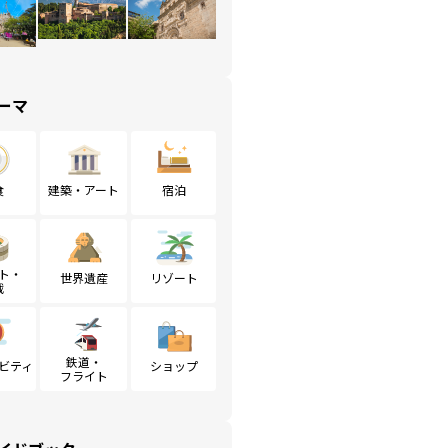
ーマ
食
建築・アート
宿泊
ト・
世界遺産
リゾート
戦
鉄道・
ビティ
ショップ
フライト