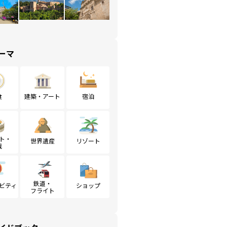
ーマ
食
建築・アート
宿泊
ト・
世界遺産
リゾート
戦
鉄道・
ビティ
ショップ
フライト