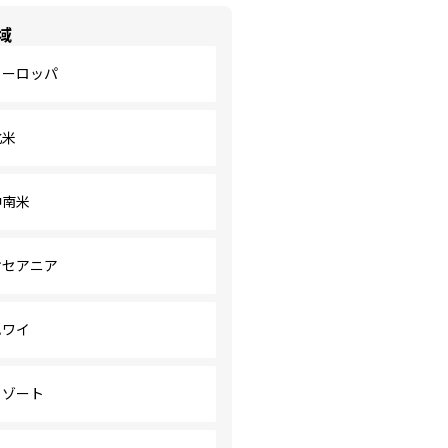
域
ヨーロッパ
北米
中南米
オセアニア
ハワイ
リゾート