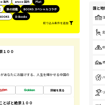
co 海外
aruco 国内
Plat
国と地
代
旅の図鑑
BOOKS スペシャルコラボ
BOOKS
D-Books
絞り込み条件を追加
景１００
」があなたにお届けする、人生を輝かせる中国の
詳細を見る
ことばと絶景１００