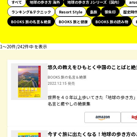
すべて
地球の歩き方 海外
地球の歩き方 Jシリーズ（国内）
aru
ランキング&テクニック
Resort Style
島旅
御朱印
歴史時
BOOKS 旅の名言＆絶景
BOOKS 旅と健康
BOOKS 旅の読み物
1〜20件/242件中 を表示
悠久の教えをひもとく中国のことばと絶
BOOKS 旅の名言＆絶景
2022.12.15 発売
世界を４０年以上歩いてきた「地球の歩き方
名言と癒やしの絶景集
今すぐ旅に出たくなる！地球の歩き方の