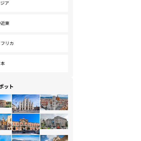
アジア
中近東
アフリカ
日本
ポット