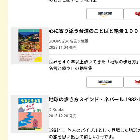
心に寄り添う台湾のことばと絶景１００
BOOKS 旅の名言＆絶景
2022.11.04 発売
世界を４０年以上歩いてきた「地球の歩き方
名言と癒やしの絶景集
地球の歩き方 3 インド・ネパール 1982
D-Books
2018.12.20 発売
1981年、旅人のバイブルとして登場した地
の旅を思い出して欲しい1冊です。