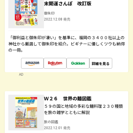
末開運さんぽ 改訂版
御朱印
2022.12.08 発売
「御利益と御朱印が凄い」を基準に、福岡の３４００社以上の
神社から厳選して御朱印を紹介。ビギナーに優しくツウも納得
の一冊。
詳細を見る
AD
Ｗ２６ 世界の麺図鑑
５９の国と地域の多彩な麺料理２３０種類
を旅の雑学とともに解説
旅の図鑑
2022.12.01 発売