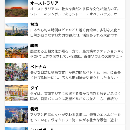
オーストラリア
部のニューオーリンズでは、音楽と美食が融合した独特の
ワイ島は見逃せない。また、定番の観光地といえばオアフ
文化が魅力。旅行者はアメリカの各地域で異なる魅力を楽
島だが、静かな自然を求めるならマウイ島やカウアイ島が
オーストラリアは、壮大な自然と多様な文化が魅力の国。
しみながら、その多様性と豊かな歴史を感じることができ
おすすめ。エメラルドグリーンに輝く海をはじめ、豊かな
シドニーのシンボルであるシドニー・オペラハウス、オー
るだろう。車でのロードトリップや列車の旅も、アメリカ
文化や歴史が息づいている。「アロハスピリット」と呼ば
ストラリア東海岸北部に広がる大サンゴ礁地帯グレートバ
ならではの贅沢な旅のスタイルだ。 なお、新着のアメリカ
台湾
れるおもてなしの心で訪れる人々を迎えてくれるハワイの
リアリーフや大陸中央部にそびえるウルル（エアーズロッ
情報は
コンテンツ一覧
を参照してほしい。
人々、おいしいローカルフードやハワイアンミュージッ
ク）、タスマニアの美しい原生林やケアンズの熱帯雨林な
日本から約４時間ほどでたどり着く台湾は、多彩な文化と
ク、伝統的なフラダンスなど、すべてがハワイの魅力を彩
ど、見どころがたくさん。また、カフェやワイン、オージ
自然が織りなす魅力的な観光地。活気あふれる大都市の台
っている。訪れるたびに新しい発見と感動が待っているハ
ービーフなどの食文化も豊かで、美味しいものであふれて
北やノスタルジックな町並みが人気な九份（ジォウフェ
ワイを、存分に味わってほしい。 なお、新着のハワイ情報
韓国
いる。アクティビティも充実しており、サーフィンやダイ
ン）、静ひつな山岳地帯である台湾東部など、都市の喧騒
は
コンテンツ一覧
を参照してほしい。
ビング、ハイキングなど、アウトドア好きにはたまらな
と山間の静けさが共存しており、訪れる人に新しい発見と
歴史ある王朝文化が残る一方で、最先端のファッションやK
い。オーストラリアの多彩な魅力を存分に味わいつくそ
驚きをもたらしてくれる。また、奥深い台湾の食文化も魅
-POPで世界を席巻している韓国。首都ソウルの宮殿や伝統
う。 なお、新着のオーストラリア情報は
コンテンツ一覧
を
力で、夜市などの屋台グルメから高級料理、ヘルシーで美
家屋が並ぶエリアでは韓国の歴史と文化に浸ることがで
参照してほしい。
ベトナム
容にもいいと評判のスイーツなど、バラエティ豊かな料理
き、地方に足を延ばせば四季折々の自然美を楽しむことが
が味わえる。 なお、新着の台湾情報は
コンテンツ一覧
を参
できる。そして、キムチや焼肉、絶品のストリートフード
豊かな自然と多様な文化が魅力的なベトナム。南北に細長
照してほしい。
まで、さまざまな韓国料理が待っている。夜には、韓国な
く伸びる国土には、広大な田園風景や青々とした山々、世
らではのナイトライフも堪能できる。あたたかいホスピタ
界遺産に登録された壮大な自然景観が点在し、都市部では
タイ
リティに包まれながら、韓国の多彩な魅力を心ゆくまで味
急速な発展と共に伝統が息づく。ハノイの古い町並みやホ
わってみてほしい。 なお、新着の韓国情報は
コンテンツ一
ーチミン市のフランス統治時代の建物も、独特の雰囲気を
タイは、東南アジアに位置する豊かな自然と歴史が息づく
覧
を参照してほしい。
醸し出している。また、バラエティの豊かさとおいしさで
国だ。首都バンコクは高層ビルが立ち並ぶ一方、伝統的な
世界中の食通を魅了してやまないベトナム料理も魅力のひ
寺院や市場がいたるところに点在し、古きよき文化と現代
香港
とつ。フォーやバインミー、ベトナムコーヒーなどは、ぜ
の活気が交差している。北部ではチェンマイなどの山岳地
ひ現地で味わいたい。どの地域を訪れてもあたたかい人々
帯で自然と触れ合い、南部ではプーケットやクラビの美し
アジアと西洋の文化が交わる香港は、特有のエネルギーを
が旅行者を迎えてくれるので、きっと忘れられない旅にな
いビーチでリゾート気分を楽しむことができる。タイ料理
もっている。ヴィクトリア湾に広がる壮大な景色、近未来
るはずだ。 なお、新着のベトナム情報は
コンテンツ一覧
を
は世界的に有名で、屋台から高級レストランまで味覚を刺
的なアートスポット、そして歴史と現代が融合した町並
参照してほしい。
激する。気候は一年中温暖で、どの季節にも異なる楽しみ