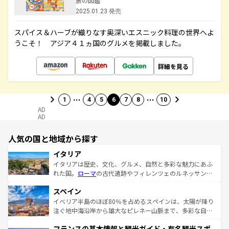
旅の図鑑
2025.01.23 発売
スパイス＆ハーブが織りなす奥深いエスニック料理の世界へよ
うこそ！ アジア４１ヵ国のグルメを掲載しました。
詳細を見る
…
…
1
4
5
6
7
8
10
AD
AD
人気の国と地域から探す
イタリア
イタリアは歴史、文化、グルメ、自然と多彩な魅力にあふ
れた国。
ローマ
の古代遺跡やフィレンツェのルネッサンス
美術、ヴェネツィアの運河など、歴史あるスポットはもち
スペイン
ろん、トスカーナの美しい田園風景やアマルフィ海岸の絶
景など、自然景観も見逃せない。観光の合間には、本場の
イベリア半島のほぼ80％を占めるスペインは、太陽が降り
ピザやパスタなど、絶品のイタリア料理を堪能することも
注ぐ地中海沿岸から雄大なピレネー山脈まで、多彩な自然
できる。朝目覚めてから夜眠るまで、すべての瞬間を楽し
と文化が詰まったヨーロッパ屈指の旅行先だ。多様な地域
フランスの基本情報と観光ガイド・有名観光スポ
ませてくれるイタリアで、忘れられない旅をしてみよう！
文化が根付くこの国では、情熱的なフラメンコ、熱気あふ