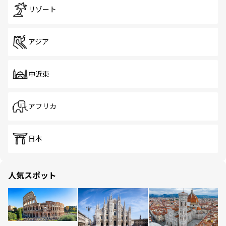
リゾート
アジア
中近東
アフリカ
日本
人気スポット