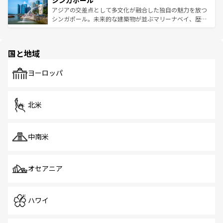
シンガポール
み、どこを訪れても感動するはず。観光スポットが密集し
が待っている。親しみやすいタイの人々、仏教を中心とし
ており、効率よく見どころを回れるのも魅力。息をのむよ
アジアの交差点として多文化が融合した独自の魅力を放つ
た文化、そして多様な観光資源が、訪れる旅人を魅了し続
うな絶景から文化的な体験まで、香港を存分に楽しみ尽く
シンガポール。未来的な建築物が並ぶマリーナベイ、歴史
ける。 なお、新着のタイ情報は
コンテンツ一覧
を参照して
そう。 なお、新着の香港情報は
コンテンツ一覧
を参照して
と伝統を感じられるエスニックタウン、多数の緑豊かな公
ほしい。
ほしい。
園や自然保護区など、自然が調和した近代的な景観と文化
の多様性あふれるカラフルな町は、どこを歩いても新しい
国と地域
発見がある。さらに、治安のよさや充実した公共交通機関
も、旅行者にとっては魅力的なポイント。グルメも豊富
で、ホーカーズは地元の風情を楽しめる外せないスポット
ヨーロッパ
だ。訪れる人を飽きさせないシンガポールで、多様な魅力
を体感しよう。 なお、新着のシンガポール情報は
コンテン
ツ一覧
を参照してほしい。
北米
中南米
オセアニア
ハワイ