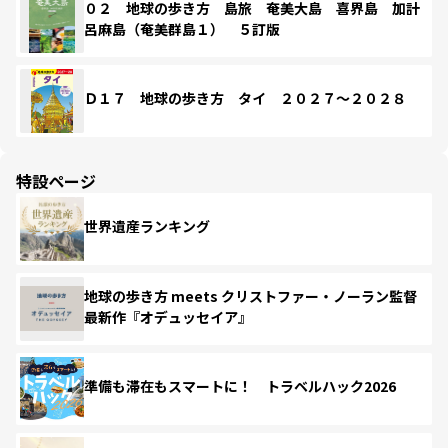
０２ 地球の歩き方 島旅 奄美大島 喜界島 加計
呂麻島（奄美群島１） ５訂版
Ｄ１７ 地球の歩き方 タイ ２０２７～２０２８
特設ページ
世界遺産ランキング
地球の歩き方 meets クリストファー・ノーラン監督
最新作『オデュッセイア』
準備も滞在もスマートに！ トラベルハック2026