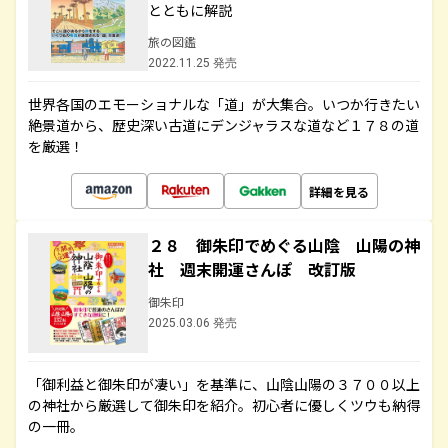
とともに解説
旅の図鑑
2022.11.25 発売
世界各国のエモーショナルな「道」が大集合。いつか行きたい
絶景道から、歴史深い古道にデンジャラスな道など１７８の道
を厳選！
詳細を見る
２８ 御朱印でめぐる山陰 山陽の神
社 週末開運さんぽ 改訂版
御朱印
2025.03.06 発売
「御利益と御朱印が凄い」を基準に、山陰山陽の３７００以上
の神社から厳選して御朱印を紹介。初心者に優しくツウも納得
の一冊。