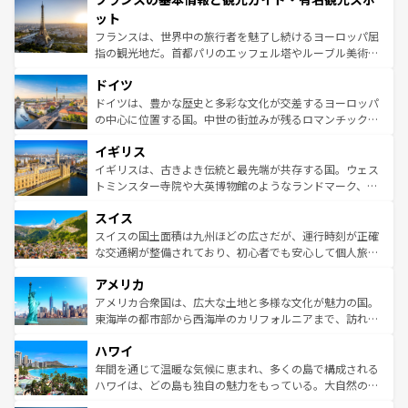
なお、新着のイタリア情報は
コンテンツ一覧
を参照してほ
れる闘牛、そして美味しいタパスが生活の一部となってい
ット
しい。
る。首都マドリードの洗練された雰囲気や、バルセロナの
フランスは、世界中の旅行者を魅了し続けるヨーロッパ屈
アートに溢れた街角から、地方では古代ローマ遺跡や中世
指の観光地だ。首都パリのエッフェル塔やルーブル美術館
の城塞都市、穏やかなビーチリゾートまで多彩な表情を見
といった象徴的なスポットから、田舎町の古風な美しさま
せる。地方によって風土や気候が異なるスペインはその個
ドイツ
で、幅広い魅力が詰まっている。華麗な宮殿、歴史的な大
性で訪れる人を魅了する。 なお、新着のスペイン情報は
コ
聖堂、美しいビーチ、そして豊かな自然が、訪れる者を心
ドイツは、豊かな歴史と多彩な文化が交差するヨーロッパ
ンテンツ一覧
を参照してほしい。
から魅了する。また、フランスは美食の国としても知ら
の中心に位置する国。中世の街並みが残るロマンチック街
れ、フランス料理はユネスコ無形文化遺産にも登録されて
道から、未来を先取りするようなモダンな都市まで多様な
イギリス
いる。シャンパンの発祥地であるランス、プロヴァンスの
顔を持つこの国は、どこを歩いても飽きることがない。ベ
香り高いラベンダー畑など、多彩な楽しみ方が可能だ。さ
ルリンの文化的活気、バイエルン州のアルプスの絶景、そ
イギリスは、古きよき伝統と最先端が共存する国。ウェス
らに、パリ以外の地域にも魅力が溢れており、どの街角に
してライン川沿いのワイン畑といった風景は必見。ビール
トミンスター寺院や大英博物館のようなランドマーク、歴
も豊かな歴史と文化が息づいている。パリ以外の個性あふ
とソーセージを味わいながら地元の人と過ごす楽しい時間
史ある大学都市、美しい丘陵地帯や牧歌的な風景など、エ
れる地方に足を運ぶとそれぞれで全く異なる文化を体験で
スイス
は、お酒好きな人にはぜひ体験してほしい。 なお、新着の
リアごとに異なる魅力がある。また、優雅なアフタヌーン
きるだろう。 なお、新着のフランス情報は
コンテンツ一覧
ドイツ情報は
コンテンツ一覧
を参照してほしい。
ティー、ビール好きにはたまらない英国パブ、サッカー観
スイスの国土面積は九州ほどの広さだが、運行時刻が正確
を参照してほしい。
戦など、本場だからこそできる体験も豊富。イギリスを旅
な交通網が整備されており、初心者でも安心して個人旅行
して楽しみつくそう。 なお、新着のイギリス情報は
コンテ
を楽しめる。日本同様に時刻表どおりの旅が可能だ。中世
アメリカ
ンツ一覧
を参照してほしい。
の建物がそのまま残る町や、スイスならではのユニークな
博物館もあり、アルプス観光だけでなく町歩きも満喫する
アメリカ合衆国は、広大な土地と多様な文化が魅力の国。
ことができる。国民の所得が高いため物価も高いが、旅行
東海岸の都市部から西海岸のカリフォルニアまで、訪れる
者向けの交通パス提供のサービスもあり、うまく活用すれ
場所ごとに異なる風景と体験が待っている。ニューヨーク
ハワイ
ば市内交通費無料で観光を楽しむこともできる。 なお、新
のような巨大都市は、観光、ショッピング、エンターテイ
着のスイス情報は
コンテンツ一覧
を参照してほしい。
ンメントが詰まった刺激的なスポットだ。一方、アメリカ
年間を通じて温暖な気候に恵まれ、多くの島で構成される
西部には大自然が広がり、グランドキャニオンやイエロー
ハワイは、どの島も独自の魅力をもっている。大自然の神
ストーン国立公園といった絶景が堪能できる。さらに、南
秘を感じたいなら、火山が生み出した壮大な景観を誇るハ