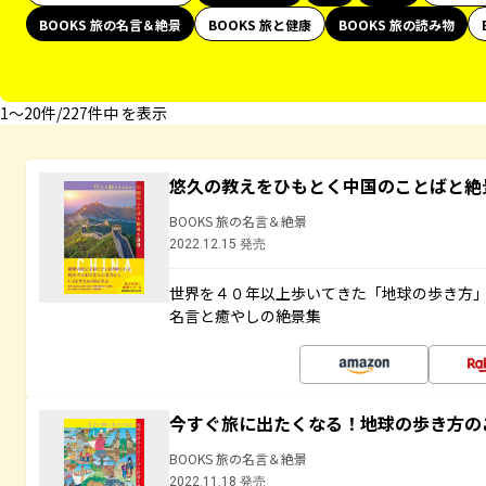
BOOKS 旅の名言＆絶景
BOOKS 旅と健康
BOOKS 旅の読み物
1〜20件/227件中 を表示
悠久の教えをひもとく中国のことばと絶
BOOKS 旅の名言＆絶景
2022.12.15 発売
世界を４０年以上歩いてきた「地球の歩き方
名言と癒やしの絶景集
今すぐ旅に出たくなる！地球の歩き方の
BOOKS 旅の名言＆絶景
2022.11.18 発売