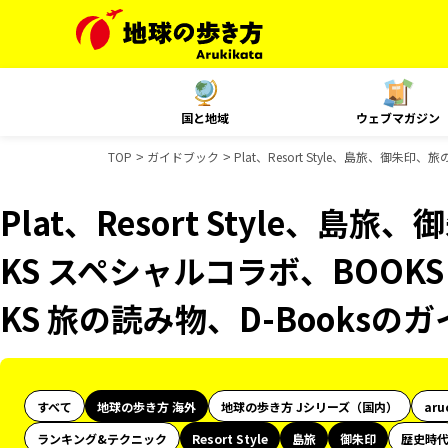
国と地域
ウェブマガジン
TOP
ガイドブック
Plat、Resort Style、島旅、御
Plat、Resort Style、島
KS スペシャルコラボ、BOOK
KS 旅の読み物、D-Books
すべて
地球の歩き方 海外
地球の歩き方 Jシリーズ（国内）
aru
ランキング&テクニック
Resort Style
島旅
御朱印
歴史時