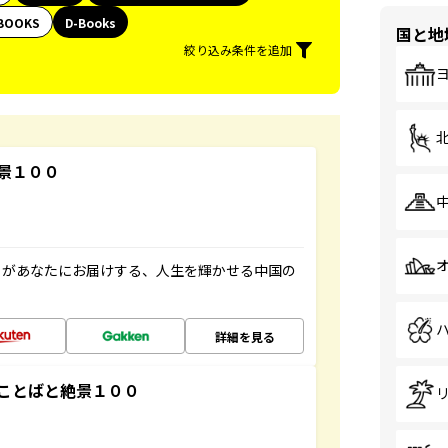
BOOKS
D-Books
国と地
絞り込み条件を追加
景１００
」があなたにお届けする、人生を輝かせる中国の
詳細を見る
ことばと絶景１００