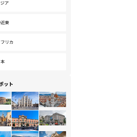
アジア
中近東
アフリカ
日本
ポット