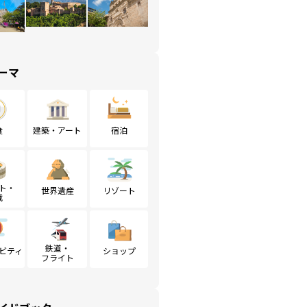
ーマ
食
建築・アート
宿泊
ト・
世界遺産
リゾート
戦
鉄道・
ビティ
ショップ
フライト