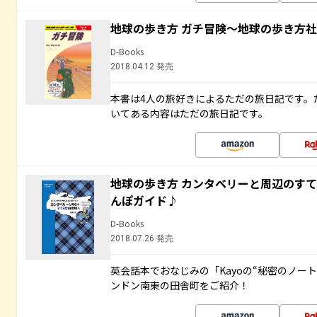
地球の歩き方 ガチ冒険～地球の歩き方
D-Books
2018.04.12 発売
本書は4人の旅好きによるただの旅日記です。
いてある内容はただの旅日記です。
地球の歩き方 カンタベリーと周辺のす
んぽガイド♪
D-Books
2018.07.26 発売
英会話本でおなじみの「Kayoの“秘密のノー
ンドン南東の田舎町をご紹介！