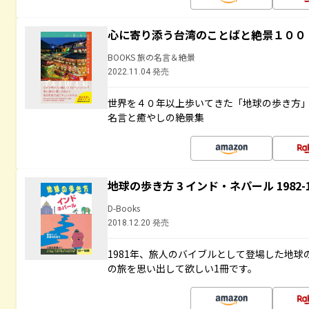
心に寄り添う台湾のことばと絶景１００
BOOKS 旅の名言＆絶景
2022.11.04 発売
世界を４０年以上歩いてきた「地球の歩き方
名言と癒やしの絶景集
地球の歩き方 3 インド・ネパール 1982
D-Books
2018.12.20 発売
1981年、旅人のバイブルとして登場した地
の旅を思い出して欲しい1冊です。