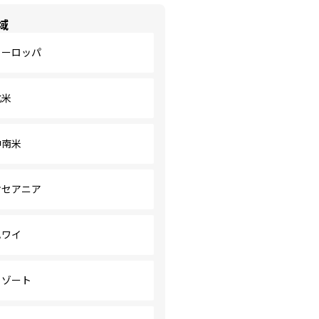
域
ヨーロッパ
北米
中南米
オセアニア
ハワイ
リゾート