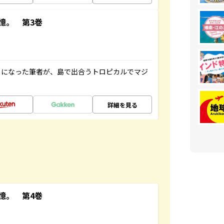
憶。 第3巻
とになった筆者が、島で出合うトロピカルでマジ
詳細を見る
憶。 第4巻