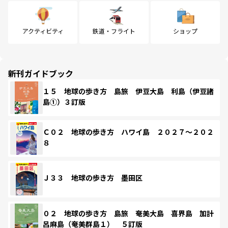
アクティビティ
鉄道・フライト
ショップ
新刊ガイドブック
１５ 地球の歩き方 島旅 伊豆大島 利島（伊豆諸
島①）３訂版
Ｃ０２ 地球の歩き方 ハワイ島 ２０２７～２０２
８
Ｊ３３ 地球の歩き方 墨田区
０２ 地球の歩き方 島旅 奄美大島 喜界島 加計
呂麻島（奄美群島１） ５訂版