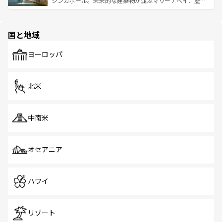
シンガポール。未来的な建築物が並ぶマリーナベイ、歴史
ける。 なお、新着のタイ情報は
コンテンツ一覧
を参照して
そう。 なお、新着の香港情報は
コンテンツ一覧
を参照して
と伝統を感じられるエスニックタウン、多数の緑豊かな公
ほしい。
ほしい。
園や自然保護区など、自然が調和した近代的な景観と文化
の多様性あふれるカラフルな町は、どこを歩いても新しい
国と地域
発見がある。さらに、治安のよさや充実した公共交通機関
も、旅行者にとっては魅力的なポイント。グルメも豊富
で、ホーカーズは地元の風情を楽しめる外せないスポット
ヨーロッパ
だ。訪れる人を飽きさせないシンガポールで、多様な魅力
を体感しよう。 なお、新着のシンガポール情報は
コンテン
ツ一覧
を参照してほしい。
北米
中南米
オセアニア
ハワイ
リゾート