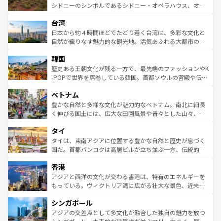
しみながら、その多様性と豊かな歴史を感じることができ
おすすめ。エメラルドグリーンに輝く海をはじめ、豊かな
シドニーのシンボルであるシドニー・オペラハウス、オー
るだろう。車でのロードトリップや列車の旅も、アメリカ
文化や歴史が息づいている。「アロハスピリット」と呼ば
ストラリア東海岸北部に広がる大サンゴ礁地帯グレートバ
ならではの贅沢な旅のスタイルだ。 なお、新着のアメリカ
台湾
れるおもてなしの心で訪れる人々を迎えてくれるハワイの
リアリーフや大陸中央部にそびえるウルル（エアーズロッ
情報は
コンテンツ一覧
を参照してほしい。
人々、おいしいローカルフードやハワイアンミュージッ
ク）、タスマニアの美しい原生林やケアンズの熱帯雨林な
日本から約４時間ほどでたどり着く台湾は、多彩な文化と
ク、伝統的なフラダンスなど、すべてがハワイの魅力を彩
ど、見どころがたくさん。また、カフェやワイン、オージ
自然が織りなす魅力的な観光地。活気あふれる大都市の台
っている。訪れるたびに新しい発見と感動が待っているハ
ービーフなどの食文化も豊かで、美味しいものであふれて
北やノスタルジックな町並みが人気な九份（ジォウフェ
ワイを、存分に味わってほしい。 なお、新着のハワイ情報
韓国
いる。アクティビティも充実しており、サーフィンやダイ
ン）、静ひつな山岳地帯である台湾東部など、都市の喧騒
は
コンテンツ一覧
を参照してほしい。
ビング、ハイキングなど、アウトドア好きにはたまらな
と山間の静けさが共存しており、訪れる人に新しい発見と
歴史ある王朝文化が残る一方で、最先端のファッションやK
い。オーストラリアの多彩な魅力を存分に味わいつくそ
驚きをもたらしてくれる。また、奥深い台湾の食文化も魅
-POPで世界を席巻している韓国。首都ソウルの宮殿や伝統
う。 なお、新着のオーストラリア情報は
コンテンツ一覧
を
力で、夜市などの屋台グルメから高級料理、ヘルシーで美
家屋が並ぶエリアでは韓国の歴史と文化に浸ることがで
参照してほしい。
ベトナム
容にもいいと評判のスイーツなど、バラエティ豊かな料理
き、地方に足を延ばせば四季折々の自然美を楽しむことが
が味わえる。 なお、新着の台湾情報は
コンテンツ一覧
を参
できる。そして、キムチや焼肉、絶品のストリートフード
豊かな自然と多様な文化が魅力的なベトナム。南北に細長
照してほしい。
まで、さまざまな韓国料理が待っている。夜には、韓国な
く伸びる国土には、広大な田園風景や青々とした山々、世
らではのナイトライフも堪能できる。あたたかいホスピタ
界遺産に登録された壮大な自然景観が点在し、都市部では
タイ
リティに包まれながら、韓国の多彩な魅力を心ゆくまで味
急速な発展と共に伝統が息づく。ハノイの古い町並みやホ
わってみてほしい。 なお、新着の韓国情報は
コンテンツ一
ーチミン市のフランス統治時代の建物も、独特の雰囲気を
タイは、東南アジアに位置する豊かな自然と歴史が息づく
覧
を参照してほしい。
醸し出している。また、バラエティの豊かさとおいしさで
国だ。首都バンコクは高層ビルが立ち並ぶ一方、伝統的な
世界中の食通を魅了してやまないベトナム料理も魅力のひ
寺院や市場がいたるところに点在し、古きよき文化と現代
香港
とつ。フォーやバインミー、ベトナムコーヒーなどは、ぜ
の活気が交差している。北部ではチェンマイなどの山岳地
ひ現地で味わいたい。どの地域を訪れてもあたたかい人々
帯で自然と触れ合い、南部ではプーケットやクラビの美し
アジアと西洋の文化が交わる香港は、特有のエネルギーを
が旅行者を迎えてくれるので、きっと忘れられない旅にな
いビーチでリゾート気分を楽しむことができる。タイ料理
もっている。ヴィクトリア湾に広がる壮大な景色、近未来
るはずだ。 なお、新着のベトナム情報は
コンテンツ一覧
を
は世界的に有名で、屋台から高級レストランまで味覚を刺
的なアートスポット、そして歴史と現代が融合した町並
参照してほしい。
シンガポール
激する。気候は一年中温暖で、どの季節にも異なる楽しみ
み、どこを訪れても感動するはず。観光スポットが密集し
が待っている。親しみやすいタイの人々、仏教を中心とし
ており、効率よく見どころを回れるのも魅力。息をのむよ
アジアの交差点として多文化が融合した独自の魅力を放つ
た文化、そして多様な観光資源が、訪れる旅人を魅了し続
うな絶景から文化的な体験まで、香港を存分に楽しみ尽く