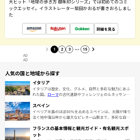
大ヒット「地球の歩き方 御朱印シリーズ」では初めてのコミ
ックエッセイ。イラストレーター柴田かおるが書きおろしまし
た
詳細を見る
…
1
2
3
15
AD
AD
人気の国と地域から探す
イタリア
イタリアは歴史、文化、グルメ、自然と多彩な魅力にあふ
れた国。
ローマ
の古代遺跡やフィレンツェのルネッサンス
美術、ヴェネツィアの運河など、歴史あるスポットはもち
スペイン
ろん、トスカーナの美しい田園風景やアマルフィ海岸の絶
景など、自然景観も見逃せない。観光の合間には、本場の
イベリア半島のほぼ80％を占めるスペインは、太陽が降り
ピザやパスタなど、絶品のイタリア料理を堪能することも
注ぐ地中海沿岸から雄大なピレネー山脈まで、多彩な自然
できる。朝目覚めてから夜眠るまで、すべての瞬間を楽し
と文化が詰まったヨーロッパ屈指の旅行先だ。多様な地域
フランスの基本情報と観光ガイド・有名観光スポ
ませてくれるイタリアで、忘れられない旅をしてみよう！
文化が根付くこの国では、情熱的なフラメンコ、熱気あふ
なお、新着のイタリア情報は
コンテンツ一覧
を参照してほ
れる闘牛、そして美味しいタパスが生活の一部となってい
ット
しい。
る。首都マドリードの洗練された雰囲気や、バルセロナの