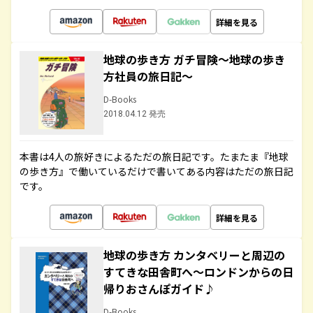
詳細を見る
地球の歩き方 ガチ冒険～地球の歩き
方社員の旅日記～
D-Books
2018.04.12 発売
本書は4人の旅好きによるただの旅日記です。たまたま『地球
の歩き方』で働いているだけで書いてある内容はただの旅日記
です。
詳細を見る
地球の歩き方 カンタベリーと周辺の
すてきな田舎町へ～ロンドンからの日
帰りおさんぽガイド♪
D-Books