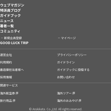
ウェブマガジン
特派員ブログ
ガイドブック
ニュース
著者一覧
コミュニティ
新規会員登録
マイページ
GOOD LUCK TRIP
運営会社
プライバシーポリシー
利用規約
ガイドライン
書店御担当者様へ
ガイドブックに投稿する
採用情報
お問い合わせ
関連サービス
海外航空券
海外ツアー
旅行用品
海外のおみやげ
© Arukikata. Co.,Ltd. All rights reserved.