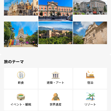
旅のテーマ
飲食
建築・アート
宿泊
イベント・観戦
世界遺産
リゾート