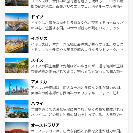
フランスは、世界中の旅行者を魅了し続けるヨーロッパ屈
アートに溢れた街角から、地方では古代ローマ遺跡や中世
指の観光地だ。首都パリのエッフェル塔やルーブル美術館
の城塞都市、穏やかなビーチリゾートまで多彩な表情を見
といった象徴的なスポットから、田舎町の古風な美しさま
せる。地方によって風土や気候が異なるスペインはその個
ドイツ
で、幅広い魅力が詰まっている。華麗な宮殿、歴史的な大
性で訪れる人を魅了する。 なお、新着のスペイン情報は
コ
聖堂、美しいビーチ、そして豊かな自然が、訪れる者を心
ドイツは、豊かな歴史と多彩な文化が交差するヨーロッパ
ンテンツ一覧
を参照してほしい。
から魅了する。また、フランスは美食の国としても知ら
の中心に位置する国。中世の街並みが残るロマンチック街
れ、フランス料理はユネスコ無形文化遺産にも登録されて
道から、未来を先取りするようなモダンな都市まで多様な
イギリス
いる。シャンパンの発祥地であるランス、プロヴァンスの
顔を持つこの国は、どこを歩いても飽きることがない。ベ
香り高いラベンダー畑など、多彩な楽しみ方が可能だ。さ
ルリンの文化的活気、バイエルン州のアルプスの絶景、そ
イギリスは、古きよき伝統と最先端が共存する国。ウェス
らに、パリ以外の地域にも魅力が溢れており、どの街角に
してライン川沿いのワイン畑といった風景は必見。ビール
トミンスター寺院や大英博物館のようなランドマーク、歴
も豊かな歴史と文化が息づいている。パリ以外の個性あふ
とソーセージを味わいながら地元の人と過ごす楽しい時間
史ある大学都市、美しい丘陵地帯や牧歌的な風景など、エ
れる地方に足を運ぶとそれぞれで全く異なる文化を体験で
スイス
は、お酒好きな人にはぜひ体験してほしい。 なお、新着の
リアごとに異なる魅力がある。また、優雅なアフタヌーン
きるだろう。 なお、新着のフランス情報は
コンテンツ一覧
ドイツ情報は
コンテンツ一覧
を参照してほしい。
ティー、ビール好きにはたまらない英国パブ、サッカー観
スイスの国土面積は九州ほどの広さだが、運行時刻が正確
を参照してほしい。
戦など、本場だからこそできる体験も豊富。イギリスを旅
な交通網が整備されており、初心者でも安心して個人旅行
して楽しみつくそう。 なお、新着のイギリス情報は
コンテ
を楽しめる。日本同様に時刻表どおりの旅が可能だ。中世
アメリカ
ンツ一覧
を参照してほしい。
の建物がそのまま残る町や、スイスならではのユニークな
博物館もあり、アルプス観光だけでなく町歩きも満喫する
アメリカ合衆国は、広大な土地と多様な文化が魅力の国。
ことができる。国民の所得が高いため物価も高いが、旅行
東海岸の都市部から西海岸のカリフォルニアまで、訪れる
者向けの交通パス提供のサービスもあり、うまく活用すれ
場所ごとに異なる風景と体験が待っている。ニューヨーク
ハワイ
ば市内交通費無料で観光を楽しむこともできる。 なお、新
のような巨大都市は、観光、ショッピング、エンターテイ
着のスイス情報は
コンテンツ一覧
を参照してほしい。
ンメントが詰まった刺激的なスポットだ。一方、アメリカ
年間を通じて温暖な気候に恵まれ、多くの島で構成される
西部には大自然が広がり、グランドキャニオンやイエロー
ハワイは、どの島も独自の魅力をもっている。大自然の神
ストーン国立公園といった絶景が堪能できる。さらに、南
秘を感じたいなら、火山が生み出した壮大な景観を誇るハ
オーストラリア
部のニューオーリンズでは、音楽と美食が融合した独特の
ワイ島は見逃せない。また、定番の観光地といえばオアフ
文化が魅力。旅行者はアメリカの各地域で異なる魅力を楽
島だが、静かな自然を求めるならマウイ島やカウアイ島が
オーストラリアは、壮大な自然と多様な文化が魅力の国。