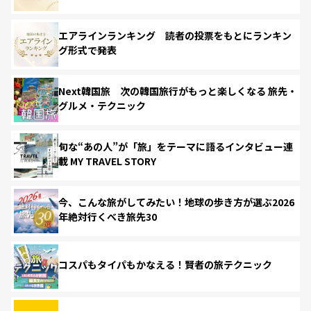
エアラインランキング 読者の投票をもとにランキン
グ形式で発表
Next韓国旅 次の韓国旅行がもっと楽しくなる 旅先・
グルメ・テクニック
旬な“あの人”が「旅」をテーマに語るインタビュー連
載 MY TRAVEL STORY
今、こんな旅がしてみたい！地球の歩き方が選ぶ2026
年絶対行くべき旅先30
コスパもタイパもかなえる！賢者の旅テクニック