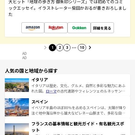
大ヒット「地球の歩き方 御朱印シリーズ」では初めてのコミ
ックエッセイ。イラストレーター柴田かおるが書きおろしまし
た
詳細を見る
…
1
2
3
10
AD
AD
人気の国と地域から探す
イタリア
イタリアは歴史、文化、グルメ、自然と多彩な魅力にあふ
れた国。
ローマ
の古代遺跡やフィレンツェのルネッサンス
美術、ヴェネツィアの運河など、歴史あるスポットはもち
スペイン
ろん、トスカーナの美しい田園風景やアマルフィ海岸の絶
景など、自然景観も見逃せない。観光の合間には、本場の
イベリア半島のほぼ80％を占めるスペインは、太陽が降り
ピザやパスタなど、絶品のイタリア料理を堪能することも
注ぐ地中海沿岸から雄大なピレネー山脈まで、多彩な自然
できる。朝目覚めてから夜眠るまで、すべての瞬間を楽し
と文化が詰まったヨーロッパ屈指の旅行先だ。多様な地域
フランスの基本情報と観光ガイド・有名観光スポ
ませてくれるイタリアで、忘れられない旅をしてみよう！
文化が根付くこの国では、情熱的なフラメンコ、熱気あふ
なお、新着のイタリア情報は
コンテンツ一覧
を参照してほ
れる闘牛、そして美味しいタパスが生活の一部となってい
ット
しい。
る。首都マドリードの洗練された雰囲気や、バルセロナの