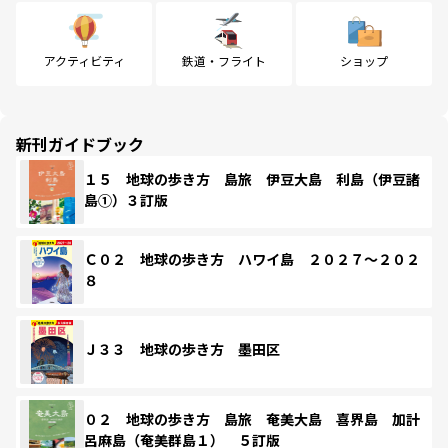
アクティビティ
鉄道・フライト
ショップ
新刊ガイドブック
１５ 地球の歩き方 島旅 伊豆大島 利島（伊豆諸
島①）３訂版
Ｃ０２ 地球の歩き方 ハワイ島 ２０２７～２０２
８
Ｊ３３ 地球の歩き方 墨田区
０２ 地球の歩き方 島旅 奄美大島 喜界島 加計
呂麻島（奄美群島１） ５訂版