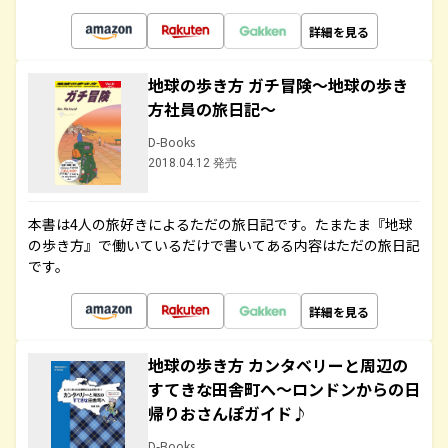
詳細を見る
地球の歩き方 ガチ冒険～地球の歩き
方社員の旅日記～
D-Books
2018.04.12 発売
本書は4人の旅好きによるただの旅日記です。たまたま『地球
の歩き方』で働いているだけで書いてある内容はただの旅日記
です。
詳細を見る
地球の歩き方 カンタベリーと周辺の
すてきな田舎町へ～ロンドンからの日
帰りおさんぽガイド♪
D-Books