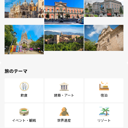
旅のテーマ
飲食
建築・アート
宿泊
イベント・観戦
世界遺産
リゾート