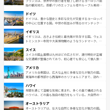
フランスは、世界中の旅行者を魅了し続けるヨーロッパ屈
アートに溢れた街角から、地方では古代ローマ遺跡や中世
指の観光地だ。首都パリのエッフェル塔やルーブル美術館
の城塞都市、穏やかなビーチリゾートまで多彩な表情を見
といった象徴的なスポットから、田舎町の古風な美しさま
せる。地方によって風土や気候が異なるスペインはその個
ドイツ
で、幅広い魅力が詰まっている。華麗な宮殿、歴史的な大
性で訪れる人を魅了する。 なお、新着のスペイン情報は
コ
聖堂、美しいビーチ、そして豊かな自然が、訪れる者を心
ドイツは、豊かな歴史と多彩な文化が交差するヨーロッパ
ンテンツ一覧
を参照してほしい。
から魅了する。また、フランスは美食の国としても知ら
の中心に位置する国。中世の街並みが残るロマンチック街
れ、フランス料理はユネスコ無形文化遺産にも登録されて
道から、未来を先取りするようなモダンな都市まで多様な
イギリス
いる。シャンパンの発祥地であるランス、プロヴァンスの
顔を持つこの国は、どこを歩いても飽きることがない。ベ
香り高いラベンダー畑など、多彩な楽しみ方が可能だ。さ
ルリンの文化的活気、バイエルン州のアルプスの絶景、そ
イギリスは、古きよき伝統と最先端が共存する国。ウェス
らに、パリ以外の地域にも魅力が溢れており、どの街角に
してライン川沿いのワイン畑といった風景は必見。ビール
トミンスター寺院や大英博物館のようなランドマーク、歴
も豊かな歴史と文化が息づいている。パリ以外の個性あふ
とソーセージを味わいながら地元の人と過ごす楽しい時間
史ある大学都市、美しい丘陵地帯や牧歌的な風景など、エ
れる地方に足を運ぶとそれぞれで全く異なる文化を体験で
スイス
は、お酒好きな人にはぜひ体験してほしい。 なお、新着の
リアごとに異なる魅力がある。また、優雅なアフタヌーン
きるだろう。 なお、新着のフランス情報は
コンテンツ一覧
ドイツ情報は
コンテンツ一覧
を参照してほしい。
ティー、ビール好きにはたまらない英国パブ、サッカー観
スイスの国土面積は九州ほどの広さだが、運行時刻が正確
を参照してほしい。
戦など、本場だからこそできる体験も豊富。イギリスを旅
な交通網が整備されており、初心者でも安心して個人旅行
して楽しみつくそう。 なお、新着のイギリス情報は
コンテ
を楽しめる。日本同様に時刻表どおりの旅が可能だ。中世
アメリカ
ンツ一覧
を参照してほしい。
の建物がそのまま残る町や、スイスならではのユニークな
博物館もあり、アルプス観光だけでなく町歩きも満喫する
アメリカ合衆国は、広大な土地と多様な文化が魅力の国。
ことができる。国民の所得が高いため物価も高いが、旅行
東海岸の都市部から西海岸のカリフォルニアまで、訪れる
者向けの交通パス提供のサービスもあり、うまく活用すれ
場所ごとに異なる風景と体験が待っている。ニューヨーク
ハワイ
ば市内交通費無料で観光を楽しむこともできる。 なお、新
のような巨大都市は、観光、ショッピング、エンターテイ
着のスイス情報は
コンテンツ一覧
を参照してほしい。
ンメントが詰まった刺激的なスポットだ。一方、アメリカ
年間を通じて温暖な気候に恵まれ、多くの島で構成される
西部には大自然が広がり、グランドキャニオンやイエロー
ハワイは、どの島も独自の魅力をもっている。大自然の神
ストーン国立公園といった絶景が堪能できる。さらに、南
秘を感じたいなら、火山が生み出した壮大な景観を誇るハ
オーストラリア
部のニューオーリンズでは、音楽と美食が融合した独特の
ワイ島は見逃せない。また、定番の観光地といえばオアフ
文化が魅力。旅行者はアメリカの各地域で異なる魅力を楽
島だが、静かな自然を求めるならマウイ島やカウアイ島が
オーストラリアは、壮大な自然と多様な文化が魅力の国。