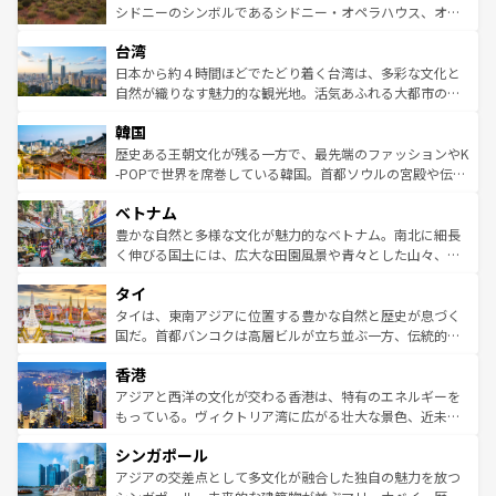
しみながら、その多様性と豊かな歴史を感じることができ
おすすめ。エメラルドグリーンに輝く海をはじめ、豊かな
シドニーのシンボルであるシドニー・オペラハウス、オー
るだろう。車でのロードトリップや列車の旅も、アメリカ
文化や歴史が息づいている。「アロハスピリット」と呼ば
ストラリア東海岸北部に広がる大サンゴ礁地帯グレートバ
ならではの贅沢な旅のスタイルだ。 なお、新着のアメリカ
台湾
れるおもてなしの心で訪れる人々を迎えてくれるハワイの
リアリーフや大陸中央部にそびえるウルル（エアーズロッ
情報は
コンテンツ一覧
を参照してほしい。
人々、おいしいローカルフードやハワイアンミュージッ
ク）、タスマニアの美しい原生林やケアンズの熱帯雨林な
日本から約４時間ほどでたどり着く台湾は、多彩な文化と
ク、伝統的なフラダンスなど、すべてがハワイの魅力を彩
ど、見どころがたくさん。また、カフェやワイン、オージ
自然が織りなす魅力的な観光地。活気あふれる大都市の台
っている。訪れるたびに新しい発見と感動が待っているハ
ービーフなどの食文化も豊かで、美味しいものであふれて
北やノスタルジックな町並みが人気な九份（ジォウフェ
ワイを、存分に味わってほしい。 なお、新着のハワイ情報
韓国
いる。アクティビティも充実しており、サーフィンやダイ
ン）、静ひつな山岳地帯である台湾東部など、都市の喧騒
は
コンテンツ一覧
を参照してほしい。
ビング、ハイキングなど、アウトドア好きにはたまらな
と山間の静けさが共存しており、訪れる人に新しい発見と
歴史ある王朝文化が残る一方で、最先端のファッションやK
い。オーストラリアの多彩な魅力を存分に味わいつくそ
驚きをもたらしてくれる。また、奥深い台湾の食文化も魅
-POPで世界を席巻している韓国。首都ソウルの宮殿や伝統
う。 なお、新着のオーストラリア情報は
コンテンツ一覧
を
力で、夜市などの屋台グルメから高級料理、ヘルシーで美
家屋が並ぶエリアでは韓国の歴史と文化に浸ることがで
参照してほしい。
ベトナム
容にもいいと評判のスイーツなど、バラエティ豊かな料理
き、地方に足を延ばせば四季折々の自然美を楽しむことが
が味わえる。 なお、新着の台湾情報は
コンテンツ一覧
を参
できる。そして、キムチや焼肉、絶品のストリートフード
豊かな自然と多様な文化が魅力的なベトナム。南北に細長
照してほしい。
まで、さまざまな韓国料理が待っている。夜には、韓国な
く伸びる国土には、広大な田園風景や青々とした山々、世
らではのナイトライフも堪能できる。あたたかいホスピタ
界遺産に登録された壮大な自然景観が点在し、都市部では
タイ
リティに包まれながら、韓国の多彩な魅力を心ゆくまで味
急速な発展と共に伝統が息づく。ハノイの古い町並みやホ
わってみてほしい。 なお、新着の韓国情報は
コンテンツ一
ーチミン市のフランス統治時代の建物も、独特の雰囲気を
タイは、東南アジアに位置する豊かな自然と歴史が息づく
覧
を参照してほしい。
醸し出している。また、バラエティの豊かさとおいしさで
国だ。首都バンコクは高層ビルが立ち並ぶ一方、伝統的な
世界中の食通を魅了してやまないベトナム料理も魅力のひ
寺院や市場がいたるところに点在し、古きよき文化と現代
香港
とつ。フォーやバインミー、ベトナムコーヒーなどは、ぜ
の活気が交差している。北部ではチェンマイなどの山岳地
ひ現地で味わいたい。どの地域を訪れてもあたたかい人々
帯で自然と触れ合い、南部ではプーケットやクラビの美し
アジアと西洋の文化が交わる香港は、特有のエネルギーを
が旅行者を迎えてくれるので、きっと忘れられない旅にな
いビーチでリゾート気分を楽しむことができる。タイ料理
もっている。ヴィクトリア湾に広がる壮大な景色、近未来
るはずだ。 なお、新着のベトナム情報は
コンテンツ一覧
を
は世界的に有名で、屋台から高級レストランまで味覚を刺
的なアートスポット、そして歴史と現代が融合した町並
参照してほしい。
シンガポール
激する。気候は一年中温暖で、どの季節にも異なる楽しみ
み、どこを訪れても感動するはず。観光スポットが密集し
が待っている。親しみやすいタイの人々、仏教を中心とし
ており、効率よく見どころを回れるのも魅力。息をのむよ
アジアの交差点として多文化が融合した独自の魅力を放つ
た文化、そして多様な観光資源が、訪れる旅人を魅了し続
うな絶景から文化的な体験まで、香港を存分に楽しみ尽く