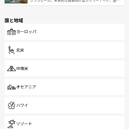
シンガポール。未来的な建築物が並ぶマリーナベイ、歴史
ける。 なお、新着のタイ情報は
コンテンツ一覧
を参照して
そう。 なお、新着の香港情報は
コンテンツ一覧
を参照して
と伝統を感じられるエスニックタウン、多数の緑豊かな公
ほしい。
ほしい。
園や自然保護区など、自然が調和した近代的な景観と文化
の多様性あふれるカラフルな町は、どこを歩いても新しい
国と地域
発見がある。さらに、治安のよさや充実した公共交通機関
も、旅行者にとっては魅力的なポイント。グルメも豊富
で、ホーカーズは地元の風情を楽しめる外せないスポット
ヨーロッパ
だ。訪れる人を飽きさせないシンガポールで、多様な魅力
を体感しよう。 なお、新着のシンガポール情報は
コンテン
ツ一覧
を参照してほしい。
北米
中南米
オセアニア
ハワイ
リゾート