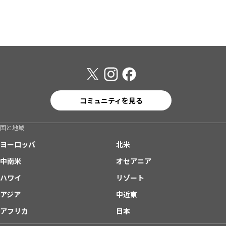
コミュニティを見る
国と地域
ヨーロッパ
北米
中南米
オセアニア
ハワイ
リゾート
アジア
中近東
アフリカ
日本