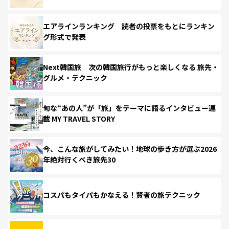
エアラインランキング 読者の投票をもとにランキン
グ形式で発表
Next韓国旅 次の韓国旅行がもっと楽しくなる 旅先・
グルメ・テクニック
旬な“あの人”が「旅」をテーマに語るインタビュー連
載 MY TRAVEL STORY
今、こんな旅がしてみたい！地球の歩き方が選ぶ2026
年絶対行くべき旅先30
コスパもタイパもかなえる！賢者の旅テクニック