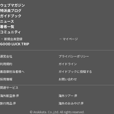
ウェブマガジン
特派員ブログ
ガイドブック
ニュース
著者一覧
コミュニティ
新規会員登録
マイページ
GOOD LUCK TRIP
運営会社
プライバシーポリシー
利用規約
ガイドライン
書店御担当者様へ
ガイドブックに投稿する
採用情報
お問い合わせ
関連サービス
海外航空券
海外ツアー
旅行用品
海外のおみやげ
© Arukikata. Co.,Ltd. All rights reserved.