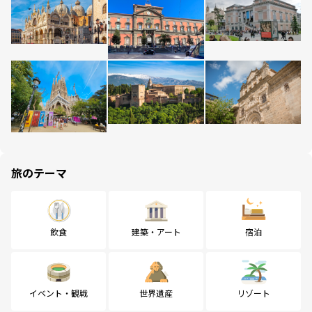
旅のテーマ
飲食
建築・アート
宿泊
イベント・観戦
世界遺産
リゾート