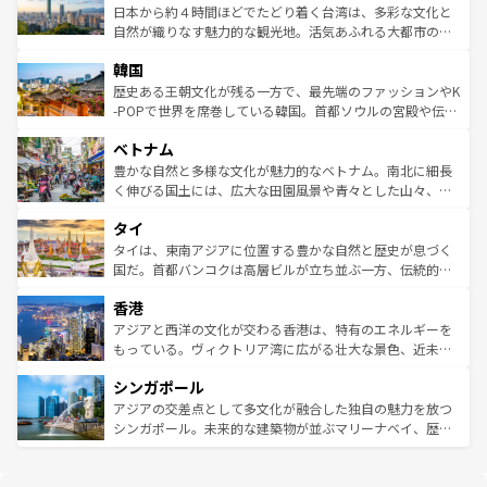
情報は
コンテンツ一覧
を参照してほしい。
人々、おいしいローカルフードやハワイアンミュージッ
ク）、タスマニアの美しい原生林やケアンズの熱帯雨林な
日本から約４時間ほどでたどり着く台湾は、多彩な文化と
ク、伝統的なフラダンスなど、すべてがハワイの魅力を彩
ど、見どころがたくさん。また、カフェやワイン、オージ
自然が織りなす魅力的な観光地。活気あふれる大都市の台
っている。訪れるたびに新しい発見と感動が待っているハ
ービーフなどの食文化も豊かで、美味しいものであふれて
北やノスタルジックな町並みが人気な九份（ジォウフェ
ワイを、存分に味わってほしい。 なお、新着のハワイ情報
韓国
いる。アクティビティも充実しており、サーフィンやダイ
ン）、静ひつな山岳地帯である台湾東部など、都市の喧騒
は
コンテンツ一覧
を参照してほしい。
ビング、ハイキングなど、アウトドア好きにはたまらな
と山間の静けさが共存しており、訪れる人に新しい発見と
歴史ある王朝文化が残る一方で、最先端のファッションやK
い。オーストラリアの多彩な魅力を存分に味わいつくそ
驚きをもたらしてくれる。また、奥深い台湾の食文化も魅
-POPで世界を席巻している韓国。首都ソウルの宮殿や伝統
う。 なお、新着のオーストラリア情報は
コンテンツ一覧
を
力で、夜市などの屋台グルメから高級料理、ヘルシーで美
家屋が並ぶエリアでは韓国の歴史と文化に浸ることがで
参照してほしい。
ベトナム
容にもいいと評判のスイーツなど、バラエティ豊かな料理
き、地方に足を延ばせば四季折々の自然美を楽しむことが
が味わえる。 なお、新着の台湾情報は
コンテンツ一覧
を参
できる。そして、キムチや焼肉、絶品のストリートフード
豊かな自然と多様な文化が魅力的なベトナム。南北に細長
照してほしい。
まで、さまざまな韓国料理が待っている。夜には、韓国な
く伸びる国土には、広大な田園風景や青々とした山々、世
らではのナイトライフも堪能できる。あたたかいホスピタ
界遺産に登録された壮大な自然景観が点在し、都市部では
タイ
リティに包まれながら、韓国の多彩な魅力を心ゆくまで味
急速な発展と共に伝統が息づく。ハノイの古い町並みやホ
わってみてほしい。 なお、新着の韓国情報は
コンテンツ一
ーチミン市のフランス統治時代の建物も、独特の雰囲気を
タイは、東南アジアに位置する豊かな自然と歴史が息づく
覧
を参照してほしい。
醸し出している。また、バラエティの豊かさとおいしさで
国だ。首都バンコクは高層ビルが立ち並ぶ一方、伝統的な
世界中の食通を魅了してやまないベトナム料理も魅力のひ
寺院や市場がいたるところに点在し、古きよき文化と現代
香港
とつ。フォーやバインミー、ベトナムコーヒーなどは、ぜ
の活気が交差している。北部ではチェンマイなどの山岳地
ひ現地で味わいたい。どの地域を訪れてもあたたかい人々
帯で自然と触れ合い、南部ではプーケットやクラビの美し
アジアと西洋の文化が交わる香港は、特有のエネルギーを
が旅行者を迎えてくれるので、きっと忘れられない旅にな
いビーチでリゾート気分を楽しむことができる。タイ料理
もっている。ヴィクトリア湾に広がる壮大な景色、近未来
るはずだ。 なお、新着のベトナム情報は
コンテンツ一覧
を
は世界的に有名で、屋台から高級レストランまで味覚を刺
的なアートスポット、そして歴史と現代が融合した町並
参照してほしい。
シンガポール
激する。気候は一年中温暖で、どの季節にも異なる楽しみ
み、どこを訪れても感動するはず。観光スポットが密集し
が待っている。親しみやすいタイの人々、仏教を中心とし
ており、効率よく見どころを回れるのも魅力。息をのむよ
アジアの交差点として多文化が融合した独自の魅力を放つ
た文化、そして多様な観光資源が、訪れる旅人を魅了し続
うな絶景から文化的な体験まで、香港を存分に楽しみ尽く
シンガポール。未来的な建築物が並ぶマリーナベイ、歴史
ける。 なお、新着のタイ情報は
コンテンツ一覧
を参照して
そう。 なお、新着の香港情報は
コンテンツ一覧
を参照して
と伝統を感じられるエスニックタウン、多数の緑豊かな公
ほしい。
ほしい。
園や自然保護区など、自然が調和した近代的な景観と文化
の多様性あふれるカラフルな町は、どこを歩いても新しい