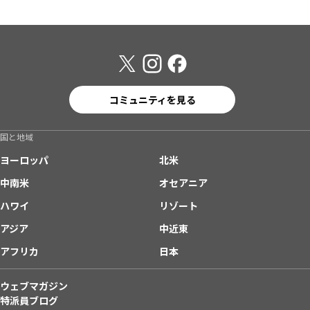
コミュニティを見る
国と地域
ヨーロッパ
北米
中南米
オセアニア
ハワイ
リゾート
アジア
中近東
アフリカ
日本
ウェブマガジン
特派員ブログ