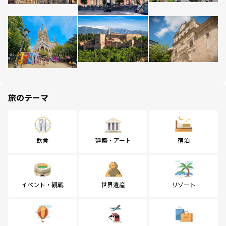
旅のテーマ
飲食
建築・アート
宿泊
イベント・観戦
世界遺産
リゾート