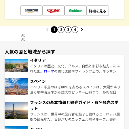
詳細を見る
1
2
3
4
AD
AD
人気の国と地域から探す
イタリア
イタリアは歴史、文化、グルメ、自然と多彩な魅力にあふ
れた国。
ローマ
の古代遺跡やフィレンツェのルネッサンス
美術、ヴェネツィアの運河など、歴史あるスポットはもち
スペイン
ろん、トスカーナの美しい田園風景やアマルフィ海岸の絶
景など、自然景観も見逃せない。観光の合間には、本場の
イベリア半島のほぼ80％を占めるスペインは、太陽が降り
ピザやパスタなど、絶品のイタリア料理を堪能することも
注ぐ地中海沿岸から雄大なピレネー山脈まで、多彩な自然
できる。朝目覚めてから夜眠るまで、すべての瞬間を楽し
と文化が詰まったヨーロッパ屈指の旅行先だ。多様な地域
フランスの基本情報と観光ガイド・有名観光スポ
ませてくれるイタリアで、忘れられない旅をしてみよう！
文化が根付くこの国では、情熱的なフラメンコ、熱気あふ
なお、新着のイタリア情報は
コンテンツ一覧
を参照してほ
れる闘牛、そして美味しいタパスが生活の一部となってい
ット
しい。
る。首都マドリードの洗練された雰囲気や、バルセロナの
フランスは、世界中の旅行者を魅了し続けるヨーロッパ屈
アートに溢れた街角から、地方では古代ローマ遺跡や中世
指の観光地だ。首都パリのエッフェル塔やルーブル美術館
の城塞都市、穏やかなビーチリゾートまで多彩な表情を見
といった象徴的なスポットから、田舎町の古風な美しさま
せる。地方によって風土や気候が異なるスペインはその個