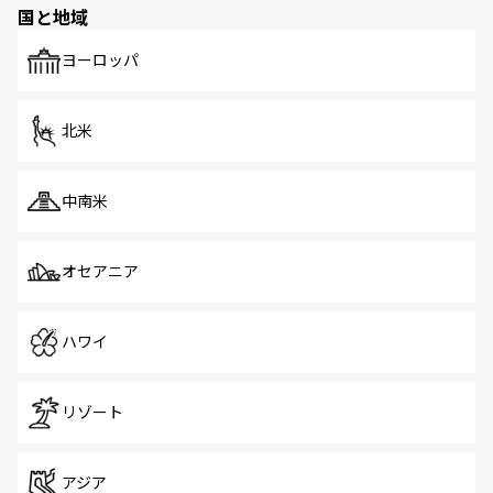
国と地域
発見がある。さらに、治安のよさや充実した公共交通機関
も、旅行者にとっては魅力的なポイント。グルメも豊富
で、ホーカーズは地元の風情を楽しめる外せないスポット
ヨーロッパ
だ。訪れる人を飽きさせないシンガポールで、多様な魅力
を体感しよう。 なお、新着のシンガポール情報は
コンテン
ツ一覧
を参照してほしい。
北米
中南米
オセアニア
ハワイ
リゾート
アジア