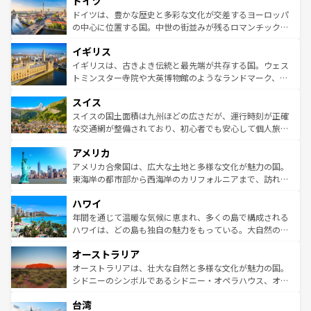
ドイツ
で、幅広い魅力が詰まっている。華麗な宮殿、歴史的な大
性で訪れる人を魅了する。 なお、新着のスペイン情報は
コ
聖堂、美しいビーチ、そして豊かな自然が、訪れる者を心
ドイツは、豊かな歴史と多彩な文化が交差するヨーロッパ
ンテンツ一覧
を参照してほしい。
から魅了する。また、フランスは美食の国としても知ら
の中心に位置する国。中世の街並みが残るロマンチック街
れ、フランス料理はユネスコ無形文化遺産にも登録されて
道から、未来を先取りするようなモダンな都市まで多様な
イギリス
いる。シャンパンの発祥地であるランス、プロヴァンスの
顔を持つこの国は、どこを歩いても飽きることがない。ベ
香り高いラベンダー畑など、多彩な楽しみ方が可能だ。さ
ルリンの文化的活気、バイエルン州のアルプスの絶景、そ
イギリスは、古きよき伝統と最先端が共存する国。ウェス
らに、パリ以外の地域にも魅力が溢れており、どの街角に
してライン川沿いのワイン畑といった風景は必見。ビール
トミンスター寺院や大英博物館のようなランドマーク、歴
も豊かな歴史と文化が息づいている。パリ以外の個性あふ
とソーセージを味わいながら地元の人と過ごす楽しい時間
史ある大学都市、美しい丘陵地帯や牧歌的な風景など、エ
れる地方に足を運ぶとそれぞれで全く異なる文化を体験で
スイス
は、お酒好きな人にはぜひ体験してほしい。 なお、新着の
リアごとに異なる魅力がある。また、優雅なアフタヌーン
きるだろう。 なお、新着のフランス情報は
コンテンツ一覧
ドイツ情報は
コンテンツ一覧
を参照してほしい。
ティー、ビール好きにはたまらない英国パブ、サッカー観
スイスの国土面積は九州ほどの広さだが、運行時刻が正確
を参照してほしい。
戦など、本場だからこそできる体験も豊富。イギリスを旅
な交通網が整備されており、初心者でも安心して個人旅行
して楽しみつくそう。 なお、新着のイギリス情報は
コンテ
を楽しめる。日本同様に時刻表どおりの旅が可能だ。中世
アメリカ
ンツ一覧
を参照してほしい。
の建物がそのまま残る町や、スイスならではのユニークな
博物館もあり、アルプス観光だけでなく町歩きも満喫する
アメリカ合衆国は、広大な土地と多様な文化が魅力の国。
ことができる。国民の所得が高いため物価も高いが、旅行
東海岸の都市部から西海岸のカリフォルニアまで、訪れる
者向けの交通パス提供のサービスもあり、うまく活用すれ
場所ごとに異なる風景と体験が待っている。ニューヨーク
ハワイ
ば市内交通費無料で観光を楽しむこともできる。 なお、新
のような巨大都市は、観光、ショッピング、エンターテイ
着のスイス情報は
コンテンツ一覧
を参照してほしい。
ンメントが詰まった刺激的なスポットだ。一方、アメリカ
年間を通じて温暖な気候に恵まれ、多くの島で構成される
西部には大自然が広がり、グランドキャニオンやイエロー
ハワイは、どの島も独自の魅力をもっている。大自然の神
ストーン国立公園といった絶景が堪能できる。さらに、南
秘を感じたいなら、火山が生み出した壮大な景観を誇るハ
オーストラリア
部のニューオーリンズでは、音楽と美食が融合した独特の
ワイ島は見逃せない。また、定番の観光地といえばオアフ
文化が魅力。旅行者はアメリカの各地域で異なる魅力を楽
島だが、静かな自然を求めるならマウイ島やカウアイ島が
オーストラリアは、壮大な自然と多様な文化が魅力の国。
しみながら、その多様性と豊かな歴史を感じることができ
おすすめ。エメラルドグリーンに輝く海をはじめ、豊かな
シドニーのシンボルであるシドニー・オペラハウス、オー
るだろう。車でのロードトリップや列車の旅も、アメリカ
文化や歴史が息づいている。「アロハスピリット」と呼ば
ストラリア東海岸北部に広がる大サンゴ礁地帯グレートバ
ならではの贅沢な旅のスタイルだ。 なお、新着のアメリカ
台湾
れるおもてなしの心で訪れる人々を迎えてくれるハワイの
リアリーフや大陸中央部にそびえるウルル（エアーズロッ